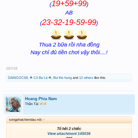
19+59+99
(
)
AB
23-32-19-59-99
(
)
Thua 2 bữa rồi nha đồng
Nay chỉ đủ tiền chơi vậy thôi....!
25/7/18
DAINGOC68
,
☘ Cỏ Ba Lá ☘
,
Bui the hung
and
12 others
like this.
Hoang Phia Nam
Thần Tài
songphaichiendau nói:
↑
Tố hết 2 chiếc
View attachment 145036