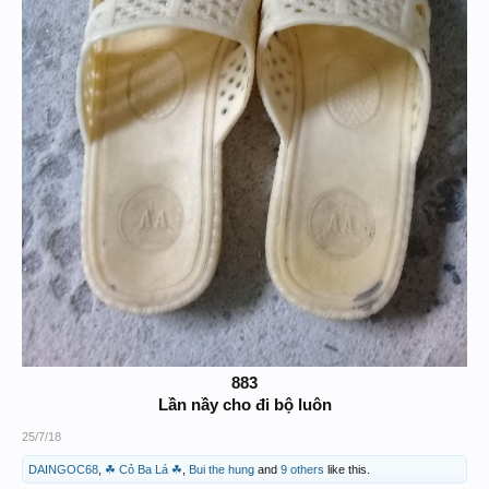
883
Lần nầy cho đi bộ luôn
25/7/18
DAINGOC68
,
☘ Cỏ Ba Lá ☘
,
Bui the hung
and
9 others
like this.