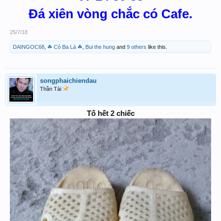
Đá xiên vòng chắc có Cafe.
25/7/18
DAINGOC68
,
☘ Cỏ Ba Lá ☘
,
Bui the hung
and
9 others
like this.
songphaichiendau
Thần Tài
Tố hết 2 chiếc