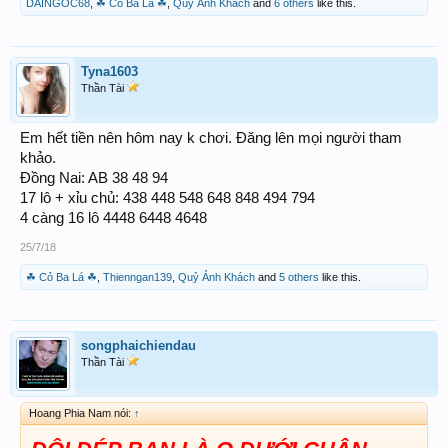
DAINGOC68
,
☘ Cỏ Ba Lá ☘
,
Quỷ Ảnh Khách
and
6 others
like this.
Tyna1603
Thần Tài
Em hết tiền nên hôm nay k chơi. Đăng lên mọi người tham
khảo.
Đồng Nai: AB 38 48 94
17 lô + xỉu chủ: 438 448 548 648 848 494 794
4 càng 16 lô 4448 6448 4648
25/7/18
☘ Cỏ Ba Lá ☘
,
Thienngan139
,
Quỷ Ảnh Khách
and
5 others
like this.
songphaichiendau
Thần Tài
Hoang Phia Nam nói:
↑