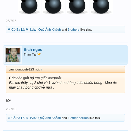
25/7/18
☘ Cỏ Ba Lá ☘
,
ltvltv
,
Quỷ Ảnh Khách
and
3 others
like this.
Bich ngoc
Thần Tài
Lanhuongcute123 nói:
↑
Các bác giải hộ em giấc mơ phát .
Em mơ thấy chị 2 chở vô 1 vườn hoa hồng thiệt nhiều bông . Mua đc
mấy chậu bông chở về nữa .
59
25/7/18
☘ Cỏ Ba Lá ☘
,
ltvltv
,
Quỷ Ảnh Khách
and
1 other person
like this.