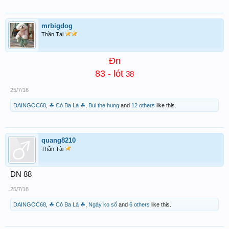
mrbigdog
Thần Tài
Đn
83 - lót
38
25/7/18
DAINGOC68
,
☘ Cỏ Ba Lá ☘
,
Bui the hung
and
12 others
like this.
quang8210
Thần Tài
DN 88
25/7/18
DAINGOC68
,
☘ Cỏ Ba Lá ☘
,
Ngày ko sổ
and
6 others
like this.