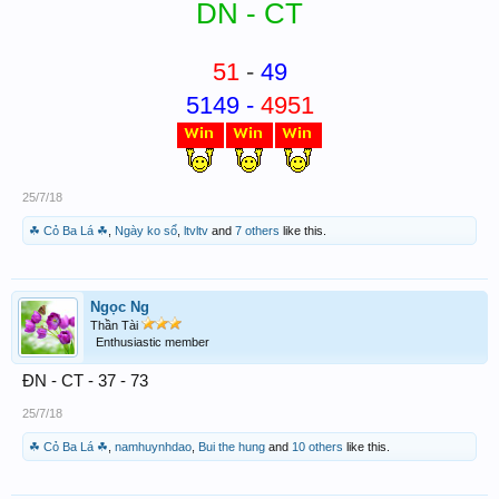
DN - CT
51
-
49
5149 -
4951
25/7/18
☘ Cỏ Ba Lá ☘
,
Ngày ko sổ
,
ltvltv
and
7 others
like this.
Ngọc Ng
Thần Tài
Enthusiastic member
ĐN - CT - 37 - 73
25/7/18
☘ Cỏ Ba Lá ☘
,
namhuynhdao
,
Bui the hung
and
10 others
like this.