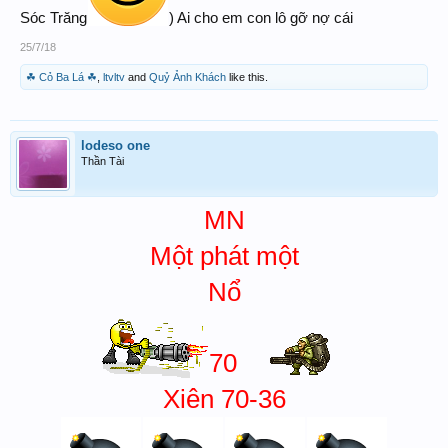
Sóc Trăng
) Ai cho em con lô gỡ nợ cái
25/7/18
☘ Cỏ Ba Lá ☘
,
ltvltv
and
Quỷ Ảnh Khách
like this.
lodeso one
Thần Tài
MN
Một phát một
Nổ
70
Xiên 70-36