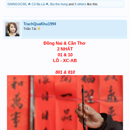
DAINGOC68
,
☘ Cỏ Ba Lá ☘
,
Bui the hung
and
9 others
like this.
TrachQuaKhu1994
Thần Tài
Đồng Nai & Cần Thơ
2 NHÁT
01 & 10
LÔ - XC-AB
801 & 810