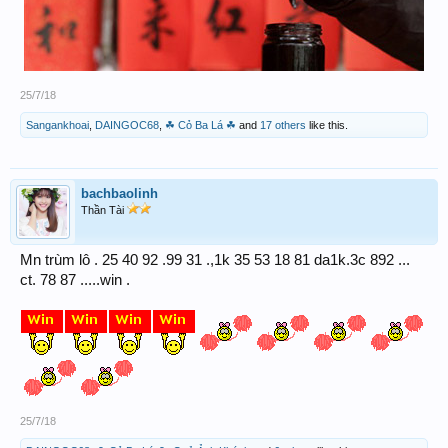
25/7/18
Sangankhoai
,
DAINGOC68
,
☘ Cỏ Ba Lá ☘
and
17 others
like this.
bachbaolinh
Thần Tài
Mn trùm lô . 25 40 92 .99 31 .,1k 35 53 18 81 da1k.3c 892 ...
ct. 78 87 .....win .
25/7/18