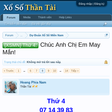
Đăng nhập | Đăng ký
Media
Thành viên
Help Links
Forum
Tìm kiếm diễn đàn
Bài viết gần đây
Forum
...
Dự Đoán Xổ Số Miền Nam
Chúc Anh Chị Em May
{XSMN} Thứ 4:
Mắn!
Trạng thái chủ đề:
Không mở trả lời sau này.
< Trước
1
←
6
7
8
9
10
→
14
Tiếp >
Hoang Phia Nam
Thần Tài
Thứ 4
07 14 39 83