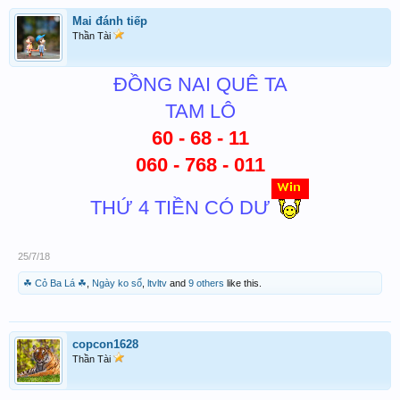
Mai đánh tiếp
Thần Tài
ĐỒNG NAI QUÊ TA
TAM LÔ
60 - 68 - 11
060 - 768 - 011
THỨ 4 TIỀN CÓ DƯ
25/7/18
☘ Cỏ Ba Lá ☘
,
Ngày ko sổ
,
ltvltv
and
9 others
like this.
copcon1628
Thần Tài