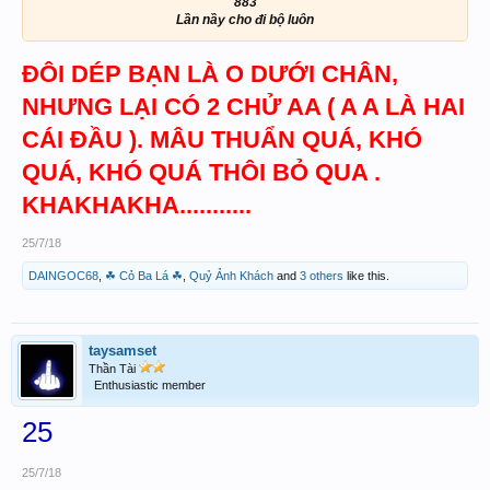
883
Lần nầy cho đi bộ luôn
ĐÔI DÉP BẠN LÀ O DƯỚI CHÂN,
NHƯNG LẠI CÓ 2 CHỬ AA ( A A LÀ HAI
CÁI ĐẦU ). MÂU THUẨN QUÁ, KHÓ
QUÁ, KHÓ QUÁ THÔI BỎ QUA .
KHAKHAKHA...........
25/7/18
DAINGOC68
,
☘ Cỏ Ba Lá ☘
,
Quỷ Ảnh Khách
and
3 others
like this.
taysamset
Thần Tài
Enthusiastic member
25
25/7/18