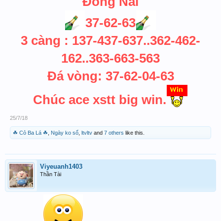
Đồng Nai
37-62-63
3 càng : 137-437-637..362-462-
162..363-663-563
Đá vòng: 37-62-04-63
Chúc ace xstt big win.
25/7/18
☘ Cỏ Ba Lá ☘
,
Ngày ko sổ
,
ltvltv
and
7 others
like this.
Viyeuanh1403
Thần Tài