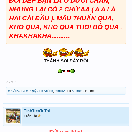
ĐÔI DÉP BẠN LÀ O DƯỚI CHÂN,
NHƯNG LẠI CÓ 2 CHỬ AA ( A A LÀ
HAI CÁI ĐẦU ). MÂU THUẨN QUÁ,
KHÓ QUÁ, KHÓ QUÁ THÔI BỎ QUA .
KHAKHAKHA...........
THÁNH SOI ĐÂY RỒI
25/7/18
☘ Cỏ Ba Lá ☘
,
Quỷ Ảnh Khách
,
mimi52
and
3 others
like this.
TinhTienTuToi
Thần Tài