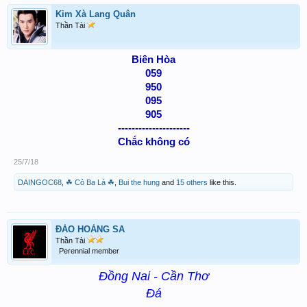
Kim Xà Lang Quân
Thần Tài
Biên Hòa
059
950
095
905
---------------------
Chắc không có
25/7/18
DAINGOC68
,
☘ Cỏ Ba Lá ☘
,
Bui the hung
and
15 others
like this.
ĐẢO HOÀNG SA
Thần Tài
Perennial member
Đồng Nai - Cần Thơ
Đá