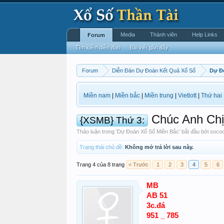
Media
Thành viên
Help Links
Forum
Tìm kiếm diễn đàn
Bài viết gần đây
Forum
Diễn Đàn Dự Đoán Kết Quả Xổ Số
Dự Đ
Miền nam
|
Miền bắc
|
Miền trung
|
Vietlott
|
Thứ hai
Chúc Anh Chị
{XSMB} Thứ 3:
Thảo luận trong '
Dự Đoán Xổ Số Miền Bắc
' bắt đầu bởi
soco
Trạng thái chủ đề:
Không mở trả lời sau này.
Trang 4 của 8 trang
< Trước
1
2
3
4
5
6
MB
AB 51
3c.đá
951 _ 785