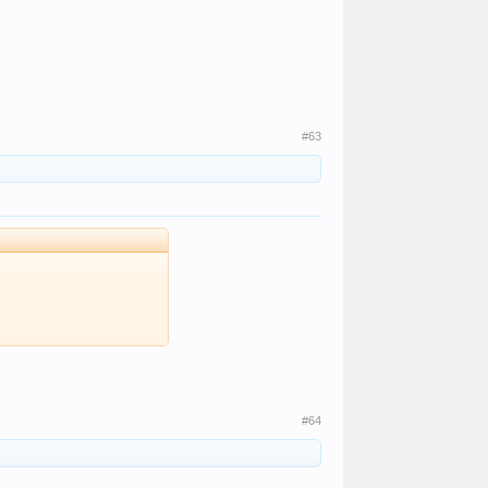
#63
#64