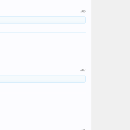
#66
#67