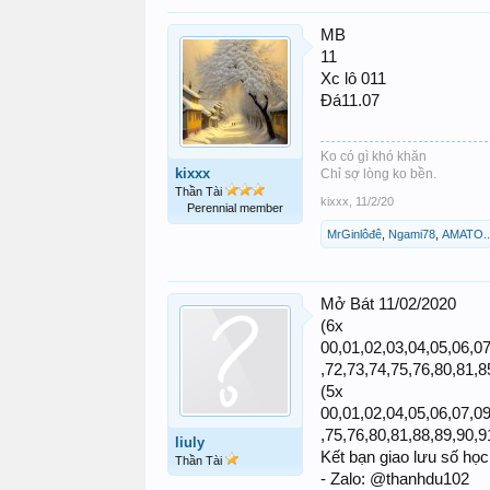
MB
11
Xc lô 011
Đá11.07
Ko có gì khó khăn
kixxx
Chỉ sợ lòng ko bền.
Thần Tài
kixxx
,
11/2/20
Perennial member
MrGinlôđê
,
Ngami78
,
AMATO..
Mở Bát 11/02/2020
(6x
00,01,02,03,04,05,06,07
,72,73,74,75,76,80,81,8
(5x
00,01,02,04,05,06,07,09
,75,76,80,81,88,89,90,9
liuly
Kết bạn giao lưu số học
Thần Tài
- Zalo: @thanhdu102