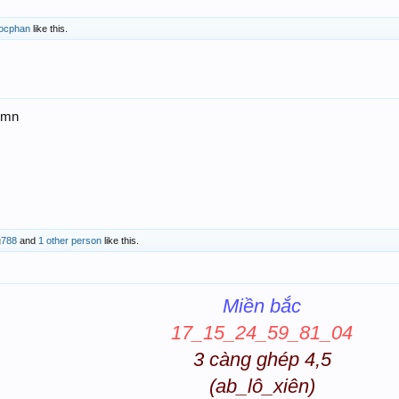
ocphan
like this.
 mn
g788
and
1 other person
like this.
Miền bắc
17_15_24_59_81_04
3 càng ghép 4,5
(ab_lô_xiên)