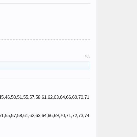
#65
45,46,50,51,55,57,58,61,62,63,64,66,69,70,71
51,55,57,58,61,62,63,64,66,69,70,71,72,73,74