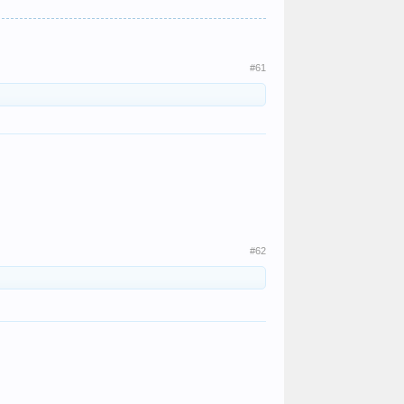
#61
#62