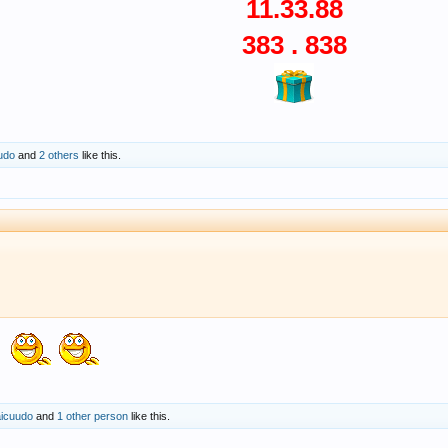
11.33.88
383 . 838
udo
and
2 others
like this.
n
aicuudo
and
1 other person
like this.