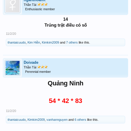
Thần Tài
Enthusiastic member
14
Trúng trật điều có số
11/2/20
thantaicuudo
,
Kim Hiền
,
Kimkim2009
and
7 others
like this.
Doivade
Thần Tài
Perennial member
Quảng Ninh
54 * 42 * 83
11/2/20
thantaicuudo
,
Kimkim2009
,
vanhannguyen
and
6 others
like this.