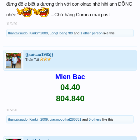
đừng để e biết a dương tính với conlolnao nhé hihi anh ĐỒNG
nhée
....Chờ hàng Corona mai post
11/2/20
thantaicuudo
,
Kimkim2009
,
LongHoang789
and
1 other person
like this.
{{soicau1985}}
Thần Tài
Mien Bac
04.40
804.840
11/2/20
thantaicuudo
,
Kimkim2009
,
giacmocothat286331
and
5 others
like this.