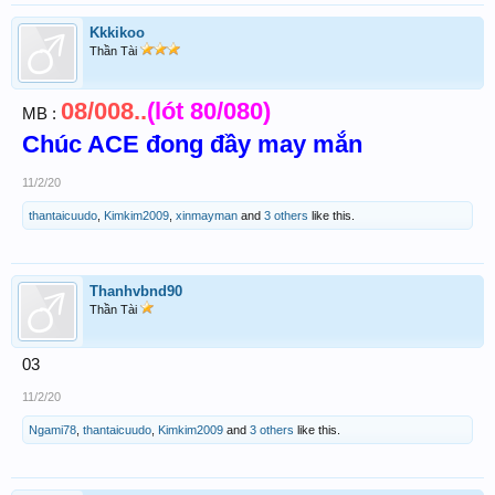
Kkkikoo
Thần Tài
08/008..
(lót 80/080)
MB :
Chúc ACE đong đầy may mắn
11/2/20
thantaicuudo
,
Kimkim2009
,
xinmayman
and
3 others
like this.
Thanhvbnd90
Thần Tài
03
11/2/20
Ngami78
,
thantaicuudo
,
Kimkim2009
and
3 others
like this.