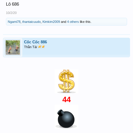
Lô 686
10/2/20
Ngami78
,
thantaicuudo
,
Kimkim2009
and
4 others
like this.
Cốc Cốc 886
Thần Tài
44