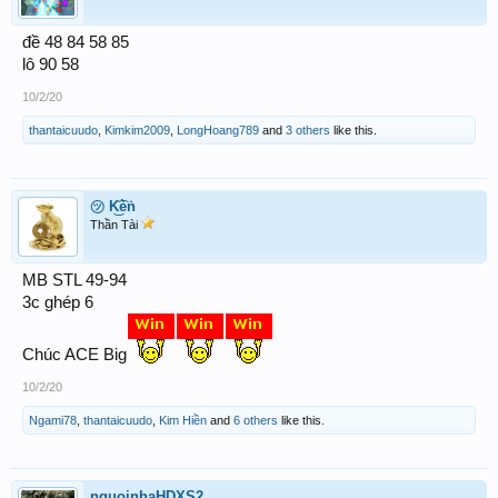
đề 48 84 58 85
lô 90 58
10/2/20
thantaicuudo
,
Kimkim2009
,
LongHoang789
and
3 others
like this.
㋡ K͜͡èṅ
Thần Tài
MB STL 49-94
3c ghép 6
Chúc ACE Big
10/2/20
Ngami78
,
thantaicuudo
,
Kim Hiền
and
6 others
like this.
nguoinhaHDXS2