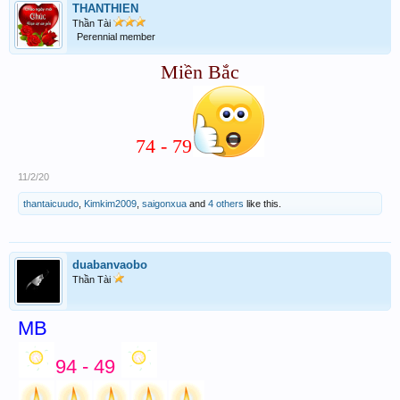
THANTHIEN
Thần Tài
Perennial member
Miền Bắc
74 - 79
11/2/20
thantaicuudo
,
Kimkim2009
,
saigonxua
and
4 others
like this.
duabanvaobo
Thần Tài
MB
94 - 49