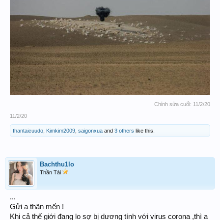
Chỉnh sửa cuối:
11/2/20
11/2/20
thantaicuudo
,
Kimkim2009
,
saigonxua
and
3 others
like this.
Bachthu1lo
Thần Tài
...
Gửi a thân mến !
Khi cả thế giới đang lo sợ bị dương tính với virus corona ,thì a