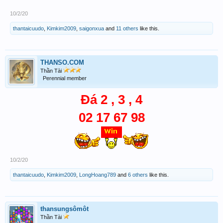
10/2/20
thantaicuudo
,
Kimkim2009
,
saigonxua
and
11 others
like this.
THANSO.COM
Thần Tài
Perennial member
Đá 2 , 3 , 4
02 17 67 98
10/2/20
thantaicuudo
,
Kimkim2009
,
LongHoang789
and
6 others
like this.
thansungsômôt
Thần Tài