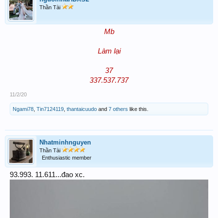
Thần Tài
Mb
Làm lại
37
337.537.737
11/2/20
Ngami78
,
Tin7124119
,
thantaicuudo
and
7 others
like this.
Nhatminhnguyen
Thần Tài
Enthusiastic member
93.993. 11.611...đao xc.