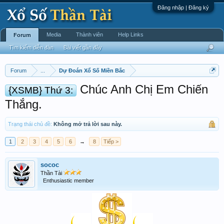
Đăng nhập | Đăng ký
Media
Thành viên
Help Links
Forum
Tìm kiếm diễn đàn
Bài viết gần đây
Forum
...
Dự Đoán Xổ Số Miền Bắc
Chúc Anh Chị Em Chiến
{XSMB} Thứ 3:
Thắng.
Trạng thái chủ đề:
Không mở trả lời sau này.
1
2
3
4
5
6
→
8
Tiếp >
sococ
Thần Tài
Enthusiastic member