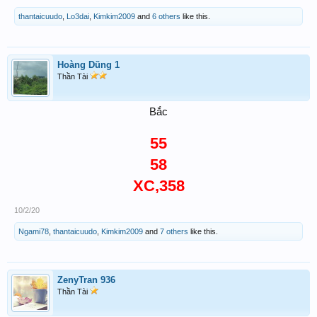
thantaicuudo
,
Lo3dai
,
Kimkim2009
and
6 others
like this.
Hoàng Dũng 1
Thần Tài
Bắc
55
58
XC,358
10/2/20
Ngami78
,
thantaicuudo
,
Kimkim2009
and
7 others
like this.
ZenyTran 936
Thần Tài