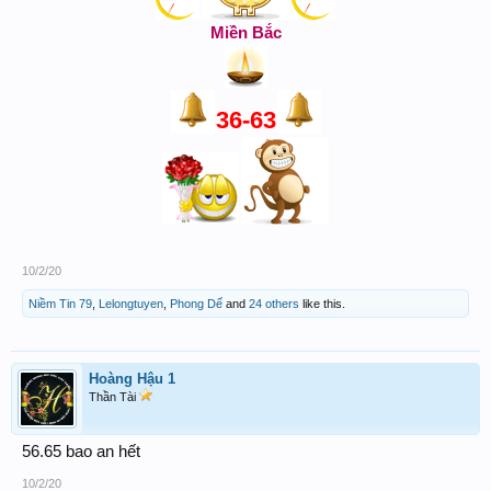
Miền Bắc
36-63
10/2/20
Niềm Tin 79
,
Lelongtuyen
,
Phong Dế
and
24 others
like this.
Hoàng Hậu 1
Thần Tài
56.65 bao an hết
10/2/20