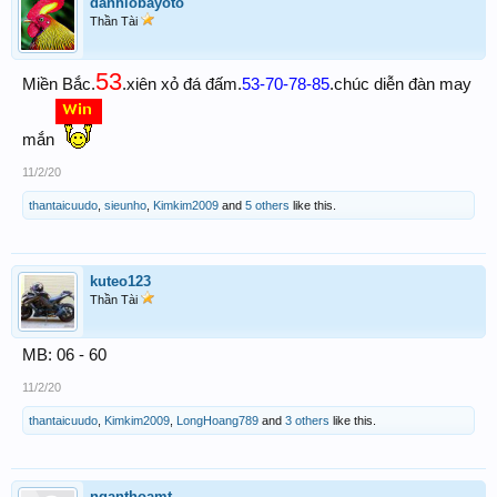
danhlobayoto
Thần Tài
53
Miền Bắc.
.xiên xỏ đá đấm.
53-70-78-85
.chúc diễn đàn may
mắn
11/2/20
thantaicuudo
,
sieunho
,
Kimkim2009
and
5 others
like this.
kuteo123
Thần Tài
MB: 06 - 60
11/2/20
thantaicuudo
,
Kimkim2009
,
LongHoang789
and
3 others
like this.
nganthoamt