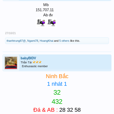
Mb ​
151.707.11
Ab đv​
27/10/21
thanhtrung87@
,
Ngami78
,
HoangKhai
and
5 others
like this.
babyBIDV
Thần Tài
Enthusiastic member
Ninh Bắc
1 nhát 1
32
432
Đá & AB :
28 32 58