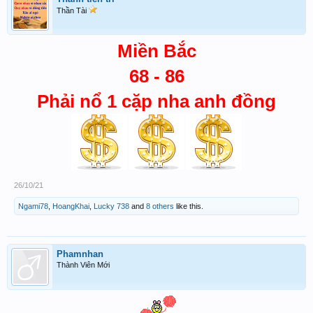
Thần Tài
Miền Bắc
68 - 86
Phải nổ 1 cặp nha anh đồng
26/10/21
Ngami78
,
HoangKhai
,
Lucky 738
and
8 others
like this.
Phamnhan
Thành Viên Mới