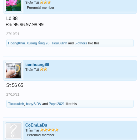
Thần Tài
Perennial member
Lô 88
Đb 95.96.97.98.99
27/10/21
HoangKhai
,
Xương rồng 76
,
Tieuluulinh
and
5 others
like this.
tienhoang88
Thần Tài
St 56 65
27/10/21
Tieuluulinh
,
babyBIDV
and
Pepsi2021
like this.
CoEmLaDu
Thần Tài
Perennial member