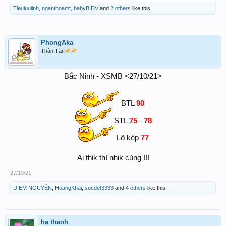
Tieuluulinh
,
nganthoamt
,
babyBIDV
and
2 others
like this.
PhongAka
Thần Tài
Bắc Ninh - XSMB <27/10/21>
BTL
90
STL
75
-
78
Lô kép
77
Ai thik thì nhik cùng !!!​
27/10/21
DIEM NGUYÊN
,
HoangKhai
,
socdet3333
and
4 others
like this.
ha thanh