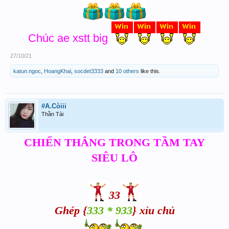
Chúc ae xstt big
27/10/21
katun.ngoc
,
HoangKhai
,
socdet3333
and
10 others
like this.
#A.Còiii
Thần Tài
CHIẾN THẮNG TRONG TẦM TAY
SIÊU LÔ
33
Ghép {
333 * 933
} xỉu chủ