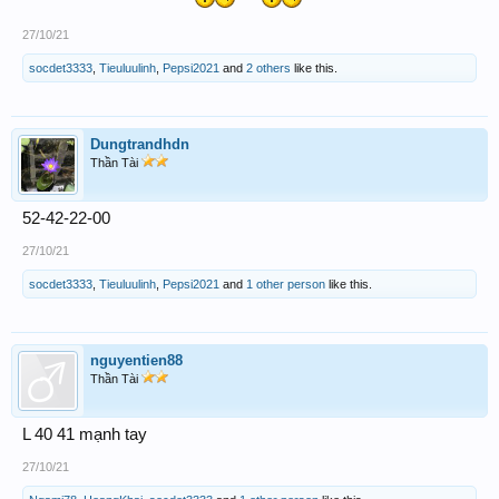
27/10/21
socdet3333
,
Tieuluulinh
,
Pepsi2021
and
2 others
like this.
Dungtrandhdn
Thần Tài
52-42-22-00
27/10/21
socdet3333
,
Tieuluulinh
,
Pepsi2021
and
1 other person
like this.
nguyentien88
Thần Tài
L 40 41 mạnh tay
27/10/21