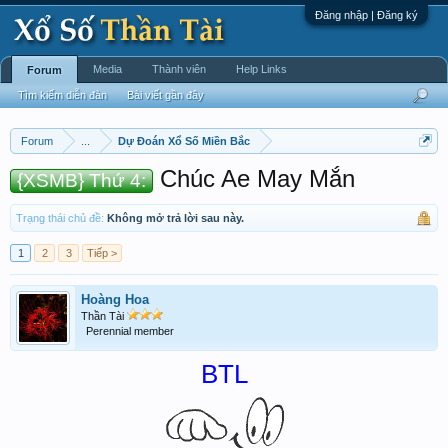
Đăng nhập | Đăng ký
Media
Thành viên
Help Links
Forum
Tìm kiếm diễn đàn
Bài viết gần đây
Forum
...
Dự Đoán Xổ Số Miền Bắc
Chúc Ae May Mắn
{XSMB} Thứ 4:
Trạng thái chủ đề:
Không mở trả lời sau này.
1
2
3
Tiếp >
Hoàng Hoa
Thần Tài
Perennial member
BTL