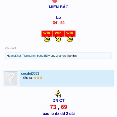
MIỀN BẮC
Lo
34
-
84
26/10/21
HoangKhai
,
Tieuluulinh
,
babyBIDV
and
2 others
like this.
socdet3333
Thần Tài
DN CT
73
,
69
bao lo dx dd 2 dài