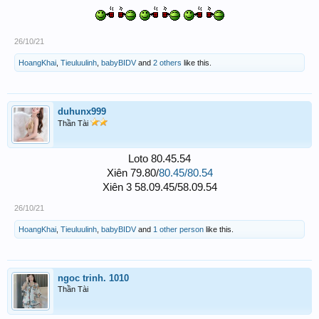
26/10/21
HoangKhai
,
Tieuluulinh
,
babyBIDV
and
2 others
like this.
duhunx999
Thần Tài
Loto 80.45.54
Xiên 79.80/
80.45/80.54
Xiên 3 58.09.45/58.09.54​
26/10/21
HoangKhai
,
Tieuluulinh
,
babyBIDV
and
1 other person
like this.
ngoc trinh. 1010
Thần Tài