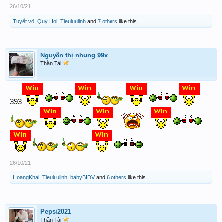
26/10/21
Tuyết võ
,
Quý Hợi
,
Tieuluulinh
and
7 others
like this.
Nguyễn thị nhung 99x
Thần Tài
393
26/10/21
HoangKhai
,
Tieuluulinh
,
babyBIDV
and
6 others
like this.
Pepsi2021
Thần Tài