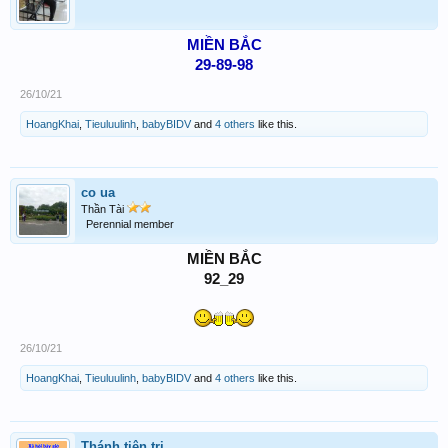
MIỀN BẮC
29-89-98
26/10/21
HoangKhai
,
Tieuluulinh
,
babyBIDV
and
4 others
like this.
co ua
Thần Tài
Perennial member
MIỀN BẮC
92_29​
26/10/21
HoangKhai
,
Tieuluulinh
,
babyBIDV
and
4 others
like this.
Thánh tiên tri