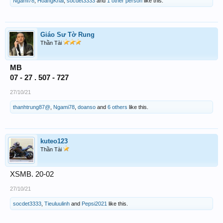
Ngami78
,
HoangKhai
,
socdet3333
and
1 other person
like this.
Giáo Sư Tờ Rung
Thần Tài
MB
07 - 27 . 507 - 727
27/10/21
thanhtrung87@
,
Ngami78
,
doanso
and
6 others
like this.
kuteo123
Thần Tài
XSMB. 20-02
27/10/21
socdet3333
,
Tieuluulinh
and
Pepsi2021
like this.