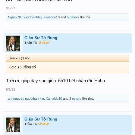
9/5/23
Ngami78
,
ngocthanhhg
,
Xamxidu10
and
5 others
like this.
Giáo Sư Tờ Rung
Thần Tài
Hên xui @ nói:
↑
6gio 15 đăng số
Trời ơi, giúp dẩy sao giúp. 6h10 hết nhận rồi. Huhu
9/5/23
anhnguyet
,
ngocthanhhg
,
Xamxidu10
and
2 others
like this.
Giáo Sư Tờ Rung
Thần Tài