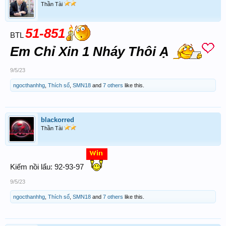
Thần Tài
51-851
BTL
Em Chỉ Xin 1 Nháy Thôi Ạ
9/5/23
ngocthanhhg
,
Thích số
,
SMN18
and
7 others
like this.
blackorred
Thần Tài
Kiếm nồi lẩu: 92-93-97
9/5/23
ngocthanhhg
,
Thích số
,
SMN18
and
7 others
like this.