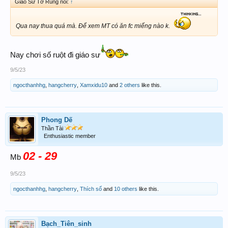
Giáo Sư Tờ Rung nói:
↑
Qua nay thua quá mà. Để xem MT có ăn fc miếng nào k.
Nay chơi số ruột đi giáo sư
9/5/23
ngocthanhhg
,
hangcherry
,
Xamxidu10
and
2 others
like this.
Phong Dế
Thần Tài
Enthusiastic member
02 - 29
Mb
9/5/23
ngocthanhhg
,
hangcherry
,
Thích số
and
10 others
like this.
Bạch_Tiên_sinh