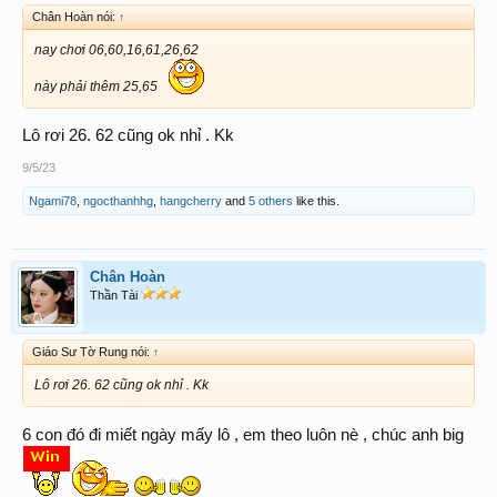
Chân Hoàn nói:
↑
nay chơi 06,60,16,61,26,62
này phải thêm 25,65
Lô rơi 26. 62 cũng ok nhỉ . Kk
9/5/23
Ngami78
,
ngocthanhhg
,
hangcherry
and
5 others
like this.
Chân Hoàn
Thần Tài
Giáo Sư Tờ Rung nói:
↑
Lô rơi 26. 62 cũng ok nhỉ . Kk
6 con đó đi miết ngày mấy lô , em theo luôn nè , chúc anh big