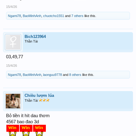
15/4/26
Ngami78
,
BaoMinhAnh
,
chuotcho1551
and
7 others
like this.
Bich123964
Thần Tài
03,49,77
15/4/26
Ngami78
,
BaoMinhAnh
,
laonguu9778
and
8 others
like this.
Chiều lượm lúa
Thần Tài
Bỏ tiền ít hít dau thơm
4567 bao đao 3d