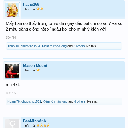
hathu168
Thần Tài
Mấy bạn có thấy trong tờ vs đn ngay đầu bút chì có số 7 và số
2 màu trắng giống hột xí ngầu ko, cho mình ý kiến với
15/4/26
Tháp 10
,
chuotcho1551
,
Kiếm tô cháo lòng
and
3 others
like this.
Mason Mount
Thần Tài
mn 471
15/4/26
Ngami78
,
chuotcho1551
,
Kiếm tô cháo lòng
and
6 others
like this.
BaoMinhAnh
Thần Tài