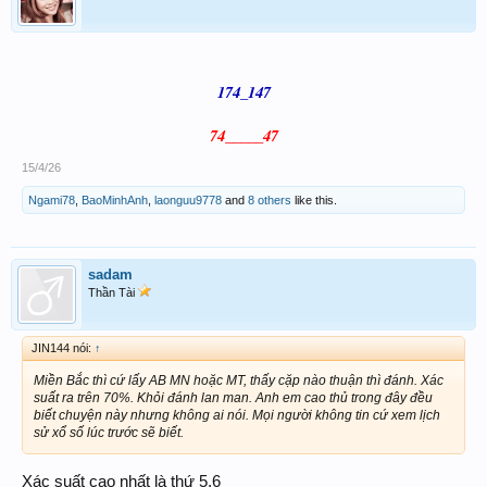
174_147
74_____47
15/4/26
Ngami78
,
BaoMinhAnh
,
laonguu9778
and
8 others
like this.
sadam
Thần Tài
JIN144 nói:
↑
Miền Bắc thì cứ lấy AB MN hoặc MT, thấy cặp nào thuận thì đánh. Xác
suất ra trên 70%. Khỏi đánh lan man. Anh em cao thủ trong đây đều
biết chuyện này nhưng không ai nói. Mọi người không tin cứ xem lịch
sử xổ số lúc trước sẽ biết.
Xác suất cao nhất là thứ 5,6