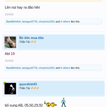
Lên núi hay ra đảo hihi
15/4/26
BaoMinhAnh
,
laonguu9778
,
chuotcho1551
and
4 others
like this.
Bỏ tiền mua tiền
Thần Tài
Abl 19
15/4/26
BaoMinhAnh
,
laonguu9778
,
chuotcho1551
and
6 others
like this.
quocdinh43
Thần Tài
bổ sung AB, 05,50,29,92