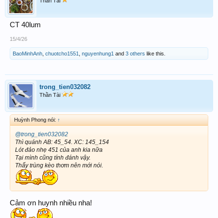
Thần Tài
CT 40lum
15/4/26
BaoMinhAnh
,
chuotcho1551
,
nguyenhung1
and
3 others
like this.
trong_tien032082
Thần Tài
Huỳnh Phong nói:
↑
@trong_tien032082
Thì quánh AB: 45_54. XC: 145_154
Lót đảo nhẹ 451 của anh kia nữa
Tại mình cũng tính đánh vậy.
Thấy trùng kèo thơm nên mới nói.
Cảm ơn huynh nhiều nha!