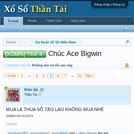
Đăng nhập | Đăng ký
Media
Thành viên
Help Links
Forum
Tìm kiếm diễn đàn
Bài viết gần đây
Forum
...
Dự Đoán Xổ Số Miền Nam
Chúc Ace Bigwin
{XSMN} Thứ 4:
Trạng thái chủ đề:
Không mở trả lời sau này.
< Trước
1
←
3
4
5
6
7
→
11
Tiếp >
thần tài_@
Thần Tài
MUA LÀ THUA SỐ TÀO LAO KHÔNG MUA NHÉ
256804716714123574
15/4/26
chuotcho1551
,
nguyenhung1
,
quocdinh43
and
1 other person
like this.