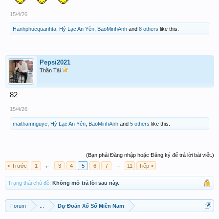
15/4/26
Hanhphucquanhta
,
Hỷ Lạc An Yên
,
BaoMinhAnh
and
8 others
like this.
Pepsi2021
Thần Tài
82
15/4/26
maithamnguye
,
Hỷ Lạc An Yên
,
BaoMinhAnh
and
5 others
like this.
(Bạn phải Đăng nhập hoặc Đăng ký để trả lời bài viết.)
< Trước
1
←
3
4
5
6
7
→
11
Tiếp >
Trạng thái chủ đề:
Không mở trả lời sau này.
Forum
...
Dự Đoán Xổ Số Miền Nam