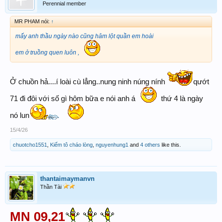
Perennial member
MR PHAM nói:
↑
mấy anh thầu ngày nào cũng hâm lột quần em hoài
em ở truồng quen luôn ,
Ở chuồn hả....í loài cù lẳng..nung ninh núng nính
qướt
71 đi đôi với số gì hôm bữa e nói anh á
thứ 4 là ngày
nó lun
15/4/26
chuotcho1551
,
Kiếm tô cháo lòng
,
nguyenhung1
and
4 others
like this.
thantaimaymanvn
Thần Tài
MN 09,21