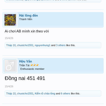
Hải lồng đèn
Thành Viên
Ai chơi AB mình xin theo với
15/4/26
Tháp 10
,
chuotcho1551
,
nguyenhung1
and
3 others
like this.
Hữu Vân
Thần Tài
Enthusiastic member
Đồng nai 451 491
15/4/26
Tháp 10
,
chuotcho1551
,
Kiếm tô cháo lòng
and
6 others
like this.