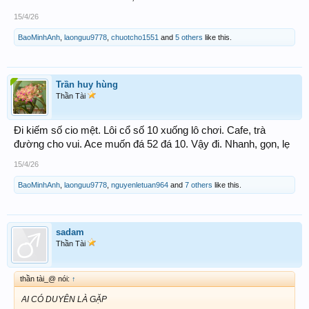
15/4/26
BaoMinhAnh
,
laonguu9778
,
chuotcho1551
and
5 others
like this.
Trần huy hùng
Thần Tài
Đi kiếm số cio mệt. Lôi cổ số 10 xuống lô chơi. Cafe, trà
đường cho vui. Ace muốn đá 52 đá 10. Vậy đi. Nhanh, gọn, lẹ
15/4/26
BaoMinhAnh
,
laonguu9778
,
nguyenletuan964
and
7 others
like this.
sadam
Thần Tài
thần tài_@ nói:
↑
AI CÓ DUYÊN LÀ GẶP