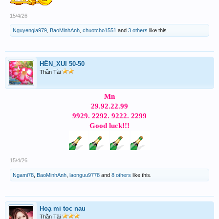
15/4/26
Nguyengia979
,
BaoMinhAnh
,
chuotcho1551
and
3 others
like this.
HÊN_XUI 50-50
Thần Tài
Mn
29.92.22.99
9929. 2292. 9222. 2299
Good luck!!!
15/4/26
Ngami78
,
BaoMinhAnh
,
laonguu9778
and
8 others
like this.
Hoạ mi toc nau
Thần Tài