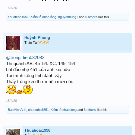
15/4/26
chuotcho1551
,
Kiếm tô cháo lòng
,
nguyenhung1
and
6 others
like this.
Huỳnh Phong
Thần Tài
@trong_tien032082
Thì quánh AB: 45_54. XC: 145_154
Lót đảo nhẹ 451 của anh kia nữa
Tại mình cũng tính đánh vậy.
Thấy trùng kèo thơm nên mới nói.
15/4/26
BaoMinhAnh
,
chuotcho1551
,
Kiếm tô cháo lòng
and
6 others
like this.
Thuahoai1998