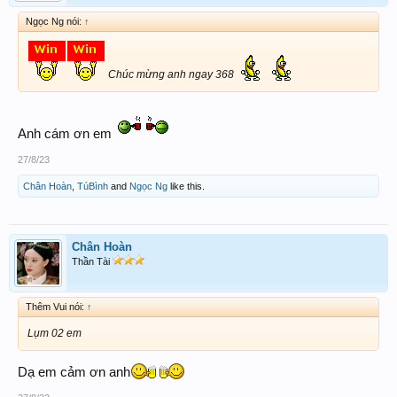
Ngọc Ng nói:
↑
Chúc mừng anh ngay 368
Anh cám ơn em
27/8/23
Chân Hoàn
,
TúBình
and
Ngọc Ng
like this.
Chân Hoàn
Thần Tài
Thêm Vui nói:
↑
Lụm 02 em
Dạ em cảm ơn anh