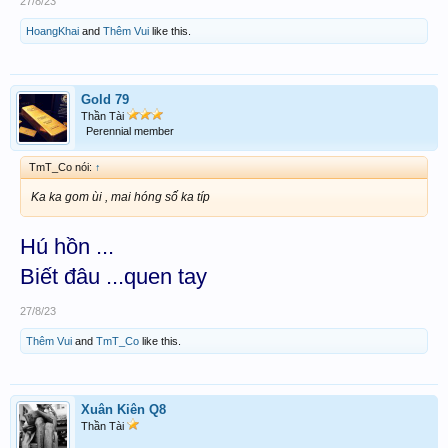
27/8/23
HoangKhai
and
Thêm Vui
like this.
Gold 79
Thần Tài
Perennial member
TmT_Co nói:
↑
Ka ka gom ùi , mai hóng số ka típ
Hú hồn ...
Biết đâu ...quen tay
27/8/23
Thêm Vui
and
TmT_Co
like this.
Xuân Kiên Q8
Thần Tài