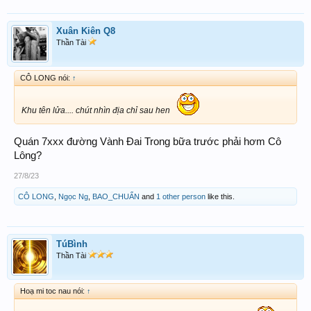
Xuân Kiên Q8
Thần Tài
CÔ LONG nói:
↑
Khu tên lửa.... chút nhìn địa chỉ sau hen
Quán 7xxx đường Vành Đai Trong bữa trước phải hơm Cô
Lông?
27/8/23
CÔ LONG
,
Ngọc Ng
,
BAO_CHUẨN
and
1 other person
like this.
TúBình
Thần Tài
Hoạ mi toc nau nói:
↑