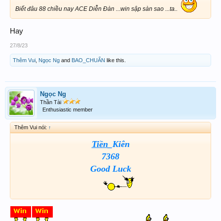
Biết đâu 88 chiều nay ACE Diễn Đàn ...win sập sàn sao ...ta..
Hay
27/8/23
Thêm Vui
,
Ngọc Ng
and
BAO_CHUẨN
like this.
Ngọc Ng
Thần Tài
Enthusiastic member
Thêm Vui nói:
↑
Tiền
_Kiên
7368
Good Luck