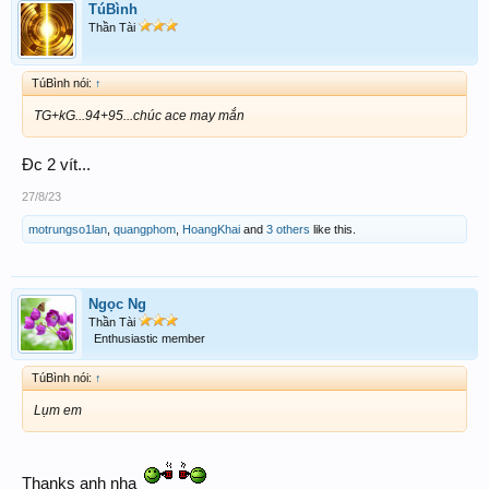
TúBình
Thần Tài
TúBình nói:
↑
TG+kG...94+95...chúc ace may mắn
Đc 2 vít...
27/8/23
motrungso1lan
,
quangphom
,
HoangKhai
and
3 others
like this.
Ngọc Ng
Thần Tài
Enthusiastic member
TúBình nói:
↑
Lụm em
Thanks anh nha