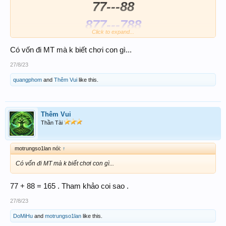
77---88
877---788
Click to expand...
Có vốn đi MT mà k biết chơi con gì...
27/8/23
quangphom
and
Thêm Vui
like this.
Thêm Vui
Thần Tài
motrungso1lan nói:
↑
Có vốn đi MT mà k biết chơi con gì...
77 + 88 = 165 . Tham khảo coi sao .
27/8/23
DoMiHu
and
motrungso1lan
like this.