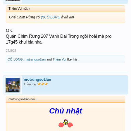
Thêm Vui nói:
↑
Ghé Chim Rừng có
@CÔ LONG
ở đó đợi
OK.
Quán Chim Rừng 207 Vành Đai Trong ngồi hoài mà pro.
17g45 khui bia nha.
27/8/23
CÔ LONG
,
motrungso1lan
and
Thêm Vui
like this.
motrungso1lan
Thần Tài
motrungso1lan nói:
↑
Chủ nhật