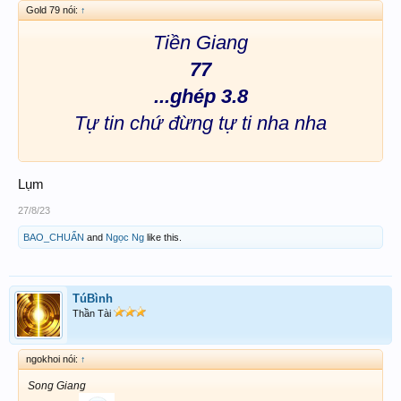
Gold 79 nói:
↑
Tiền Giang
77
...ghép 3.8
Tự tin chứ đừng tự ti nha nha
Lụm
27/8/23
BAO_CHUẨN
and
Ngọc Ng
like this.
TúBình
Thần Tài
ngokhoi nói:
↑
Song Giang