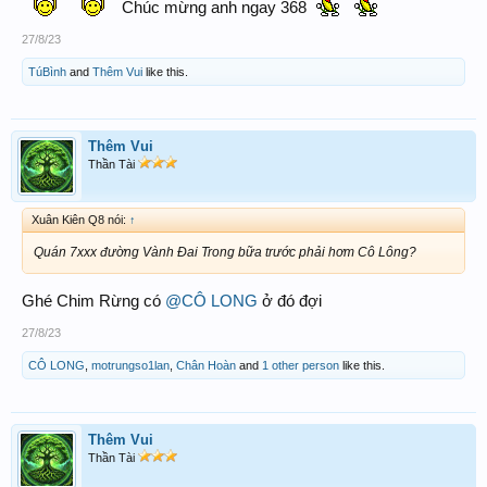
Chúc mừng anh ngay 368
27/8/23
TúBình
and
Thêm Vui
like this.
Thêm Vui
Thần Tài
Xuân Kiên Q8 nói:
↑
Quán 7xxx đường Vành Đai Trong bữa trước phải hơm Cô Lông?
Ghé Chim Rừng có
@CÔ LONG
ở đó đợi
27/8/23
CÔ LONG
,
motrungso1lan
,
Chân Hoàn
and
1 other person
like this.
Thêm Vui
Thần Tài