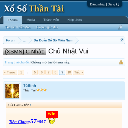
Đăng nhập | Đăng ký
Media
Thành viên
Help Links
Forum
Tìm kiếm diễn đàn
Bài viết gần đây
Forum
...
Dự Đoán Xổ Số Miền Nam
Chủ Nhật Vui
{XSMN} C Nhật:
Trạng thái chủ đề:
Không mở trả lời sau này.
< Trước
1
←
5
6
7
8
9
10
Tiếp >
TúBình
Thần Tài
CÔ LONG nói:
↑
57
Tiền Giang
:
*857