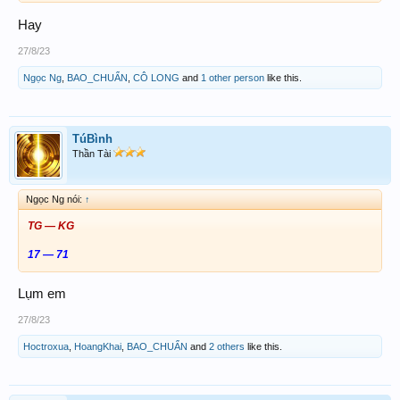
Hay
27/8/23
Ngọc Ng
,
BAO_CHUẨN
,
CÔ LONG
and
1 other person
like this.
TúBình
Thần Tài
Ngọc Ng nói:
↑
TG — KG
17 — 71
Lụm em
27/8/23
Hoctroxua
,
HoangKhai
,
BAO_CHUẨN
and
2 others
like this.