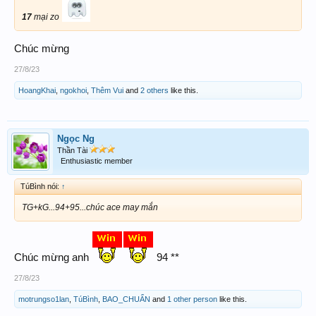
17
mại zo
Chúc mừng
27/8/23
HoangKhai
,
ngokhoi
,
Thêm Vui
and
2 others
like this.
Ngọc Ng
Thần Tài
Enthusiastic member
TúBình nói:
↑
TG+kG...94+95...chúc ace may mắn
Chúc mừng anh
94 **
27/8/23
motrungso1lan
,
TúBình
,
BAO_CHUẨN
and
1 other person
like this.