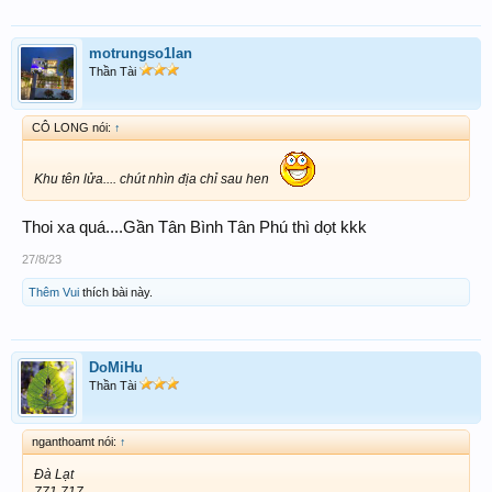
motrungso1lan
Thần Tài
CÔ LONG nói:
↑
Khu tên lửa.... chút nhìn địa chỉ sau hen
Thoi xa quá....Gần Tân Bình Tân Phú thì dọt kkk
27/8/23
Thêm Vui
thích bài này.
DoMiHu
Thần Tài
nganthoamt nói:
↑
Đà Lạt