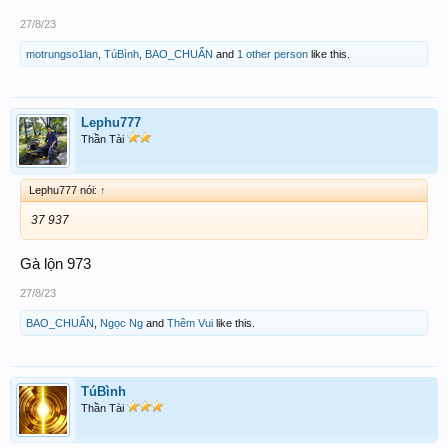
27/8/23
motrungso1lan
,
TúBình
,
BAO_CHUẨN
and
1 other person
like this.
Lephu777
Thần Tài
Lephu777 nói:
↑
37 937
Gà lộn 973
27/8/23
BAO_CHUẨN
,
Ngọc Ng
and
Thêm Vui
like this.
TúBình
Thần Tài