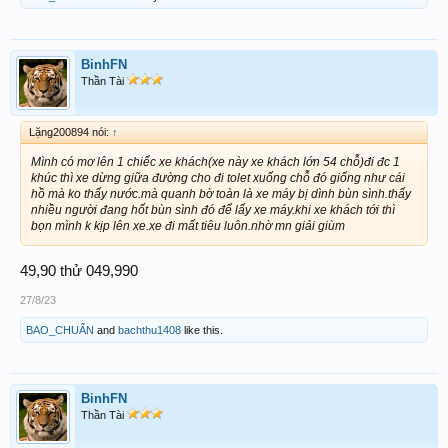
BinhFN
Thần Tài
Lặng200894 nói:
↑
Mình có mơ lên 1 chiếc xe khách(xe này xe khách lớn 54 chỗ)đi đc 1
khúc thì xe dừng giữa đường cho đi tolet xuống chỗ đó giống như cái
hồ mà ko thấy nước.mà quanh bờ toàn là xe máy bị dình bùn sình.thấy
nhiều người đang hốt bùn sình đó để lấy xe máy.khi xe khách tới thì
bọn mình k kịp lên xe.xe đi mất tiêu luôn.nhờ mn giải giùm
49,90 thử 049,990
27/8/23
BAO_CHUẨN
and
bachthu1408
like this.
BinhFN
Thần Tài