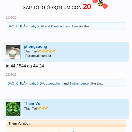
20
XẤP TỚI GIỜ ĐỢI LỤM CON
27/8/23
BAO_CHUẨN
,
babyBIDV
and
Đánh là Trúng Lớn
like this.
phongsuong
Thần Tài
Perennial member
tg 44 / 544 da 44-24
27/8/23
BAO_CHUẨN
,
babyBIDV
,
quangphom
and
1 other person
like this.
Thêm Vui
Thần Tài
Thêm Vui nói:
↑