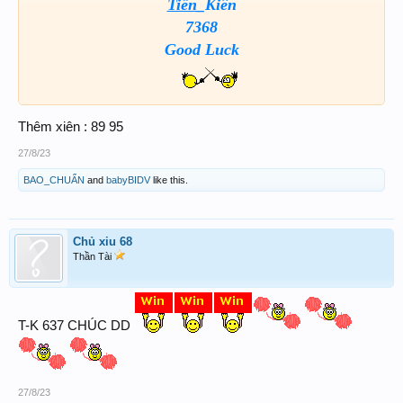
Tiền
_Kiên
7368
Good Luck
Thêm xiên : 89 95
27/8/23
BAO_CHUẨN
and
babyBIDV
like this.
Chủ xiu 68
Thần Tài
T-K 637 CHÚC DD
27/8/23