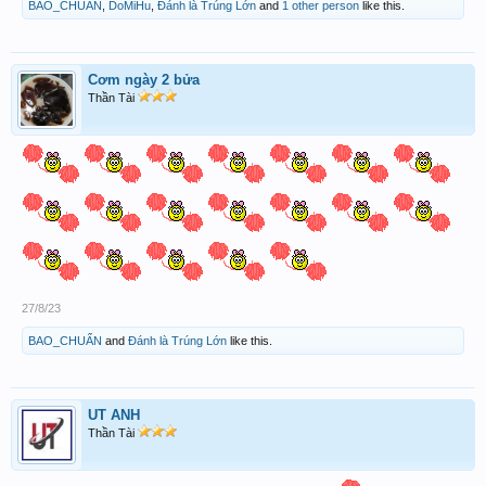
BAO_CHUẨN
,
DoMiHu
,
Đánh là Trúng Lớn
and
1 other person
like this.
Cơm ngày 2 bửa
Thần Tài
27/8/23
BAO_CHUẨN
and
Đánh là Trúng Lớn
like this.
UT ANH
Thần Tài