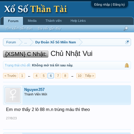
Đăng nhập | Đăng ký
Media
Thành viên
Help Links
Forum
Tìm kiếm diễn đàn
Bài viết gần đây
Forum
...
Dự Đoán Xổ Số Miền Nam
Chủ Nhật Vui
{XSMN} C Nhật:
Trạng thái chủ đề:
Không mở trả lời sau này.
< Trước
1
←
4
5
6
7
8
→
10
Tiếp >
Nguyen357
Thành Viên Mới
Em mơ thấy 2 lô 88 m.n trùng máu thì theo
27/8/23