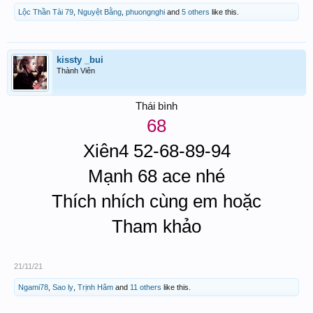
Lộc Thần Tài 79
,
Nguyệt Bằng
,
phuongnghi
and
5 others
like this.
kissty _bui
Thành Viên
Thái bình
68
Xiên4 52-68-89-94
Mạnh 68 ace nhé
Thích nhích cùng em hoặc
Tham khảo
21/11/21
Ngami78
,
Sao ly
,
Trịnh Hâm
and
11 others
like this.