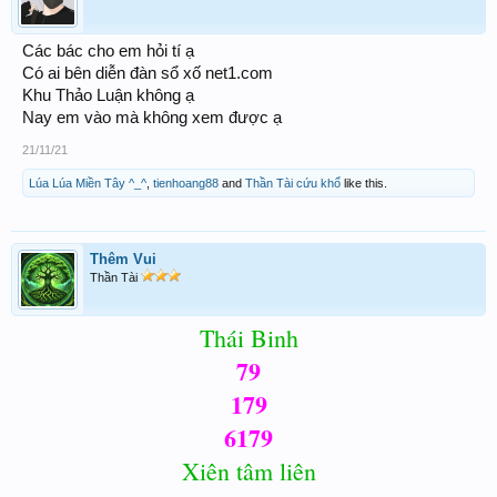
Các bác cho em hỏi tí ạ
Có ai bên diễn đàn sổ xố net1.com
Khu Thảo Luận không ạ
Nay em vào mà không xem được ạ
21/11/21
Lúa Lúa Miền Tây ^_^
,
tienhoang88
and
Thần Tài cứu khổ
like this.
Thêm Vui
Thần Tài
Thái Binh
79
179
6179
Xiên tâm liên