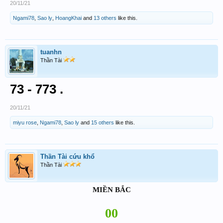
20/11/21
Ngami78
,
Sao ly
,
HoangKhai
and
13 others
like this.
tuanhn
Thần Tài
73 - 773 .
20/11/21
miyu rose
,
Ngami78
,
Sao ly
and
15 others
like this.
Thần Tài cứu khổ
Thần Tài
MIỀN BẮC
00