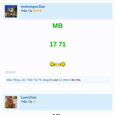
motrungso1lan
Thần Tài
MB
17 71
21/11/21
Mây Hồng
,
Lộc Thần Tài 79
,
blog24h
and
12 others
like this.
Lụm@lúa
Thần Tài