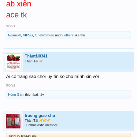
ab xiên
ace tk
9/5/21
Ngami78
,
VIPSG
,
Onetwothree
and
9 others
like this.
Thầntài0341
Thần Tài
Ai có trang nào chơi uy tín ko cho mình xin với
9/5/21
Hồng Gấm
thích bài này.
truong giao chu
Thần Tài
Enthusiastic member
KiepDoDen449 nói:
↑