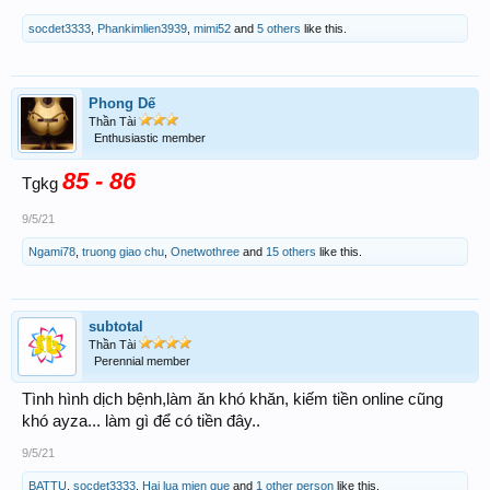
socdet3333
,
Phankimlien3939
,
mimi52
and
5 others
like this.
Phong Dế
Thần Tài
Enthusiastic member
85 - 86
Tgkg
9/5/21
Ngami78
,
truong giao chu
,
Onetwothree
and
15 others
like this.
subtotal
Thần Tài
Perennial member
Tình hình dịch bệnh,làm ăn khó khăn, kiếm tiền online cũng
khó ayza... làm gì để có tiền đây..
9/5/21
BATTU
,
socdet3333
,
Hai lua mien que
and
1 other person
like this.