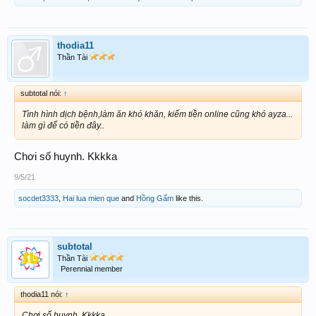
thodia11
Thần Tài
subtotal nói:
↑
Tình hình dịch bệnh,làm ăn khó khăn, kiếm tiền online cũng khó ayza...
làm gì để có tiền đây..
Chơi số huynh. Kkkka
9/5/21
socdet3333
,
Hai lua mien que
and
Hồng Gấm
like this.
subtotal
Thần Tài
Perennial member
thodia11 nói:
↑
Chơi số huynh. Kkkka