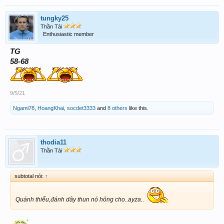
tungky25
Thần Tài
Enthusiastic member
TG
58-68
9/5/21
Ngami78
,
HoangKhai
,
socdet3333
and
8 others
like this.
thodia11
Thần Tài
subtotal nói:
↑
Quánh thiếu,đánh dây thun nó hỏng cho..ayza..