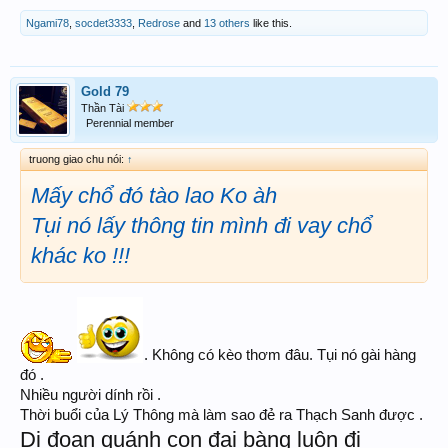
Ngami78
,
socdet3333
,
Redrose
and
13 others
like this.
Gold 79
Thần Tài
Perennial member
truong giao chu nói:
↑
Mấy chổ đó tào lao Ko àh
Tụi nó lấy thông tin mình đi vay chổ
khác ko !!!
. Không có kèo thơm đâu. Tụi nó gài hàng
đó .
Nhiều người dính rồi .
Thời buổi của Lý Thông mà làm sao đẻ ra Thạch Sanh được .
Dị đoan quánh con đại bàng luôn đi