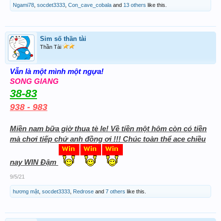
Ngami78
,
socdet3333
,
Con_cave_cobala
and
13 others
like this.
Sim số thần tài
Thần Tài
Vẫn là một mình một ngựa!
SONG GIANG
38-83
938 - 983
Miền nam bữa giờ thua tè le! Về tiền một hôm còn có tiền
mà chơi tiếp chứ anh đồng ơi !!! Chúc toàn thể ace chiều
nay WIN Đậm
9/5/21
hương mật
,
socdet3333
,
Redrose
and
7 others
like this.