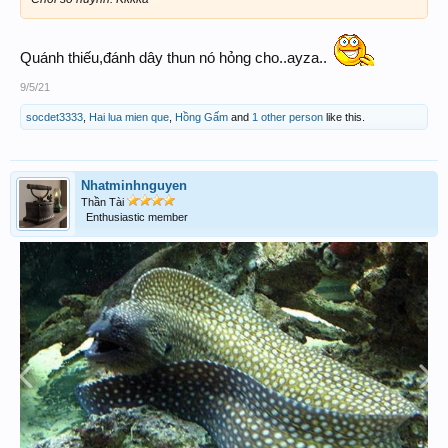
Quánh thiếu,đánh dây thun nó hỏng cho..ayza..
9/5/21
socdet3333
,
Hai lua mien que
,
Hồng Gấm
and
1 other person
like this.
Nhatminhnguyen
Thần Tài
Enthusiastic member