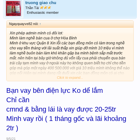
truong giao chu
Thần Tài
Enthusiastic member
Ngayquayve82 nói:
↑
Xin phép admin mình có đôi lơi:
Mình làm nghề bán cua ở chợ Hòa Bình
Mình ở khu vực Quận 8 Xin lỗi các bạn đồng môn có làm trong nghề
cho vay tiền tháng với lãi suất thấp xin giúp đỡ mình 10 triệu vì mình
làm nghề buôn bán làm khó khăn gặp ba mình bệnh sắp mất trước
mất. nên hiện tại bây giờ không đủ vốn lấy cua phải chuyển qua bán
trái cây tạm mình vay ở ngoài này họ không quen biết họ chỉ cho tiền
góp mà góp một ngày 400 500.000 với giá 10 triệu mình không thể nào
góp nổi Hiện tại mình đang rất đuối xin các bạn đồng môn có ai cho
Click to expand...
vay tiền góp đóng lời hàng tháng mình vay với gói 6 hoặc 12 tháng trả
lãi hàng tháng thì mình giúp đỡ mình với..Ở ngoài hiện tại mình không
có mắc nợ ai..vay tụi hải phòng với trên mạng tụi nó đòi hộ khẩu ở
Bạn vay bên điện lực Ko dể lắm
đây.mà góp thiếu tụi nó đòi ghê quá(kế bên nhà bị tạt sơn hoài) mình
Chỉ cần
cần sự giúp đỡ của mọi người nhiều lắm ba mình 83t.mẹ thì 82t.sđt
mình.0973533328.xin cảm ơn mọi người trước
cmnd & bằng lái là vay được 20-25tr
Mình vay rồi ( 1 tháng gốc và lãi khoảng
2tr )
9/5/21