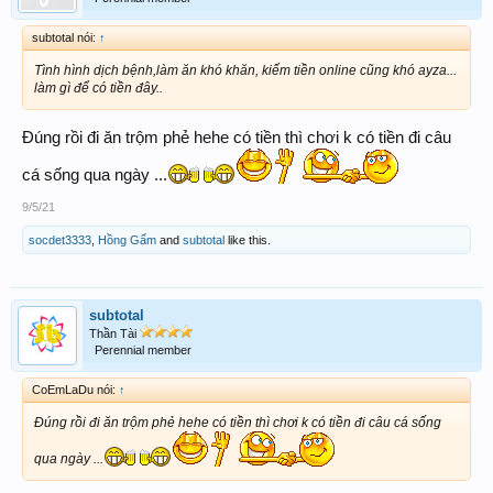
subtotal nói:
↑
Tình hình dịch bệnh,làm ăn khó khăn, kiếm tiền online cũng khó ayza...
làm gì để có tiền đây..
Đúng rồi đi ăn trộm phẻ hehe có tiền thì chơi k có tiền đi câu
cá sống qua ngày ...
9/5/21
socdet3333
,
Hồng Gấm
and
subtotal
like this.
subtotal
Thần Tài
Perennial member
CoEmLaDu nói:
↑
Đúng rồi đi ăn trộm phẻ hehe có tiền thì chơi k có tiền đi câu cá sống
qua ngày ...