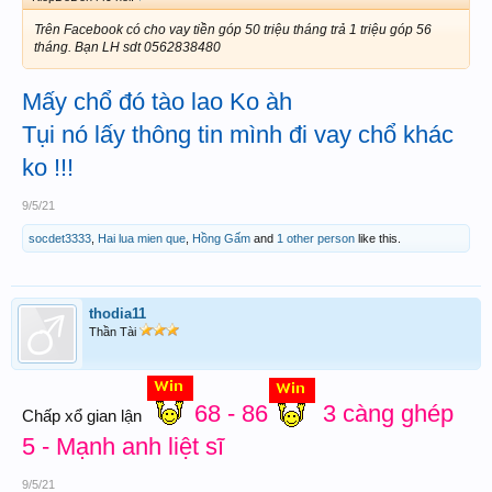
Trên Facebook có cho vay tiền góp 50 triệu tháng trả 1 triệu góp 56
tháng. Bạn LH sdt 0562838480
Mấy chổ đó tào lao Ko àh
Tụi nó lấy thông tin mình đi vay chổ khác
ko !!!
9/5/21
socdet3333
,
Hai lua mien que
,
Hồng Gấm
and
1 other person
like this.
thodia11
Thần Tài
68 - 86
3 càng ghép
Chấp xổ gian lận
5 - Mạnh anh liệt sĩ
9/5/21