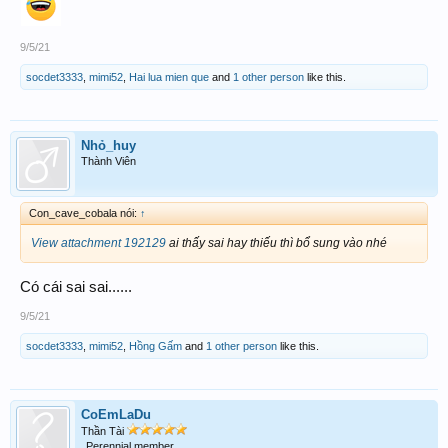
9/5/21
socdet3333
,
mimi52
,
Hai lua mien que
and
1 other person
like this.
Nhỏ_huy
Thành Viên
Con_cave_cobala nói:
↑
View attachment 192129
ai thấy sai hay thiếu thì bổ sung vào nhé
Có cái sai sai......
9/5/21
socdet3333
,
mimi52
,
Hồng Gấm
and
1 other person
like this.
CoEmLaDu
Thần Tài
Perennial member