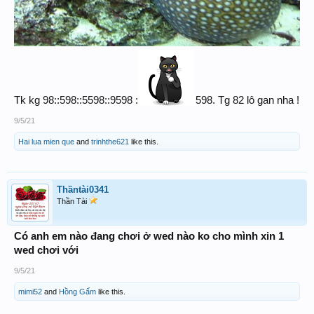
Tk kg 98::598::5598::9598 :
598. Tg 82 lô gan nha !
9/5/21
Hai lua mien que
and
trinhthe621
like this.
Thầntài0341
Thần Tài
Có anh em nào đang chơi ở wed nào ko cho mình xin 1
wed chơi với
9/5/21
mimi52
and
Hồng Gấm
like this.