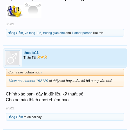
9/5/21
Hồng Gấm
,
vo tong 108
,
truong giao chu
and
1 other person
like this.
thodia11
Thần Tài
Con_cave_cobala nói:
↑
View attachment 192129
ai thấy sai hay thiếu thì bổ sung vào nhé
Chính xác bạn- đây là dữ liệu kỹ thuật số
Cho ae nào thích chơi chiêm bao
9/5/21
Hồng Gấm
thích bài này.