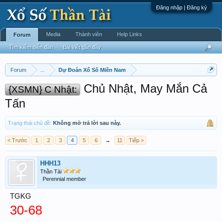
Đăng nhập | Đăng ký
Media
Thành viên
Help Links
Forum
Tìm kiếm diễn đàn
Bài viết gần đây
Forum
...
Dự Đoán Xổ Số Miền Nam
Chủ Nhật, May Mắn Cả
{XSMN} C Nhật:
Tấn
Trạng thái chủ đề:
Không mở trả lời sau này.
< Trước
1
2
3
4
5
6
→
11
Tiếp >
HHH13
Thần Tài
Perennial member
TGKG
30-68