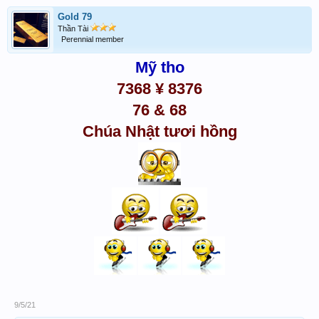
Gold 79
Thần Tài
Perennial member
Mỹ tho
7368 ¥
8376
76 & 68
Chúa Nhật tươi hồng
9/5/21