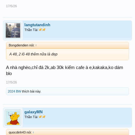
17/5/26
langtutandinh
Thần Tài
Bongdiendien nói:
↑
A 48, 2 lô 48 thêm nữa là đẹp
A nhà nghèo,chỉ đá 2k,ab 30k kiếm cafe à e,kakaka,ko dám
blo
17/5/26
2024 BW
thích bài này.
galaxyMN
Thần Tài
quocdinh43 nói:
↑