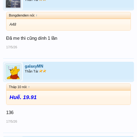
Bongdiendien nói:
↑
A48
Đã me thì cũng dính 1 lần
17/5/26
galaxyMN
Thần Tài
Tháp 10 nói:
↑
Huế. 19.91
136
17/5/26