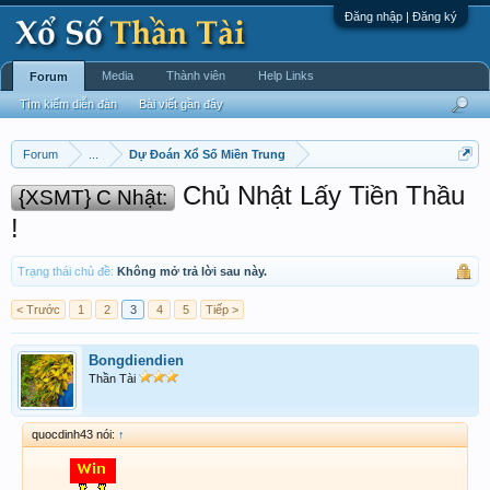
Đăng nhập | Đăng ký
Media
Thành viên
Help Links
Forum
Tìm kiếm diễn đàn
Bài viết gần đây
Forum
...
Dự Đoán Xổ Số Miền Trung
Chủ Nhật Lấy Tiền Thầu
{XSMT} C Nhật:
!
Trạng thái chủ đề:
Không mở trả lời sau này.
< Trước
1
2
3
4
5
Tiếp >
Bongdiendien
Thần Tài
quocdinh43 nói:
↑