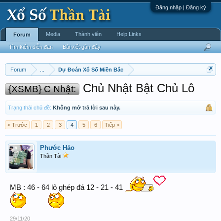
Đăng nhập | Đăng ký
Media
Thành viên
Help Links
Forum
Tìm kiếm diễn đàn
Bài viết gần đây
Forum
...
Dự Đoán Xổ Số Miền Bắc
Chủ Nhật Bật Chủ Lô
{XSMB} C Nhật:
Trạng thái chủ đề:
Không mở trả lời sau này.
< Trước
1
2
3
4
5
6
Tiếp >
Phước Hảo
Thần Tài
MB : 46 - 64 lô ghép đá 12 - 21 - 41
29/11/20