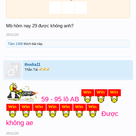
Mb hôm nay 29 được không anh?
29/11/20
Tâm 1368
thích bài này.
thodia11
Thần Tài
59 - 95 lô AB
Được
không ae
29/11/20