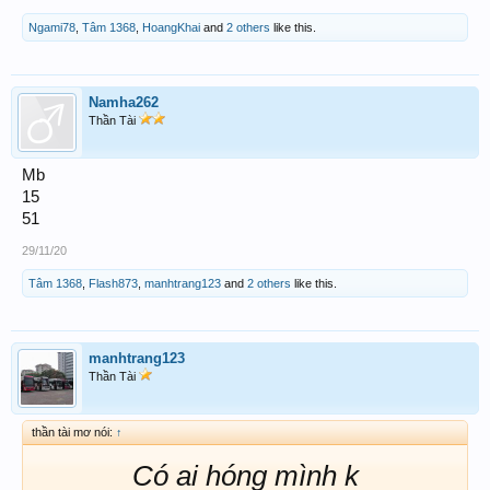
Ngami78
,
Tâm 1368
,
HoangKhai
and
2 others
like this.
Namha262
Thần Tài
Mb
15
51
29/11/20
Tâm 1368
,
Flash873
,
manhtrang123
and
2 others
like this.
manhtrang123
Thần Tài
thần tài mơ nói:
↑
Có ai hóng mình k