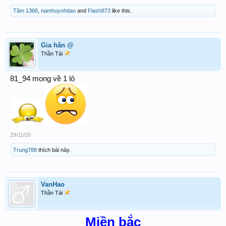
Tâm 1368
,
namhuynhdao
and
Flash873
like this.
Gia hân @
Thần Tài
81_94 mong về 1 lô
29/11/20
Trung788
thích bài này.
VanHao
Thần Tài
Miền bắc