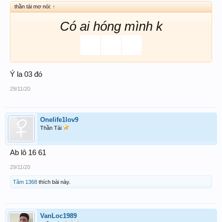
thần tài mơ nói:
↑
Có ai hóng mình k
Ý la 03 đó
29/11/20
Onelife1lov9
Thần Tài
Ab lô 16 61
29/11/20
Tâm 1368
thích bài này.
VanLoc1989