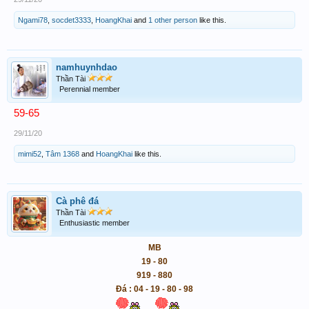
Ngami78
,
socdet3333
,
HoangKhai
and
1 other person
like this.
namhuynhdao
Thần Tài
Perennial member
59-65
29/11/20
mimi52
,
Tâm 1368
and
HoangKhai
like this.
Cà phê đá
Thần Tài
Enthusiastic member
MB
19 - 80
919 - 880
Đá : 04 - 19 - 80 - 98