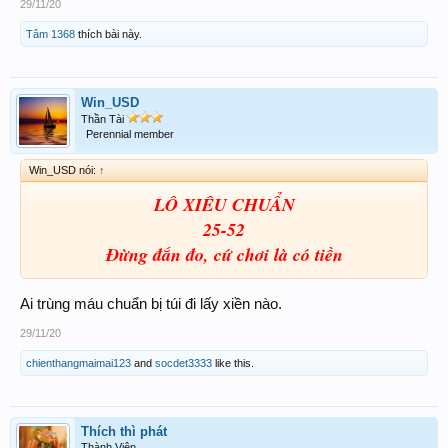
29/11/20
Tâm 1368
thích bài này.
Win_USD
Thần Tài
Perennial member
Win_USD nói:
↑
LÔ XIÊU CHUẨN
25-52
Đừng đắn đo, cứ chơi là có tiền
Ai trùng máu chuẩn bị túi đi lấy xiền nào.
29/11/20
chienthangmaimai123
and
socdet3333
like this.
Thích thì phát
Thành Viên