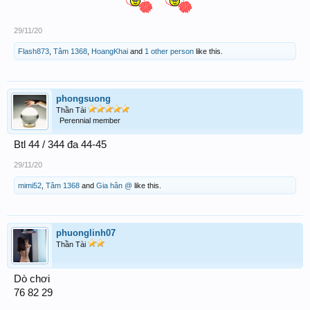
29/11/20
Flash873
,
Tâm 1368
,
HoangKhai
and
1 other person
like this.
phongsuong
Thần Tài
Perennial member
Btl 44 / 344 đa 44-45
29/11/20
mimi52
,
Tâm 1368
and
Gia hân @
like this.
phuonglinh07
Thần Tài
Dò chơi
76 82 29