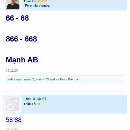
Thần Tài
Perennial member
66 - 68
866 - 668
Mạnh AB
29/11/20
anhnguyet
,
mimi52
,
Flash873
and
2 others
like this.
Linh Xinh 97
Thần Tài
58 88
29/11/20