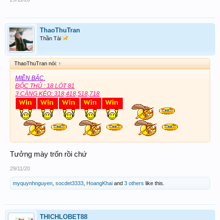
ThaoThuTran
Thần Tài
ThaoThuTran nói:
↑
MIỀN BẮC.
ĐỘC THỦ : 18 LÓT 81
3 CÀNG KÉO: 318,418,518,718
Tưởng mày trốn rồi chứ
29/11/20
myquynhnguyen
,
socdet3333
,
HoangKhai
and
3 others
like this.
THICHLOBET88