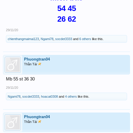
54 45
26 62
29/11/20
chienthangmaimai123
,
Ngami78
,
socdet3333
and
6 others
like this.
Phuongtran04
Thần Tài
Mb 55 st 36 30
29/11/20
Ngami78
,
socdet3333
,
hoacat0308
and
4 others
like this.
Phuongtran04
Thần Tài