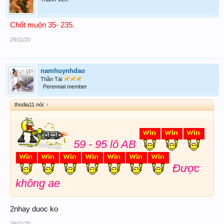
Chốt muộn 35- 235.
29/11/20
namhuynhdao
Thần Tài
Perennial member
thodia11 nói:
↑
59 - 95 lô AB
Được
không ae
2nhay duoc ko
29/11/20