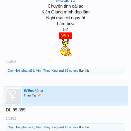
@Gold 79
Chuyện tình cái ao
Kiên Giang mình đẹp lắm
Nghi mai rớt ngay ót
Làm bừa
52
24/5/25
Quý Hợi
,
phattai68
,
Vĩnh Thụy King
and
18 others
like this.
979no@no
Thần Tài
DL.99.899
24/5/25
Quý Hợi
,
phattai68
,
Vĩnh Thụy King
and
15 others
like this.