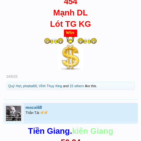
454
Mạnh DL
Lót TG KG
24/5/25
Quý Hợi
,
phattai68
,
Vĩnh Thụy King
and
15 others
like this.
mocxi68
Thần Tài
Tiền Giang.
kiên Giang