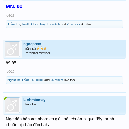
MN. 00
4/6/26
Thần-Tài
,
ilililililili
,
Chieu Nay Theo Anh
and
25 others
like this.
ngocphan
Thần Tài
Perennial member
89 95
4/6/26
Ngami78
,
Thần-Tài
,
ilililililili
and
26 others
like this.
Linhmientay
Thần Tài
Nge đồn bên xosobamien giải thể, chuẩn bị qua đây, mình
chuẩn bị chào đón haha