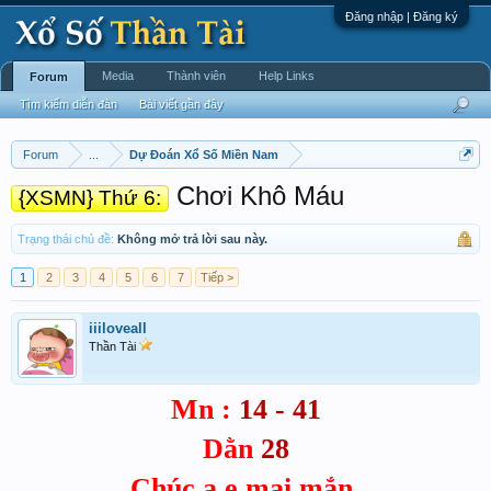
Đăng nhập | Đăng ký
Media
Thành viên
Help Links
Forum
Tìm kiếm diễn đàn
Bài viết gần đây
Forum
...
Dự Đoán Xổ Số Miền Nam
Chơi Khô Máu
{XSMN} Thứ 6:
Trạng thái chủ đề:
Không mở trả lời sau này.
1
2
3
4
5
6
7
Tiếp >
iiiloveall
Thần Tài
Mn :
14 - 41
Dằn
28
Chúc a e mai mắn.