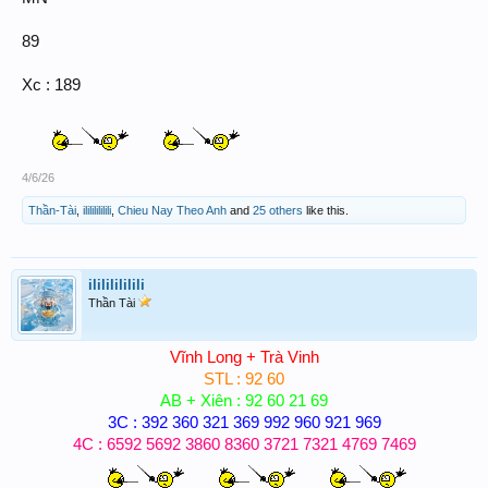
89
Xc : 189
4/6/26
Thần-Tài
,
ilililililili
,
Chieu Nay Theo Anh
and
25 others
like this.
ilililililili
Thần Tài
Vĩnh Long + Trà Vinh
STL : 92 60
AB + Xiên : 92 60 21 69
3C : 392 360 321 369 992 960 921 969
4C : 6592 5692 3860 8360 3721 7321 4769 7469