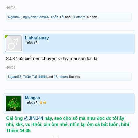
4/6/26
Ngami78
,
nguyenletuan964
,
Thần-Tài
and
21 others
like this.
Linhmientay
Thần Tài
80.87.69 biết nên chuyện k đây.mai sàn loc lại
4/6/26
Ngami78
,
Thần-Tài
,
ilililililili
and
16 others
like this.
Mangan
Thần Tài
Cái ông
@JIN144
này, sao cho số mà như đọc đc tôi ấy
nhỉ, kkk, vui thôi, xin ôm nhé, nhìn lại ôm cả bát luôn, hihi
Thêm 44.05