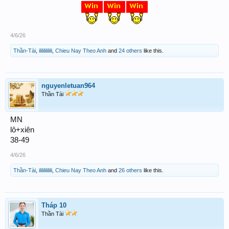
4/6/26
Thần-Tài
,
ilililililili
,
Chieu Nay Theo Anh
and
24 others
like this.
nguyenletuan964
Thần Tài
MN
lô+xiên
38-49
4/6/26
Thần-Tài
,
ilililililili
,
Chieu Nay Theo Anh
and
26 others
like this.
Tháp 10
Thần Tài