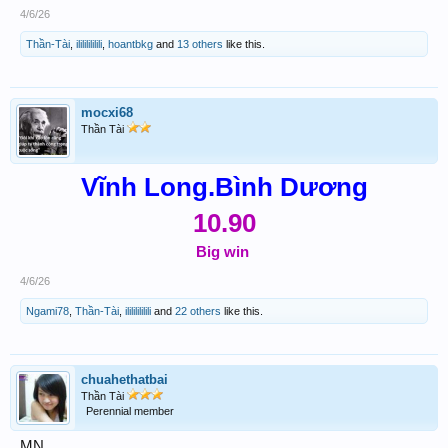
4/6/26
Thần-Tài
,
ilililililili
,
hoantbkg
and
13 others
like this.
mocxi68
Thần Tài
Vĩnh Long.Bình Dương
10.90
Big win
4/6/26
Ngami78
,
Thần-Tài
,
ilililililili
and
22 others
like this.
chuahethatbai
Thần Tài
Perennial member
MN