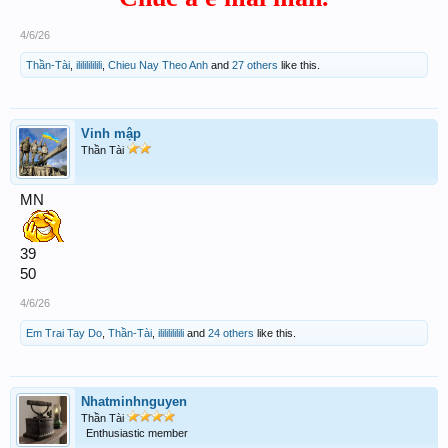
4/6/26
Thần-Tài
,
ilililililili
,
Chieu Nay Theo Anh
and
27 others
like this.
Vinh mập
Thần Tài
MN
39
50
4/6/26
Em Trai Tay Do
,
Thần-Tài
,
ilililililili
and
24 others
like this.
Nhatminhnguyen
Thần Tài
Enthusiastic member