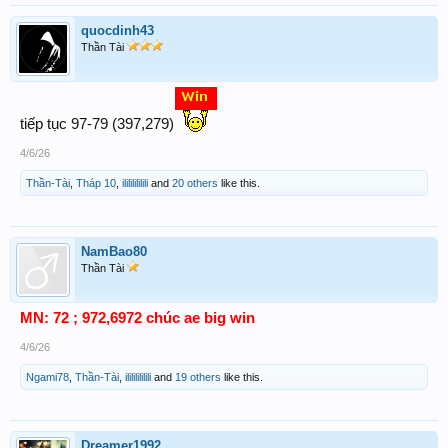
quocdinh43
Thần Tài
tiếp tục 97-79 (397,279)
4/6/26
Thần-Tài
,
Tháp 10
,
ilililililili
and
20 others
like this.
NamBao80
Thần Tài
MN: 72 ; 972,6972 chúc ae big win
4/6/26
Ngami78
,
Thần-Tài
,
ilililililili
and
19 others
like this.
Dreamer1992