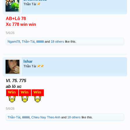
Thần Tài
AB+Lô 78
Xc 778 win win
5/6/26
Ngami78
,
Thần-Tài
,
ilililililili
and
18 others
like this.
Ishar
Thần Tài
Vl. 75. 775
ab lô xc
5/6/26
Thần-Tài
,
ilililililili
,
Chieu Nay Theo Anh
and
18 others
like this.