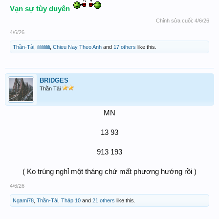
Vạn sự tùy duyên
Chỉnh sửa cuối:
4/6/26
4/6/26
Thần-Tài
,
ilililililili
,
Chieu Nay Theo Anh
and
17 others
like this.
BRIDGES
Thần Tài
MN
13 93
913 193
( Ko trúng nghỉ một tháng chứ mất phương hướng rồi )​
4/6/26
Ngami78
,
Thần-Tài
,
Tháp 10
and
21 others
like this.