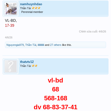
namhuynhdao
Thần Tài
Perennial member
VL-BD,
17-39
Chỉnh sửa cuối:
4/6/26
4/6/26
Nguyengia979
,
Thần-Tài
,
ilililililili
and
27 others
like this.
thatvtv12
Thần Tài
vl-bd
68
568-168
dv 68-83-37-41