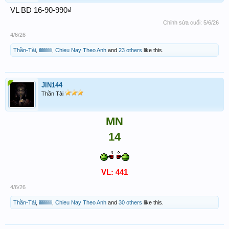
VL BD 16-90-990₫
Chỉnh sửa cuối:
5/6/26
4/6/26
Thần-Tài
,
ilililililili
,
Chieu Nay Theo Anh
and
23 others
like this.
JIN144
Thần Tài
MN
14
VL: 441
4/6/26
Thần-Tài
,
ilililililili
,
Chieu Nay Theo Anh
and
30 others
like this.