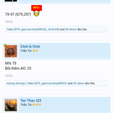
79-97 (679,297)
3/6/26
Tailoc3979
,
giacmocothat286331
,
AnAn338
and
28 others
like this.
Chốt là Chốt
Thần Tài
MN 79
Bồi thêm AG 19
3/6/26
dương dươngvi
,
Tailoc3979
,
giacmocothat286331
and
25 others
like this.
Tao Thao 123
Thần Tài