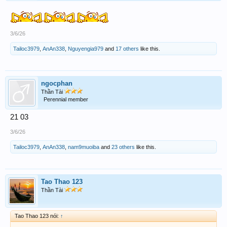
3/6/26
Tailoc3979
,
AnAn338
,
Nguyengia979
and
17 others
like this.
ngocphan
Thần Tài
Perennial member
21 03
3/6/26
Tailoc3979
,
AnAn338
,
nam9muoiba
and
23 others
like this.
Tao Thao 123
Thần Tài
Tao Thao 123 nói:
↑