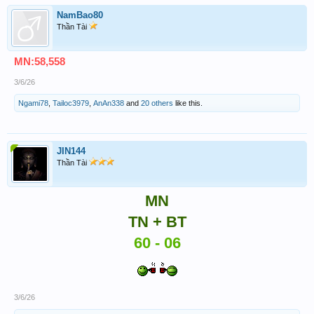
NamBao80
Thần Tài
MN:58,558
3/6/26
Ngami78
,
Tailoc3979
,
AnAn338
and
20 others
like this.
JIN144
Thần Tài
MN
TN + BT
60 - 06
3/6/26