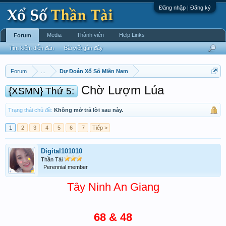
Đăng nhập | Đăng ký
Media
Thành viên
Help Links
Forum
Tìm kiếm diễn đàn
Bài viết gần đây
Forum
...
Dự Đoán Xổ Số Miền Nam
Chờ Lượm Lúa
{XSMN} Thứ 5:
Trạng thái chủ đề:
Không mở trả lời sau này.
1
2
3
4
5
6
7
Tiếp >
Digital101010
Thần Tài
Perennial member
Tây Ninh An Giang
68 & 48