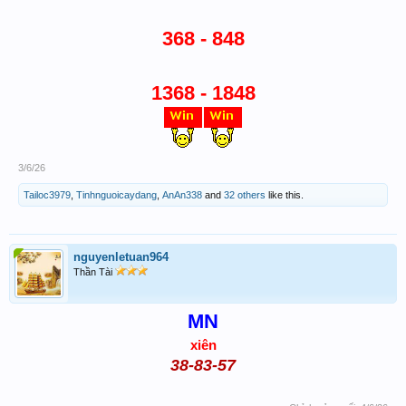
368 - 848
1368 - 1848
3/6/26
Tailoc3979
,
Tinhnguoicaydang
,
AnAn338
and
32 others
like this.
nguyenletuan964
Thần Tài
MN
xiên
38-83-57