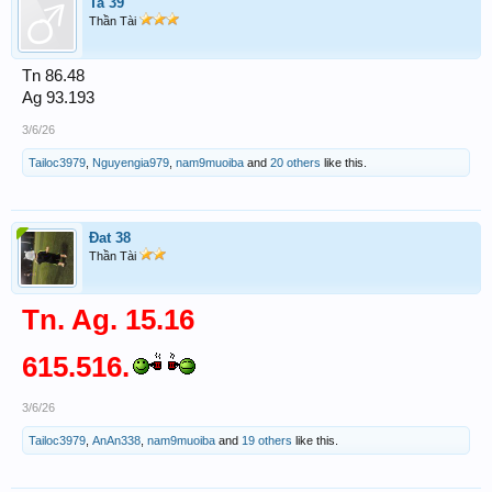
Ta 39
Thần Tài
Tn 86.48
Ag 93.193
3/6/26
Tailoc3979
,
Nguyengia979
,
nam9muoiba
and
20 others
like this.
Đat 38
Thần Tài
Tn. Ag. 15.16
615.516.
3/6/26
Tailoc3979
,
AnAn338
,
nam9muoiba
and
19 others
like this.