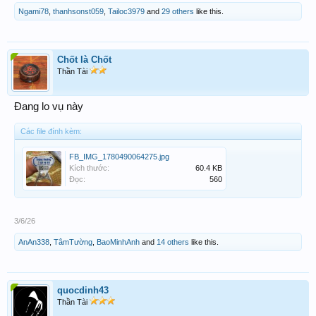
Ngami78
,
thanhsonst059
,
Tailoc3979
and
29 others
like this.
Chốt là Chốt
Thần Tài
Đang lo vụ này
Các file đính kèm:
FB_IMG_1780490064275.jpg
Kích thước:
60.4 KB
Đọc:
560
3/6/26
AnAn338
,
TâmTường
,
BaoMinhAnh
and
14 others
like this.
quocdinh43
Thần Tài