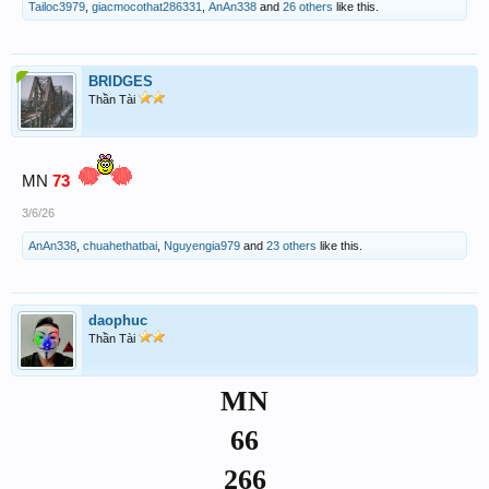
Tailoc3979
,
giacmocothat286331
,
AnAn338
and
26 others
like this.
BRIDGES
Thần Tài
MN
73
3/6/26
AnAn338
,
chuahethatbai
,
Nguyengia979
and
23 others
like this.
daophuc
Thần Tài
MN
66
266