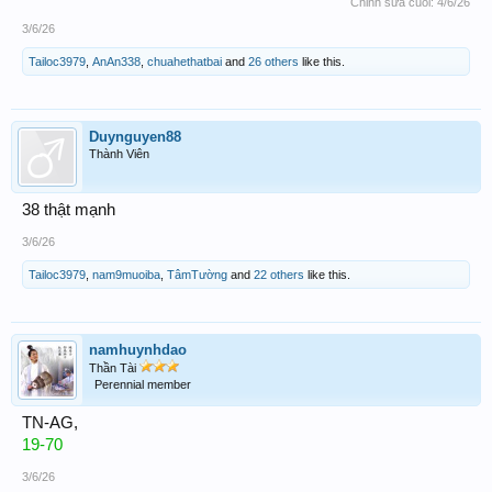
Chỉnh sửa cuối:
4/6/26
3/6/26
Tailoc3979
,
AnAn338
,
chuahethatbai
and
26 others
like this.
Duynguyen88
Thành Viên
38 thật mạnh
3/6/26
Tailoc3979
,
nam9muoiba
,
TâmTường
and
22 others
like this.
namhuynhdao
Thần Tài
Perennial member
TN-AG,
19-70
3/6/26