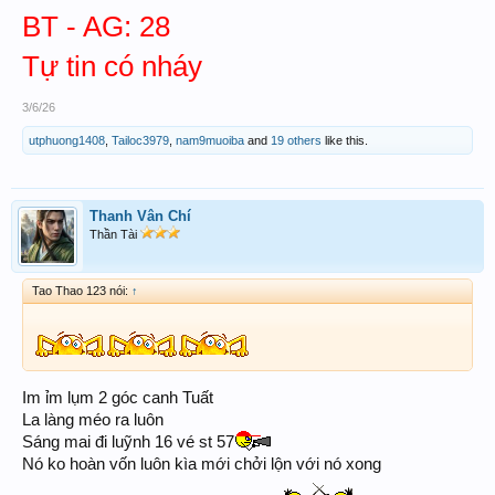
BT - AG: 28
Tự tin có nháy
3/6/26
utphuong1408
,
Tailoc3979
,
nam9muoiba
and
19 others
like this.
Thanh Vân Chí
Thần Tài
Tao Thao 123 nói:
↑
Im ỉm lụm 2 góc canh Tuất
La làng méo ra luôn
Sáng mai đi luỹnh 16 vé st 57
Nó ko hoàn vốn luôn kìa mới chởi lộn với nó xong