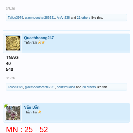
3/6/26
Tailoc3979
,
giacmocothat286331
,
AnAn338
and
21 others
like this.
Quachhoang247
Thần Tài
TNAG
40
540
3/6/26
Tailoc3979
,
giacmocothat286331
,
nam9muoiba
and
20 others
like this.
Văn Dẫn
Thần Tài
MN : 25 - 52