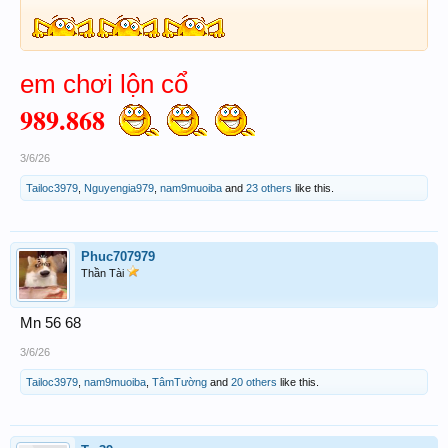
em chơi lộn cổ
989.868
3/6/26
Tailoc3979
,
Nguyengia979
,
nam9muoiba
and
23 others
like this.
Phuc707979
Thần Tài
Mn 56 68
3/6/26
Tailoc3979
,
nam9muoiba
,
TâmTường
and
20 others
like this.