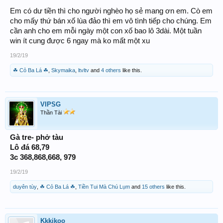
phí cao lắm không đáp ứng yêu cầu đâu
Em có dư tiền thì cho người nghèo họ sẻ mang ơn em. Cò em
cho mấy thứ bán xố lùa đảo thì em vô tình tiếp cho chúng. Em
cần anh cho em mỗi ngày một con xố bao lô 3dài. Một tuần
win ít cung được 6 ngay mà ko mất một xu
19/2/19
☘ Cỏ Ba Lá ☘
,
Skymaika
,
ltvltv
and
4 others
like this.
VIPSG
Thần Tài
Gà tre- phở tàu
Lô đá 68,79
3c 368,868,668, 979
19/2/19
duyên tùy
,
☘ Cỏ Ba Lá ☘
,
Tiền Tui Mà Chú Lụm
and
15 others
like this.
Kkkikoo