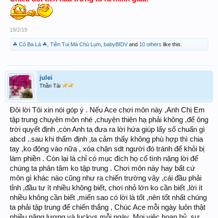
19/2/19
☘ Cỏ Ba Lá ☘
,
Tiền Tui Mà Chú Lụm
,
babyBIDV
and
10 others
like this.
julei
Thần Tài
Đôi lời Tôi xin nói góp ý . Nếu Ace chơi môn này ,Anh Chị Em
tập trung chuyên môn nhé ,chuyện thiên hạ phải không ,để ông
trời quyết định ,còn Anh ta đưa ra lời hứa giúp lấy số chuẩn gì
abcd ..sau khi thẩm định ,ta cảm thấy không phù hợp thì chia
tay ,ko động vào nữa , xóa chặn sdt người đó tránh để khỏi bị
làm phiền . Còn lại là chỉ có mục đích họ cố tình nặng lời để
chúng ta phân tâm ko tập trung . Chơi môn này hay bất cứ
môn gì khác nào cũng như ra chiến trường vậy ,cái đầu phải
tỉnh ,đầu tư ít nhiều không biết, chơi nhỏ lớn ko cần biết ,lời ít
nhiều không cần biết ,miển sao có lời là tốt ,nên tốt nhất chúng
ta phải tập trung để chiến thắng , Chúc Ace mỗi ngày luôn thật
nhiều năng lượng và luckys mỗi ngày .Mọi việc hoan hỷ ,sự