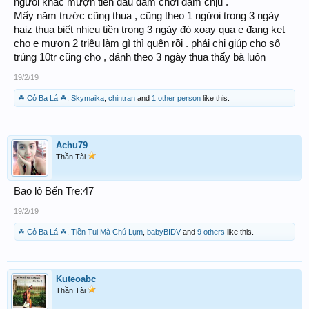
ngừoi khác mượn tiền đâu dám chơi dám chịu .
Mấy năm trước cũng thua , cũng theo 1 ngừoi trong 3 ngày
haiz thua biết nhieu tiền trong 3 ngày đó xoay qua e đang kẹt
cho e mượn 2 triệu làm gì thì quên rồi . phải chi giúp cho số
trúng 10tr cũng cho , đánh theo 3 ngày thua thấy bà luôn
19/2/19
☘ Cỏ Ba Lá ☘
,
Skymaika
,
chintran
and
1 other person
like this.
Achu79
Thần Tài
Bao lô Bến Tre:47
19/2/19
☘ Cỏ Ba Lá ☘
,
Tiền Tui Mà Chú Lụm
,
babyBIDV
and
9 others
like this.
Kuteoabc
Thần Tài