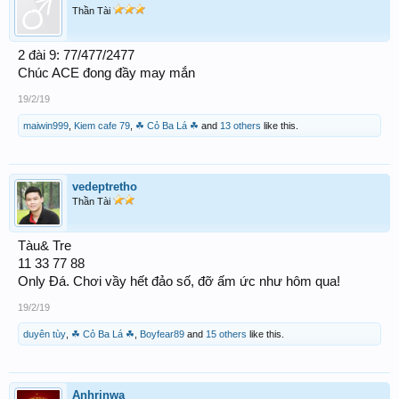
Thần Tài
2 đài 9: 77/477/2477
Chúc ACE đong đầy may mắn
19/2/19
maiwin999
,
Kiem cafe 79
,
☘ Cỏ Ba Lá ☘
and
13 others
like this.
vedeptretho
Thần Tài
Tàu& Tre
11 33 77 88
Only Đá. Chơi vầy hết đảo số, đỡ ấm ức như hôm qua!
19/2/19
duyên tùy
,
☘ Cỏ Ba Lá ☘
,
Boyfear89
and
15 others
like this.
Anhrinwa