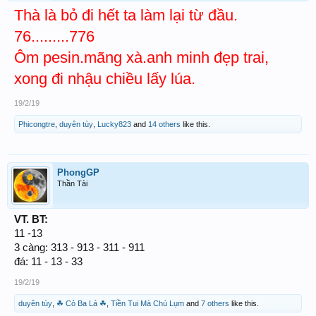
Thà là bỏ đi hết ta làm lại từ đầu.
76.........776
Ôm pesin.mãng xà.anh minh đẹp trai,
xong đi nhậu chiều lấy lúa.
19/2/19
Phicongtre
,
duyên tùy
,
Lucky823
and
14 others
like this.
PhongGP
Thần Tài
VT. BT:
11 -13
3 càng: 313 - 913 - 311 - 911
đá: 11 - 13 - 33
19/2/19
duyên tùy
,
☘ Cỏ Ba Lá ☘
,
Tiền Tui Mà Chú Lụm
and
7 others
like this.