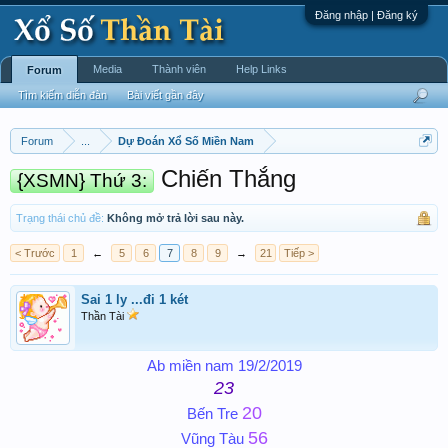
Đăng nhập | Đăng ký
Media
Thành viên
Help Links
Forum
Tìm kiếm diễn đàn
Bài viết gần đây
Forum
...
Dự Đoán Xổ Số Miền Nam
Chiến Thắng
{XSMN} Thứ 3:
Trạng thái chủ đề:
Không mở trả lời sau này.
< Trước
1
←
5
6
7
8
9
→
21
Tiếp >
Sai 1 ly ...đi 1 két
Thần Tài
Ab miền nam 19/2/2019
23
20
Bến Tre
56
Vũng Tàu