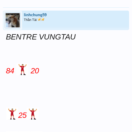
linhchung59
Thần Tài
BENTRE VUNGTAU
84
20
25