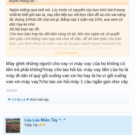
Huỳnh Phong nói:
↑
Ngứa miệng quá mới nói. Lúc trước có nguyền rủa bọn trích bát ở trang
nhất ko biết giờ sao ta, nay rằm tiếp tục với bọn cầm đồ và cho vai nặng
lãi, tháng 10%là OK chả nói gì. Đằng này 1 tuần mà 10%, ace xem có
đức hay ko nhé.
Xã hội loạn lạc rồi.
Còn bọn bảo hơp tác đôi bên cùng có lợi. Nói cho nghe nè, bí quyết
làm giàu chả thằng nào ngu mà chia sẽ đâu, để đó làm giàu cho bản
thân, gia đình dòng họ mình, sau lại đi giúp người ngoài trong khi bà
con dòng họ mình còn nghèo? Ngược lại quy luật tự nhiên nhé.
Click to expand...
Cho nên bớt bô đi.
Còn bọn cho vai trên mồ hôi và máu người khác, nè lãi 5% tháng thì
hãy nói chuyện nhân từ, lãi trên mức đó thì là im mồm ác lắm, mở
Mày ghét những người cho vay vì mày vay của họ không có
miệng ra nói giúp đỡ, đi chùa, ăn chai, chi vậy, cho bớt tội hả.
tiền trả phải không?mày cho tao hỏi lúc mày vay tiền của họ là
Bớt hay tăng thêm nghiệp, giờ chưa thấy nhưng quả báo nhẳn tiền. Đời
mày đi năn nỉ quỳ gối xuống van xin họ hay là họ vì gối xuống
cha ăn mặn đời con khác nước thôi.
van xin mày vay?cho tao xin hỏi mày 1 câu ngắn gọn như vậy
19/2/19
☘ Cỏ Ba Lá ☘
thích bài này.
Lúa Lúa Miền Tây ^_^
Thần Tài