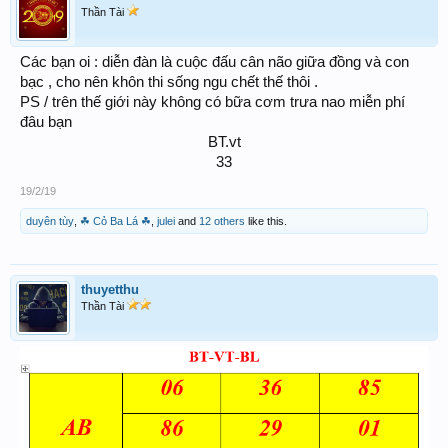
Thần Tài
Các bạn oi : diễn đàn là cuộc đấu cân não giữa đồng và con
bạc , cho nên khôn thi sống ngu chết thế thôi .
PS / trên thế giới này không có bữa cơm trưa nao miễn phí
đâu bạn
BT.vt
33​
19/2/19
duyên tùy
,
☘ Cỏ Ba Lá ☘
,
julei
and
12 others
like this.
thuyetthu
Thần Tài