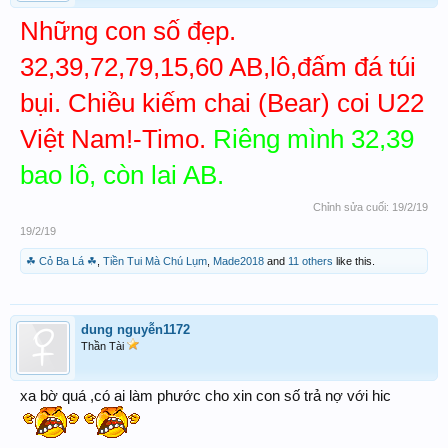
Những con số đẹp.
32,39,72,79,15,60 AB,lô,đấm đá túi
bụi. Chiều kiếm chai (Bear) coi U22
Việt Nam!-Timo.
Riêng mình 32,39
bao lô, còn lai AB.
Chỉnh sửa cuối:
19/2/19
19/2/19
☘ Cỏ Ba Lá ☘
,
Tiền Tui Mà Chú Lụm
,
Made2018
and
11 others
like this.
dung nguyễn1172
Thần Tài
xa bờ quá ,có ai làm phước cho xin con số trả nợ với hic