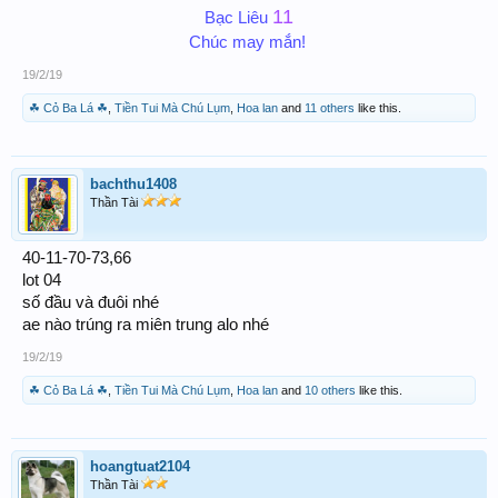
11
Bạc Liêu
Chúc may mắn!
19/2/19
☘ Cỏ Ba Lá ☘
,
Tiền Tui Mà Chú Lụm
,
Hoa lan
and
11 others
like this.
bachthu1408
Thần Tài
40-11-70-73,66
lot 04
số đầu và đuôi nhé
ae nào trúng ra miên trung alo nhé
19/2/19
☘ Cỏ Ba Lá ☘
,
Tiền Tui Mà Chú Lụm
,
Hoa lan
and
10 others
like this.
hoangtuat2104
Thần Tài