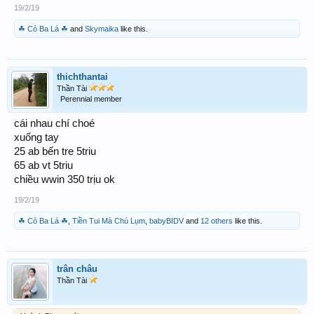
19/2/19
☘ Cỏ Ba Lá ☘
and
Skymaika
like this.
thichthantai
Thần Tài
Perennial member
cái nhau chí choé
xuống tay
25 ab bến tre 5triu
65 ab vt 5triu
chiều wwin 350 trịu ok
19/2/19
☘ Cỏ Ba Lá ☘
,
Tiền Tui Mà Chú Lụm
,
babyBIDV
and
12 others
like this.
trân châu
Thần Tài