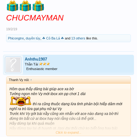
CHUCMAYMAN
19/2/19
Phicongtre
,
duyên tùy
,
☘ Cỏ Ba Lá ☘
and
13 others
like this.
Anhthu1907
Thần Tài
Enthusiastic member
Thanh Vy nói:
↑
Hôm qua thấy đăng bài giúp ace xa bờ
Tưởng ngon nên Vy mới ibox xin pp chơi 1 đài
thì ra cũng thuộc dạng lừa tình phản bội hiếp dâm mới
nghĩ ra trò lừa gạt phụ nữ tụi Vy
Trước khi Vy gởi bài nầy cũng xin nhắn với ace nào đang xa bờ thì
đừng tin bất cứ ai ibox hay nói rằng cứu cả thế giới...
Hãy dừng lại khi quá muộn
Hãy dừng tay lại đi huynh ơi..(gọi đại thôi chứ ko biết ông hay bà)
Click to expand...