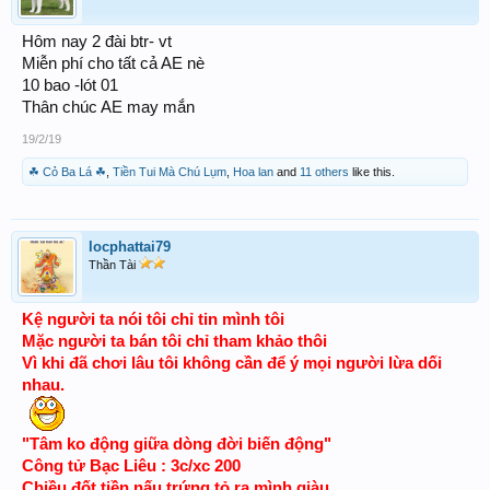
Hôm nay 2 đài btr- vt
Miễn phí cho tất cả AE nè
10 bao -lót 01
Thân chúc AE may mắn
19/2/19
☘ Cỏ Ba Lá ☘
,
Tiền Tui Mà Chú Lụm
,
Hoa lan
and
11 others
like this.
locphattai79
Thần Tài
Kệ người ta nói tôi chỉ tin mình tôi
Mặc người ta bán tôi chỉ tham khảo thôi
Vì khi đã chơi lâu tôi không cần để ý mọi người lừa dối
nhau.
"Tâm ko động giữa dòng đời biến động"
Công tử Bạc Liêu : 3c/xc 200
Chiều đốt tiền nấu trứng tỏ ra mình giàu.