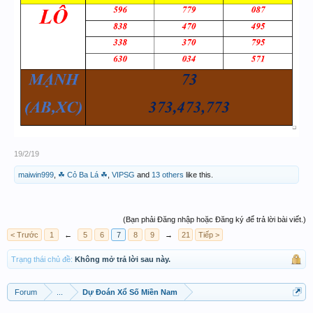
19/2/19
maiwin999
,
☘ Cỏ Ba Lá ☘
,
VIPSG
and
13 others
like this.
(Bạn phải Đăng nhập hoặc Đăng ký để trả lời bài viết.)
< Trước
1
←
5
6
7
8
9
→
21
Tiếp >
Trạng thái chủ đề:
Không mở trả lời sau này.
Forum
...
Dự Đoán Xổ Số Miền Nam