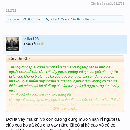
Chỉnh sửa cuối:
19/2/19
19/2/19
Kiem cafe 79
,
☘ Cỏ Ba Lá ☘
,
babyBIDV
and
14 others
like this.
killer123
Thần Tài
trân châu nói:
↑
Thứ người gặp ai cũng mượn tiền,gặp ai cũng vay tiền là biết loại
người như thế nào rồi? Đã vậy mượn không trả lại còn giật của người
ta lại còn không biết nhục lại vỗ ngực xưng tên lại còn đáng sợ hơn
nữa?dù giật nhiều hay ít cũng là giật.nhục,nhục lắm.không có tiền trả
thì im cái mõm chó lại đi,đừng có sủa đừng có vỗ ngực xưng tên ở đây
nữa?
Tui đây có tiền,chuyên cho vay nặng lãi
Nhưng tui không ép ai vay,người ta tìm đến tui năn nỉ tui nữa kìa. Tui vó
tiền thì tui có quyền,tui có cho ai vay thì kệ tui người ta con năn nỉ van
Click to expand...
xin tui để tui cho vay nữa kìa? Không giống như 1 số loại người,lợi
dụng lòng tốt của mọi người trên diễn đàn để năn nỉ khóc lóc mượn
tiền rồi giật không trả cho người ta lại còn vỗ ngực ta đây nữa? Đúng là
Đời là vậy mà khi vô con đường cùng mượn năn nỉ ngừoi ta
loại người hết thuốc chữa
giúp xog ko trả kêu cho vay nặng lãi có ai kề dao vô cổ ép