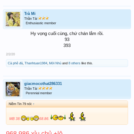
Trà Mi
Thần Tài
Enthusiastic member
Hy vọng cuối cùng, chứ chán lắm rồi.
93
393​
2/2/20
Cà phê đá
,
Thanhtuan1984
,
Mới Nhú
and
8 others
like this.
giacmocothat286331
Thần Tài
Perennial member
Niềm Tin 79 nói:
↑
MB 38.
68.86.
968 986 xỉu chủ +lô