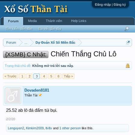
Đăng nhập | Đăng ký
Media
Thành viên
Help Links
Forum
Tìm kiếm diễn đàn
Bài viết gần đây
Forum
...
Dự Đoán Xổ Số Miền Bắc
Chiến Thắng Chủ Lô
{XSMB} C Nhật:
Trạng thái chủ đề:
Không mở trả lời sau này.
< Trước
1
2
3
4
5
6
Tiếp >
Dovaden8181
Thần Tài
25.52 ab lô đá đấm túi bụi.
2/2/20
Lenguyen2
,
Kimkim2009
,
ltvltv
and
1 other person
like this.