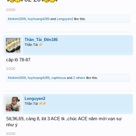
2/2/20
Kimkim2009
,
huyhoang4289
and
Lenguyen2
like this.
Thần_Tài_Đến186
Thần Tài
cặp lô 78-87
2/2/20
Kimkim2009
,
huyhoang4289
,
caphesua
and
2 others
like this.
Lenguyen2
Thần Tài
Stl,96,69, càng 8, lót 3 ACE tk ,chúc ACE năm mới vạn sự
như ý
2/2/20