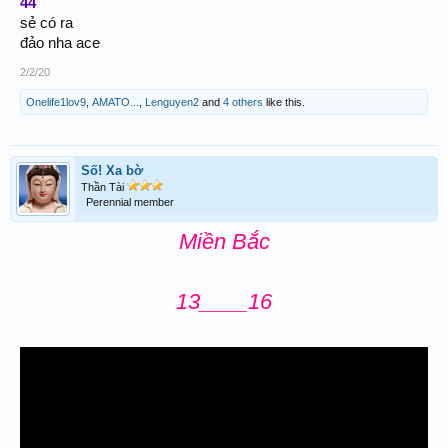
4
4
sẻ có ra
đảo nha ace
2/2/20
Onelife1lov9
,
AMATO...
,
Lenguyen2
and
4 others
like this.
Số! Xa bờ
Thần Tài
Perennial member
Miền Bắc
13____16