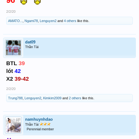
2/2/20
AMATO...
,
Ngami78
,
Lenguyen2
and
4 others
like this.
dat09
Thần Tài
BTL
39
lót
42
X2
39-42
2/2/20
Trung788
,
Lenguyen2
,
Kimkim2009
and
2 others
like this.
namhuynhdao
Thần Tài
Perennial member