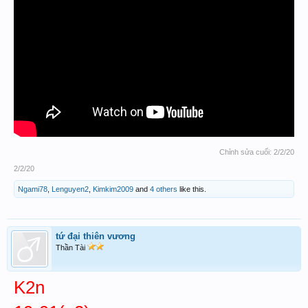
Chỉnh sửa cuối:
2/2/20
2/2/20
Ngami78
,
Lenguyen2
,
Kimkim2009
and
4 others
like this.
tứ đại thiên vương
Thần Tài
K2n