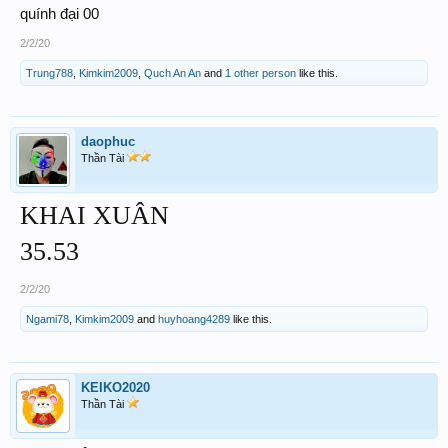
quính đại 00
2/2/20
Trung788
,
Kimkim2009
,
Quch An An
and
1 other person
like this.
daophuc
Thần Tài
KHAI XUÂN
35.53
2/2/20
Ngami78
,
Kimkim2009
and
huyhoang4289
like this.
KEIKO2020
Thần Tài