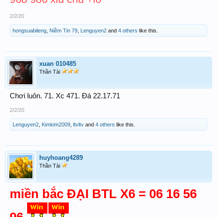
2/2/20
hongsuabileng
,
Niềm Tin 79
,
Lenguyen2
and
4 others
like this.
xuan 010485
Thần Tài
Chơi luôn. 71. Xc 471. Đá 22.17.71
2/2/20
Lenguyen2
,
Kimkim2009
,
ltvltv
and
4 others
like this.
huyhoang4289
Thần Tài
miền bắc ĐẠI BTL X6 = 06 16 56
96