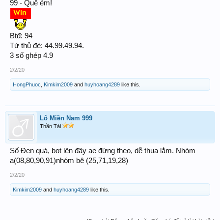
99 - Quê ẻm!
Btđ: 94
Tứ thủ đè: 44.99.49.94.
3 số ghép 4.9
2/2/20
HongPhuoc
,
Kimkim2009
and
huyhoang4289
like this.
Lô Miền Nam 999
Thần Tài
Số Đen quá, bot lên đây ae đừng theo, dễ thua lắm. Nhóm
a(08,80,90,91)nhóm bê (25,71,19,28)
2/2/20
Kimkim2009
and
huyhoang4289
like this.