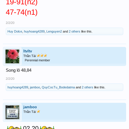
19-91(n2)
47-74(n1)
2/2/20
Huy Dolce
,
huyhoang4289
,
Lenguyen2
and
2 others
like this.
ltvltv
Thần Tài
Perennial member
Song lô 48,84
2/2/20
huyhoang4289
,
jamboo
,
QuyCocTu_Bodedatma
and
2 others
like this.
jamboo
Thần Tài
02 20