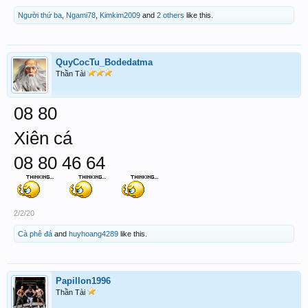
Người thứ ba
,
Ngami78
,
Kimkim2009
and
2 others
like this.
QuyCocTu_Bodedatma
Thần Tài
08 80
Xiên cá
08 80 46 64
2/2/20
Cà phê đá
and
huyhoang4289
like this.
Papillon1996
Thần Tài