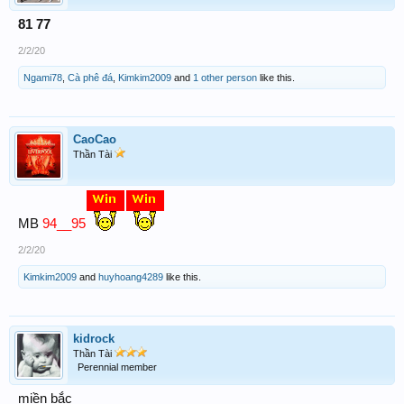
81 77
2/2/20
Ngami78
,
Cà phê đá
,
Kimkim2009
and
1 other person
like this.
CaoCao
Thần Tài
MB
94__95
2/2/20
Kimkim2009
and
huyhoang4289
like this.
kidrock
Thần Tài
Perennial member
miền bắc