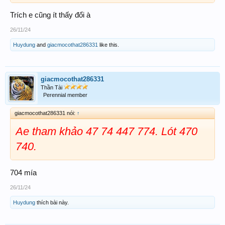
Trích e cũng ít thấy đổi à
26/11/24
Huydung
and
giacmocothat286331
like this.
giacmocothat286331
Thần Tài
Perennial member
giacmocothat286331 nói:
↑
Ae tham khảo 47 74 447 774. Lót 470
740.
704 mía
26/11/24
Huydung
thích bài này.