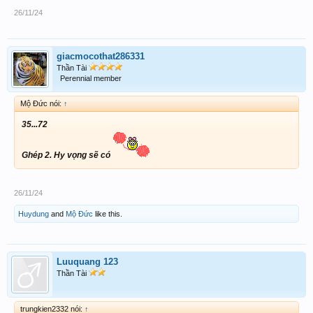
26/11/24
giacmocothat286331
Thần Tài
Perennial member
Mộ Đức nói:
↑
35...72
Ghép 2. Hy vọng sẽ có
26/11/24
Huydung
and
Mộ Đức
like this.
Luuquang 123
Thần Tài
trungkien2332 nói:
↑