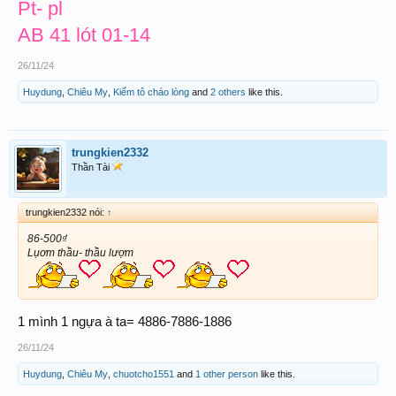
Pt- pl
AB 41 lót 01-14
26/11/24
Huydung
,
Chiêu My
,
Kiếm tô cháo lòng
and
2 others
like this.
trungkien2332
Thần Tài
trungkien2332 nói:
↑
86-500₫
Lụơm thầu- thầu lượm
1 mình 1 ngựa à ta= 4886-7886-1886
26/11/24
Huydung
,
Chiêu My
,
chuotcho1551
and
1 other person
like this.