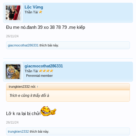
Lộc Vừng
Thần Tài
Đu me nó.đanh 39 xo 38 78 79 .mẹ kiếp
26/11/24
giacmocothat286331
thích bài này.
giacmocothat286331
Thần Tài
Perennial member
trungkien2332 nói:
↑
Trích e cũng ít thấy đổi à
Lỡ k ra lại bị chửi
26/11/24
trungkien2332
thích bài này.