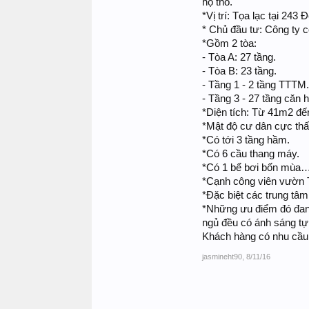
hộ thô.
*Vị trí: Tọa lạc tại 243
* Chủ đầu tư: Công ty c
*Gồm 2 tòa:
- Tòa A: 27 tầng.
- Tòa B: 23 tầng.
- Tầng 1 - 2 tầng TTTM.
- Tầng 3 - 27 tầng căn 
*Diện tích: Từ 41m2 đế
*Mật độ cư dân cực thấ
*Có tới 3 tầng hầm.
*Có 6 cầu thang máy.
*Có 1 bể bơi bốn mùa…
*Cạnh công viên vườn T
*Đặc biệt các trung tâ
*Những ưu điểm đó đang
ngủ đều có ánh sáng tự 
Khách hàng có nhu cầu x
jasmineht90
,
8/11/16