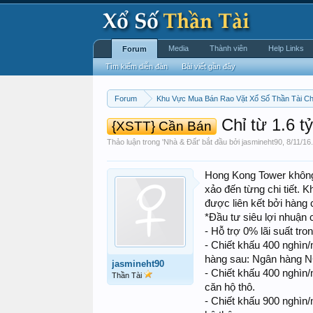
Media
Thành viên
Help Links
Forum
Tìm kiếm diễn đàn
Bài viết gần đây
Forum
Khu Vực Mua Bán Rao Vặt Xổ Số Thần Tài C
Chỉ từ 1.6 t
{XSTT} Cần Bán
Thảo luận trong '
Nhà & Đất
' bắt đầu bởi
jasmineht90
,
8/11/16
.
Hong Kong Tower không chỉ 
xảo đến từng chi tiết.
được liên kết bởi hàn
*Đầu tư siêu lợi nhuận c
- Hỗ trợ 0% lãi suất tro
- Chiết khấu 400 nghìn
hàng sau: Ngân hàng N
jasmineht90
- Chiết khấu 400 nghìn
Thần Tài
căn hộ thô.
- Chiết khấu 900 nghìn