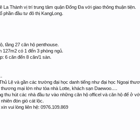
 Đê La Thành vị trí trung tâm quận Đống Đa với giao thông thuận tiện.
ổ phần đầu tư đô thị KangLong.
hộ, tầng 27 căn hộ penthouse.
n 127m2 có 1 đến 3 phòng ngủ.
p: 6 căn đến 8 căn/1 sàn.
.
hủ Lệ và gần các trường đại học danh tiếng như đại học Ngoại thươn
m thương mại lớn như tòa nhà Lotte, khách sạn Daewoo….
 thu hút các nhà đầu tư vào những căn hộ officel và căn hộ để ở với
nhiên đón gió cát lộc.
in vui lòng liên hệ: 0976.109.869