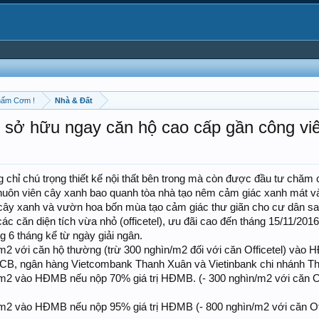
hấm Cơm !
Nhà & Đất
ỷ sở hữu ngay căn hộ cao cấp gần công viê
chú trọng thiết kế nội thất bên trong mà còn được đầu tư chăm chút,
 Khuôn viên cây xanh bao quanh tòa nhà tạo nêm cảm giác xanh mát và tro
g cây xanh và vườn hoa bốn mùa tạo cảm giác thư giãn cho cư dân sau
ác căn diện tích vừa nhỏ (officetel), ưu đãi cao đến tháng 15/11/2016
ng 6 tháng kể từ ngày giải ngân.
/m2 với căn hộ thường (trừ 300 nghìn/m2 đối với căn Officetel) và
CB, ngân hàng Vietcombank Thanh Xuân và Vietinbank chi nhánh T
/m2 vào HĐMB nếu nộp 70% giá trị HĐMB. (- 300 nghìn/m2 với căn Off
/m2 vào HĐMB nếu nộp 95% giá trị HĐMB (- 800 nghìn/m2 với căn Off