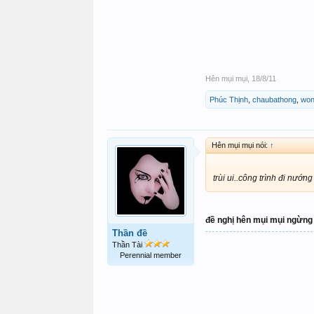
Hên mụi mụi
,
18/8/11
Phúc Thịnh
,
chaubathong
,
won
Hên mụi mụi nói:
↑
trùi ui..công trình đi nướn
đề nghị hên mụi mụi ngừng t
Thần đề
Thần Tài
Perennial member