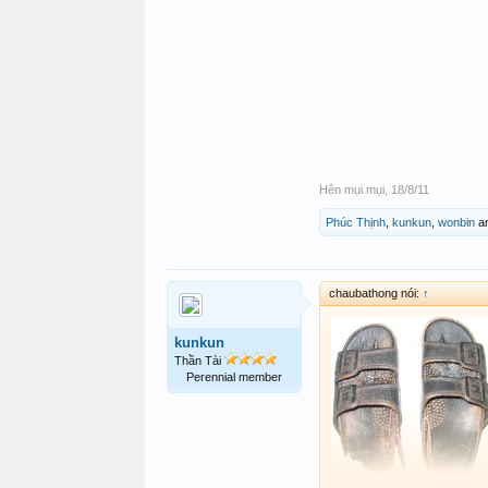
Hên mụi mụi
,
18/8/11
Phúc Thịnh
,
kunkun
,
wonbin
a
chaubathong nói:
↑
kunkun
Thần Tài
Perennial member