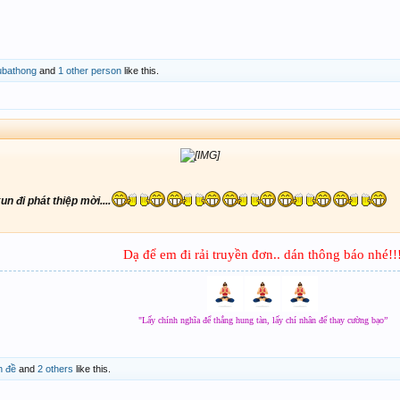
ubathong
and
1 other person
like this.
un đi phát thiệp mời....
Dạ để em đi rải truyền đơn.. dán thông báo nhé!!
"Lấy chính nghĩa để thắng hung tàn, lấy chí nhân để thay cường bạo”
n đề
and
2 others
like this.