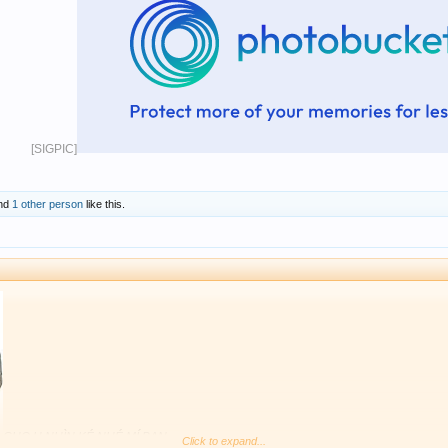
[SIGPIC]
nd
1 other person
like this.
CHO H NHÌN KÉ NHÉ MÍ BẠN
Click to expand...