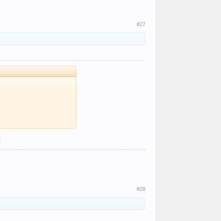
#27
!
#28