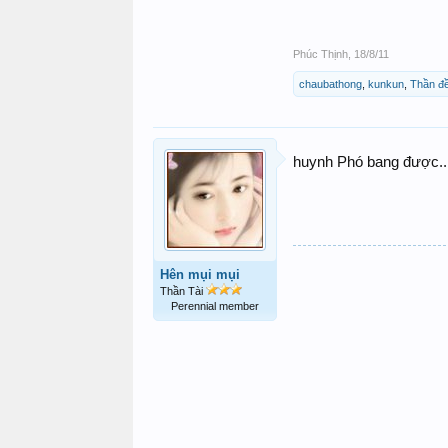
Phúc Thịnh
,
18/8/11
chaubathong
,
kunkun
,
Thần đ
huynh Phó bang được...
Hên mụi mụi
Thần Tài
Perennial member