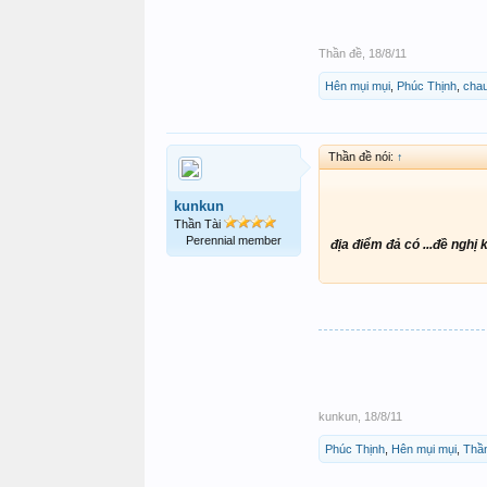
Thần đề
,
18/8/11
Hên mụi mụi
,
Phúc Thịnh
,
cha
Thần đề nói:
↑
kunkun
Thần Tài
Perennial member
địa điểm đả có ...đề nghị k
kunkun
,
18/8/11
Phúc Thịnh
,
Hên mụi mụi
,
Thầ