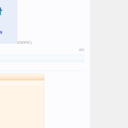
[/SIGPIC]​
#22