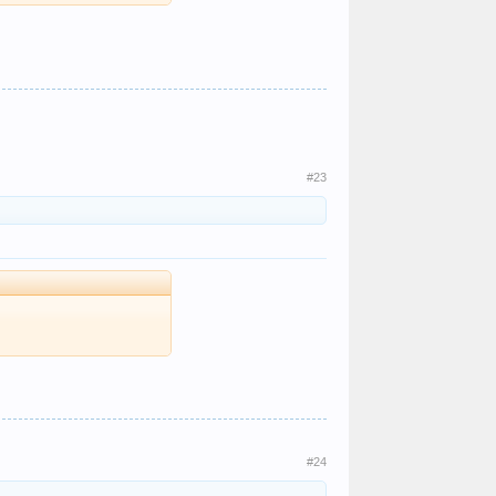
#23
#24