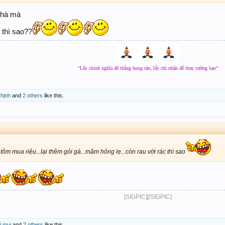
HỈ THÍT NHÌN THUI
nhà mà
 thì sao??
"Lấy chính nghĩa để thắng hung tàn, lấy chí nhân để thay cường bạo”
hịnh
and
2 others
like this.
g tôm mua riệu...lại thêm gỏi gà...măm hông lẹ...còn rau với rác thì sao
[SIGPIC][/SIGPIC]​
i mụi
and
2 others
like this.