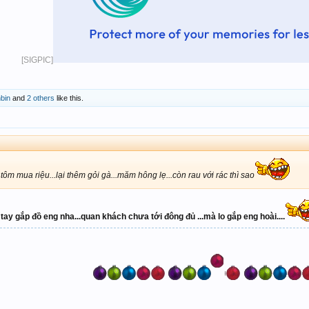
[SIGPIC]
bin
and
2 others
like this.
g tôm mua riệu...lại thêm gỏi gà...măm hông lẹ...còn rau với rác thì sao
ay gắp đồ eng nha...quan khách chưa tới đông đủ ...mà lo gắp eng hoài....