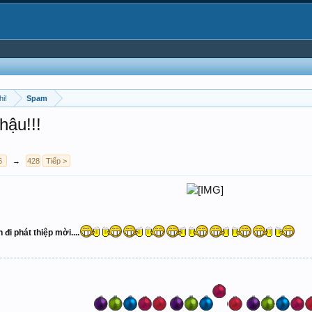
hi!
Spam
ậu!!!
6
→
428
Tiếp >
 đi phát thiệp mời....