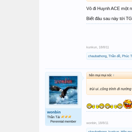
KO BÍT CHÉM C
Vô đi Huynh ACE một 
Biết đâu sau này tới TG
kunkun
,
18/8/11
chaubathong
,
Thần đề
,
Phúc T
hên mụi mụi nói:
↑
trùi ui..công trình đi nướn
wonbin
Thần Tài
Perennial member
wonbin
,
18/8/11
chaubathong
,
kunkun
,
Hên mụ