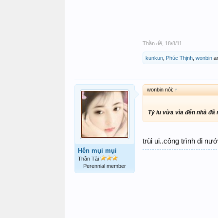
Thần đề
,
18/8/11
kunkun
,
Phúc Thịnh
,
wonbin
a
wonbin nói:
↑
Tỷ iu vừa vìa đến nhà đã
trùi ui..công trình đi n
Hên mụi mụi
Thần Tài
Perennial member