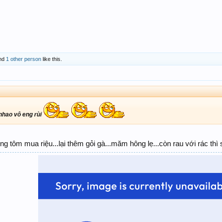
nd
1 other person
like this.
 nhao vô eng rùi
ướng tôm mua riệu...lại thêm gỏi gà...măm hông lẹ...còn rau với rác thì