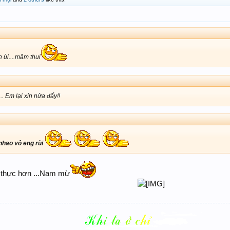
n ùi....măm thui
. Em lại xỉn nửa đấy!!
 nhao vô eng rùi
 thực hơn ...Nam mừ