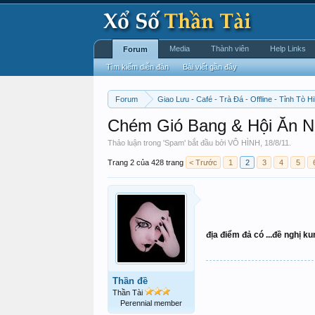
Media
Thành viên
Help Links
Forum
Tìm kiếm diễn đàn
Bài viết gần đây
Forum
Giao Lưu - Café - Trà Đá - Offline - Tỉnh Tò Hi
Chém Gió Bang & Hội Ăn Nh
Thảo luận trong '
Spam
' bắt đầu bởi
VÔ HÌNH
,
18/8/11
.
Trang 2 của 428 trang
< Trước
1
2
3
4
5
địa điểm đả có ...đề nghị kun
Thần đề
Thần Tài
Perennial member