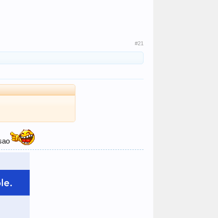
#21
 sao