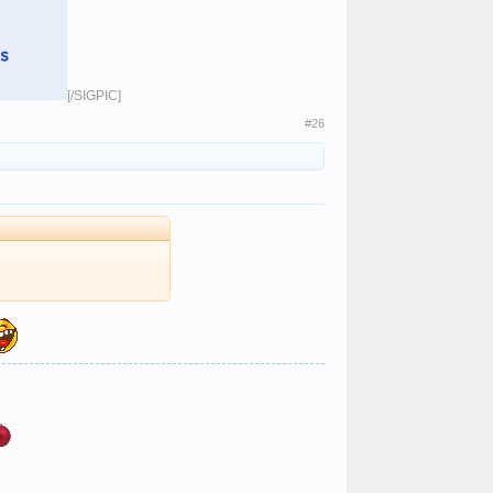
[/SIGPIC]​
#26