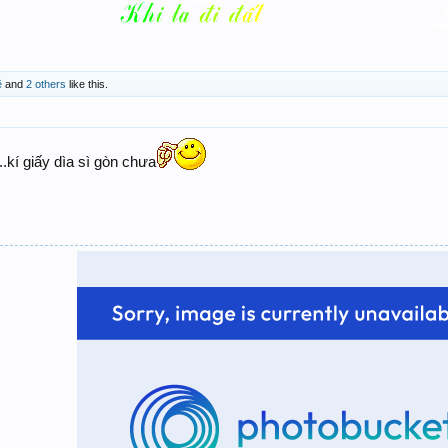
ề
and
2 others
like this.
.kí giấy dìa sì gòn chưa