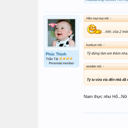
Hên mụi mụi nói:
↑
...hihi..cóa 2 mó
kunkun nói:
↑
Tỷ đừng làm em thèm nha..
Phúc Thịnh
Thần Tài
Perennial member
wonbin nói:
↑
Tỷ iu vừa vìa đến nhà đã
Nam thực như Hổ...Nữ