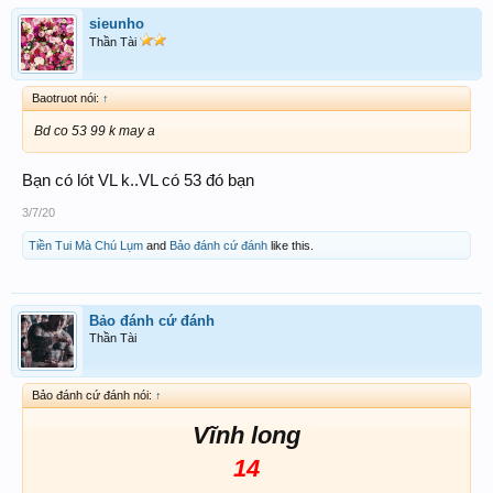
sieunho
Thần Tài
Baotruot nói:
↑
Bd co 53 99 k may a
Bạn có lót VL k..VL có 53 đó bạn
3/7/20
Tiền Tui Mà Chú Lụm
and
Bảo đánh cứ đánh
like this.
Bảo đánh cứ đánh
Thần Tài
Bảo đánh cứ đánh nói:
↑
Vĩnh long
14