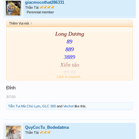
giacmocothat286331
Thần Tài
Perennial member
Thêm Vui nói:
↑
Long Dương
89
889
3889
Xiên táo
33 66
Click to expand...
Chúc eca may mắn
Đỉnh
3/7/20
Tiền Tui Mà Chú Lụm
,
GLC 300
and
Vechot
like this.
QuyCocTu_Bodedatma
Thần Tài