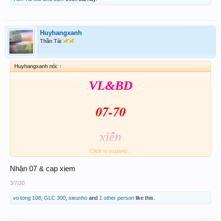
Huyhangxanh
Thần Tài
Huyhangxanh nói:
↑
VL&BD
07-70
xiên
Click to expand...
07-70-44-68-73
Nhận 07 & cap xiem
3/7/20
vo tong 108
,
GLC 300
,
sieunho
and
1 other person
like this.