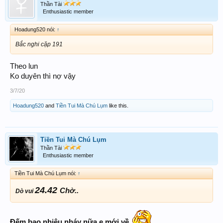
Thần Tài
Enthusiastic member
Hoadung520 nói:
↑
Bắc nghi cặp 191
Theo lun
Ko duyên thì nợ vậy
3/7/20
Hoadung520
and
Tiền Tui Mà Chú Lụm
like this.
Tiền Tui Mà Chú Lụm
Thần Tài
Enthusiastic member
Tiền Tui Mà Chú Lụm nói:
↑
24.42
Chờ..
Dò vui
Đếm bao nhiêu nháy nữa e mới về