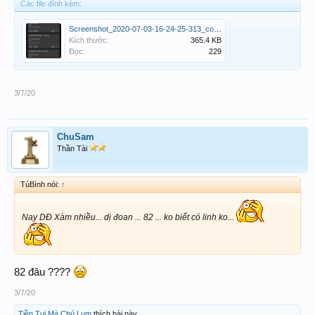
Các file đính kèm:
Screenshot_2020-07-03-16-24-25-313_com.android.chrome.jpg
Kích thước:
365.4 KB
Đọc:
229
3/7/20
ChuSam
Thần Tài
TúBình nói:
↑
Nay DĐ Xàm nhiều... dị đoan ... 82 ... ko biết có linh ko...
82 đâu ????
3/7/20
Tiền Tui Mà Chú Lụm
thích bài này.