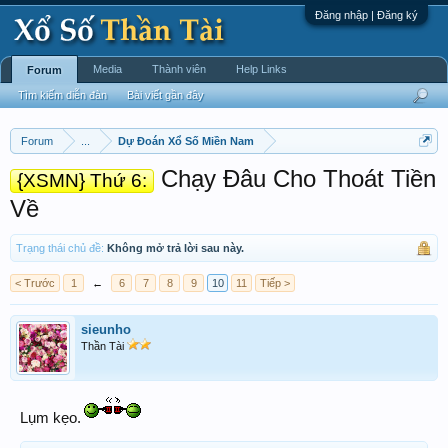
Đăng nhập | Đăng ký
Media
Thành viên
Help Links
Forum
Tìm kiếm diễn đàn
Bài viết gần đây
Forum
...
Dự Đoán Xổ Số Miền Nam
Chạy Đâu Cho Thoát Tiền
{XSMN} Thứ 6:
Về
Trạng thái chủ đề:
Không mở trả lời sau này.
< Trước
1
←
6
7
8
9
10
11
Tiếp >
sieunho
Thần Tài
Lụm kẹo.