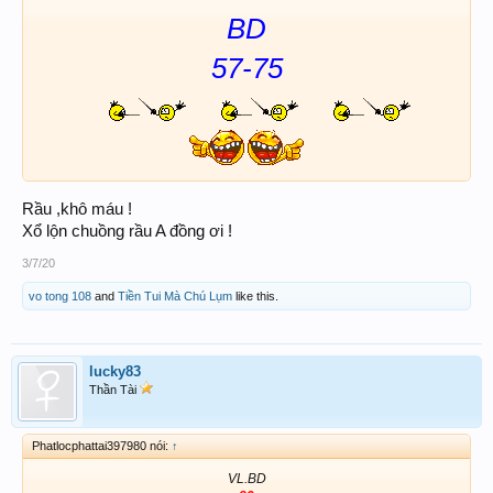
BD
57-75
Rầu ,khô máu !
Xổ lộn chuồng rầu A đồng ơi !
3/7/20
vo tong 108
and
Tiền Tui Mà Chú Lụm
like this.
lucky83
Thần Tài
Phatlocphattai397980 nói:
↑
VL.BD