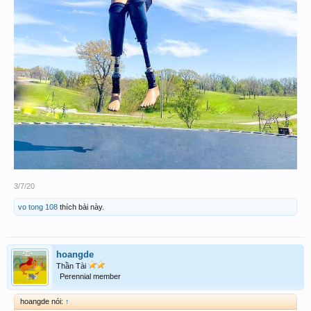
3/7/20
vo tong 108
thích bài này.
hoangde
Thần Tài
Perennial member
hoangde nói:
↑