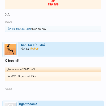
89
789.989
2 A
3/7/20
Tiền Tui Mà Chú Lụm
thích bài này.
Thần Tài cứu khổ
Thần Tài
K bạn ơi!
giacmocothat286331 nói:
↑
Xc 036. Huynh có lót k
3/7/20
nganthoamt