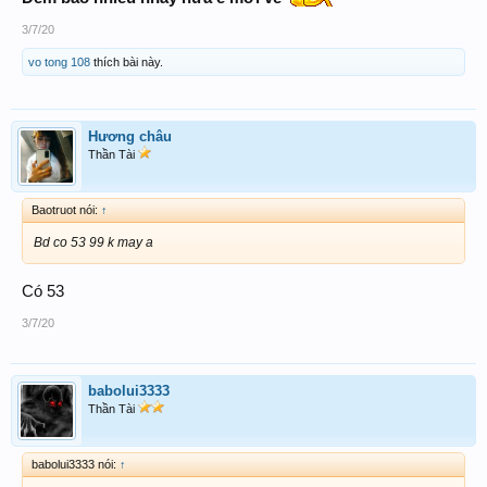
3/7/20
vo tong 108
thích bài này.
Hương châu
Thần Tài
Baotruot nói:
↑
Bd co 53 99 k may a
Có 53
3/7/20
babolui3333
Thần Tài
babolui3333 nói:
↑