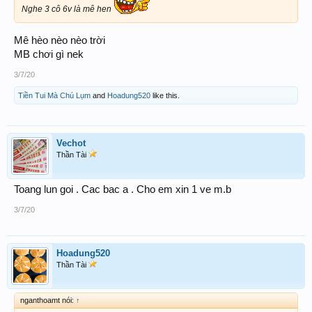
Nghe 3 cô 6v là mê hen
Mê hèo nèo nèo trời
MB chơi gì nek
3/7/20
Tiền Tui Mà Chú Lụm
and
Hoadung520
like this.
Vechot
Thần Tài
Toang lun goi . Cac bac a . Cho em xin 1 ve m.b
3/7/20
Hoadung520
Thần Tài
nganthoamt nói:
↑