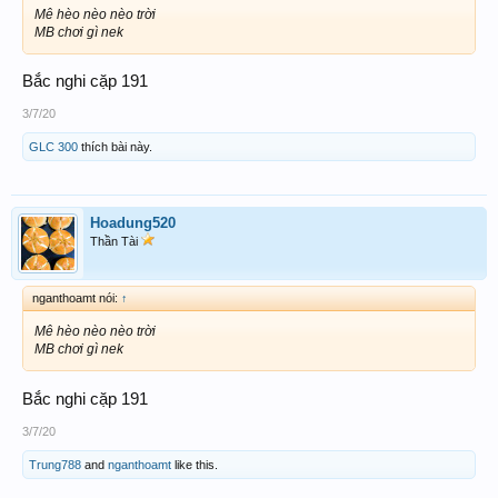
Mê hèo nèo nèo trời
MB chơi gì nek
Bắc nghi cặp 191
3/7/20
GLC 300
thích bài này.
Hoadung520
Thần Tài
nganthoamt nói:
↑
Mê hèo nèo nèo trời
MB chơi gì nek
Bắc nghi cặp 191
3/7/20
Trung788
and
nganthoamt
like this.