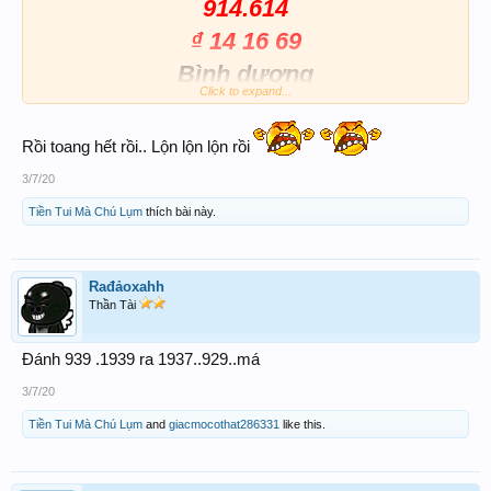
914.614
₫ 14 16 69
Bình dương
Click to expand...
68
168
Rồi toang hết rồi.. Lộn lộn lộn rồi
₫a. 68.89.53
3/7/20
Chúc mn t6 may mắn
Tiền Tui Mà Chú Lụm
thích bài này.
Cùn
g
Rađảoxahh
Thần Tài
Đánh 939 .1939 ra 1937..929..má
3/7/20
Tiền Tui Mà Chú Lụm
and
giacmocothat286331
like this.