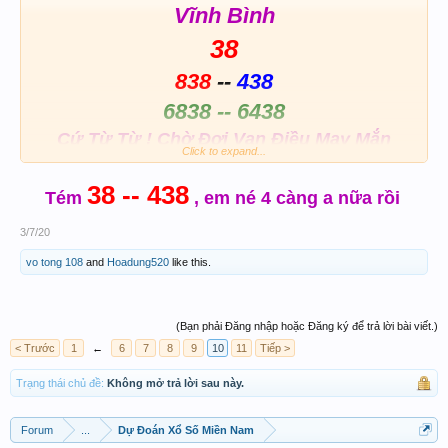
Vĩnh Bình
38
838
--
438
6838 -- 6438
Cứ Từ Từ ! Chờ Đợi Vạn Điều May Mắn
Click to expand...
38 -- 438
Tém
, em né 4 càng a nữa rồi
​
3/7/20
vo tong 108
and
Hoadung520
like this.
(Bạn phải Đăng nhập hoặc Đăng ký để trả lời bài viết.)
< Trước
1
←
6
7
8
9
10
11
Tiếp >
Trạng thái chủ đề:
Không mở trả lời sau này.
Forum
...
Dự Đoán Xổ Số Miền Nam