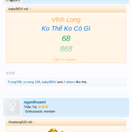
babyBIDV nói:
↑
Vĩnh Long
Ko Thể Ko Có Gì
68
868
Click to expand...
3/7/20
Chúc ae XỔ SỐ THẦN TÀI big
Trung788
,
vo tong 108
,
babyBIDV
and
2 others
like this.
nganthoamt
Thần Tài
Enthusiastic member
Hoadung520 nói:
↑