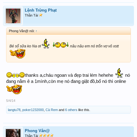
Lệnh Trừng Phạt
Thần Tài
Phong Vân@ nói:
↑
Bé sổ sữa ko Na ơi
nâu nâu em nó trốn vợ vô xstt
thanks a,cháu ngoan và đẹp trai lém hehehe
nó
đang nằm ê a 1mình,còn mẹ nó đang giặt đồ,bố nó thì online
5/4/14
langtu78
,
poker1232000
,
Cà Rem
and
6 others
like this.
Phong Vân@
Thần Tài