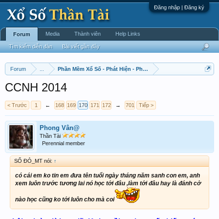
Đăng nhập | Đăng ký
Media
Thành viên
Help Links
Forum
Tìm kiếm diễn đàn
Bài viết gần đây
Forum
...
Phần Mềm Xổ Số - Phát Hiện - Phát Triển
CCNH 2014
< Trước
1
←
168
169
170
171
172
→
701
Tiếp >
Phong Vân@
Thần Tài
Perennial member
SỐ ĐỎ_MT nói:
↑
có cái em ko tin em đưa tên tuổi ngày tháng năm sanh con em, anh
xem luôn trước tương lai nó học tới đâu ,làm tới đâu hay là đánh cở
nào học cũng ko tới luôn cho mà coi