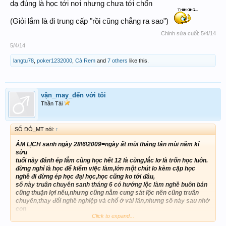
dạ đúng là học tới nơi nhưng chưa tới chốn
(Giỏi lắm là đi trung cấp "rồi cũng chẳng ra sao")
Chỉnh sửa cuối:
5/4/14
5/4/14
langtu78
,
poker1232000
,
Cà Rem
and
7 others
like this.
vận_may_đến với tôi
Thần Tài
SỐ ĐỎ_MT nói:
↑
ÂM LỊCH sanh ngày 28\6\2009=ngày ất mùi tháng tân mùi năm kỉ
sửu
tuổi này đánh ép lắm cũng học hết 12 là cùng,lắc lơ là trốn học luôn.
đừng nghỉ là học để kiếm việc làm,lớn một chút lo kèm cặp học
nghề đi đừng ép học đại học,học cũng ko tới đâu,
số này truân chuyên sanh tháng 6 có hướng lộc làm nghề buôn bán
cũng thuận lợi nếu,nhưng cũng nằm cung sát lộc nên cũng truân
chuyên,thay đổi nghề nghiệp và chổ ở vài lần,nhưng số này sau nhờ
con
Click to expand...
ko tin mai mốt biết