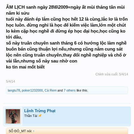
ÂM LỊCH sanh ngày 28\6\2009=ngày ất mùi tháng tân mùi
năm kỉ sửu
tuổi này đánh ép lắm cũng học hết 12 là cùng,lắc lơ là trốn
học luôn. đừng nghỉ là học để kiếm việc làm,lớn một chút
lo kèm cặp học nghề đi đừng ép học đại học,học cũng ko
tới đâu,
số này truân chuyên sanh tháng 6 có hướng lộc làm nghề
buôn bán cũng thuận lợi nếu,nhưng cũng nằm cung sát
lộc nên cũng truân chuyên,thay đổi nghề nghiệp và chổ ở
vài lần,nhưng số này sau nhờ con
ko tin mai mốt biết
Chỉnh sửa cuối:
5/4/14
5/4/14
langtu78
,
poker1232000
,
Cà Rem
and
7 others
like this.
Lệnh Trừng Phạt
Thần Tài
SỐ ĐỎ_MT nói:
↑