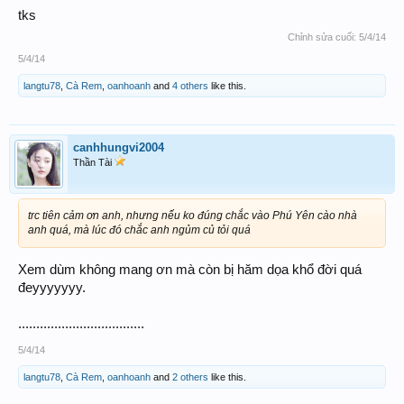
tks
Chỉnh sửa cuối:
5/4/14
5/4/14
langtu78
,
Cà Rem
,
oanhoanh
and
4 others
like this.
canhhungvi2004
Thần Tài
trc tiên cảm ơn anh, nhưng nếu ko đúng chắc vào Phú Yên cào nhà
anh quá, mà lúc đó chắc anh ngủm củ tỏi quá
Xem dùm không mang ơn mà còn bị hăm dọa khổ đời quá
đeyyyyyyy.
...................................
5/4/14
langtu78
,
Cà Rem
,
oanhoanh
and
2 others
like this.