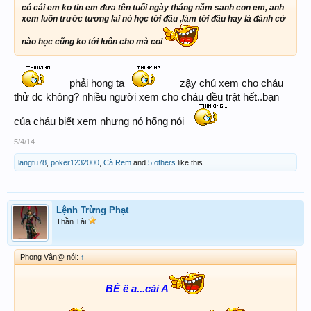
có cái em ko tin em đưa tên tuổi ngày tháng năm sanh con em, anh
xem luôn trước tương lai nó học tới đâu ,làm tới đâu hay là đánh cở
nào học cũng ko tới luôn cho mà coi
phải hong ta
zậy chú xem cho cháu
thử đc không? nhiều người xem cho cháu đều trật hết..bạn
của cháu biết xem nhưng nó hổng nói
5/4/14
langtu78
,
poker1232000
,
Cà Rem
and
5 others
like this.
Lệnh Trừng Phạt
Thần Tài
Phong Vân@ nói:
↑
BÉ ê a...cái A