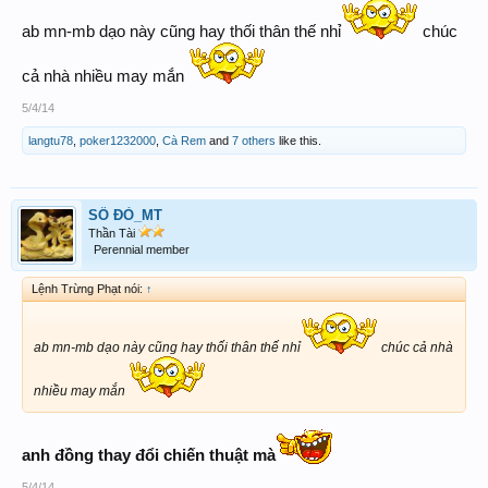
ab mn-mb dạo này cũng hay thối thân thế nhỉ
chúc
cả nhà nhiều may mắn
5/4/14
langtu78
,
poker1232000
,
Cà Rem
and
7 others
like this.
SỐ ĐỎ_MT
Thần Tài
Perennial member
Lệnh Trừng Phạt nói:
↑
ab mn-mb dạo này cũng hay thối thân thế nhỉ
chúc cả nhà
nhiều may mắn
anh đồng thay đổi chiến thuật mà
5/4/14