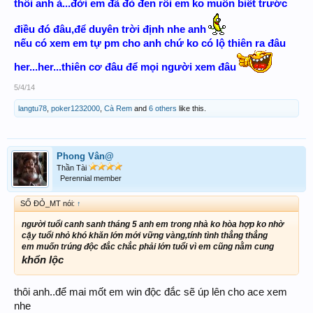
thôi anh à...đời em đã đỏ đen rồi em ko muốn biết trước
điều đó đâu,để duyên trời định nhe anh
nếu có xem em tự pm cho anh chứ ko có lộ thiên ra đâu
her...her...thiên cơ đâu để mọi người xem đâu
5/4/14
langtu78
,
poker1232000
,
Cà Rem
and
6 others
like this.
Phong Vân@
Thần Tài
Perennial member
SỐ ĐỎ_MT nói:
↑
người tuổi canh sanh tháng 5 anh em trong nhà ko hòa hợp ko nhờ
cậy tuổi nhỏ khó khăn lớn mới vững vàng,tính tình thẳng thắng
em muốn trúng độc đắc chắc phải lớn tuổi vì em cũng nằm cung
khổn lộc
thôi anh..để mai mốt em win độc đắc sẽ úp lên cho ace xem
nhe