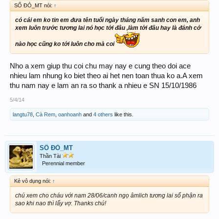
SỐ ĐỎ_MT nói:
↑
có cái em ko tin em đưa tên tuổi ngày tháng năm sanh con em, anh
xem luôn trước tương lai nó học tới đâu ,làm tới đâu hay là đánh cở
nào học cũng ko tới luôn cho mà coi
Nho a xem giup thu coi chu may nay e cung theo doi ace
nhieu lam nhung ko biet theo ai het nen toan thua ko a.A xem
thu nam nay e lam an ra so thank a nhieu e SN 15/10/1986
5/4/14
langtu78
,
Cà Rem
,
oanhoanh
and
4 others
like this.
SỐ ĐỎ_MT
Thần Tài
Perennial member
Kẻ vô dụng nói:
↑
chú xem cho cháu với nam 28/06/canh ngọ âmlich tương lai số phận ra
sao khi nao thì lấy vợ. Thanks chú!