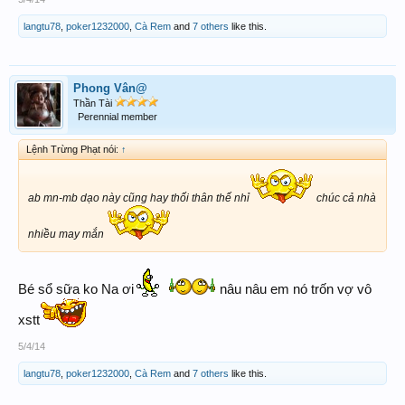
langtu78
,
poker1232000
,
Cà Rem
and
7 others
like this.
Phong Vân@
Thần Tài
Perennial member
Lệnh Trừng Phạt nói:
↑
ab mn-mb dạo này cũng hay thối thân thế nhỉ
chúc cả nhà
nhiều may mắn
Bé sổ sữa ko Na ơi
nâu nâu em nó trốn vợ vô
xstt
5/4/14
langtu78
,
poker1232000
,
Cà Rem
and
7 others
like this.