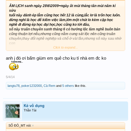
ÂM LỊCH sanh ngày 28\6\2009=ngày ất mùi tháng tân mùi năm kỉ
sửu
tuổi này đánh ép lắm cũng học hết 12 là cùng,lắc lơ là trốn học luôn.
đừng nghỉ là học để kiếm việc làm,lớn một chút lo kèm cặp học
nghề đi đừng ép học đại học,học cũng ko tới đâu,
số này truân chuyên sanh tháng 6 có hướng lộc làm nghề buôn bán
cũng thuận lợi nếu,nhưng cũng nằm cung sát lộc nên cũng truân
chuyên,thay đổi nghề nghiệp và chổ ở vài lần,nhưng số này sau nhờ
con
Click to expand...
ko tin mai mốt biết
anh j đó ơi bấm giùm em quẻ cho ku tí nhà em đc ko
5/4/14
langtu78
,
poker1232000
,
Cà Rem
and
5 others
like this.
Kẻ vô dụng
Thần Tài
SỐ ĐỎ_MT nói:
↑