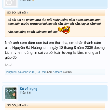
SỐ ĐỎ_MT nói:
↑
có cái em ko tin em đưa tên tuổi ngày tháng năm sanh con em, anh
xem luôn trước tương lai nó học tới đâu ,làm tới đâu hay là đánh cở
nào học cũng ko tới luôn cho mà coi
Nhờ anh xem dùm con trai em thử nha, em chân thành cảm
ơn , Nguyễn Bá Hoàng sinh ngày 18 tháng 8 năm 2009 dương
Lịch , vì em cũng tin cái vụ bói toán tương lai lắm, mong anh
giúp đỡ
5/4/14
langtu78
,
poker1232000
,
Cà Rem
and
7 others
like this.
Kẻ vô dụng
Thần Tài
SỐ ĐỎ_MT nói:
↑