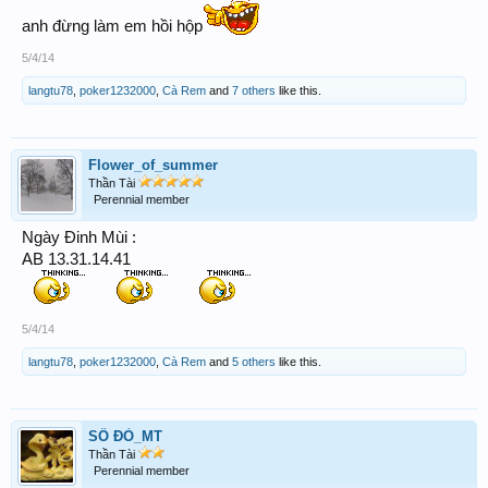
anh đừng làm em hồi hộp
5/4/14
langtu78
,
poker1232000
,
Cà Rem
and
7 others
like this.
Flower_of_summer
Thần Tài
Perennial member
Ngày Đinh Mùi :
AB 13.31.14.41
5/4/14
langtu78
,
poker1232000
,
Cà Rem
and
5 others
like this.
SỐ ĐỎ_MT
Thần Tài
Perennial member