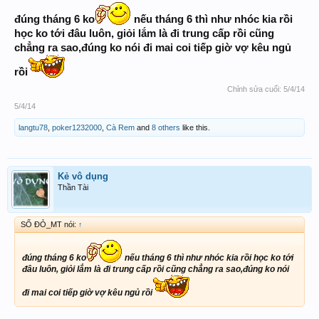
đúng tháng 6 ko
nếu tháng 6 thì như nhóc kia rồi
học ko tới đâu luôn, giỏi lắm là đi trung cấp rồi cũng
chẳng ra sao,đúng ko nói đi mai coi tiếp giờ vợ kêu ngủ
rồi
Chỉnh sửa cuối:
5/4/14
5/4/14
langtu78
,
poker1232000
,
Cà Rem
and
8 others
like this.
Kẻ vô dụng
Thần Tài
SỐ ĐỎ_MT nói:
↑
đúng tháng 6 ko
nếu tháng 6 thì như nhóc kia rồi học ko tới
đâu luôn, giỏi lắm là đi trung cấp rồi cũng chẳng ra sao,đúng ko nói
đi mai coi tiếp giờ vợ kêu ngủ rồi