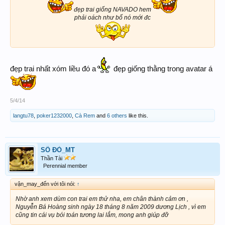
đẹp trai giống NAVADO hem
phải oách như bố nó mới đc
đẹp trai nhất xóm liều đó a
đẹp giống thằng trong avatar á
5/4/14
langtu78
,
poker1232000
,
Cà Rem
and
6 others
like this.
SỐ ĐỎ_MT
Thần Tài
Perennial member
vận_may_đến với tôi nói:
↑
Nhờ anh xem dùm con trai em thử nha, em chân thành cảm ơn ,
Nguyễn Bá Hoàng sinh ngày 18 tháng 8 năm 2009 dương Lịch , vì em
cũng tin cái vụ bói toán tương lai lắm, mong anh giúp đỡ