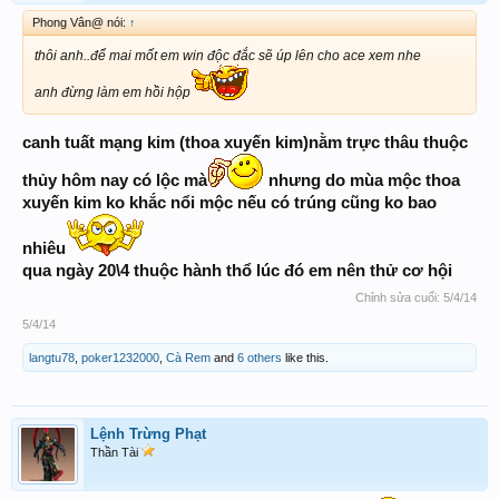
Phong Vân@ nói:
↑
thôi anh..để mai mốt em win độc đắc sẽ úp lên cho ace xem nhe
anh đừng làm em hồi hộp
canh tuất mạng kim (thoa xuyến kim)nằm trực thâu thuộc
thủy hôm nay có lộc mà
nhưng do mùa mộc thoa
xuyến kim ko khắc nổi mộc nếu có trúng cũng ko bao
nhiêu
qua ngày 20\4 thuộc hành thổ lúc đó em nên thử cơ hội
Chỉnh sửa cuối:
5/4/14
5/4/14
langtu78
,
poker1232000
,
Cà Rem
and
6 others
like this.
Lệnh Trừng Phạt
Thần Tài