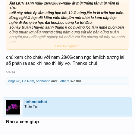
ÂM LỊCH sanh ngày 28\6\2009=ngày ất mùi tháng tân mùi năm kỉ
sửu
tuổi này đánh ép lắm cũng học hết 12 là cùng,lắc lơ là trốn học luôn.
đừng nghỉ là học để kiếm việc làm,lớn một chút lo kèm cặp học
nghề đi đừng ép học đại học,học cũng ko tới đâu,
số này truân chuyên sanh tháng 6 có hướng lộc làm nghề buôn bán
cũng thuận lợi nếu,nhưng cũng nằm cung sát lộc nên cũng truân
chuyên,thay đổi nghề nghiệp và chổ ở vài lần,nhưng số này sau nhờ
con
Click to expand...
ko tin mai mốt biết
chú xem cho cháu với nam 28/06/canh ngọ âmlich tương lai
số phận ra sao khi nao thì lấy vợ. Thanks chú!
5/4/14
langtu78
,
Cà Rem
,
oanhoanh
and
5 others
like this.
linhmoichoi
Thần Tài
Nho a xem giup