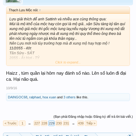
Thạch Lựu Mộc nói:
↑
Lựu giải thích để anh Sattinh và nhiều ace cùng thông qua:
Mùi là mộ khố của mộc hay còn gọi là mộ giả...vận Sửu tàng kỷ tân quí
xung mộ giả mộc thì gốc mộc lung lay,nếu ngày Vượng thì xung mộ tất
phát nhưng ngày nhược mà đi xung mộ thì quy thổ theo ông theo bà
lên nóc tủ ngắm con gà khỏa thân ngay...
Nên Lựu mới nói tùy trường hợp mà đi xung mộ hay hợp mộ !
11/2055 - 40t
Tân Sửu - SÁT
2055 - Ất Hợi - TỶ
Click to expand...
2056 - Bính Tý - THƯƠNG
2057 - Đinh Sửu - THỰC
2058 - Mậu Dần - C.TÀI
Haizz , túm quần lại hôm nay đánh số nào. Lên số luôn đi đại
2059 - Kỷ Mão - T.TÀI
ca. Hại não quá.
2060 - Canh Thìn - QUAN
2061 - Tân Tỵ - SÁT
10/9/16
2062 - Nhâm Ngọ - ẤN
2063 - Quý Mùi - KIÊU
DAINGOC68
,
ralphael
,
hoa xuan
and
3 others
like this.
2064 - Giáp Thân - KIẾP
(Bạn phải Đăng nhập hoặc Đăng ký để trả lời bài viết.)
< Trước
1
←
227
228
229
230
231
→
439
Tiếp >