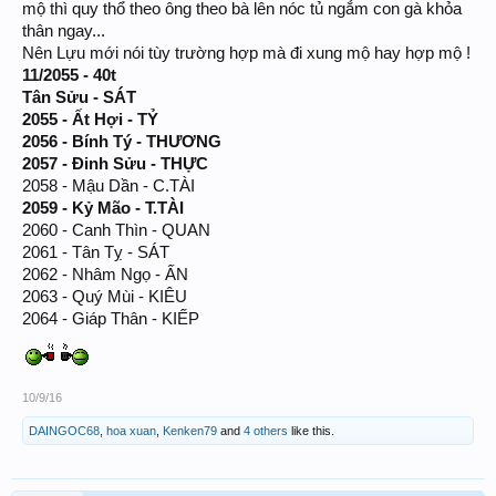
mộ thì quy thổ theo ông theo bà lên nóc tủ ngắm con gà khỏa
thân ngay...
Nên Lựu mới nói tùy trường hợp mà đi xung mộ hay hợp mộ !
11/2055 - 40t
Tân Sửu - SÁT
2055 - Ất Hợi - TỶ
2056 - Bính Tý - THƯƠNG
2057 - Đinh Sửu - THỰC
2058 - Mậu Dần - C.TÀI
2059 - Kỷ Mão - T.TÀI
2060 - Canh Thìn - QUAN
2061 - Tân Tỵ - SÁT
2062 - Nhâm Ngọ - ẤN
2063 - Quý Mùi - KIÊU
2064 - Giáp Thân - KIẾP
10/9/16
DAINGOC68
,
hoa xuan
,
Kenken79
and
4 others
like this.