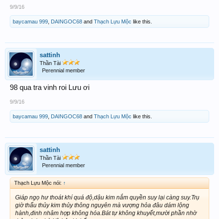
9/9/16
baycamau 999
,
DAINGOC68
and
Thạch Lựu Mộc
like this.
sattinh
Thần Tài
Perennial member
98 qua tra vinh roi Lưu ơi
9/9/16
baycamau 999
,
DAINGOC68
and
Thạch Lựu Mộc
like this.
sattinh
Thần Tài
Perennial member
Thạch Lựu Mộc nói:
↑
Giáp ngọ hư thoát khí quá độ,dậu kim nắm quyền suy lại càng suy.Trụ
giờ thấu thủy kim thủy thông nguyên mà vượng hỏa đâu dám lộng
hành,đinh nhâm hợp không hóa.Bát tự không khuyết,mười phần nhờ