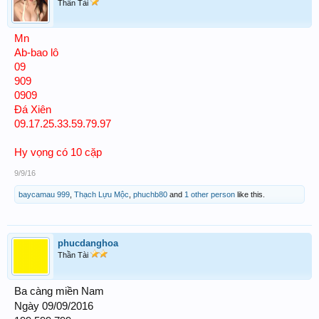
Thần Tài
Mn
Ab-bao lô
09
909
0909
Đá Xiên
09.17.25.33.59.79.97
Hy vọng có 10 cặp
9/9/16
baycamau 999
,
Thạch Lựu Mộc
,
phuchb80
and
1 other person
like this.
phucdanghoa
Thần Tài
Ba càng miền Nam
Ngày 09/09/2016