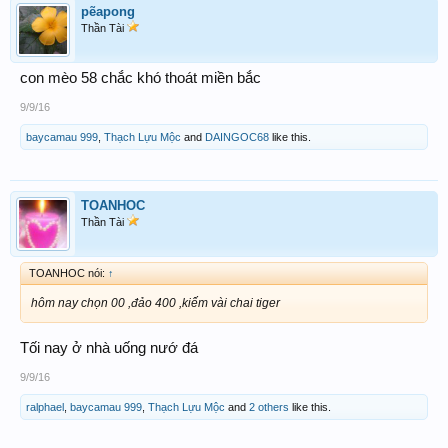
pẽapong
Thần Tài
con mèo 58 chắc khó thoát miền bắc
9/9/16
baycamau 999
,
Thạch Lựu Mộc
and
DAINGOC68
like this.
TOANHOC
Thần Tài
TOANHOC nói:
↑
hôm nay chọn 00 ,đảo 400 ,kiếm vài chai tiger
Tối nay ở nhà uống nướ đá
9/9/16
ralphael
,
baycamau 999
,
Thạch Lựu Mộc
and
2 others
like this.