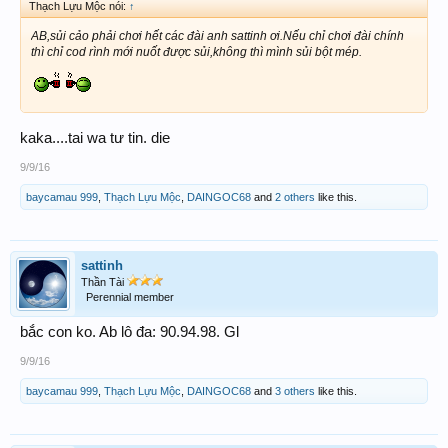
Thạch Lựu Mộc nói:
↑
AB,sủi cảo phải chơi hết các đài anh sattinh ơi.Nếu chỉ chơi đài chính
thì chỉ cod rình mới nuốt được sủi,không thì mình sủi bột mép.
kaka....tai wa tư tin. die
9/9/16
baycamau 999
,
Thạch Lựu Mộc
,
DAINGOC68
and
2 others
like this.
sattinh
Thần Tài
Perennial member
bắc con ko. Ab lô đa: 90.94.98. Gl
9/9/16
baycamau 999
,
Thạch Lựu Mộc
,
DAINGOC68
and
3 others
like this.