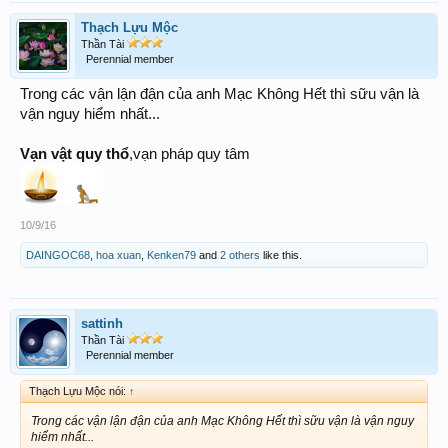
Thạch Lựu Mộc
Thần Tài
Perennial member
Trong các vận lận đận của anh Mạc Không Hết thì sữu vận là
vận nguy hiểm nhất...
Vạn vật quy thổ
,vạn pháp quy tâm
10/9/16
DAINGOC68
,
hoa xuan
,
Kenken79
and
2 others
like this.
sattinh
Thần Tài
Perennial member
Thạch Lựu Mộc nói:
↑
Trong các vận lận đận của anh Mạc Không Hết thì sữu vận là vận nguy
hiểm nhất...