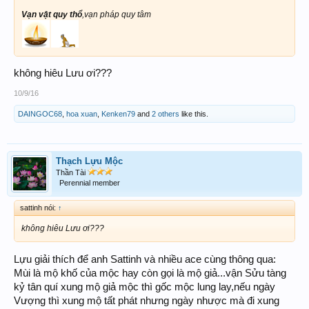
Vạn vật quy thổ
,vạn pháp quy tâm
không hiêu Lưu ơi???
10/9/16
DAINGOC68
,
hoa xuan
,
Kenken79
and
2 others
like this.
Thạch Lựu Mộc
Thần Tài
Perennial member
sattinh nói:
↑
không hiêu Lưu ơi???
Lựu giải thích để anh Sattinh và nhiều ace cùng thông qua:
Mùi là mộ khố của mộc hay còn gọi là mộ giả...vận Sửu tàng
kỷ tân quí xung mộ giả mộc thì gốc mộc lung lay,nếu ngày
Vượng thì xung mộ tất phát nhưng ngày nhược mà đi xung