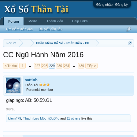
Đăng nhập | Đăng ký
Media
Thành viên
Help Links
Forum
Tìm kiếm diễn đàn
Bài viết gần đây
Forum
...
Phần Mềm Xổ Số - Phát Hiện - Phát Triển
CC Ngũ Hành Năm 2016
< Trước
1
←
227
228
229
230
231
→
439
Tiếp >
sattinh
Thần Tài
Perennial member
giap ngo: AB: 50.59.GL
9/9/16
lolem479
,
Thạch Lựu Mộc
,
ti3uB4o
and
11 others
like this.