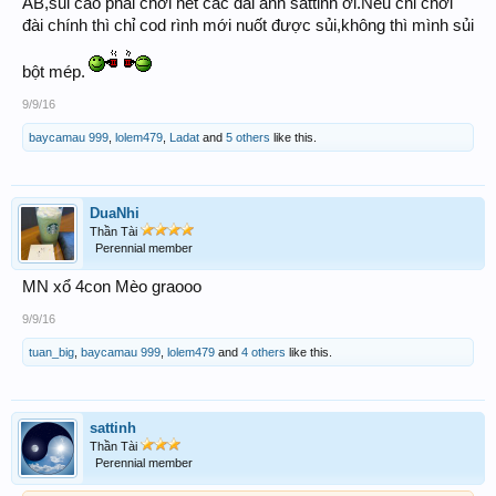
AB,sủi cảo phải chơi hết các đài anh sattinh ơi.Nếu chỉ chơi
đài chính thì chỉ cod rình mới nuốt được sủi,không thì mình sủi
bột mép.
9/9/16
baycamau 999
,
lolem479
,
Ladat
and
5 others
like this.
DuaNhi
Thần Tài
Perennial member
MN xổ 4con Mèo graooo
9/9/16
tuan_big
,
baycamau 999
,
lolem479
and
4 others
like this.
sattinh
Thần Tài
Perennial member