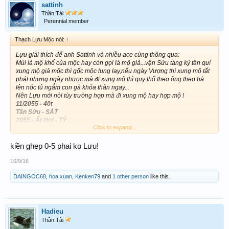
sattinh
Thần Tài
Perennial member
Thạch Lựu Mộc nói:
↑
Lựu giải thích để anh Sattinh và nhiều ace cùng thông qua:
Mùi là mộ khố của mộc hay còn gọi là mộ giả...vận Sửu tàng kỷ tân quí
xung mộ giả mộc thì gốc mộc lung lay,nếu ngày Vượng thì xung mộ tất
phát nhưng ngày nhược mà đi xung mộ thì quy thổ theo ông theo bà
lên nóc tủ ngắm con gà khỏa thân ngay...
Nên Lựu mới nói tùy trường hợp mà đi xung mộ hay hợp mộ !
11/2055 - 40t
Tân Sửu - SÁT
2055 - Ất Hợi - TỶ
Click to expand...
2056 - Bính Tý - THƯƠNG
2057 - Đinh Sửu - THỰC
2058 - Mậu Dần - C.TÀI
kiền ghep 0-5 phai ko Lưu!
2059 - Kỷ Mão - T.TÀI
2060 - Canh Thìn - QUAN
10/9/16
2061 - Tân Tỵ - SÁT
DAINGOC68
,
hoa xuan
,
Kenken79
and
1 other person
like this.
2062 - Nhâm Ngọ - ẤN
2063 - Quý Mùi - KIÊU
2064 - Giáp Thân - KIẾP
Hadieu
Thần Tài