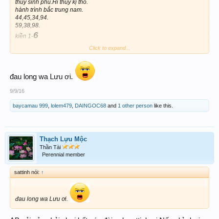
thủy sinh phù.Hỉ thủy kị thổ.
hành trình bắc trung nam.
44,45,34,94.
59,38,98.
6
kiền 1-
Click to expand...
đau long wa Lưu ơi.
9/9/16
baycamau 999
,
lolem479
,
DAINGOC68
and
1 other person
like this.
Thạch Lựu Mộc
Thần Tài
Perennial member
sattinh nói:
↑
đau long wa Lưu ơi.