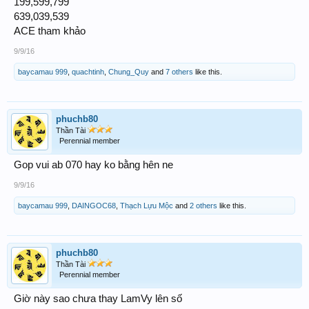
199,599,799
639,039,539
ACE tham khảo
9/9/16
baycamau 999
,
quachtinh
,
Chung_Quy
and
7 others
like this.
phuchb80
Thần Tài
Perennial member
Gop vui ab 070 hay ko bằng hên ne
9/9/16
baycamau 999
,
DAINGOC68
,
Thạch Lựu Mộc
and
2 others
like this.
phuchb80
Thần Tài
Perennial member
Giờ này sao chưa thay LamVy lên số