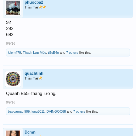
phuocba2
Thần Tài
92
292
692
9/9/16
lolem479
,
Thạch Lựu Mộc
,
ti3uB4o
and
7 others
like this.
quachtinh
Thần Tài
Quánh B55=tháng lương.
9/9/16
baycamau 999
,
long3011
,
DAINGOC68
and
7 others
like this.
Dcmn