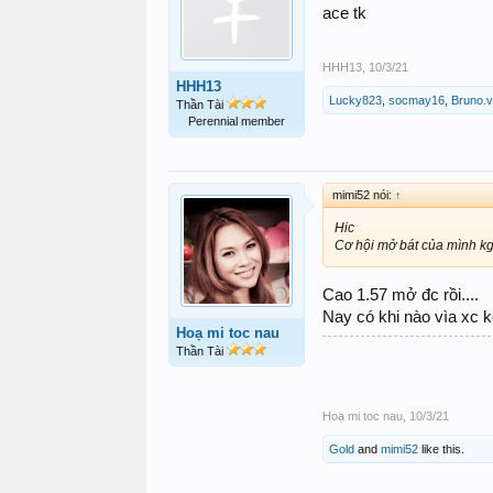
ace tk
HHH13
,
10/3/21
HHH13
Lucky823
,
socmay16
,
Bruno.
Thần Tài
Perennial member
mimi52 nói:
↑
Hic
Cơ hội mở bát của mình k
Cao 1.57 mở đc rồi....
Nay có khi nào vìa xc k
Hoạ mi toc nau
Thần Tài
Hoạ mi toc nau
,
10/3/21
Gold
and
mimi52
like this.