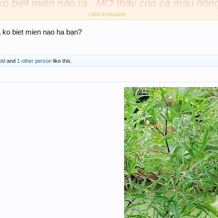
 ko biết miền nào ra...MƠ thấy con cá màu hồng
Click to expand...
t cá j ??
ko biet mien nao ha bạn?
ld
and
1 other person
like this.