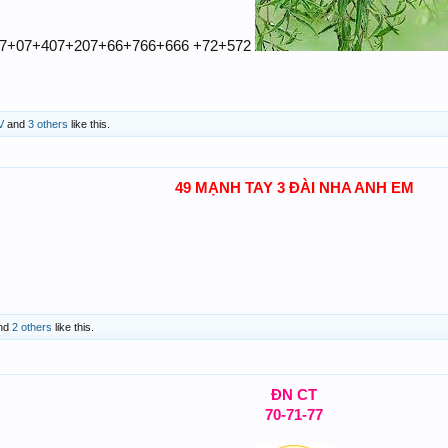
47+07+407+207+66+766+666 +72+572
V
and
3 others
like this.
49 MẠNH TAY 3 ĐÀI NHA ANH EM
nd
2 others
like this.
ĐN CT
70-71-77