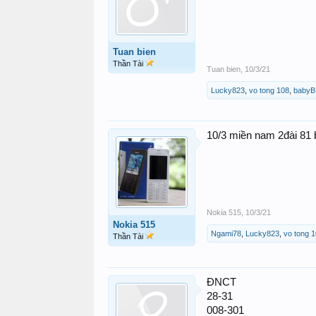
Tuan bien
Thần Tài
Tuan bien
,
10/3/21
Lucky823
,
vo tong 108
,
babyB
10/3 miền nam 2đài 81 
Nokia 515
,
10/3/21
Nokia 515
Ngami78
,
Lucky823
,
vo tong 
Thần Tài
ĐNCT
28-31
008-301