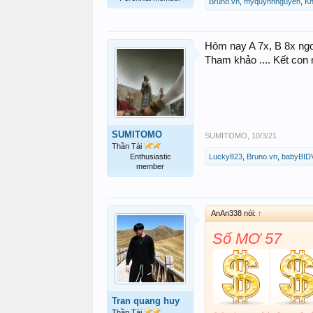
Bruno.vn
,
myquynhnguyen
,
Kh
Hôm nay A 7x, B 8x ngo
Tham khảo .... Kết con 
SUMITOMO
SUMITOMO
,
10/3/21
Thần Tài
Enthusiastic
Lucky823
,
Bruno.vn
,
babyBID
member
AnAn338 nói:
↑
Số MƠ 57
Tran quang huy
Thần Tài