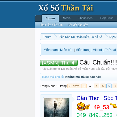
Media
Thành viên
Help Links
Forum
Tìm kiếm diễn đàn
Bài viết gần đây
Forum
Diễn Đàn Dự Đoán Kết Quả Xổ Số
Dự Đ
Miền nam
|
Miền bắc
|
Miền trung
|
Vietlott
|
Thứ hai
Cầu Chuẩn!!!!
{XSMN} Thứ 4:
Thảo luận trong '
Dự Đoán Xổ Số Miền Nam
' bắt đầu bởi
nguy
Trạng thái chủ đề:
Không mở trả lời sau này.
Trang 6 của 15 trang
< Trước
1
←
4
5
6
7
Cần Thơ_ Sóc 
..
49_53
049_849...253_