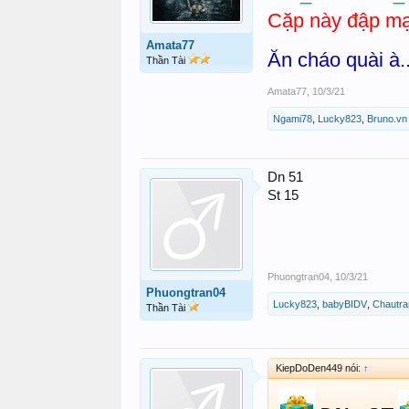
Cặp này đập mạ
Amata77
Ăn cháo quài à.
Thần Tài
Amata77
,
10/3/21
Ngami78
,
Lucky823
,
Bruno.vn
Dn 51
St 15
Phuongtran04
,
10/3/21
Phuongtran04
Lucky823
,
babyBIDV
,
Chautr
Thần Tài
KiepDoDen449 nói:
↑