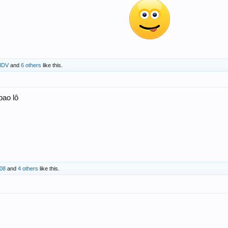
IDV
and
6 others
like this.
bao lô
108
and
4 others
like this.