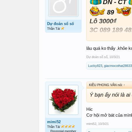
DN - CT
89
Lô 3000₫
Dự đoán sổ số
3C 089 189 48
Thần Tài
Còn nhiêu vốn
Ăn thì chơi tiế
lâu quá ko thấy .khỏe k
Thua thì ra r
Dự đoán sổ số
,
10/3/21
Chúc may mắ
Lucky823
,
giacmocothat2863
KIỀU PHONG VÂN nói:
↑
Ý bạn ấy nói là ai
Hic
Cơ hội mở bát của mìn
mimi52
mimi52
,
10/3/21
Thần Tài
Perennial member