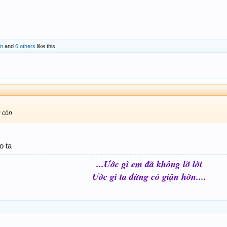
vn
and
6 others
like this.
g còn
o ta
...Ước gì em đã không lỡ lời
Ước gì ta đừng có giận hờn....