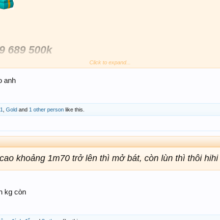
9 689 500k
 đánh hết.
Click to expand...
p.
o anh
út ngân hàng chung
n
31
,
Gold
and
1 other person
like this.
 cao khoảng 1m70 trở lên thì mở bát, còn lùn thì thôi hihi
h kg còn