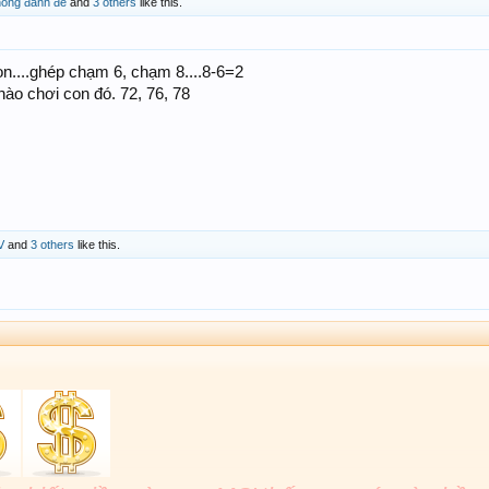
ông đánh để
and
3 others
like this.
n....ghép chạm 6, chạm 8....8-6=2
nào chơi con đó. 72, 76, 78
V
and
3 others
like this.