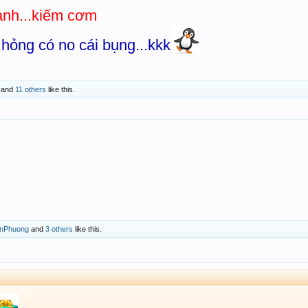
nh...kiếm cơm
.hỏng có no cái bụng...kkk
and
11 others
like this.
anPhuong
and
3 others
like this.