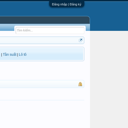
Đăng nhập | Đăng ký
i
|
Tần suất
|
Lô tô