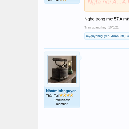
Ngta nói A...A
một cục...ko bí
Nghe trong mơ 57 A mà 
Tran quang huy
,
10/3/21
myquynhnguyen
,
AnAn338
,
Go
Nhatminhnguyen
Thần Tài
Enthusiastic
member