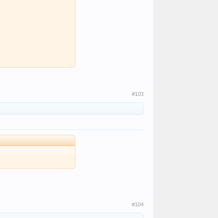
#103
#104