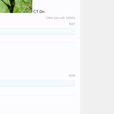
CT Dn
Chỉnh sửa cuối:
10/3/21
#107
#108