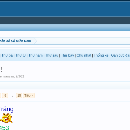
oán Xổ Số Miền Nam
|
Thứ ba
|
Thứ tư
|
Thứ năm
|
Thứ sáu
|
Thứ bảy
|
Chủ nhật
|
Thống kê
|
Gan cực đạ
!
envansan
,
9/3/21
.
8
→
15
Tiếp >
Trăng
453