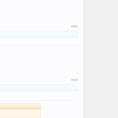
#101
#102