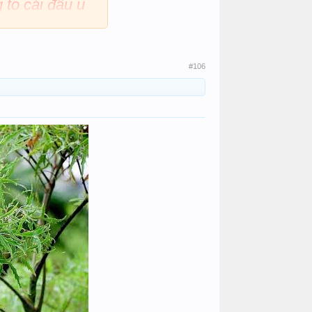
 to cái đầu u
#106