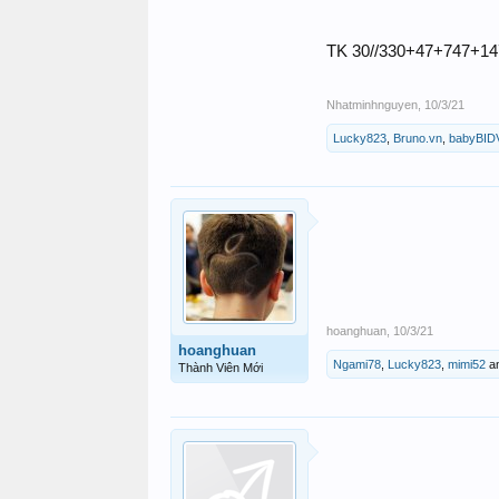
TK 30//330+47+747+1
Nhatminhnguyen
,
10/3/21
Lucky823
,
Bruno.vn
,
babyBID
hoanghuan
,
10/3/21
hoanghuan
Ngami78
,
Lucky823
,
mimi52
a
Thành Viên Mới