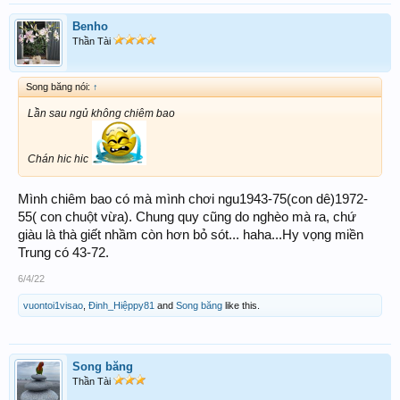
Benho
Thần Tài
Song băng nói:
↑
Lần sau ngủ không chiêm bao
Chán hic hic
Mình chiêm bao có mà mình chơi ngu1943-75(con dê)1972-
55( con chuột vừa). Chung quy cũng do nghèo mà ra, chứ
giàu là thà giết nhầm còn hơn bỏ sót... haha...Hy vọng miền
Trung có 43-72.
6/4/22
vuontoi1visao
,
Đinh_Hiệppy81
and
Song băng
like this.
Song băng
Thần Tài