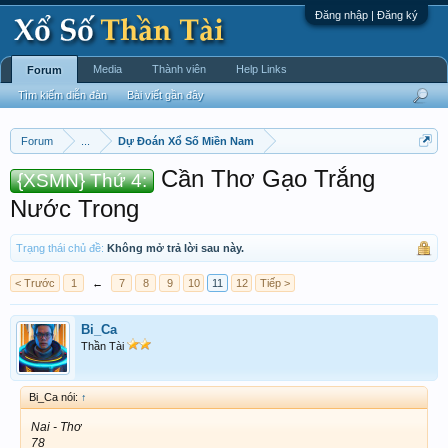
Đăng nhập | Đăng ký
Media
Thành viên
Help Links
Forum
Tìm kiếm diễn đàn
Bài viết gần đây
Forum
...
Dự Đoán Xổ Số Miền Nam
Cần Thơ Gạo Trắng
{XSMN} Thứ 4:
Nước Trong
Trạng thái chủ đề:
Không mở trả lời sau này.
< Trước
1
←
7
8
9
10
11
12
Tiếp >
Bi_Ca
Thần Tài
Bi_Ca nói:
↑
Nai - Thơ
78