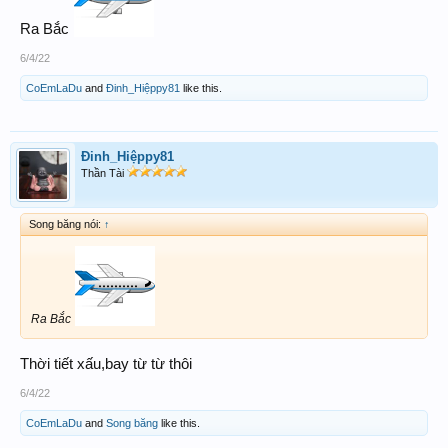
Ra Bắc
6/4/22
CoEmLaDu
and
Đinh_Hiệppy81
like this.
Đinh_Hiệppy81
Thần Tài
Song băng nói:
↑
Ra Bắc
Thời tiết xấu,bay từ từ thôi
6/4/22
CoEmLaDu
and
Song băng
like this.