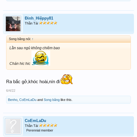
Đinh_Hiệppy81
Thần Tài
Song băng nói:
↑
Lần sau ngủ không chiêm bao
Chán hic hic
Ra bắc gở,khóc hoài,nín đi
6/4/22
Benho
,
CoEmLaDu
and
Song băng
like this.
CoEmLaDu
Thần Tài
Perennial member