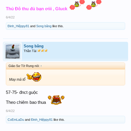
Thủ Đô thu đủ bạn ơiii , Gluck
6/4/22
Đinh_Hiệppy81
and
Song băng
like this.
Song băng
Thần Tài
Giáo Sư Tờ Rung nói:
↑
May mà tố
57-75- đnct guộc
Theo chiêm bao thua
6/4/22
CoEmLaDu
and
Đinh_Hiệppy81
like this.