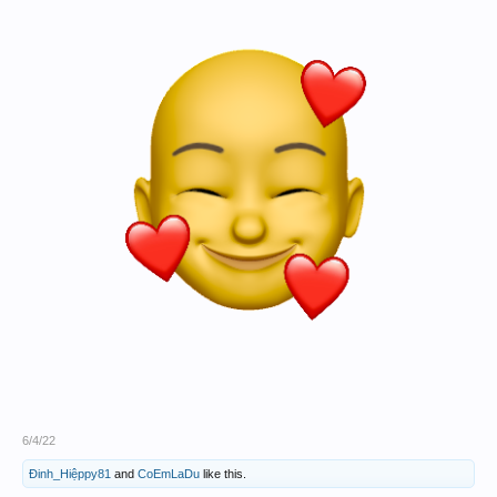
6/4/22
Đinh_Hiệppy81
and
CoEmLaDu
like this.