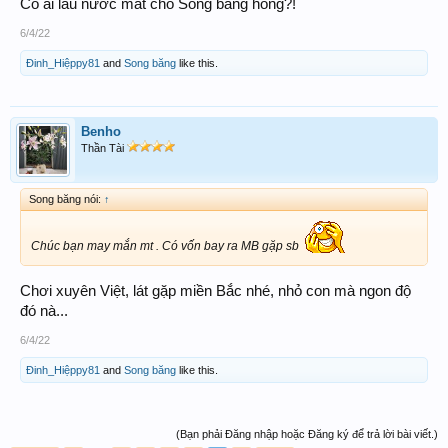
Có ai lau nước mắt cho Song bang hông?!
6/4/22
Đinh_Hiệppy81
and
Song băng
like this.
Benho
Thần Tài
Song băng nói:
↑
Chúc bạn may mắn mt . Có vốn bay ra MB gặp sb
Chơi xuyên Việt, lát gặp miền Bắc nhé, nhỏ con mà ngon độ
đó nà...
6/4/22
Đinh_Hiệppy81
and
Song băng
like this.
(Bạn phải Đăng nhập hoặc Đăng ký để trả lời bài viết.)