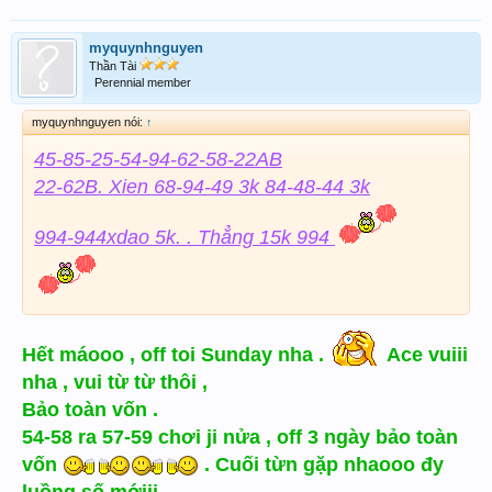
myquynhnguyen
Thần Tài
Perennial member
myquynhnguyen nói:
↑
45-85-25-54-94-62-58-22AB
22-62B. Xien 68-94-49 3k 84-48-44 3k
994-944xdao 5k. . Thẳng 15k 994
Hết máooo , off toi Sunday nha .
Ace vuiii
nha , vui từ từ thôi ,
Bảo toàn vốn .
54-58 ra 57-59 chơi ji nửa , off 3 ngày bảo toàn
vốn
. Cuối từn gặp nhaooo đy