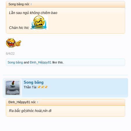
Song băng nói:
↑
Lần sau ngủ không chiêm bao
Chán hic hic
6/4/22
Song băng
and
Đinh_Hiệppy81
like this.
Song băng
Thần Tài
Đinh_Hiệppy81 nói:
↑
Ra bắc gở,khóc hoài,nín đi