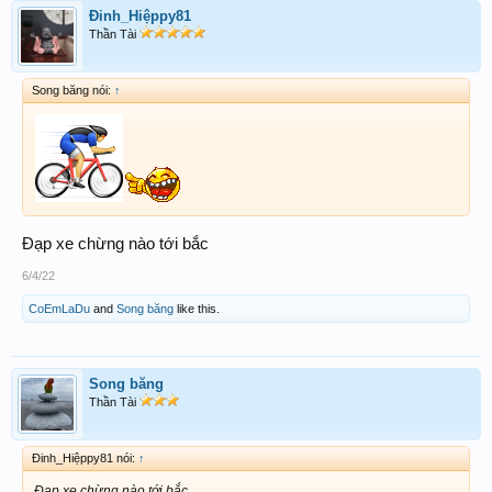
Đinh_Hiệppy81
Thần Tài
Song băng nói:
↑
Đạp xe chừng nào tới bắc
6/4/22
CoEmLaDu
and
Song băng
like this.
Song băng
Thần Tài
Đinh_Hiệppy81 nói:
↑
Đạp xe chừng nào tới bắc