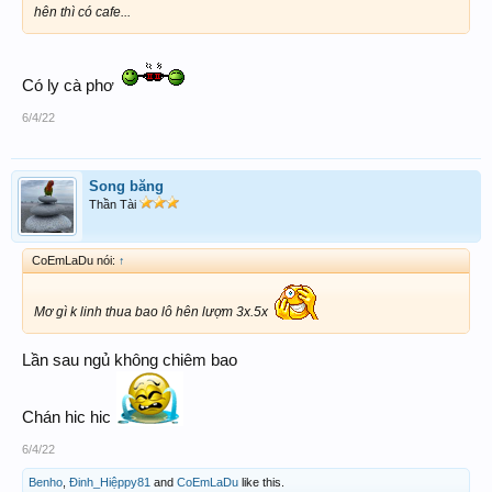
hên thì có cafe...
Có ly cà phơ
6/4/22
Song băng
Thần Tài
CoEmLaDu nói:
↑
Mơ gì k linh thua bao lô hên lượm 3x.5x
Lần sau ngủ không chiêm bao
Chán hic hic
6/4/22
Benho
,
Đinh_Hiệppy81
and
CoEmLaDu
like this.