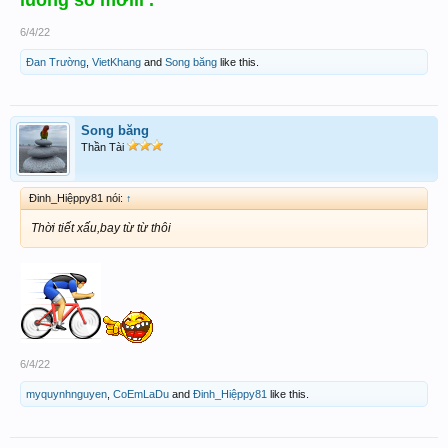
luồng số mớiii .
6/4/22
Đan Trường
,
VietKhang
and
Song băng
like this.
Song băng
Thần Tài
Đinh_Hiệppy81 nói:
↑
Thời tiết xấu,bay từ từ thôi
6/4/22
myquynhnguyen
,
CoEmLaDu
and
Đinh_Hiệppy81
like this.