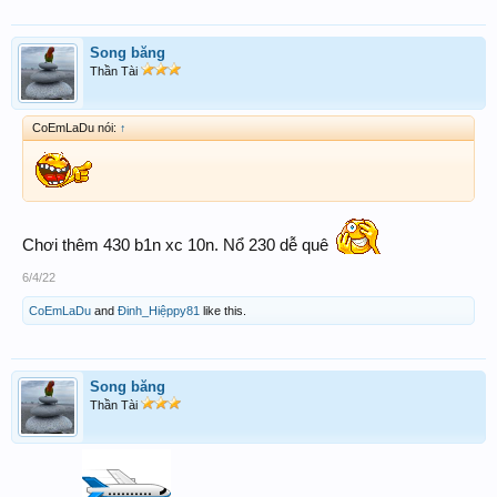
Song băng
Thần Tài
CoEmLaDu nói:
↑
Chơi thêm 430 b1n xc 10n. Nổ 230 dễ quê
6/4/22
CoEmLaDu
and
Đinh_Hiệppy81
like this.
Song băng
Thần Tài