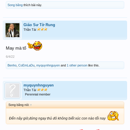
Song băng
thích bài này.
Giáo Sư Tờ Rung
Thần Tài
May mà tố
6/4/22
Benho
,
CoEmLaDu
,
myquynhnguyen
and
1 other person
like this.
myquynhnguyen
Thần Tài
Perennial member
Song băng nói:
↑
Đến nãy giờ,đứng ngay thủ đô không biết xúc con nào tối nay