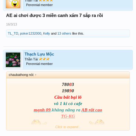
Thần Tài
Perennial member
AE ai chơi được 3 miền canh xám 7 sắp ra rồi
16/3/13
TL_TD
,
poker1232000
,
Kelly
and
13 others
like this.
Thạch Lựu Mộc
Thần Tài
Perennial member
chaubathong nói:
↑
780
0
3
198
9
0
Cầu bất bại lô
vô 1 ki có cafe
mạnh 09
.khẳng năng ra
AB rất cao
TG-KG
H
ình nh
ư
A
TG th
ì fai
Click to expand...
th
ư
ờng
AB TG
hay gi
ử
l[SIZE=4]ại 1 số