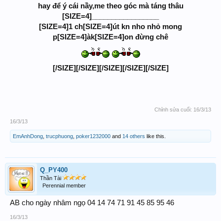
hay để
ý c
ái nầy,me theo g
óc m
à t
áng thâu
[SIZE=4]_________________
[SIZE=4]1 ch[SIZE=4]út kn nho nhỏ mong
p[SIZE=4]àk[SIZE=4]on đừng chê
[/SIZE][/SIZE][/SIZE][/SIZE][/SIZE]
Chỉnh sửa cuối:
16/3/13
16/3/13
EmAnhDong
,
trucphuong
,
poker1232000
and
14 others
like this.
Q_PY400
Thần Tài
Perennial member
AB cho ngày nhâm ngọ 04 14 74 71 91 45 85 95 46
16/3/13