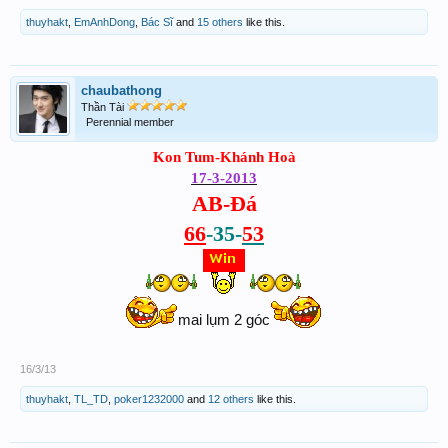
thuyhakt
,
EmAnhDong
,
Bác Sĩ
and
15 others
like this.
chaubathong
Thần Tài
Perennial member
Kon Tum-Khánh Hoà
17-3-2013
AB-Đá
66
-35-
53
mai lụm 2 góc
16/3/13
thuyhakt
,
TL_TD
,
poker1232000
and
12 others
like this.