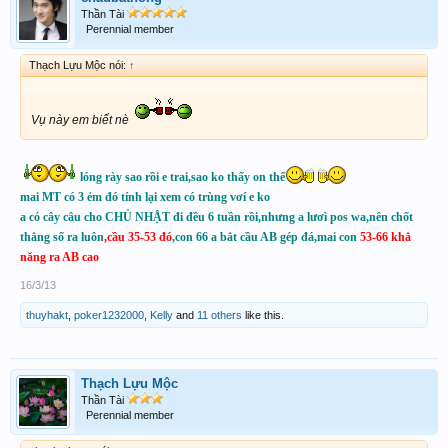
[SIZE=4]4[COLOR=Red]6[/COLOR]
Thần Tài
[SIZE=4][COLOR
arkOrange]10-2-2013[/COLOR]
Perennial member
[SIZE=4][SIZE=4]A.[/SIZE]TG
[SIZE=4][SIZE=4][SIZE=4]0[COLOR
Thạch Lựu Mộc nói:
↑
arkOrchid]3[/COLOR][/SIZE][/SIZE]
[SIZE=4]B.8[COLOR=Red]6[/COLOR]
Vụ này em biết nè
[SIZE=4][COLOR
arkOrange]17-2-2013[/COLOR]
[SIZE=4]A TG
[SIZE=4][COLOR=Purple]3[/COLOR]2
lóng rày sao rồi e trai,sao ko thấy on thế
[SIZE=4][COLOR
arkOrange]24-2-2013[/COLOR]
mai MT có 3 ẻm đó tính lại xem có trùng vơí e ko
[SIZE=4]A.TG
a có cây câu cho CHỦ NHẬT đi đều 6 tuần rồi,nhưng a lươì pos wa,nên chốt
[SIZE=4][COLOR=Green]4[/COLOR]
thẳng số ra luôn
,cầu 35-53 đó
,con 66 a bắt cầu AB gép đá,mai con
53-66 khẳ
[COLOR=Red]6[/COLOR]
năng ra AB cao
[SIZE=4][COLOR
arkOrange]3-[/COLOR][SIZE=4]
16/3/13
[COLOR
arkOrange]3-2013[/COLOR]
[SIZE=4]A TG
thuyhakt
,
poker1232000
,
Kelly
and
11 others
like this.
[SIZE=4][COLOR=Green]4[/COLOR][COLOR
arkOrchid]0[/COLOR]
[SIZE=4]B
Thạch Lựu Mộc
[SIZE=4]5[COLOR=Green]4[/COLOR]
Thần Tài
Perennial member
[SIZE=4][COLOR
arkOrange]10-3-2013[/COLOR]
[SIZE=4][SIZE=4]A[/SIZE] TG