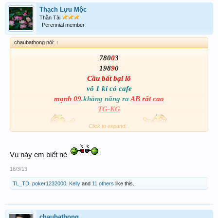
Thạch Lựu Mộc
Thần Tài
Perennial member
chaubathong nói:
↑
780
0
3
198
9
0
Cầu bất bại lô
vô 1 ki có cafe
mạnh 09
.khẳng năng ra
AB rất cao
TG-KG
H
ình nh
ư
A
TG th
ì fai
Click to expand...
th
ư
ờng
AB TG
hay gi
ử
l[SIZE=4]ại 1 số
[SIZE=4]_________________________
Vụ này em biết nè
1 vd nho nh
ỏ
[/SIZE][/SIZE]
16/3/13
[COLOR
arkOrange]27-1-2013[/COLOR]
TL_TD
,
poker1232000
,
Kelly
and
11 others
like this.
[SIZE=4][SIZE=4]A TG 8[COLOR=Red]6[/COLOR]
[SIZE=4][COLOR
arkOrange]3-2-2013[/COLOR]
[SIZE=4][SIZE=4]A TG
chaubathong