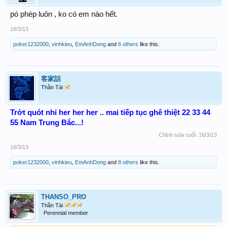
pó phép luôn , ko có em nào hết.
16/3/13
poker1232000
,
vinhkieu
,
EmAnhDong
and
6 others
like this.
客家話
Thần Tài
Trớt quót nhỉ her her her .. mai tiếp tục ghê thiệt 22 33 44
55 Nam Trung Bắc...!
Chỉnh sửa cuối:
16/3/13
16/3/13
poker1232000
,
vinhkieu
,
EmAnhDong
and
8 others
like this.
THANSO_PRO
Thần Tài
Perennial member