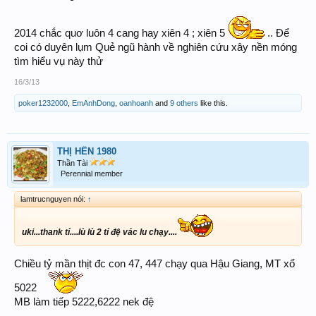
2014 chắc quơ luôn 4 cang hay xiên 4 ; xiên 5
.. Để
coi có duyên lụm Quẻ ngũ hành về nghiên cứu xây nền móng
tìm hiểu vụ này thử
16/3/13
poker1232000
,
EmAnhDong
,
oanhoanh
and
9 others
like this.
THỊ HẾN 1980
Thần Tài
Perennial member
lamtrucnguyen nói:
↑
uki...thank tỉ....lù lù 2 tỉ đệ vác lu chạy....
Chiều tỷ mần thịt đc con 47, 447 chạy qua Hậu Giang, MT xổ
5022
MB làm tiếp 5222,6222 nek đệ