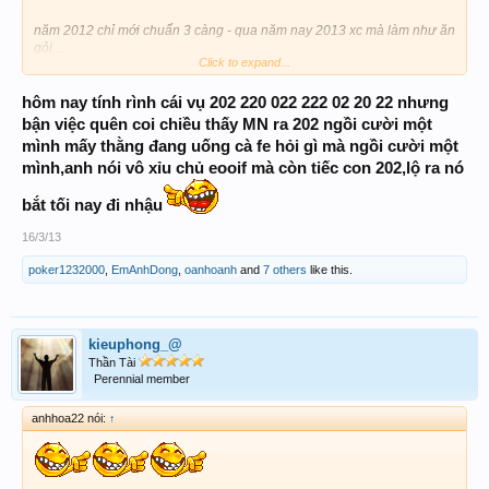
năm 2012 chỉ mới chuẩn 3 càng - qua năm nay 2013 xc mà làm như ăn
gỏi ...
Click to expand...
hôm nay tính rình cái vụ 202 220 022 222 02 20 22 nhưng
2014 chắc quơ luôn 4 cang hay xiên 4 ; xiên 5
.. Để coi có
duyên lụm Quẻ ngũ hành về nghiên cứu xây nền móng tìm hiểu vụ này
bận việc quên coi chiều thấy MN ra 202 ngồi cười một
thử
mình mấy thằng đang uống cà fe hỏi gì mà ngồi cười một
mình,anh nói vô xỉu chủ eooif mà còn tiếc con 202,lộ ra nó
bắt tối nay đi nhậu
16/3/13
poker1232000
,
EmAnhDong
,
oanhoanh
and
7 others
like this.
kieuphong_@
Thần Tài
Perennial member
anhhoa22 nói:
↑