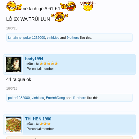
mơ sao ko ra mn vậy ta,chắc về mb
né kinh gê A 61-64
LÔ 6X WA TRÙI LUN
trùng kèo ko te
16/3/13
iumainhe
,
poker1232000
,
vinhkieu
and
9 others
like this.
bady1994
Thần Tài
Perennial member
44 ra qua ok
16/3/13
poker1232000
,
vinhkieu
,
EmAnhDong
and
11 others
like this.
THỊ HẾN 1980
Thần Tài
Perennial member