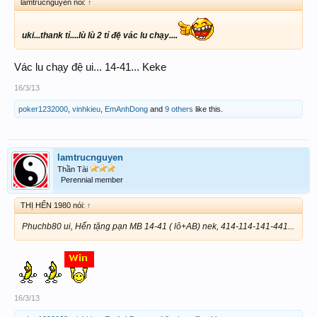
lamtrucnguyen nói:
↑
uki...thank tỉ....lù lù 2 tỉ đệ vác lu chạy....
Vác lu chạy đệ ui... 14-41... Keke
16/3/13
poker1232000
,
vinhkieu
,
EmAnhDong
and
9 others
like this.
lamtrucnguyen
Thần Tài
Perennial member
THỊ HẾN 1980 nói:
↑
Phuchb80 ui, Hến tặng pạn MB 14-41 ( lô+AB) nek, 414-114-141-441...
16/3/13