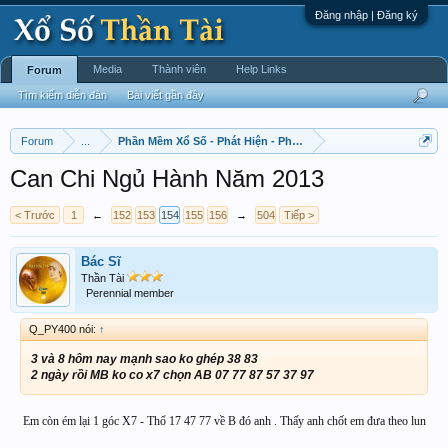
Đăng nhập | Đăng ký
Media
Thành viên
Help Links
Forum
Tìm kiếm diễn đàn
Bài viết gần đây
Forum
...
Phần Mềm Xổ Số - Phát Hiện - Phát Triển
Can Chi Ngủ Hành Năm 2013
< Trước
1
←
152
153
154
155
156
→
504
Tiếp >
Bác Sĩ
Thần Tài
Perennial member
Q_PY400 nói:
↑
3 và 8 hôm nay mạnh sao ko ghép 38 83
2 ngày rồi MB ko co x7 chọn AB 07 77 87 57 37 97
Em còn ém lại 1 góc X7 - Thổ 17 47 77 về B đó anh . Thấy anh chốt em đưa theo lun