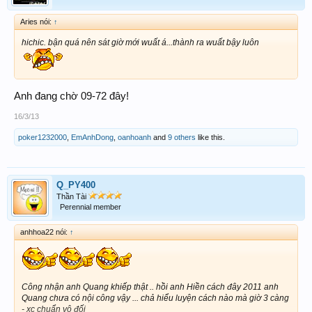
Aries nói:
↑
hichic. bận quá nên sát giờ mới wuất á...thành ra wuất bậy luôn
Anh đang chờ 09-72 đây!
16/3/13
poker1232000
,
EmAnhDong
,
oanhoanh
and
9 others
like this.
Q_PY400
Thần Tài
Perennial member
anhhoa22 nói:
↑
Công nhận anh Quang khiếp thật .. hồi anh Hiền cách đây 2011 anh
Quang chưa có nội công vậy ... chả hiểu luyện cách nào mà giờ 3 càng
- xc chuẩn vô đối