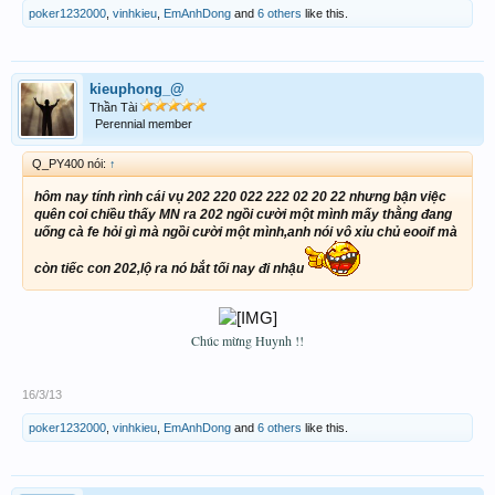
poker1232000
,
vinhkieu
,
EmAnhDong
and
6 others
like this.
kieuphong_@
Thần Tài
Perennial member
Q_PY400 nói:
↑
hôm nay tính rình cái vụ 202 220 022 222 02 20 22 nhưng bận việc
quên coi chiều thấy MN ra 202 ngồi cười một mình mấy thằng đang
uống cà fe hỏi gì mà ngồi cười một mình,anh nói vô xỉu chủ eooif mà
còn tiếc con 202,lộ ra nó bắt tối nay đi nhậu
Chúc mừng Huynh !!
16/3/13
poker1232000
,
vinhkieu
,
EmAnhDong
and
6 others
like this.