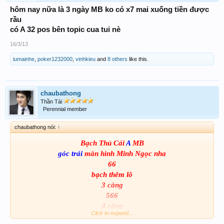
hôm nay nữa là 3 ngày MB ko có x7 mai xuống tiền được
rầu
có A 32 pos bên topic cua tui nè
16/3/13
iumainhe
,
poker1232000
,
vinhkieu
and
8 others
like this.
chaubathong
Thần Tài
Perennial member
chaubathong nói:
↑
Bạch Thủ Cái
A
MB
góc trái
màn hình Minh Ngọc nha
66
bạch thêm lô
3 càng
566
4 càng
Click to expand...
9566