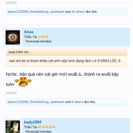
16/3/13
poker1232000
,
EmAnhDong
,
oanhoanh
and
10 others
like this.
Aries
Thần Tài
Perennial member
bady1994 nói:
↑
sao em ko nt tham khảo với anh vậy! anh đang làm c.tr ở VINH LỘC A
hichic. bận quá nên sát giờ mới wuất á...thành ra wuất bậy
luôn
16/3/13
poker1232000
,
EmAnhDong
,
oanhoanh
and
8 others
like this.
bady1994
Thần Tài
Perennial member