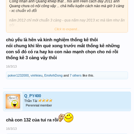
Công nhận anh Quang khiếp thật .. hồi anh Hiền cách đây 2011 anh
Quang chưa có nội công vậy ... chả hiểu luyện cách nào mà giờ 3 càng
- xc chuẩn vô đối
năm 2012 chỉ mới chuẩn 3 càng - qua năm nay 2013 xc mà làm như ăn
gỏi ...
Click to expand...
chủ yếu là hên và kinh nghiệm thống kê thôi
2014 chắc quơ luôn 4 cang hay xiên 4 ; xiên 5
.. Để coi có
duyên lụm Quẻ ngũ hành về nghiên cứu xây nền móng tìm hiểu vụ này
nói chung khi lên quẻ xong trước mắt thống kê những
thử
con số đó có ra hay ko con nào mạnh chọn cho nó rồi
thống kê 3 càng vậy thôi
16/3/13
poker1232000
,
vinhkieu
,
EmAnhDong
and
7 others
like this.
Q_PY400
Thần Tài
Perennial member
chà con 132 của tui ra rồi
16/3/13