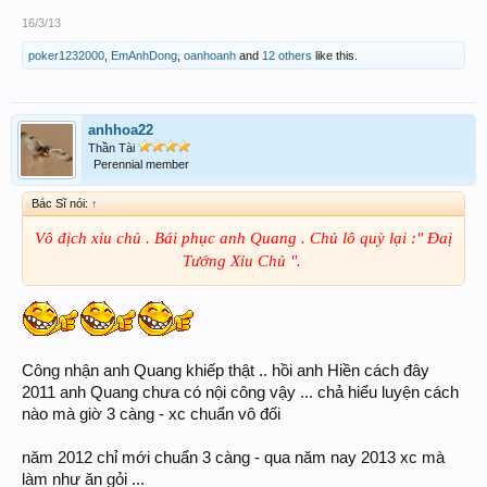
16/3/13
poker1232000
,
EmAnhDong
,
oanhoanh
and
12 others
like this.
anhhoa22
Thần Tài
Perennial member
Bác Sĩ nói:
↑
Vô địch xỉu chủ . Bái phục anh Quang . Chủ lô quỳ lại :" Đaị
Tướng Xỉu Chủ ".
Công nhận anh Quang khiếp thật .. hồi anh Hiền cách đây
2011 anh Quang chưa có nội công vậy ... chả hiểu luyện cách
nào mà giờ 3 càng - xc chuẩn vô đối
năm 2012 chỉ mới chuẩn 3 càng - qua năm nay 2013 xc mà
làm như ăn gỏi ...