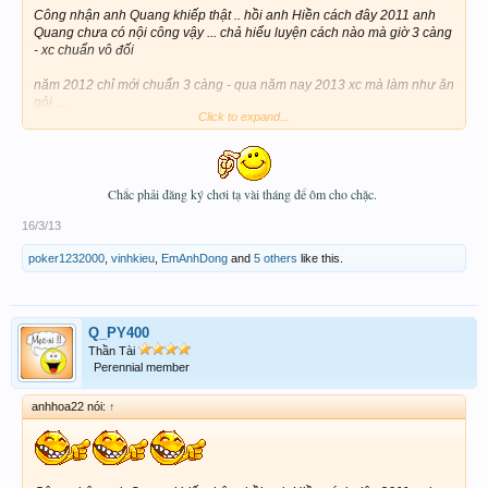
Công nhận anh Quang khiếp thật .. hồi anh Hiền cách đây 2011 anh
Quang chưa có nội công vậy ... chả hiểu luyện cách nào mà giờ 3 càng
- xc chuẩn vô đối
năm 2012 chỉ mới chuẩn 3 càng - qua năm nay 2013 xc mà làm như ăn
gỏi ...
Click to expand...
2014 chắc quơ luôn 4 cang hay xiên 4 ; xiên 5
.. Để coi có
duyên lụm Quẻ ngũ hành về nghiên cứu xây nền móng tìm hiểu vụ này
thử
Chắc phải đăng ký chơi tạ vài tháng để ôm cho chặc.
16/3/13
poker1232000
,
vinhkieu
,
EmAnhDong
and
5 others
like this.
Q_PY400
Thần Tài
Perennial member
anhhoa22 nói:
↑