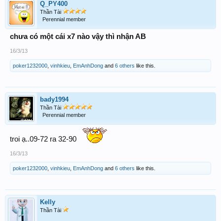
Q_PY400
Thần Tài
Perennial member
chưa có một cái x7 nào vậy thì nhận AB
16/3/13
poker1232000
,
vinhkieu
,
EmAnhDong
and
6 others
like this.
bady1994
Thần Tài
Perennial member
troi ạ..09-72 ra 32-90
16/3/13
poker1232000
,
vinhkieu
,
EmAnhDong
and
6 others
like this.
Kelly
Thần Tài