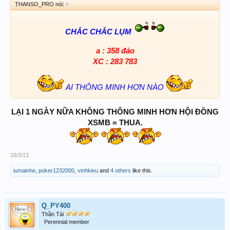
THANSO_PRO nói:
↑
CHẮC CHẮC LỤM
a : 358 đảo
XC : 283 783
AI THÔNG MINH HƠN NÀO
LẠI 1 NGÀY NỮA KHÔNG THÔNG MINH HƠN HỘI ĐỒNG
XSMB = THUA.
16/3/13
iumainhe
,
poker1232000
,
vinhkieu
and
4 others
like this.
Q_PY400
Thần Tài
Perennial member