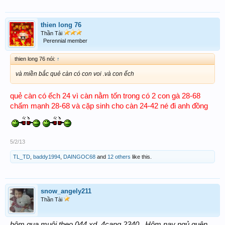
thien long 76
Thần Tài
Perennial member
thien long 76 nói:
↑
và miền bắc quẻ càn có con voi .và con ếch
quẻ càn có ếch 24 vì càn nằm tốn trong có 2 con gà 28-68
chấm mạnh 28-68 và cặp sinh cho càn 24-42 né đi anh đồng
5/2/13
TL_TD
,
baddy1994
,
DAINGOC68
and
12 others
like this.
snow_angely211
Thần Tài
hôm qua muội theo 044 xd, 4cang 2340 . Hôm nay ngủ quên