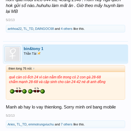
hok gửi số nào..huhuhu làm mất ăn . Giờ theo mấy huynh làm
lại MB
5/2/13
anhhoa22
,
TL_TD
,
DAINGOC68
and
4 others
like this.
bin&tony 1
Thần Tài
thien long 76 nói:
↑
quẻ càn có ếch 24 vì càn nằm tốn trong có 2 con gà 28-68
chấm mạnh 28-68 và cặp sinh cho càn 24-42 né đi anh đồng
Manh ab hay lo vay thienlong. Sorry minh onl bang mobile
5/2/13
Aries
,
TL_TD
,
emmotrungxiuchu
and
7 others
like this.