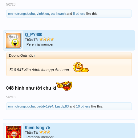
5/2/13
emmotrungxiuchu
,
vinhkieu
,
oanhoanh
and
8 others
like this.
Q_PY400
Thần Tài
Perennial member
Dương Quá nói:
↑
510 947 đão đánh theo pp An Loan....
048 hình như tới chu kì
5/2/13
emmotrungxiuchu
,
baddy1994
,
Lazdy.83
and
10 others
like this.
thien long 76
Thần Tài
Perennial member