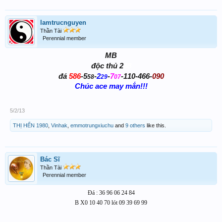
lamtrucnguyen
Thần Tài
Perennial member
MB
38
độc thủ 2
86
10
66
90
đá
5
-5
-
2
-
7
-1
-4
-
0
58
29
07
Chúc ace may mắn!!!​
5/2/13
THỊ HẾN 1980
,
Vinhak
,
emmotrungxiuchu
and
9 others
like this.
Bác Sĩ
Thần Tài
Perennial member
Đá : 36 96 06 24 84
B X0 10 40 70 lót 09 39 69 99