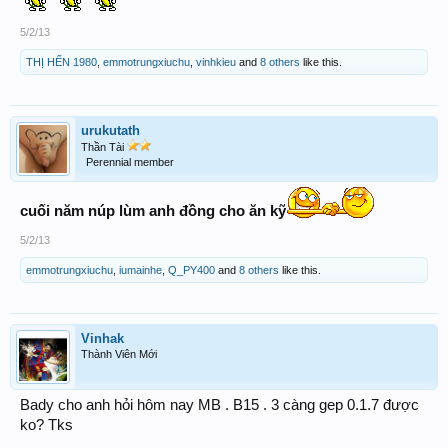
5/2/13
THỊ HẾN 1980
,
emmotrungxiuchu
,
vinhkieu
and
8 others
like this.
urukutath
Thần Tài
Perennial member
cuối năm núp lùm anh đồng cho ăn kỹ
5/2/13
emmotrungxiuchu
,
iumainhe
,
Q_PY400
and
8 others
like this.
Vinhak
Thành Viên Mới
Bady cho anh hỏi hôm nay MB . B15 . 3 càng gep 0.1.7 được
ko? Tks