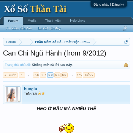
Đăng nhập | Đăng ký
Media
Thành viên
Help Links
Forum
Tìm kiếm diễn đàn
Bài viết gần đây
Forum
...
Phần Mềm Xổ Số - Phát Hiện - Phát Triển
Can Chi Ngũ Hành (from 9/2012)
Trạng thái chủ đề:
Không mở trả lời sau này.
< Trước
1
←
656
657
658
659
660
→
775
Tiếp >
hunglu
Thần Tài
HEO Ở ĐÂU MÀ NHIỀU THẾ