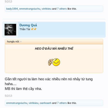
5/2/13
bady1994
,
emmotrungxiuchu
,
vinhkieu
and
7 others
like this.
Dương Quá
Thần Tài
hunglu nói:
↑
HEO Ở ĐÂU MÀ NHIỀU THẾ
Gần tết người ta làm heo xác nhiều nên nó nhảy tứ tung
haha....
MB thì làm thịt cầy nha.
5/2/13
emmotrungxiuchu
,
vinhkieu
,
oanhoanh
and
7 others
like this.