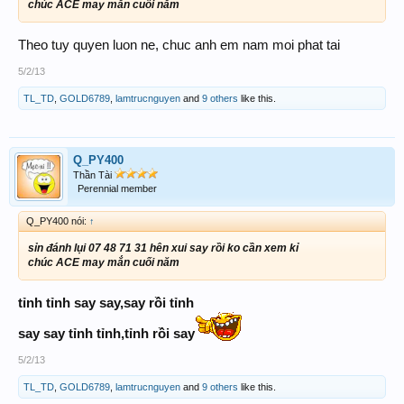
chúc ACE may mắn cuối năm
Theo tuy quyen luon ne, chuc anh em nam moi phat tai
5/2/13
TL_TD
,
GOLD6789
,
lamtrucnguyen
and
9 others
like this.
Q_PY400
Thần Tài
Perennial member
Q_PY400 nói:
↑
sỉn đánh lụi 07 48 71 31 hên xui say rồi ko cần xem kỉ
chúc ACE may mắn cuối năm
tỉnh tỉnh say say,say rồi tỉnh
say say tỉnh tỉnh,tỉnh rồi say
5/2/13
TL_TD
,
GOLD6789
,
lamtrucnguyen
and
9 others
like this.