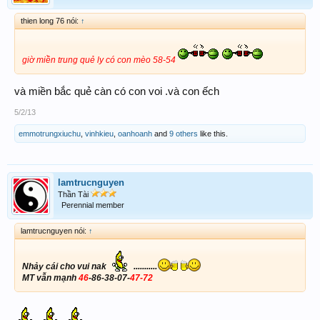
thien long 76 nói:
↑
giờ miền trung quẻ ly có con mèo 58-54
và miền bắc quẻ càn có con voi .và con ếch
5/2/13
emmotrungxiuchu
,
vinhkieu
,
oanhoanh
and
9 others
like this.
lamtrucnguyen
Thần Tài
Perennial member
lamtrucnguyen nói:
↑
Nhảy cái cho vui nak
...........
MT vẫn mạnh
46
-86-38-07-
47-72