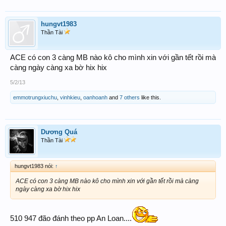
hungvt1983
Thần Tài
ACE có con 3 càng MB nào kô cho mình xin với gần tết rồi mà
càng ngày càng xa bờ hix hix
5/2/13
emmotrungxiuchu
,
vinhkieu
,
oanhoanh
and
7 others
like this.
Dương Quá
Thần Tài
hungvt1983 nói:
↑
ACE có con 3 càng MB nào kô cho mình xin với gần tết rồi mà càng
ngày càng xa bờ hix hix
510 947 đão đánh theo pp An Loan....