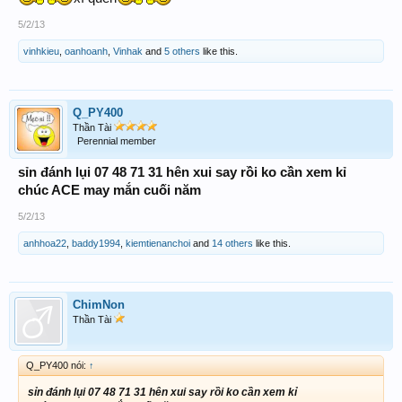
5/2/13
vinhkieu
,
oanhoanh
,
Vinhak
and
5 others
like this.
Q_PY400
Thần Tài
Perennial member
sỉn đánh lụi 07 48 71 31 hên xui say rồi ko cần xem kỉ
chúc ACE may mắn cuối năm
5/2/13
anhhoa22
,
baddy1994
,
kiemtienanchoi
and
14 others
like this.
ChimNon
Thần Tài
Q_PY400 nói:
↑
sỉn đánh lụi 07 48 71 31 hên xui say rồi ko cần xem kỉ