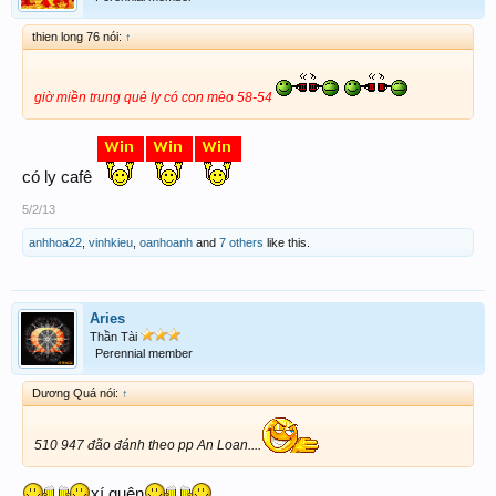
thien long 76 nói:
↑
giờ miền trung quẻ ly có con mèo 58-54
có ly cafê
5/2/13
anhhoa22
,
vinhkieu
,
oanhoanh
and
7 others
like this.
Aries
Thần Tài
Perennial member
Dương Quá nói:
↑
510 947 đão đánh theo pp An Loan....
xí quên