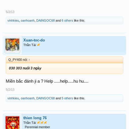
5/2/13
vinhkieu
,
oanhoanh
,
DAINGOC68
and
6 others
like this.
Xuan-toc-do
Thần Tài
Q_PY400 nói:
↑
030 303 nuôi 3 ngày
Miền bắc đánh ji a ? Help .....help.....hu hu....
5/2/13
vinhkieu
,
oanhoanh
,
DAINGOC68
and
5 others
like this.
thien long 76
Thần Tài
Perennial member