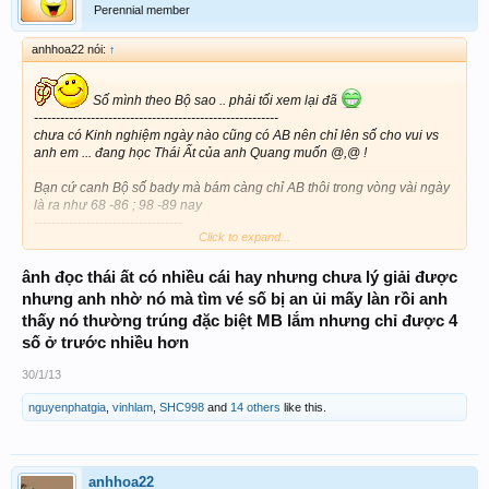
Perennial member
anhhoa22 nói:
↑
Số mình theo Bộ sao .. phải tối xem lại đã
--------------------------------------------------------
chưa có Kinh nghiệm ngày nào cũng có AB nên chỉ lên số cho vui vs
anh em ... đang học Thái Ất của anh Quang muốn @,@ !
Bạn cứ canh Bộ số bady mà bám càng chỉ AB thôi trong vòng vài ngày
là ra như 68 -86 ; 98 -89 nay
----------------------------------
Click to expand...
Bộ Tứ xung - tam hạp của bady cũng có chu kì - như dàn xỉu chủ Tam
Hoa kép của anh Quang ...
ânh đọc thái ất có nhiều cái hay nhưng chưa lý giải được
Chơi cái này phải chờ thời ... chứ ít khi nào ngày nào cũng có số để Win
nhưng anh nhờ nó mà tìm vé số bị an ủi mấy làn rồi anh
thấy nó thường trúng đặc biệt MB lắm nhưng chỉ được 4
bạn qua bám càng poker vậy ... dàn số qua mình post của poker Win
số ở trước nhiều hơn
04 - đá vô chục cặp nữa đó ...
30/1/13
nguyenphatgia
,
vinhlam
,
SHC998
and
14 others
like this.
anhhoa22