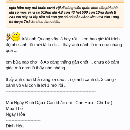
nghỉ hôm nay mà buồn cười vội đi công việc quên đem tiền,tới chổ
ghi số móc ví ra có 510ng ghi AB con 43 hết 500 còn 10ng đánh B
243 khi nảy ra lấy tiền số con ghi nó nói tiền đánh lớn 9tr4 còn 10ng
thì được 7tr8 ko thua bao nhiêu
trời anh Quang vậy là hay rồi ... em bao giờ tới trình
độ như anh rồi mới tà tà dc ... thấy anh oánh lô mà nhẹ nhàng
quá ...
em bữa nào chơi lô Ab căng thẳng gần chết ... chưa có cảm
giác mà chơi lô thấy nhẹ nhàng
----------------------------------------------------------
thấy anh chơi khả năng lời cao ... nội anh canh dc 3 càng -
oánh vô vài con là lời 1 mớ rồi ...
--------------------------------------------------------------
Mai Ngày Đinh Dậu ( Can khắc chi - Can Hưu - Chi Tử )
Mùa Thổ
Ngày Hỏa
------------------------
Đinh Hỏa