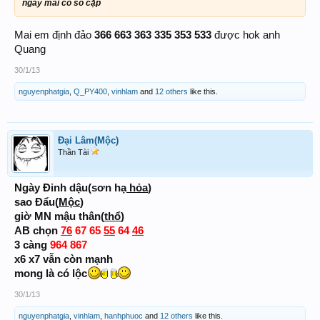
ngày mai có số cặp
Mai em định đảo
366 663 363 335 353 533
được hok anh
Quang
30/1/13
nguyenphatgia
,
Q_PY400
,
vinhlam
and
12 others
like this.
Đại Lâm(Mộc)
Thần Tài
Ngày Đinh dậu(sơn hạ
hỏa
)
sao Đẩu(
Mộc
)
giờ MN mậu thân(
thổ
)
AB chọn
76
67 65
55
64
46
3 càng
964 867
x6 x7 vẫn còn mạnh
mong là có lộc
30/1/13
nguyenphatgia
,
vinhlam
,
hanhphuoc
and
12 others
like this.