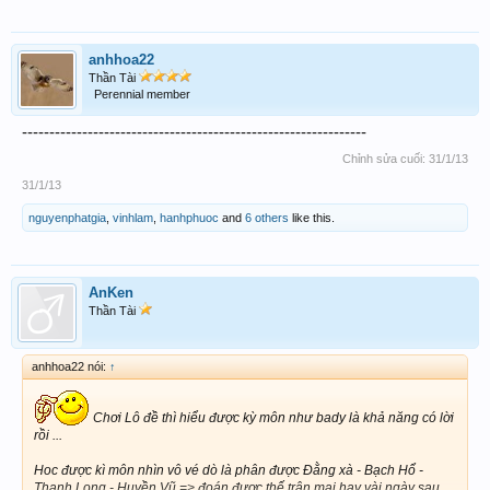
anhhoa22
Thần Tài
Perennial member
---------------------------------------------------------------
Chỉnh sửa cuối:
31/1/13
31/1/13
nguyenphatgia
,
vinhlam
,
hanhphuoc
and
6 others
like this.
AnKen
Thần Tài
anhhoa22 nói:
↑
Chơi Lô đề thì hiểu được kỳ môn như bady là khả năng có lời
rồi ...
Hoc được kì môn nhìn vô vé dò là phân được Đằng xà - Bạch Hổ -
Thanh Long - Huyền Vũ => đoán được thế trận mai hay vài ngày sau