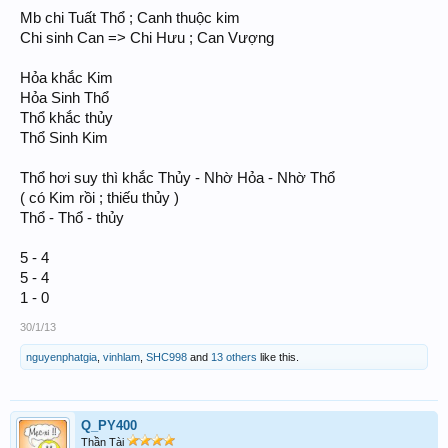
Mb chi Tuất Thổ ; Canh thuộc kim
Chi sinh Can => Chi Hưu ; Can Vượng
Hỏa khắc Kim
Hỏa Sinh Thổ
Thổ khắc thủy
Thổ Sinh Kim
Thổ hơi suy thì khắc Thủy - Nhờ Hỏa - Nhờ Thổ
( có Kim rồi ; thiếu thủy )
Thổ - Thổ - thủy
5 - 4
5 - 4
1 - 0
30/1/13
nguyenphatgia
,
vinhlam
,
SHC998
and
13 others
like this.
Q_PY400
Thần Tài