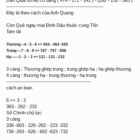
Dàn Quái số Ab có dang ( 474 - 171 - 141 ) - (282 - 252 - 585 )
-------------------------------------------------------------
So sánh thế cho vui haha
--------------------------------------------------------------
Đây là theo cách của Anh Quang
Kỳ Môn thì AB tứ xung - Tam hạp của bady đủ chứng minh rồi .. 2 năm
Còn Quẻ ngày mai Đinh Dậu thuộc cung Tốn
nay điều điều 2 con trong 48h phải ra ...
Thế thì cứ chiến mà
nạp vào óc chả cần nghi ngờ cho mất time
Tam tài
Th
ư
ợng
--4 - 5 - 6
=> 454 - 464 -565
Trung
----7 - 8 - 9 => 787 - 797 - 898
H
ạ
-
----
-
1 - 2 – 3 => 121 - 131 - 232
3 càng : Thượng ghép trung ; trung ghép hạ ; hạ ghép thượng
4 càng : thượng hạ - trung thượng - hạ trung
------------------------------------------------------
cách an loan
6 >< 3 - 2
363 - 262 - 232
Số Chính chủ lực
3 càng
336 -663 - 226 -262 - 223 -332
736 -263 - 626 - 662 -623 -732