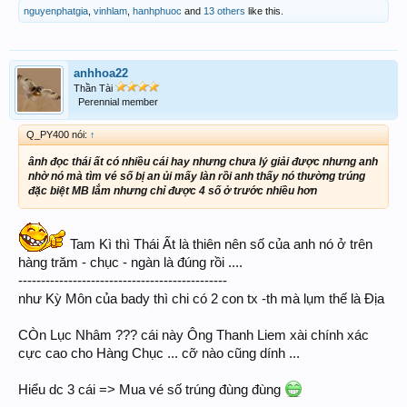
nguyenphatgia
,
vinhlam
,
hanhphuoc
and
13 others
like this.
anhhoa22
Thần Tài
Perennial member
Q_PY400 nói:
↑
ânh đọc thái ất có nhiều cái hay nhưng chưa lý giải được nhưng anh
nhờ nó mà tìm vé số bị an ủi mấy làn rồi anh thấy nó thường trúng
đặc biệt MB lắm nhưng chỉ được 4 số ở trước nhiều hơn
Tam Kì thì Thái Ất là thiên nên số của anh nó ở trên
hàng trăm - chục - ngàn là đúng rồi ....
----------------------------------------------
như Kỳ Môn của bady thì chi có 2 con tx -th mà lụm thế là Địa
CÒn Lục Nhâm ??? cái này Ông Thanh Liem xài chính xác
cực cao cho Hàng Chục ... cỡ nào cũng dính ...
Hiểu dc 3 cái => Mua vé số trúng đùng đùng