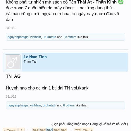
Không phải tự nhiên mà sách có Tên
Thái Ất - Thần Kinh
đọc xong 7 cuốn hiểu dc mấy dòng ... mai ứng dụng thử ...
cái nào cũng cưỡi ngựa xem hoa cả ngày nay chưa đâu vô
đâu
31/1/13
nguyenphatgia
,
vinhlam
,
urukutath
and
10 others
like this.
Le Nam Tinh
Thần Tài
TN_AG
Huynh nao cho de xin 1 btl dai TN voi.tkank
31/1/13
nguyenphatgia
,
vinhlam
,
urukutath
and
6 others
like this.
(Bạn phải Đăng nhập hoặc Đăng ký để trả lời bài viết.)
< Trước
1
←
592
593
594
595
596
→
775
Tiếp >