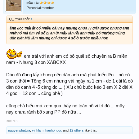
Thần Tài
Perennial member
Q_PY400 nói:
↑
ânh đọc thái ất có nhiều cái hay nhưng chưa lý giải được nhưng anh
nhờ nó mà tìm vé số bị an ủi mấy làn rồi anh thấy nó thường trúng
đặc biệt MB lắm nhưng chỉ được 4 số ở trước nhiều hơn
em trái với anh em có bộ quái số chuyên ra B miền
nam - Nhưng 3 con XABCXX
Dàn đó đang lấy khung nền dàn anh mà phát triển lên .. nó có
3 con thôi = Tổng 6 em nhưng vài ngày ra 1 em - dc 1 cái là có
dàn đó canh 4 -5 càng dc ... ( Xỉu chủ buộc kéo 3 em X 2 đài X
4 góc = 12 con .. cũng phê )
cũng chả hiểu mà xem qua thấy nó toàn nổ vị trí đó ... mấy
nay chưa rảnh bổ xung PP đó nữa ...
30/1/13
nguyenphatgia
,
vinhlam
,
hanhphuoc
and
12 others
like this.