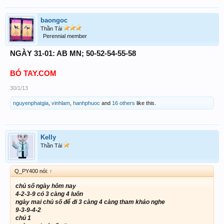
baongoc
Thần Tài
Perennial member
NGÀY 31-01: AB MN; 50-52-54-55-58
BÓ TAY.COM
30/1/13
nguyenphatgia
,
vinhlam
,
hanhphuoc
and
16 others
like this.
Kelly
Thần Tài
Q_PY400 nói:
↑
chủ số ngày hôm nay
4-2-3-9 có 3 càng 4 luôn
ngày mai chủ số để đi 3 càng 4 càng tham khảo nghe
9-3-9-4-2
chủ 1