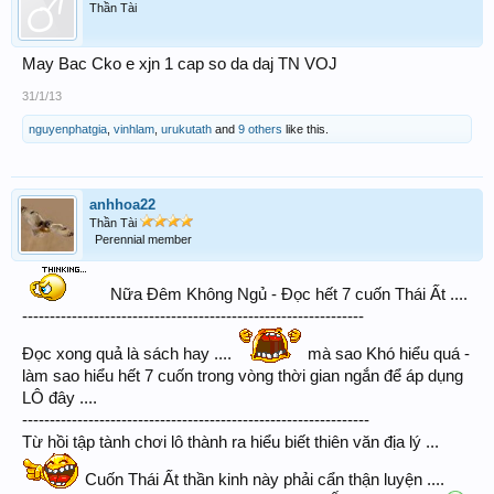
Thần Tài
May Bac Cko e xjn 1 cap so da daj TN VOJ
31/1/13
nguyenphatgia
,
vinhlam
,
urukutath
and
9 others
like this.
anhhoa22
Thần Tài
Perennial member
Nữa Đêm Không Ngủ - Đọc hết 7 cuốn Thái Ất ....
--------------------------------------------------------------
Đọc xong quả là sách hay ....
mà sao Khó hiểu quá -
làm sao hiểu hết 7 cuốn trong vòng thời gian ngắn để áp dụng
LÔ đây ....
---------------------------------------------------------------
Từ hồi tập tành chơi lô thành ra hiểu biết thiên văn địa lý ...
Cuốn Thái Ất thần kinh này phải cẩn thận luyện ....