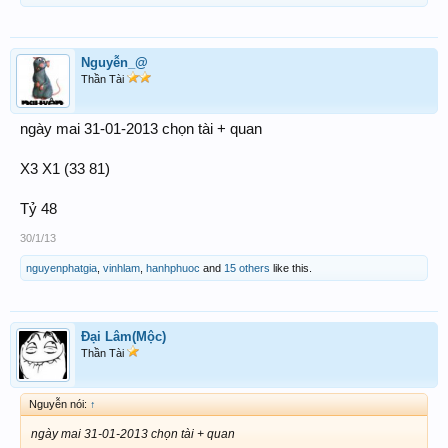
Nguyễn_@
Thần Tài
ngày mai 31-01-2013 chọn tài + quan
X3 X1 (33 81)
Tỷ 48
30/1/13
nguyenphatgia
,
vinhlam
,
hanhphuoc
and
15 others
like this.
Đại Lâm(Mộc)
Thần Tài
Nguyễn nói:
↑
ngày mai 31-01-2013 chọn tài + quan