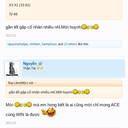
X3 X1 (33 81)
Tỷ 48
gần tết gặp cố nhân nhiều nhỉ.Mời huynh
30/1/13
nguyenphatgia
,
vinhlam
,
hanhphuoc
and
13 others
like this.
Nguyễn_@
Thần Tài
Đại Lâm(Mộc) nói:
↑
gần tết gặp cố nhân nhiều nhỉ.Mời huynh
Mời
mà em hong biết là ai cũng mời chỉ mong ACE
cùng WIN là được
30/1/13