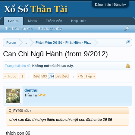
Đăng nhập | Đăng ký
Media
Thành viên
Help Links
Forum
Tìm kiếm diễn đàn
Bài viết gần đây
Forum
...
Phần Mềm Xổ Số - Phát Hiện - Phát Triển
Can Chi Ngũ Hành (from 9/2012)
Trạng thái chủ đề:
Không mở trả lời sau này.
< Trước
1
←
592
593
594
595
596
→
775
Tiếp >
denthui
Thần Tài
Q_PY400 nói:
↑
chơi sao đẩu thì chọn thiên miếu chỉ một con đinh mão 26 86
thích con 86