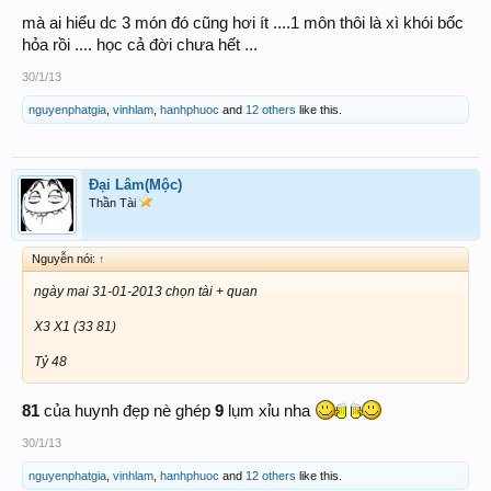
mà ai hiểu dc 3 món đó cũng hơi ít ....1 môn thôi là xì khói bốc
hỏa rồi .... học cả đời chưa hết ...
30/1/13
nguyenphatgia
,
vinhlam
,
hanhphuoc
and
12 others
like this.
Đại Lâm(Mộc)
Thần Tài
Nguyễn nói:
↑
ngày mai 31-01-2013 chọn tài + quan
X3 X1 (33 81)
Tỷ 48
81
của huynh đẹp nè ghép
9
lụm xỉu nha
30/1/13
nguyenphatgia
,
vinhlam
,
hanhphuoc
and
12 others
like this.