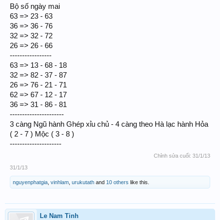
Bộ số ngày mai
63 => 23 - 63
36 => 36 - 76
32 => 32 - 72
26 => 26 - 66
-----------------
63 => 13 - 68 - 18
32 => 82 - 37 - 87
26 => 76 - 21 - 71
62 => 67 - 12 - 17
36 => 31 - 86 - 81
----------------------
3 càng Ngũ hành Ghép xỉu chủ - 4 càng theo Hà lạc hành Hỏa
( 2 - 7 ) Mộc ( 3 - 8 )
---------------------
Chỉnh sửa cuối:
31/1/13
31/1/13
nguyenphatgia
,
vinhlam
,
urukutath
and
10 others
like this.
Le Nam Tinh