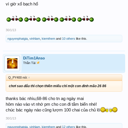
vì giờ xổ bạch hổ
30/1/13
nguyenphatgia
,
vinhlam
,
kiemthem
and
10 others
like this.
DiTim1Anso
Thần Tài
Q_PY400 nói:
↑
chơi sao đẩu thì chọn thiên miếu chỉ một con đinh mão 26 86
thanks bác nhìu,68-86 cho tn ag ngày mai
hôm nào vào vt nhớ pm cho con đi tắm biển nhé!
chúc bác ngày nào cũng lượm 100 chai của chủ lô
30/1/13
nguyenphatgia
,
vinhlam
,
kiemthem
and
12 others
like this.