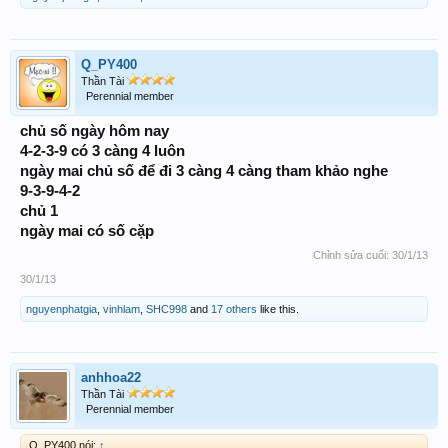
Q_PY400
Thần Tài
Perennial member
chủ số ngày hôm nay
4-2-3-9 có 3 càng 4 luôn
ngày mai chủ số để đi 3 càng 4 càng tham khảo nghe
9-3-9-4-2
chủ 1
ngày mai có số cặp
Chỉnh sửa cuối:
30/1/13
30/1/13
nguyenphatgia
,
vinhlam
,
SHC998
and
17 others
like this.
anhhoa22
Thần Tài
Perennial member
Q_PY400 nói:
↑