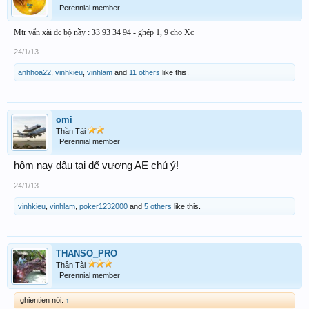
Perennial member
Mtr vẩn xài dc bộ nầy : 33 93 34 94 - ghép 1, 9 cho Xc
24/1/13
anhhoa22
,
vinhkieu
,
vinhlam
and
11 others
like this.
omi
Thần Tài
Perennial member
hôm nay dậu tại dế vượng AE chú ý!
24/1/13
vinhkieu
,
vinhlam
,
poker1232000
and
5 others
like this.
THANSO_PRO
Thần Tài
Perennial member
ghientien nói:
↑