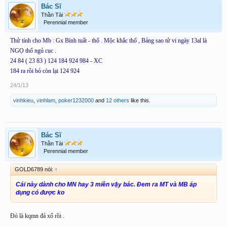
Bác Sĩ
Thần Tài
Perennial member
Thử tính cho Mb : Gx Bính tuất - thổ . Mộc khắc thổ , Bảng sao tử vi ngày 13al là
NGỌ thổ ngủ cục .
24 84 ( 23 83 ) 124 184 924 984 - XC
184 ra r
ồi b
ỏ c
òn l
ại 124 924
24/1/13
vinhkieu
,
vinhlam
,
poker1232000
and
12 others
like this.
Bác Sĩ
Thần Tài
Perennial member
GOLD6789 nói:
↑
Cái này dành cho MN hay 3 miền vậy bác. Đem ra MT và MB áp
dụng có được ko
Đó là kqmn đả xổ rồi .