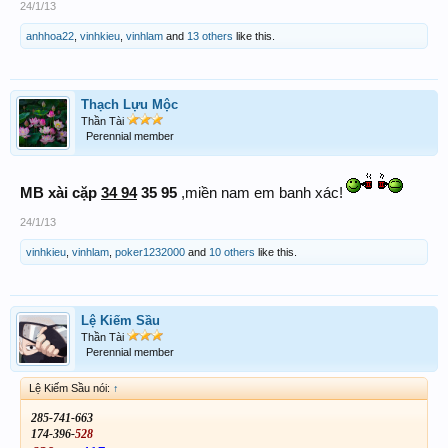
24/1/13
anhhoa22
,
vinhkieu
,
vinhlam
and
13 others
like this.
Thạch Lựu Mộc
Thần Tài
Perennial member
MB xài cặp
34 94
35 95
,miền nam em banh xác!
24/1/13
vinhkieu
,
vinhlam
,
poker1232000
and
10 others
like this.
Lệ Kiếm Sầu
Thần Tài
Perennial member
Lệ Kiếm Sầu nói:
↑
285-741-663
174-396-
528