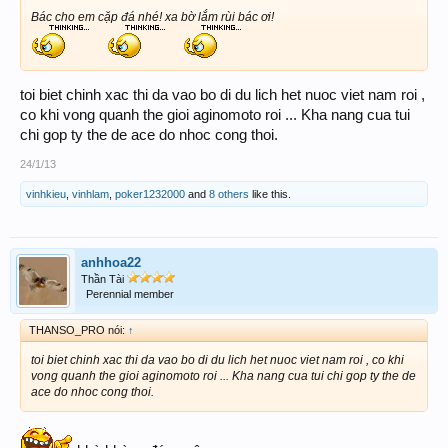
Bác cho em cặp đá nhé! xa bờ lắm rùi bác ơi!
toi biet chinh xac thi da vao bo di du lich het nuoc viet nam roi ,
co khi vong quanh the gioi aginomoto roi ... Kha nang cua tui
chi gop ty the de ace do nhoc cong thoi.
24/1/13
vinhkieu
,
vinhlam
,
poker1232000
and
8 others
like this.
anhhoa22
Thần Tài
Perennial member
THANSO_PRO nói:
↑
toi biet chinh xac thi da vao bo di du lich het nuoc viet nam roi , co khi
vong quanh the gioi aginomoto roi ... Kha nang cua tui chi gop ty the de
ace do nhoc cong thoi.