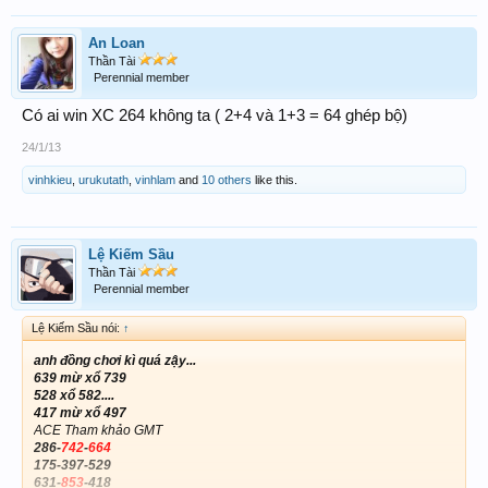
An Loan
Thần Tài
Perennial member
Có ai win XC 264 không ta ( 2+4 và 1+3 = 64 ghép bộ)
24/1/13
vinhkieu
,
urukutath
,
vinhlam
and
10 others
like this.
Lệ Kiếm Sầu
Thần Tài
Perennial member
Lệ Kiếm Sầu nói:
↑
anh đồng chơi kì quá zậy...
639 mừ xổ 739
528 xổ 582....
417 mừ xổ 497
ACE Tham khảo GMT
286-
742
-
664
175-397-529
631-
853
-418