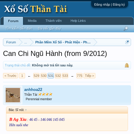
Đăng nhập | Đăng ký
Media
Thành viên
Help Links
Forum
Tìm kiếm diễn đàn
Bài viết gần đây
Forum
...
Phần Mềm Xổ Số - Phát Hiện - Phát Triển
Can Chi Ngũ Hành (from 9/2012)
Trạng thái chủ đề:
Không mở trả lời sau này.
< Trước
1
←
529
530
531
532
533
→
775
Tiếp >
anhhoa22
Thần Tài
Perennial member
Bác Sĩ nói:
↑
B Ag Xỉu
: 46 45 - 146 046 145 045
Hên xuôi nhe