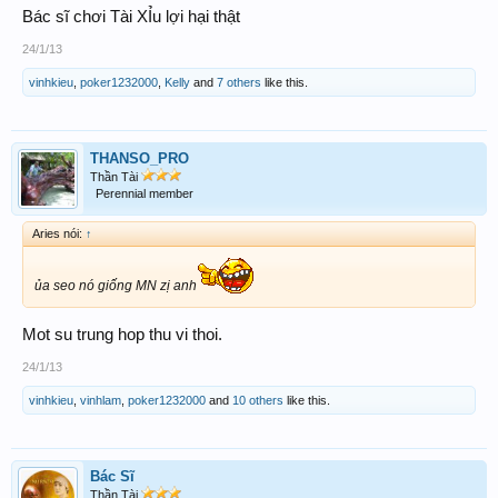
Bác sĩ chơi Tài XỈu lợi hại thật
24/1/13
vinhkieu
,
poker1232000
,
Kelly
and
7 others
like this.
THANSO_PRO
Thần Tài
Perennial member
Aries nói:
↑
ủa seo nó giống MN zị anh
Mot su trung hop thu vi thoi.
24/1/13
vinhkieu
,
vinhlam
,
poker1232000
and
10 others
like this.
Bác Sĩ
Thần Tài