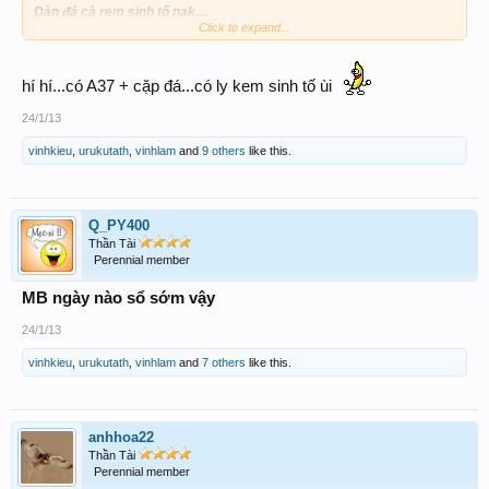
Dàn đá cà rem sinh tố nak....
Click to expand...
53
-31-
64
-42-
37
hí hí...có A37 + cặp đá...có ly kem sinh tố ùi
24/1/13
vinhkieu
,
urukutath
,
vinhlam
and
9 others
like this.
Q_PY400
Thần Tài
Perennial member
MB ngày nào sổ sớm vậy
24/1/13
vinhkieu
,
urukutath
,
vinhlam
and
7 others
like this.
anhhoa22
Thần Tài
Perennial member