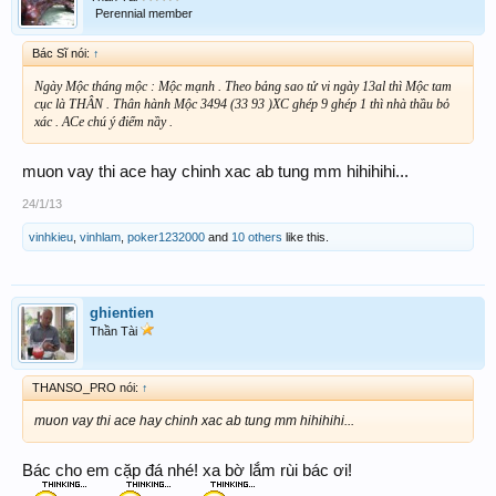
Perennial member
Bác Sĩ nói:
↑
Ngày Mộc tháng mộc : Mộc mạnh . Theo bảng sao tử vi ngày 13al thì Mộc tam
cục là THÂN . Thân hành Mộc 3494 (33 93 )XC ghép 9 ghép 1 thì nhà thầu bỏ
xác . ACe chú ý điểm nầy .
muon vay thi ace hay chinh xac ab tung mm hihihihi...
24/1/13
vinhkieu
,
vinhlam
,
poker1232000
and
10 others
like this.
ghientien
Thần Tài
THANSO_PRO nói:
↑
muon vay thi ace hay chinh xac ab tung mm hihihihi...
Bác cho em cặp đá nhé! xa bờ lắm rùi bác ơi!