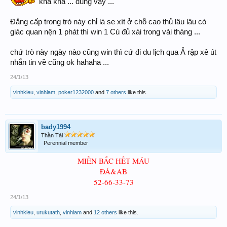
khà khà ... đúng vậy ...
Đẳng cấp trong trò này chỉ là se xít ở chỗ cao thủ lâu lâu có
giác quan nện 1 phát thì win 1 Cú đủ xài trong vài tháng ...
chứ trò này ngày nào cũng win thì cứ đi du lịch qua Ả rập xê út
nhắn tin về cũng ok hahaha ...
24/1/13
vinhkieu
,
vinhlam
,
poker1232000
and
7 others
like this.
bady1994
Thần Tài
Perennial member
MIỀN BẮC HẾT MÁU
ĐÁ&AB
52-66-33-73
24/1/13
vinhkieu
,
urukutath
,
vinhlam
and
12 others
like this.