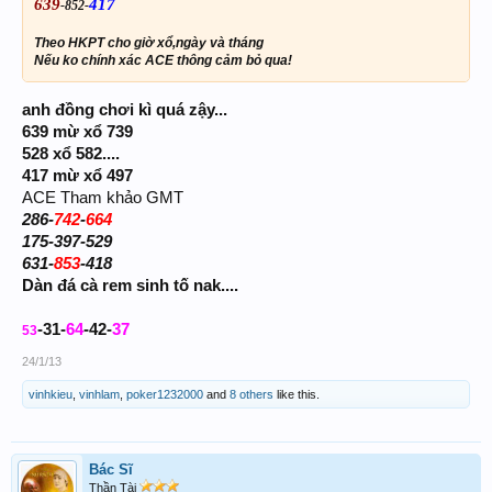
639
417
-852-
Theo HKPT cho giờ xổ,ngày và tháng
Nếu ko chính xác ACE thông cảm bỏ qua!
anh đồng chơi kì quá zậy...
639 mừ xổ 739
528 xổ 582....
417 mừ xổ 497
ACE Tham khảo GMT
286-
742
-
664
175-397-529
631-
853
-418
Dàn đá cà rem sinh tố nak....
-31-
64
-42-
37
53
24/1/13
vinhkieu
,
vinhlam
,
poker1232000
and
8 others
like this.
Bác Sĩ
Thần Tài