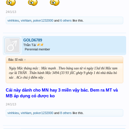
24/1/13
vinhkieu
,
vinhlam
,
poker1232000
and
6 others
like this.
GOLD6789
Thần Tài
Perennial member
Bác Sĩ nói:
↑
Ngày Mộc tháng mộc : Mộc mạnh . Theo bảng sao tử vi ngày 13al thì Mộc tam
cục là THÂN . Thân hành Mộc 3494 (33 93 )XC ghép 9 ghép 1 thì nhà thầu bỏ
xác . ACe chú ý điểm nầy .
Cái này dành cho MN hay 3 miền vậy bác. Đem ra MT và
MB áp dụng có được ko
24/1/13
vinhkieu
,
vinhlam
,
poker1232000
and
8 others
like this.