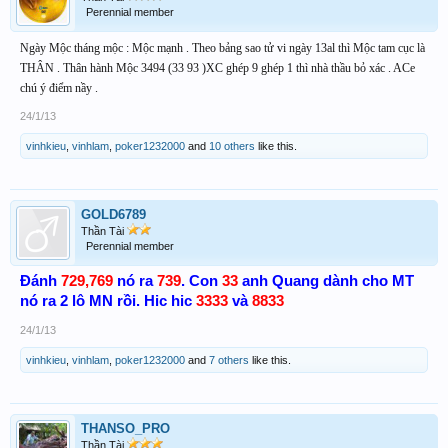
Perennial member
Ngày Mộc tháng mộc : Mộc mạnh . Theo bảng sao tử vi ngày 13al thì Mộc tam cục là
THÂN . Thân hành Mộc 3494 (33 93 )XC ghép 9 ghép 1 thì nhà thầu bỏ xác . ACe
chú ý điểm nầy .
24/1/13
vinhkieu
,
vinhlam
,
poker1232000
and
10 others
like this.
GOLD6789
Thần Tài
Perennial member
Đánh
729,769
nó ra
739
. Con
33
anh Quang dành cho MT
nó ra 2 lô MN rồi. Hic hic
3333
và
8833
24/1/13
vinhkieu
,
vinhlam
,
poker1232000
and
7 others
like this.
THANSO_PRO
Thần Tài