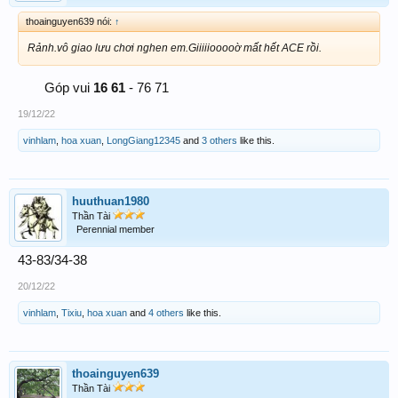
thoainguyen639 nói:
↑
Rảnh.vô giao lưu chơi nghen em.Giiiiiooooờ mất hết ACE rồi.
Góp vui
16 61
- 76 71​
19/12/22
vinhlam
,
hoa xuan
,
LongGiang12345
and
3 others
like this.
huuthuan1980
Thần Tài
Perennial member
43-83/34-38
20/12/22
vinhlam
,
Tixiu
,
hoa xuan
and
4 others
like this.
thoainguyen639
Thần Tài