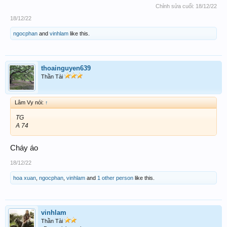
Chỉnh sửa cuối:
18/12/22
18/12/22
ngocphan
and
vinhlam
like this.
thoainguyen639
Thần Tài
Lâm Vy nói:
↑
TG
A 74
Cháy áo
18/12/22
hoa xuan
,
ngocphan
,
vinhlam
and
1 other person
like this.
vinhlam
Thần Tài