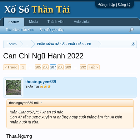
Đăng nhập | Đăng ký
Media
Thành viên
Help Links
Forum
Tìm kiếm diễn đàn
Bài viết gần đây
Forum
...
Phần Mềm Xổ Số - Phát Hiện - Phát Triển
Can Chi Ngũ Hành 2022
< Trước
1
←
285
286
287
288
289
→
292
Tiếp >
thoainguyen639
Thần Tài
thoainguyen639 nói:
↑
Kiên Giang:57,757 khan cở nào
Con 47 rất thường xuyên ra những ngày cuối tháng âm lĩch.Ai kiên
nhẫn,nuôi là vừa.
Thua.Ngưng