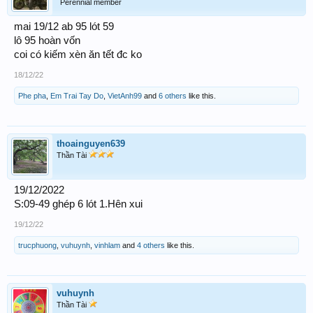
Perennial member
mai 19/12 ab 95 lót 59
lô 95 hoàn vốn
coi có kiếm xèn ăn tết đc ko
18/12/22
Phe pha
,
Em Trai Tay Do
,
VietAnh99
and
6 others
like this.
thoainguyen639
Thần Tài
19/12/2022
S:09-49 ghép 6 lót 1.Hên xui
19/12/22
trucphuong
,
vuhuynh
,
vinhlam
and
4 others
like this.
vuhuynh
Thần Tài