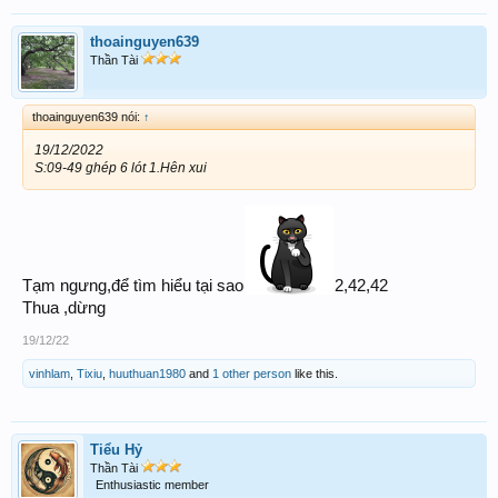
Vui anh nhé, chúc anh luôn bigwin
thoainguyen639
Thần Tài
thoainguyen639 nói:
↑
19/12/2022
S:09-49 ghép 6 lót 1.Hên xui
Tạm ngưng,để tìm hiểu tại sao
2,42,42
Thua ,dừng
19/12/22
vinhlam
,
Tixiu
,
huuthuan1980
and
1 other person
like this.
Tiểu Hỷ
Thần Tài
Enthusiastic member