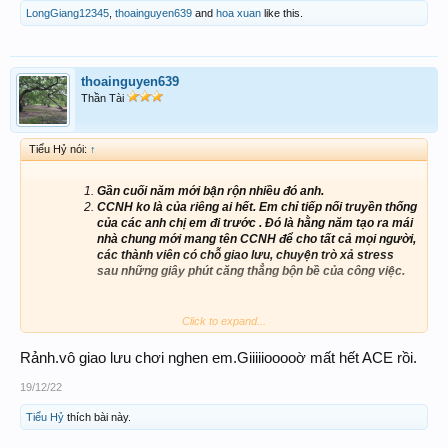
LongGiang12345
,
thoainguyen639
and
hoa xuan
like this.
thoainguyen639
Thần Tài
Tiểu Hỷ nói:
↑
Gần cuối năm mới bận rộn nhiều đó anh.
CCNH ko là của riêng ai hết. Em chỉ tiếp nối truyền thống
của các anh chị em đi trước . Đó là hằng năm tạo ra mái
nhà chung mới mang tên CCNH để cho tất cả mọi người,
các thành viên có chỗ giao lưu, chuyện trò xả stress
sau những giây phút căng thẳng bộn bề của công việc.
Click to expand...
Rảnh.vô giao lưu chơi nghen em.Giiiiiooooờ mất hết ACE rồi.
Vì nhiều việc nên ko có thời gian ngâm cứu số, đã
ko ngâm cứu thì sao lên số được anh. Ngâm cứu
19/12/22
còn mất cái quần nữa à , hổng ngâm cứu lên đại ,
Tiểu Hỷ
thích bài này.
hổng biết mất tới cái gì nữa đây