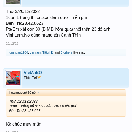
Thứ 3/20/12/2022
1con 1 trúng thì đi 5cái đám cưới miễn phí
Bến Tre:23,423,623
Ps/Em xài con 30 (B MB hôm qua) thối thân 23 đó anh
VinhLam.Nó cũng mang tên Canh Thìn
20/12/22
huuthuan1980
,
vinhlam
,
Tiểu Hỷ
and
3 others
like this.
VietAnh99
Thần Tài
thoainguyen639 nói:
↑
Thứ 3/20/12/2022
1con 1 trúng thì đi 5cái đám cưới miễn phí
Bến Tre:23,423,623
Kk chúc may mắn