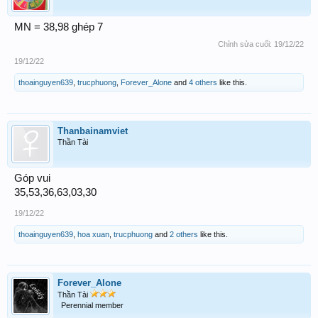
MN = 38,98 ghép 7
Chỉnh sửa cuối:
19/12/22
19/12/22
thoainguyen639
,
trucphuong
,
Forever_Alone
and
4 others
like this.
Thanbainamviet
Thần Tài
Góp vui
35,53,36,63,03,30
19/12/22
thoainguyen639
,
hoa xuan
,
trucphuong
and
2 others
like this.
Forever_Alone
Thần Tài
Perennial member