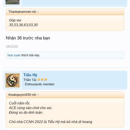
Thanbainamviet nói:
↑
Góp vui
35,53,36,63,03,30
Nhận 36 trước nha bạn
19/12/22
hoa xuan
thích bài này.
Tiểu Hỷ
Thần Tài
Enthusiastic member
thoainguyen639 nói:
↑
Cuối năm rồi.
ACE cùng vào chơi cho vui.
Đừng so đo-tính toán .
Chủ nhà CCNH 2022 là Tiểu Hỷ mà bỏ nhà đi hoang