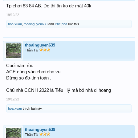
Tp chơi 83 84 AB. Dc thì ăn ko dc mất 40k
19/12/22
hoa xuan
,
thoainguyen639
and
Phe pha
like this.
thoainguyen639
Thần Tài
Cuối năm rồi.
ACE cùng vào chơi cho vui.
Đừng so đo-tính toán .
Chủ nhà CCNH 2022 là Tiểu Hỷ mà bỏ nhà đi hoang
19/12/22
hoa xuan
thích bài này.
thoainguyen639
Thần Tài