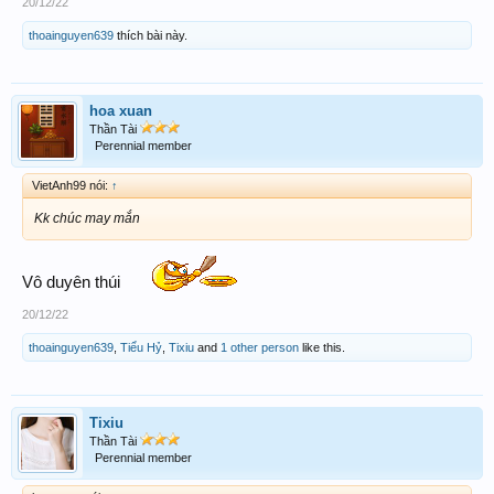
20/12/22
thoainguyen639
thích bài này.
hoa xuan
Thần Tài
Perennial member
VietAnh99 nói:
↑
Kk chúc may mắn
Vô duyên thúi
20/12/22
thoainguyen639
,
Tiểu Hỷ
,
Tixiu
and
1 other person
like this.
Tixiu
Thần Tài
Perennial member