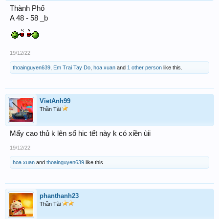
Thành Phố
A 48 - 58 _b
19/12/22
thoainguyen639
,
Em Trai Tay Do
,
hoa xuan
and
1 other person
like this.
VietAnh99
Thần Tài
Mấy cao thủ k lên số hic tết này k có xiền ùii
19/12/22
hoa xuan
and
thoainguyen639
like this.
phanthanh23
Thần Tài