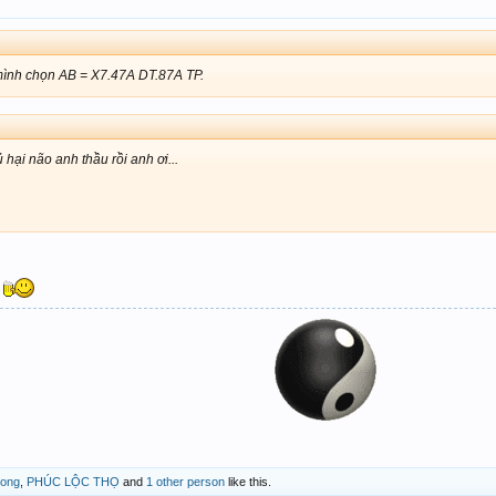
ình chọn AB = X7.47A DT.87A TP.
 hại não anh thầu rồi anh ơi...
tong
,
PHÚC LỘC THỌ
and
1 other person
like this.