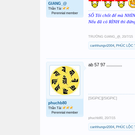
GIANG_@
Thần Tài
Perennial member
SỐ Tôi chốt để mà NHÌ
Nếu đã có RÌNH thì đừ
TRƯỜNG GIANG_@
,
20/7/15
canhhungvi2004
,
PHÚC LỘC 
ab 57 97 .............
[SIGPIC][/SIGPIC]
phuchb80
Thần Tài
Perennial member
phuchb80
,
20/7/15
canhhungvi2004
,
PHÚC LỘC 