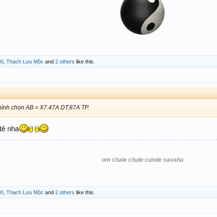
00
,
Thạch Lựu Mộc
and
2 others
like this.
ình chọn AB = X7.47A DT.87A TP.
 tê nha
om chale chule cunde savaha
00
,
Thạch Lựu Mộc
and
2 others
like this.