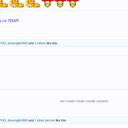
N
ng có THAN
THỌ
,
phuonglinh900
and
3 others
like this.
om chale chule cunde savaha
THỌ
,
phuonglinh900
and
1 other person
like this.