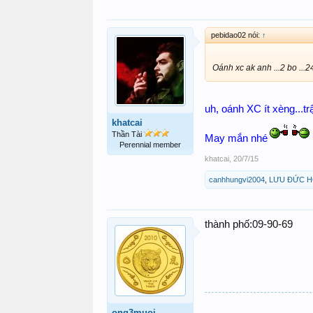
pebidao02 nói:
↑
Oánh xc ak anh ...2 bo ...2
uh, oánh XC ít xèng...tr
khatcai
Thần Tài
May mắn nhé
Perennial member
khatcai
,
20/7/15
canhhungvi2004
,
LƯU ĐỨC 
thành phố:09-90-69
ong3muoi