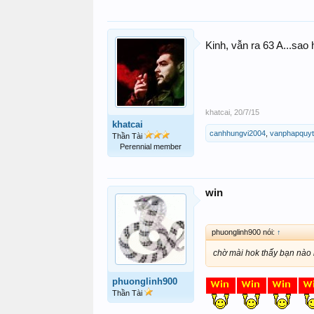
Kinh, vẫn ra 63 A...sa
khatcai
,
20/7/15
khatcai
canhhungvi2004
,
vanphapquy
Thần Tài
Perennial member
win
phuonglinh900 nói:
↑
chờ mài hok thấy bạn nào l
phuonglinh900
Thần Tài