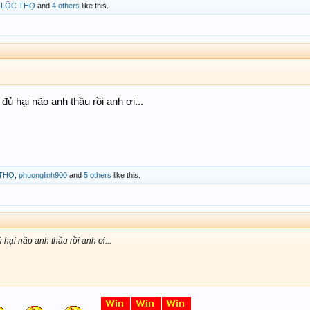
 LỘC THỌ
and
4 others
like this.
 đủ hại não anh thầu rồi anh ơi...
THỌ
,
phuonglinh900
and
5 others
like this.
 hại não anh thầu rồi anh ơi...