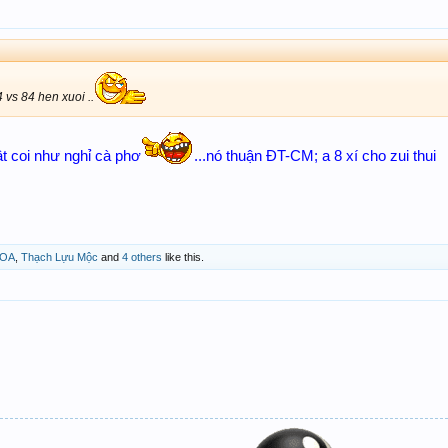
4 vs 84 hen xuoi ..
ật coi như nghỉ cà phơ
...nó thuận ĐT-CM; a 8 xí cho zui thui
HOA
,
Thạch Lựu Mộc
and
4 others
like this.