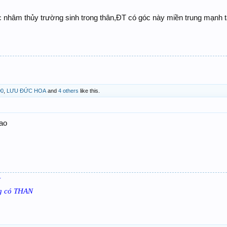
c nhâm thủy trường sinh trong thân,ĐT có góc này miền trung mạnh t
00
,
LƯU ĐỨC HOA
and
4 others
like this.
ao
N
ng có THAN