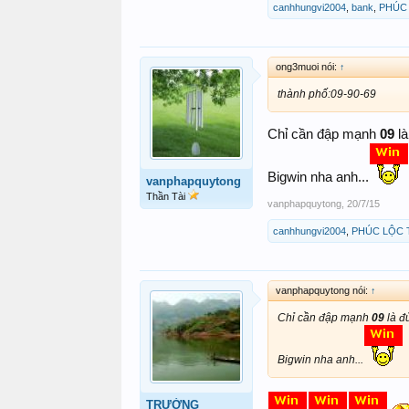
canhhungvi2004
,
bank
,
PHÚC
ong3muoi nói:
↑
thành phố:09-90-69
Chỉ cần đập mạnh
09
là
Bigwin nha anh...
vanphapquytong
Thần Tài
vanphapquytong
,
20/7/15
canhhungvi2004
,
PHÚC LỘC 
vanphapquytong nói:
↑
Chỉ cần đập mạnh
09
là đủ
Bigwin nha anh...
TRƯỜNG