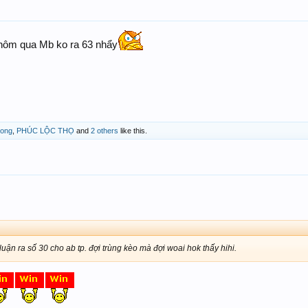
o hôm qua Mb ko ra 63 nhẩy
tong
,
PHÚC LỘC THỌ
and
2 others
like this.
uận ra số 30 cho ab tp. đợi trùng kèo mà đợi woai hok thấy hihi.