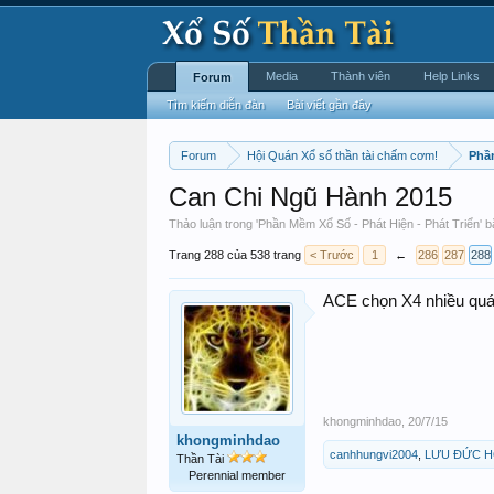
Media
Thành viên
Help Links
Forum
Tìm kiếm diễn đàn
Bài viết gần đây
Forum
Hội Quán Xổ số thần tài chấm cơm!
Phần
Can Chi Ngũ Hành 2015
Thảo luận trong '
Phần Mềm Xổ Số - Phát Hiện - Phát Triển
' 
Trang 288 của 538 trang
< Trước
1
←
286
287
288
ACE chọn X4 nhiều quá
khongminhdao
,
20/7/15
khongminhdao
canhhungvi2004
,
LƯU ĐỨC 
Thần Tài
Perennial member