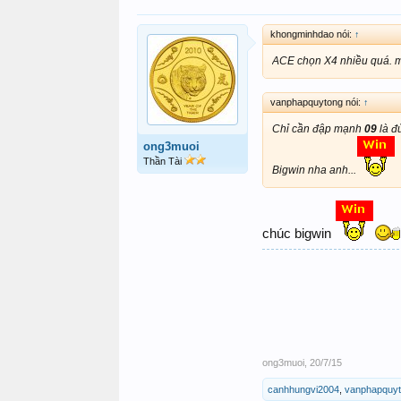
khongminhdao nói:
↑
ACE chọn X4 nhiều quá. m
vanphapquytong nói:
↑
Chỉ cần đập mạnh
09
là đủ
ong3muoi
Thần Tài
Bigwin nha anh...
chúc bigwin
ong3muoi
,
20/7/15
canhhungvi2004
,
vanphapquy