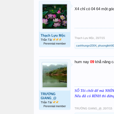
X4 chỉ có 04 64 một gó
Thạch Lựu Mộc
Thạch Lựu Mộc
,
20/7/15
Thần Tài
Perennial member
canhhungvi2004
,
phuonglinh9
hum nay
09
khẳ năng c
SỐ Tôi chốt để mà NHÌ
TRƯỜNG
Nếu đã có RÌNH thì đừ
GIANG_@
Thần Tài
Perennial member
TRƯỜNG GIANG_@
,
20/7/15