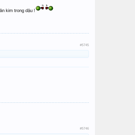
ân kim trong dậu !
#5745
#5746