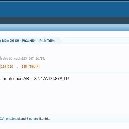
 Mềm Xổ Số - Phát Hiện - Phát Triển
bắt đầu bởi
cubin1234567
,
1/1/15
.
289
290
→
538
Tiếp >
. mình chọn AB = X7.47A DT.87A TP.
HOA
,
ong3muoi
and
6 others
like this.