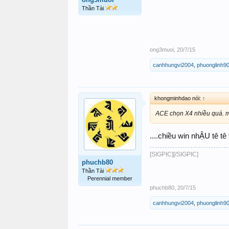
Thần Tài
ong3muoi
,
20/7/15
canhhungvi2004
,
phuonglinh9
khongminhdao nói:
↑
ACE chọn X4 nhiều quá. m
....chiều win nhẬU tê tê
[SIGPIC][/SIGPIC]
phuchb80
Thần Tài
Perennial member
phuchb80
,
20/7/15
canhhungvi2004
,
phuonglinh9