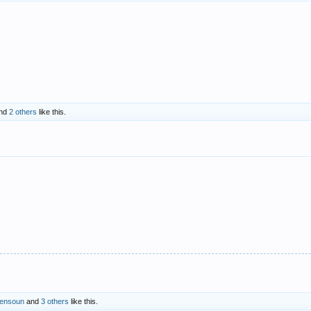
nd
2 others
like this.
ensoun
and
3 others
like this.