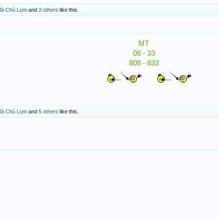
 Mà Chú Lụm
and
2 others
like this.
MT
08 - 33
808 - 833
 Mà Chú Lụm
and
5 others
like this.