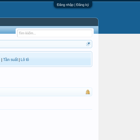
Đăng nhập | Đăng ký
i
|
Tần suất
|
Lô tô