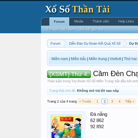
Media
Thành viên
Help Links
Forum
Tìm kiếm diễn đàn
Bài viết gần đây
Forum
Diễn Đàn Dự Đoán Kết Quả Xổ Số
Dự Đ
Miền nam
|
Miền bắc
|
Miền trung
|
Vietlott
|
Thứ hai
Cầm Đèn Chạ
{XSMT} Thứ 4:
Thảo luận trong '
Dự Đoán Xổ Số Miền Trung
' bắt đầu bởi
anh
Trạng thái chủ đề:
Không mở trả lời sau này.
Trang 2 của 4 trang
< Trước
1
2
3
4
Tiếp >
Đà nẵng
62 862
92 892