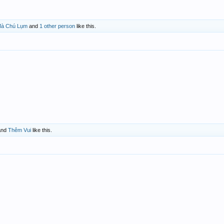
 Mà Chú Lụm
and
1 other person
like this.
nd
Thêm Vui
like this.