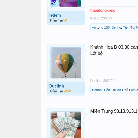
thandongxoso
ledem
ledem
,
23/2/22
Thần Tài
vo tong 108
,
Benho
,
Tiền Tui
Khánh Hòa B 03,30 càn
Lót bộ
Duclinh
,
23/2/22
Duclinh
Benho
,
Tiền Tui Mà Chú Lụm
a
Thần Tài
Miền Trung 93.13.913.1