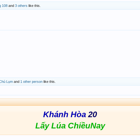
g 108
and
3 others
like this.
 Chú Lụm
and
1 other person
like this.
Khánh Hòa
20
Lấy Lúa ChiềuNay