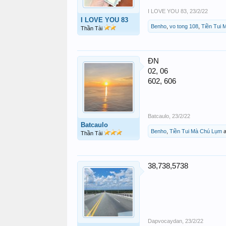
I LOVE YOU 83
,
23/2/22
I LOVE YOU 83
Benho
,
vo tong 108
,
Tiền Tui
Thần Tài
ĐN
02, 06
602, 606
Batcaulo
,
23/2/22
Batcaulo
Benho
,
Tiền Tui Mà Chú Lụm
a
Thần Tài
38,738,5738
Dapvocaydan
,
23/2/22