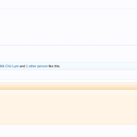
i Mà Chú Lụm
and
1 other person
like this.