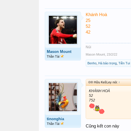
Khánh Hoà
25
52
42
Núi
Mason Mount
Mason Mount
,
23/2/22
Thần Tài
Benho
,
Hà bảo trọng
,
Tiền Tu
©® Hữu KešLey nói:
↑
KHÁNH HOÀ
52
752
tinonghia
Thần Tài
Cũng kết con này