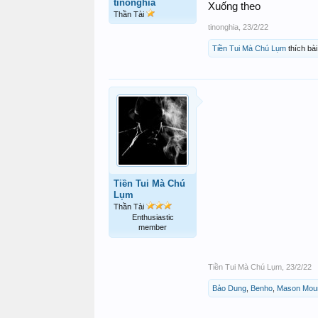
tinonghia
Xuống theo
Thần Tài
tinonghia
,
23/2/22
Tiền Tui Mà Chú Lụm
thích bài
Tiền Tui Mà Chú
Lụm
Thần Tài
Enthusiastic
member
Tiền Tui Mà Chú Lụm
,
23/2/22
Bảo Dung
,
Benho
,
Mason Mou