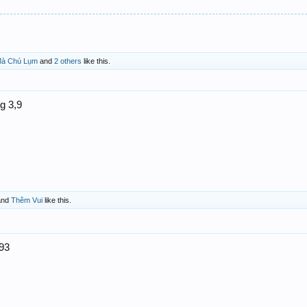
 Mà Chú Lụm
and
2 others
like this.
g 3,9
nd
Thêm Vui
like this.
93