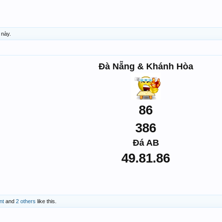
 này.
Đà Nẵng & Khánh Hòa
86
386
Đá AB
49.81.86
nt
and
2 others
like this.