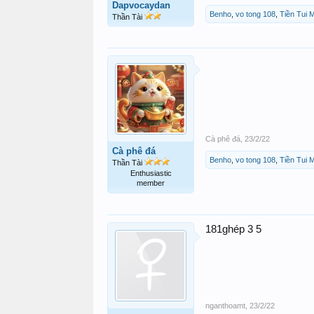
Dapvocaydan
Benho
,
vo tong 108
,
Tiền Tui
Thần Tài
Cà phê đá
,
23/2/22
Cà phê đá
Benho
,
vo tong 108
,
Tiền Tui
Thần Tài
Enthusiastic
member
181ghép 3 5
nganthoamt
,
23/2/22