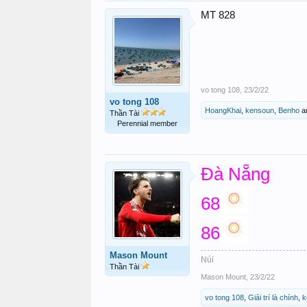
MT 828
vo tong 108
,
23/2/22
vo tong 108
HoangKhai
,
kensoun
,
Benho
a
Thần Tài
Perennial member
Đà Nẵng
68
86
Mason Mount
Núi
Thần Tài
Mason Mount
,
23/2/22
vo tong 108
,
Giải trí là chính
,
k