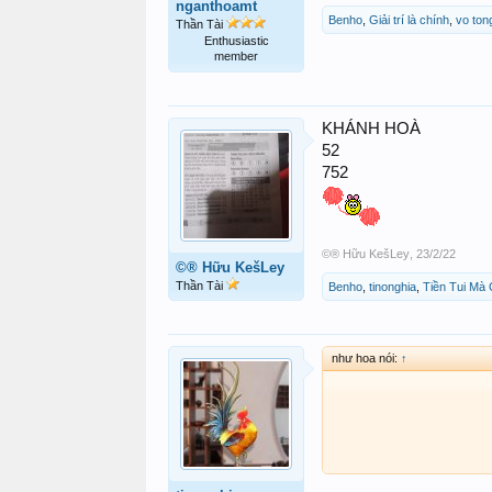
nganthoamt
Benho
,
Giải trí là chính
,
vo ton
Thần Tài
Enthusiastic
member
KHÁNH HOÀ
52
752
©® Hữu KešLey
,
23/2/22
©® Hữu KešLey
Thần Tài
Benho
,
tinonghia
,
Tiền Tui Mà
như hoa nói:
↑