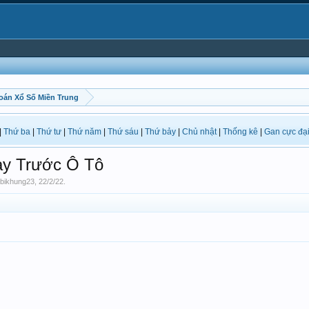
oán Xổ Số Miền Trung
|
Thứ ba
|
Thứ tư
|
Thứ năm
|
Thứ sáu
|
Thứ bảy
|
Chủ nhật
|
Thống kê
|
Gan cực đạ
y Trước Ô Tô
bikhung23
,
22/2/22
.