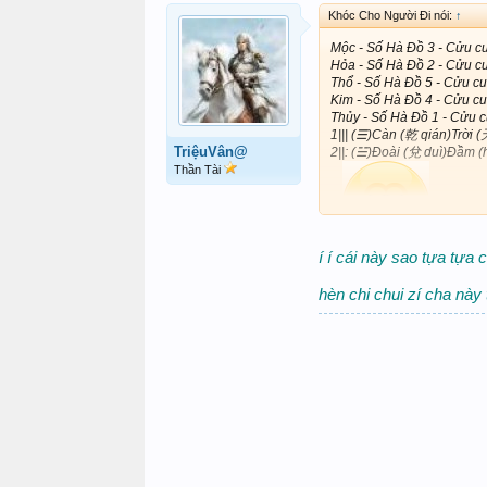
Khóc Cho Người Đi nói:
↑
Mộc - Số Hà Đồ 3 - Cửu cu
Hỏa - Số Hà Đồ 2 - Cửu cu
Thổ - Số Hà Đồ 5 - Cửu cu
Kim - Số Hà Đồ 4 - Cửu cu
Thủy - Số Hà Đồ 1 - Cửu c
1||| (☰)Càn (乾
qián
)Trời 
TriệuVân@
2||: (☱)Đoài (兌
duì
)Đầm (
Thần Tài
3|
(☲)Ly (
í í cái này sao tựa tựa 
4|:: (☳)Chấn (震
zhèn
)Sấm
hèn chi chui zí cha này 
5
| (☴)Tốn
6
: (☵)Khả