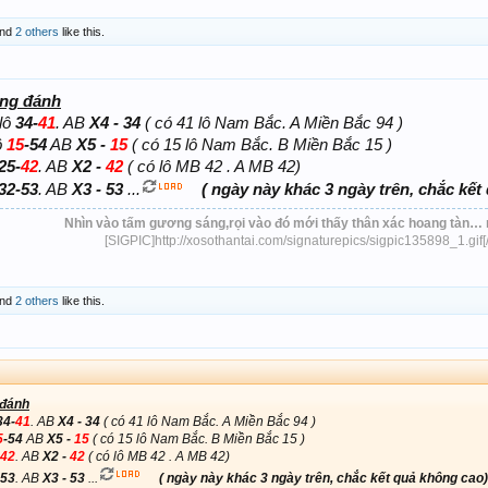
nd
2 others
like this.
ng đánh
 lô
34-
41
. AB
X4 - 34
( có 41 lô Nam Bắc. A Miền Bắc 94 )
ô
15
-54
AB
X5 -
15
( có 15 lô Nam Bắc. B Miền Bắc 15 )
25-
42
. AB
X2 -
42
( có lô MB 42 . A MB 42)
32-53
. AB
X3 - 53
...
( ngày này khác 3 ngày trên, chắc kết
Nhìn vào tấm gương sáng,rọi vào đó mới thấy thân xác hoang tàn… 
[SIGPIC]http://xosothantai.com/signaturepics/sigpic135898_1.gif[
nd
2 others
like this.
 đánh
34-
41
. AB
X4 - 34
( có 41 lô Nam Bắc. A Miền Bắc 94 )
5
-54
AB
X5 -
15
( có 15 lô Nam Bắc. B Miền Bắc 15 )
42
. AB
X2 -
42
( có lô MB 42 . A MB 42)
-53
. AB
X3 - 53
...
( ngày này khác 3 ngày trên, chắc kết quả không cao)