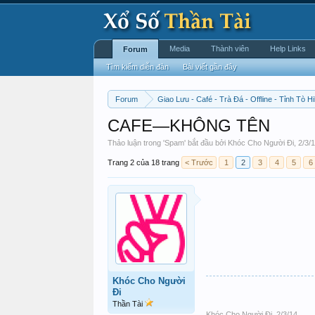
Media
Thành viên
Help Links
Forum
Tìm kiếm diễn đàn
Bài viết gần đây
Forum
Giao Lưu - Café - Trà Đá - Offline - Tỉnh Tò Hi
CAFE—KHÔNG TÊN
Thảo luận trong '
Spam
' bắt đầu bởi
Khóc Cho Người Đi
,
2/3/
Trang 2 của 18 trang
< Trước
1
2
3
4
5
6
Khóc Cho Người
Đi
Thần Tài
Khóc Cho Người Đi
,
2/3/14