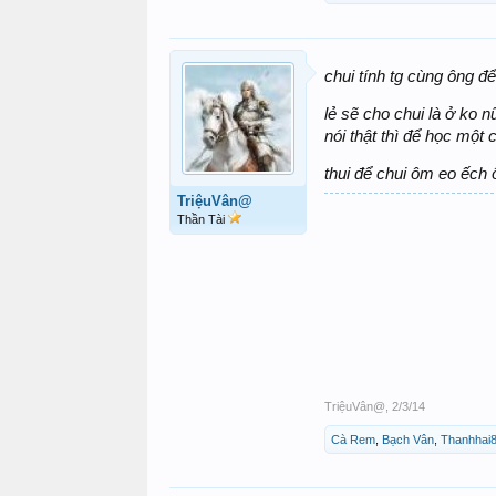
chui tính tg cùng ông đ
lẻ sẽ cho chui là ở ko 
nói thật thì để học một
thui để chui ôm eo ếch 
TriệuVân@
Thần Tài
TriệuVân@
,
2/3/14
Cà Rem
,
Bạch Vân
,
Thanhhai