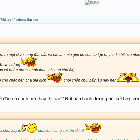
 (艮
gèn
)Núi (山)dương thổ8
(地)âm thổ3
8786
and
2 others
like this.
ưa ra một ct vô cùng đặc sắc và tào lao mía gim do chui tự lặp ra, mà ko bít ace nhì
nữa ko chừng
 cho cá nhân được thành thạo thì chua lém àk,
g cho chắc hén cha già dịch
chơi chốn chui bấy lâu nay hen
biết đâu có cách mới hay thì sao? Rất hân hạnh được phối kết hợp vớ
ủa chui zậy te
của chui cũng có chữ
đồ
ák