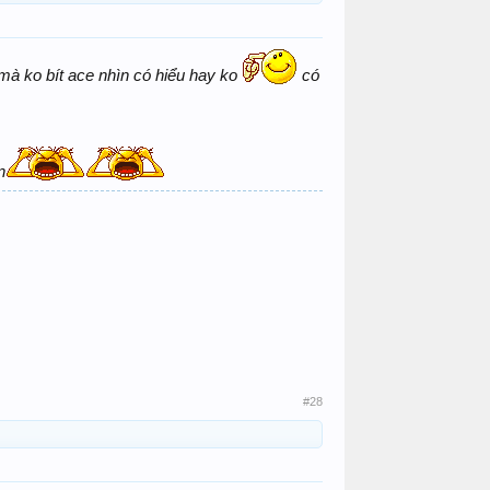
 mà ko bít ace nhìn có hiểu hay ko
có
n
#28