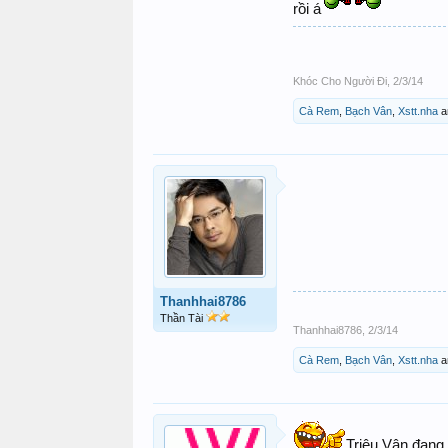
rồi á
Khóc Cho Người Đi
,
2/3/14
Cà Rem
,
Bạch Vân
,
Xstt.nha
a
Thanhhai8786
Thần Tài
Thanhhai8786
,
2/3/14
Cà Rem
,
Bạch Vân
,
Xstt.nha
a
Triệu Vân đang