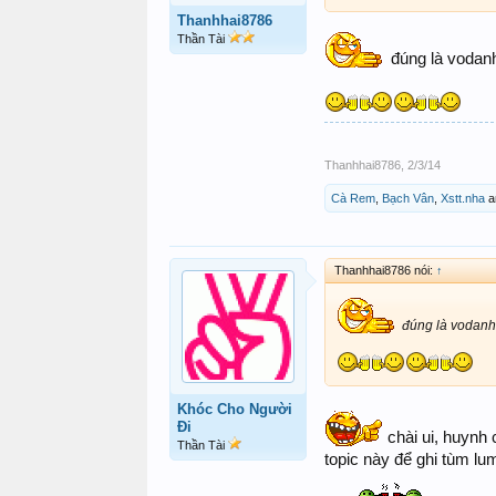
Thanhhai8786
Thần Tài
đúng là vodanhc
Thanhhai8786
,
2/3/14
Cà Rem
,
Bạch Vân
,
Xstt.nha
a
Thanhhai8786 nói:
↑
đúng là vodanhco
Khóc Cho Người
Đi
chài ui, huynh 
Thần Tài
topic này để ghi tùm l