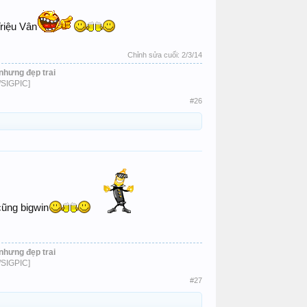
Triệu Vân
Chỉnh sửa cuối:
2/3/14
nhưng đẹp trai
/SIGPIC]​
#26
cũng bigwin
nhưng đẹp trai
/SIGPIC]​
#27