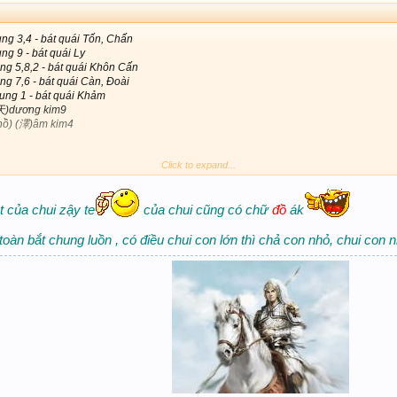
ng 3,4 - bát quái Tốn, Chấn
ng 9 - bát quái Ly
ng 5,8,2 - bát quái Khôn Cấn
ng 7,6 - bát quái Càn, Đoài
ung 1 - bát quái Khảm
(天)dương kim9
hồ) (澤)âm kim4
Click to expand...
離
lí
)Hỏa (lửa) (火)âm hỏa7
ct của chui zậy te
của chui cũng có chữ
đồ
ák
 (雷)dương mộc2
toàn bắt chung luồn , có điều chui con lớn thì chả con nhỏ, chui con n
 (巽
xùn
)Gió (風)âm mộc6
m (坎
kǎn
)Nước (水)dương thủy1