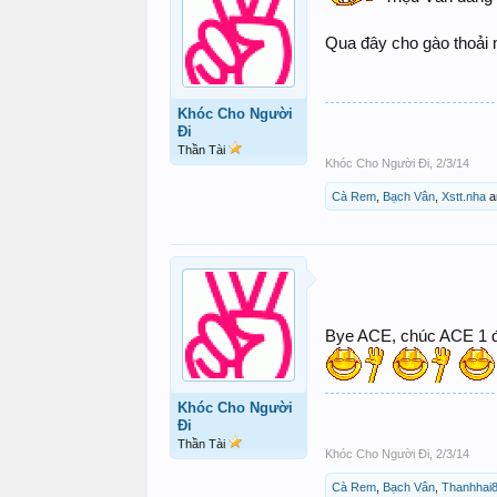
Qua đây cho gào thoải 
Khóc Cho Người
Đi
Thần Tài
Khóc Cho Người Đi
,
2/3/14
Cà Rem
,
Bạch Vân
,
Xstt.nha
a
Bye ACE, chúc ACE 1 đê
Khóc Cho Người
Đi
Thần Tài
Khóc Cho Người Đi
,
2/3/14
Cà Rem
,
Bạch Vân
,
Thanhhai