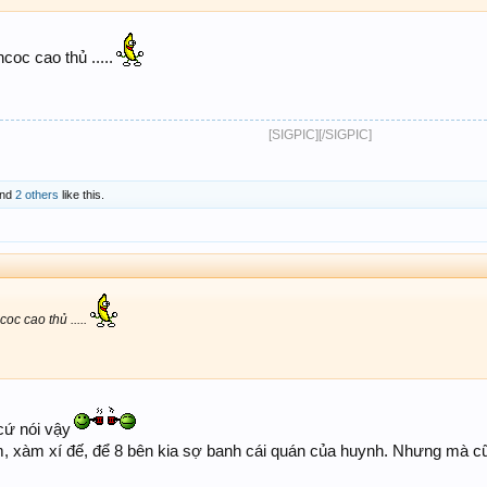
oc cao thủ .....
[SIGPIC][/SIGPIC]​
nd
2 others
like this.
c cao thủ .....
cứ nói vậy
um, xàm xí đế, để 8 bên kia sợ banh cái quán của huynh. Nhưng mà c