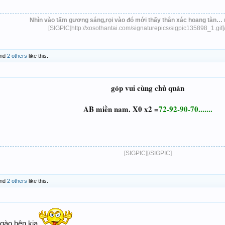
Nhìn vào tấm gương sáng,rọi vào đó mới thấy thân xác hoang tàn… 
[SIGPIC]http://xosothantai.com/signaturepics/sigpic135898_1.gif[
nd
2 others
like this.
góp vui cùng chủ quán
AB miền nam. X0 x2 =
72-92-90-70.......
[SIGPIC][/SIGPIC]​
nd
2 others
like this.
 gào bên kia