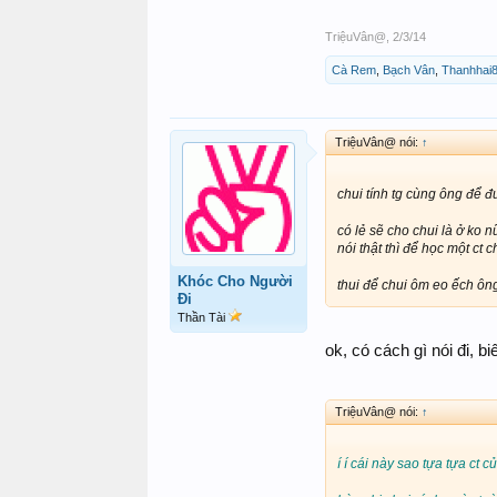
7:
(☶)Cấn
TriệuVân@
,
2/3/14
8::: (☷)Khôn (坤
kūn
)Đất 
Cà Rem
,
Bạch Vân
,
Thanhhai
TriệuVân@ nói:
↑
chui tính tg cùng ông để đ
có lẻ sẽ cho chui là ở ko 
nói thật thì để học một ct
Khóc Cho Người
thui để chui ôm eo ếch ôn
Đi
Thần Tài
ok, có cách gì nói đi, 
TriệuVân@ nói:
↑
í í cái này sao tựa tựa ct c