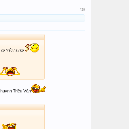
#29
n có hiểu hay ko
i huynh Triệu Vân