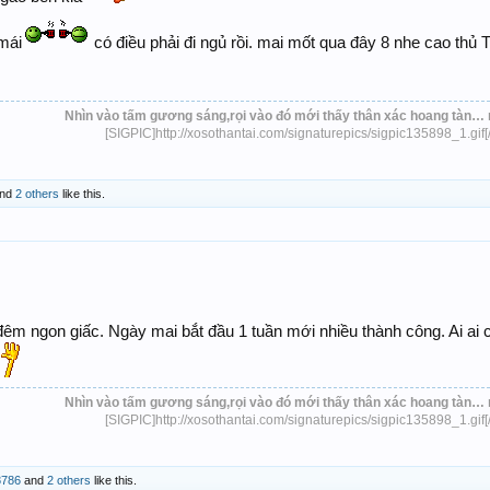
mái
có điều phải đi ngủ rồi. mai mốt qua đây 8 nhe cao thủ 
Nhìn vào tấm gương sáng,rọi vào đó mới thấy thân xác hoang tàn… 
[SIGPIC]http://xosothantai.com/signaturepics/sigpic135898_1.gif[
nd
2 others
like this.
m ngon giấc. Ngày mai bắt đầu 1 tuần mới nhiều thành công. Ai ai 
Nhìn vào tấm gương sáng,rọi vào đó mới thấy thân xác hoang tàn… 
[SIGPIC]http://xosothantai.com/signaturepics/sigpic135898_1.gif[
8786
and
2 others
like this.