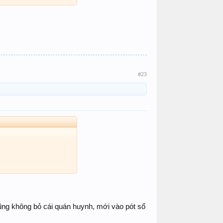
#23
ũng không bỏ cái quán huynh, mới vào pót số