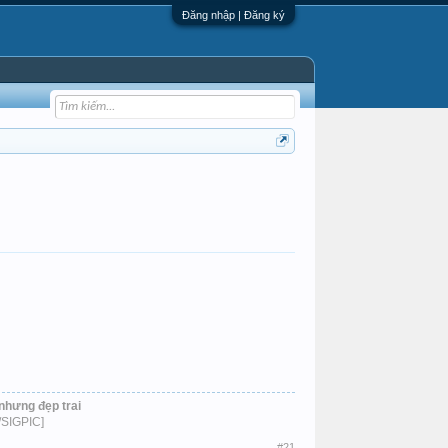
Đăng nhập | Đăng ký
nhưng đẹp trai
/SIGPIC]​
#21