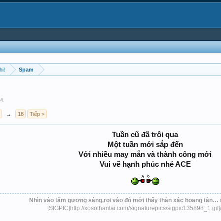
hi!
Spam
14
.
→
18
Tiếp >
Tuần cũ đã trôi qua
Một tuần mới sắp đến
Với nhiều may mắn và thành công mới
Vui vẽ hạnh phúc nhé ACE
Nhìn vào tấm gương sáng,rọi vào đó mới thấy thân xác hoang tàn… 
[SIGPIC]http://xosothantai.com/signaturepics/sigpic135898_1.gif[