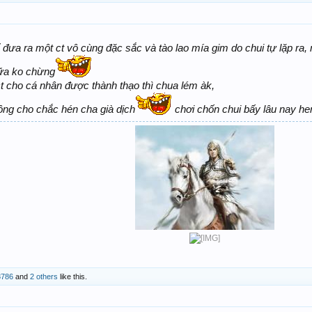
ể đưa ra một ct vô cùng đặc sắc và tào lao mía gim do chui tự lặp ra,
nữa ko chừng
 ct cho cá nhân được thành thạo thì chua lém àk,
ông cho chắc hén cha già dịch
chơi chốn chui bấy lâu nay he
8786
and
2 others
like this.