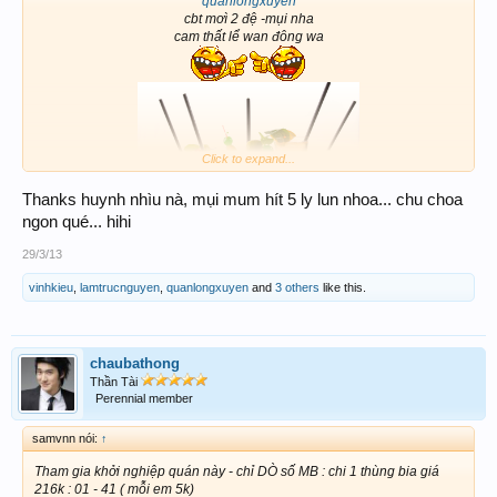
quanlongxuyen
cbt mơì 2 đệ -mụi nha
cam thất lể wan đông wa
Click to expand...
Thanks huynh nhìu nà, mụi mum hít 5 ly lun nhoa... chu choa
ngon qué... hihi
29/3/13
làm cái nì mát lúm nà
màu đỏ hv win nha
vinhkieu
,
lamtrucnguyen
,
quanlongxuyen
and
3 others
like this.
chaubathong
Thần Tài
Perennial member
samvnn nói:
↑
Tham gia khởi nghiệp quán này - chỉ DÒ số MB : chi 1 thùng bia giá
216k : 01 - 41 ( mỗi em 5k)