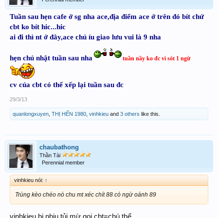
Tuần sau hẹn cafe ở sg nha ace,địa điểm ace ở trên đó bít chứ
cbt ko bít hic...hic
ai đi thì nt ở đây,ace chủ íu giao lưu vui là 9 nha
hẹn chủ nhật tuần sau nha
tuần nầy ko đc vì sót 1 ngừ
cv của cbt có thể xếp lại tuần sau đc
29/3/13
quanlongxuyen
,
THỊ HẾN 1980
,
vinhkieu
and
3 others
like this.
chaubathong
Thần Tài
Perennial member
vinhkieu nói:
↑
Trùng kèo chéo nò chu mt xéc chít 88 có ngừ oánh 89
vinhkieu bi nhiu tủi mừ gọi cbt=chú thế