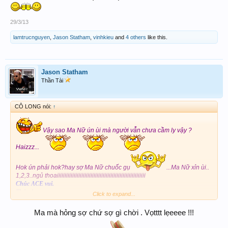
làm cái nì mát lúm nà
màu đỏ hv win nha
29/3/13
lamtrucnguyen
,
Jason Statham
,
vinhkieu
and
4 others
like this.
Jason Statham
Thần Tài
CÔ LONG nói:
↑
Vậy sao Ma Nữ ún ùi mà người vẫn chưa cầm ly vậy ?
Haizzz...
Hok ún phải hok?hay sợ Ma Nữ chuốc gụ
...Ma Nữ xỉn ùi..
1,2,3..ngủ thoaiiiiiiiiiiiiiiiiiiiiiiiiiiiiiiiiiiiiiiiiiiiiiiiiiiiiiiiiii
Chúc ACE vui.
Thân !
Click to expand...
Ma mà hỏng sợ chứ sợ gì chời . Vọtttt lẹeeee !!!