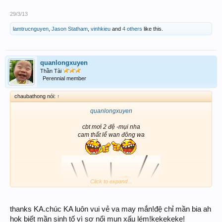
29/3/13
lamtrucnguyen
,
Jason Statham
,
vinhkieu
and
4 others
like this.
quanlongxuyen
Thần Tài
Perennial member
chaubathong nói:
↑
quanlongxuyen
cbt mơì 2 đệ -mụi nha
cam thất lể wan đông wa
Click to expand...
thanks KA.chúc KA luôn vui vẻ va may mắn!đệ chỉ mần bia ah
hok biết mần sinh tố vì sợ nổi mụn xấu lém!kekekeke!