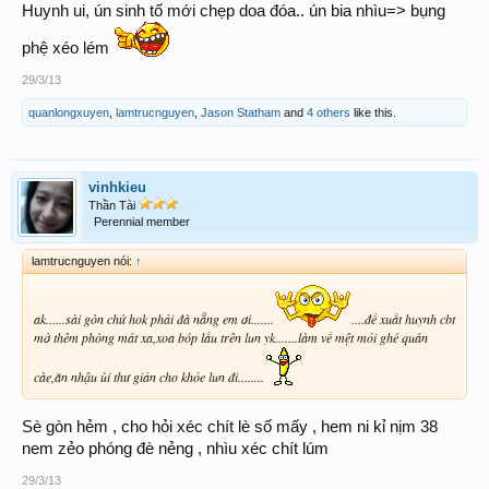
Huynh ui, ún sinh tố mới chẹp doa đóa.. ún bia nhìu=> bụng
phệ xéo lém
29/3/13
quanlongxuyen
,
lamtrucnguyen
,
Jason Statham
and
4 others
like this.
vinhkieu
Thần Tài
Perennial member
lamtrucnguyen nói:
↑
ak......sài gòn chứ hok phải đà nẵng em ơi.......
....đề xuất huynh cbt
mở thêm phòng mát xa,xoa bóp lầu trên lun yk.......làm về mệt mỏi ghé quán
càe,ăn nhậu ùi thư giản cho khỏe lun đi........
Sè gòn hẻm , cho hỏi xéc chít lè số mấy , hem ni kỉ nịm 38
nem zẻo phóng đè nẻng , nhìu xéc chít lúm
29/3/13