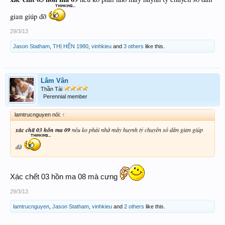
gian giúp đỡ
29/3/13
Jason Statham
,
THỊ HẾN 1980
,
vinhkieu
and
3 others
like this.
Lâm Vân
Thần Tài
Perennial member
lamtrucnguyen nói:
↑
xác chít 03 hồn ma 09
nếu ko phải nhờ mấy huynh tỷ chuyên số dân gian giúp
đỡ
Xác chết 03 hồn ma 08 mà cưng
29/3/13
lamtrucnguyen
,
Jason Statham
,
vinhkieu
and
2 others
like this.