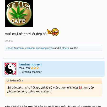
mơì mụi nè,chơi lót dép hả
29/3/13
Jason Statham
,
vinhkieu
,
quanlongxuyen
and
3 others
like this.
lamtrucnguyen
Thần Tài
Perennial member
vinhkieu nói:
↑
Sè gòn hẻm , cho hỏi xéc chít lè số mấy , hem ni kỉ nịm
38
nem zẻo
phóng đè nẻng , nhìu xéc chít lúm
xác chít 03 hồn ma 09
nếu ko phải nhờ mấy huynh tỷ chuyên số dân