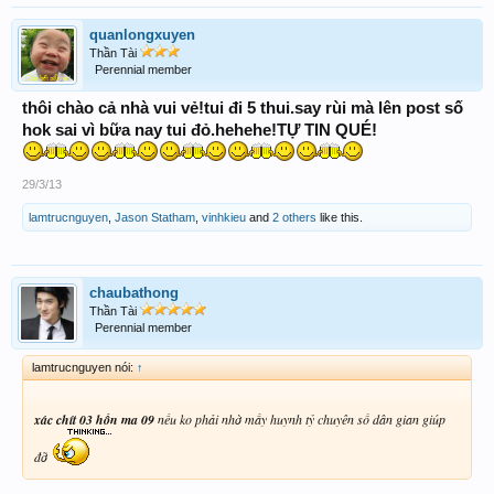
quanlongxuyen
Thần Tài
Perennial member
thôi chào cả nhà vui vẻ!tui đi 5 thui.say rùi mà lên post số
hok sai vì bữa nay tui đỏ.hehehe!TỰ TIN QUÉ!
29/3/13
lamtrucnguyen
,
Jason Statham
,
vinhkieu
and
2 others
like this.
chaubathong
Thần Tài
Perennial member
lamtrucnguyen nói:
↑
xác chít 03 hồn ma 09
nếu ko phải nhờ mấy huynh tỷ chuyên số dân gian giúp
đỡ