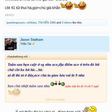
cbt 41 tủi thui hà,gọi=chú già khằn
29/3/13
quanlongxuyen
,
vinhkieu
,
THỊ HẾN 1980
and
3 others
like this.
Jason Statham
Thần Tài
chaubathong nói:
↑
Tuần sau hẹn cafe ở sg nha ace,địa điểm ace ở trên đó bít
chứ cbt ko bít hic...hic
ai đi thì nt ở đây,ace chủ íu giao lưu vui là 9 nha
hẹn chủ nhật tuần sau nha
tuần nầy ko đc vì sót 1 ngừ
cv của cbt có thể xếp lại tuần sau đc
Click to expand...