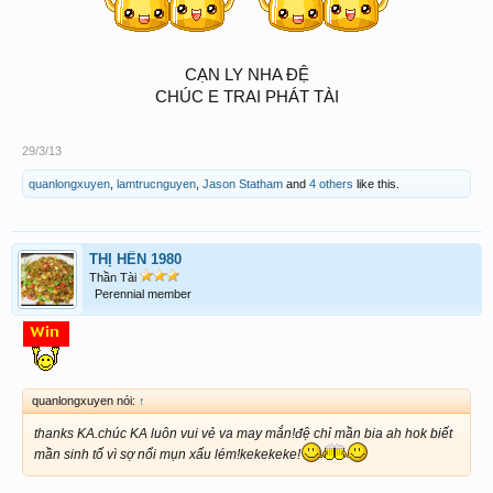
CẠN LY NHA ĐỆ
CHÚC E TRAI PHÁT TÀI
29/3/13
quanlongxuyen
,
lamtrucnguyen
,
Jason Statham
and
4 others
like this.
THỊ HẾN 1980
Thần Tài
Perennial member
quanlongxuyen nói:
↑
thanks KA.chúc KA luôn vui vẻ va may mắn!đệ chỉ mần bia ah hok biết
mần sinh tố vì sợ nổi mụn xấu lém!kekekeke!