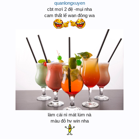
quanlongxuyen
cbt mơì 2 đệ -mụi nha
cam thất lể wan đông wa
làm cái nì mát lúm nà
màu đỏ hv win nha