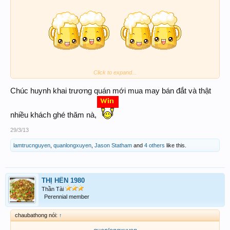
Click to expand...
CẠN LY NHA ĐỆ
CHÚC E TRAI PHÁT TÀI​
Chúc huynh khai trương quán mới mua may bán đắt và thật
nhiều khách ghé thăm nà,
29/3/13
lamtrucnguyen
,
quanlongxuyen
,
Jason Statham
and
4 others
like this.
THỊ HẾN 1980
Thần Tài
Perennial member
chaubathong nói:
↑