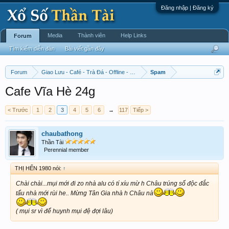
Đăng nhập | Đăng ký
Media
Thành viên
Help Links
Forum
Tìm kiếm diễn đàn
Bài viết gần đây
Forum
Giao Lưu - Café - Trà Đá - Offline - Tỉnh Tò Hihi!
Spam
Cafe Vĩa Hè 24g
< Trước
1
2
3
4
5
6
→
117
Tiếp >
chaubathong
Thần Tài
Perennial member
THỊ HẾN 1980 nói:
↑
Chài chài...mụi mới đi zo nhà alu có tí xíu mừ h Châu trúng số độc đắc
tẩu nhà mới rùi he.. Mừng Tân Gia nhà h Châu nà
( mụi sr vì để huynh mụi đệ đợi lâu)