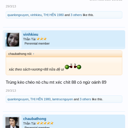
29/3/13
quanlongxuyen
,
vinhkieu
,
THỊ HẾN 1980
and
3 others
like this.
vinhkieu
Thần Tài
Perennial member
chaubathong nói:
↑
xác theo sách=xương=88 nữa đệ ui
Trùng kèo chéo nò chu mt xéc chít 88 có ngừ oánh 89
29/3/13
quanlongxuyen
,
THỊ HẾN 1980
,
lamtrucnguyen
and
3 others
like this.
chaubathong
Thần Tài
Perennial member