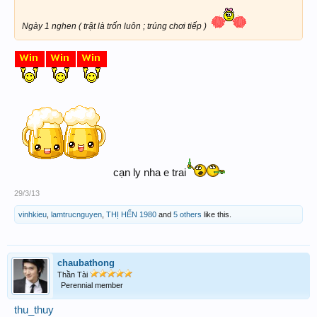
Ngày 1 nghen ( trật là trốn luôn ; trúng chơi tiếp )
cạn ly nha e trai
29/3/13
vinhkieu
,
lamtrucnguyen
,
THỊ HẾN 1980
and
5 others
like this.
chaubathong
Thần Tài
Perennial member
thu_thuy