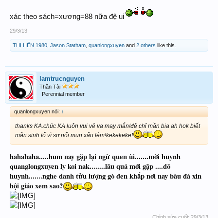
xác theo sách=xương=88 nữa đệ ui
29/3/13
THỊ HẾN 1980
,
Jason Statham
,
quanlongxuyen
and
2 others
like this.
lamtrucnguyen
Thần Tài
Perennial member
quanlongxuyen nói:
↑
thanks KA.chúc KA luôn vui vẻ va may mắn!đệ chỉ mần bia ah hok biết
mần sinh tố vì sợ nổi mụn xấu lém!kekekeke!
hahahaha.....hum nay gặp lại ngừ quen ùi.......mời huynh
quanglongxuyen ly koi nak........lâu quá mới gặp ....dô
huynh.......nghe danh tửu lượng gò đen khắp nơi nay bàu đá xin
hội giáo xem sao?
Chỉnh sửa cuối:
29/3/13