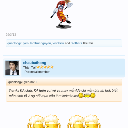
29/3/13
quanlongxuyen
,
lamtrucnguyen
,
vinhkieu
and
3 others
like this.
chaubathong
Thần Tài
Perennial member
quanlongxuyen nói:
↑
thanks KA.chúc KA luôn vui vẻ va may mắn!đệ chỉ mần bia ah hok biết
mần sinh tố vì sợ nổi mụn xấu lém!kekekeke!