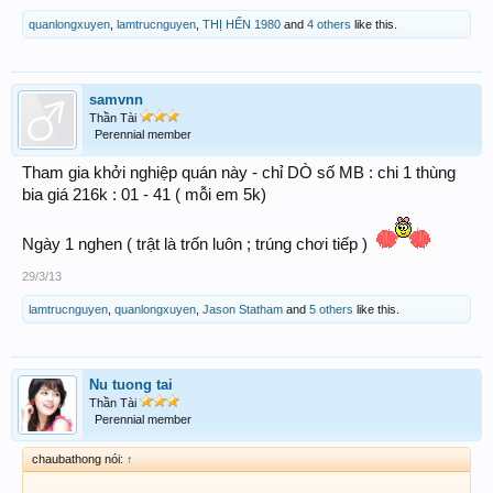
quanlongxuyen
,
lamtrucnguyen
,
THỊ HẾN 1980
and
4 others
like this.
samvnn
Thần Tài
Perennial member
Tham gia khởi nghiệp quán này - chỉ DÒ số MB : chi 1 thùng
bia giá 216k : 01 - 41 ( mỗi em 5k)
Ngày 1 nghen ( trật là trốn luôn ; trúng chơi tiếp )
29/3/13
lamtrucnguyen
,
quanlongxuyen
,
Jason Statham
and
5 others
like this.
Nu tuong tai
Thần Tài
Perennial member
chaubathong nói:
↑