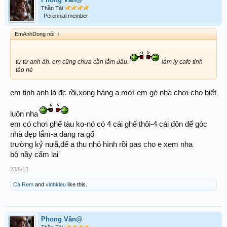
Thần Tài
Perennial member
EmAnhDong nói:
↑
từ từ anh àh. em cũng chưa cần lắm đâu.
làm ly cafe tỉnh
táo nè
em tinh anh là đc rồi,xong hàng a mơì em gé nhà chơi cho biết
luôn nha
em có chơi ghế tàu ko-nó có 4 cái ghế thôi-4 cái đôn để góc
nhà đẹp lắm-a đang ra gổ
trường kỷ nưã,để a thu nhỏ hình rồi pas cho e xem nha
bộ nầy cẩm lai
23/6/13
Cà Rem
and
vinhkieu
like this.
Phong Vân@