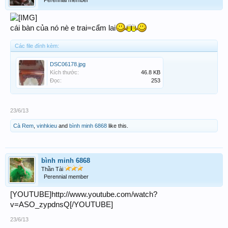
cái bàn của nó nè e trai=cẩm lai
Các file đính kèm:
DSC06178.jpg
Kích thước:
46.8 KB
Đọc:
253
23/6/13
Cà Rem
,
vinhkieu
and
bình minh 6868
like this.
bình minh 6868
Thần Tài
Perennial member
[YOUTUBE]http://www.youtube.com/watch?
v=ASO_zypdnsQ[/YOUTUBE]
23/6/13