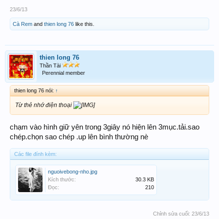
23/6/13
Cà Rem
and
thien long 76
like this.
thien long 76
Thần Tài
Perennial member
thien long 76 nói:
↑
Từ thẻ nhớ điện thoại
chạm vào hình giữ yên trong 3giây nó hiện lên 3mục.tải.sao
chép.chọn sao chép .up lên bình thường nè
Các file đính kèm:
nguoivebong-nho.jpg
Kích thước:
30.3 KB
Đọc:
210
Chỉnh sửa cuối:
23/6/13