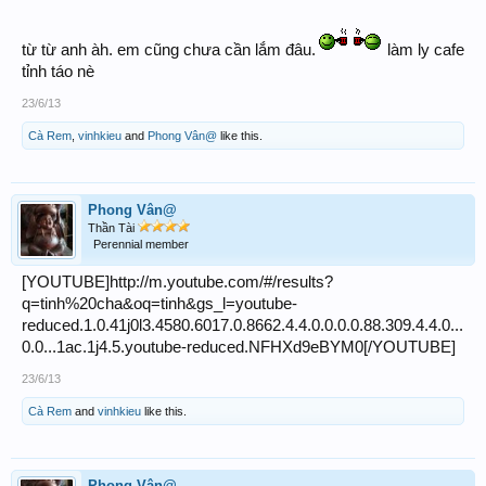
từ từ anh àh. em cũng chưa cần lắm đâu.
làm ly cafe
tỉnh táo nè
23/6/13
Cà Rem
,
vinhkieu
and
Phong Vân@
like this.
Phong Vân@
Thần Tài
Perennial member
[YOUTUBE]http://m.youtube.com/#/results?
q=tinh%20cha&oq=tinh&gs_l=youtube-
reduced.1.0.41j0l3.4580.6017.0.8662.4.4.0.0.0.0.88.309.4.4.0...
0.0...1ac.1j4.5.youtube-reduced.NFHXd9eBYM0[/YOUTUBE]
23/6/13
Cà Rem
and
vinhkieu
like this.
Phong Vân@