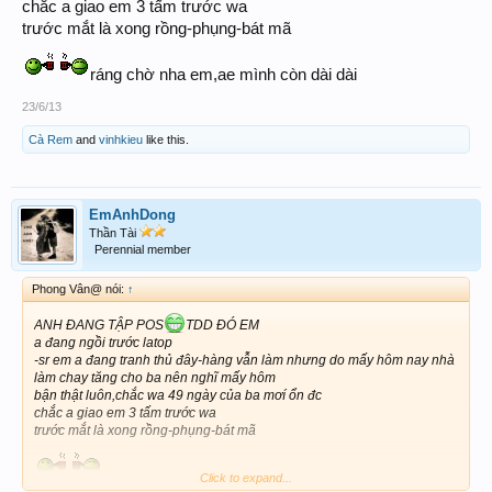
chắc a giao em 3 tấm trước wa
trước mắt là xong rồng-phụng-bát mã
ráng chờ nha em,ae mình còn dài dài
23/6/13
Cà Rem
and
vinhkieu
like this.
EmAnhDong
Thần Tài
Perennial member
Phong Vân@ nói:
↑
ANH ĐANG TẬP POS
TDD ĐÓ EM
a đang ngồi trước latop
-sr em a đang tranh thủ đây-hàng vẫn làm nhưng do mấy hôm nay nhà
làm chay tăng cho ba nên nghĩ mấy hôm
bận thật luôn,chắc wa 49 ngày của ba mơí ổn đc
chắc a giao em 3 tấm trước wa
trước mắt là xong rồng-phụng-bát mã
ráng chờ nha em,ae mình còn dài dài
Click to expand...