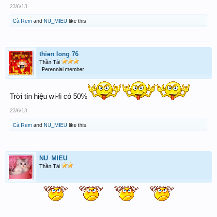
23/6/13
Cà Rem
and
NU_MIEU
like this.
thien long 76
Thần Tài
Perennial member
Trời tín hiệu wi-fi có 50%
23/6/13
Cà Rem
and
NU_MIEU
like this.
NU_MIEU
Thần Tài