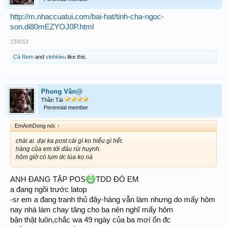
http://m.nhaccuatui.com/bai-hat/tinh-cha-ngoc-
son.di80mEZYOJ0P.html
23/6/13
Cà Rem
and
vinhkieu
like this.
Phong Vân@
Thần Tài
Perennial member
EmAnhDong nói:
↑
chài ai. đại ka post cái gì ko hiểu gì hết.
hàng cũa em tới đâu rùi huynh.
hôm giờ có lụm dc lúa ko nà
ANH ĐANG TẬP POS
TDD ĐÓ EM
a đang ngồi trước latop
-sr em a đang tranh thủ đây-hàng vẫn làm nhưng do mấy hôm
nay nhà làm chay tăng cho ba nên nghĩ mấy hôm
bận thật luôn,chắc wa 49 ngày của ba mơí ổn đc