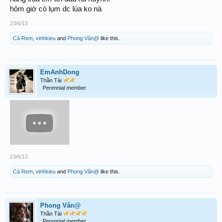
hôm giờ có lụm dc lúa ko nà
23/6/13
Cà Rem
,
vinhkieu
and
Phong Vân@
like this.
EmAnhDong
Thần Tài
Perennial member
23/6/13
Cà Rem
,
vinhkieu
and
Phong Vân@
like this.
Phong Vân@
Thần Tài
Perennial member