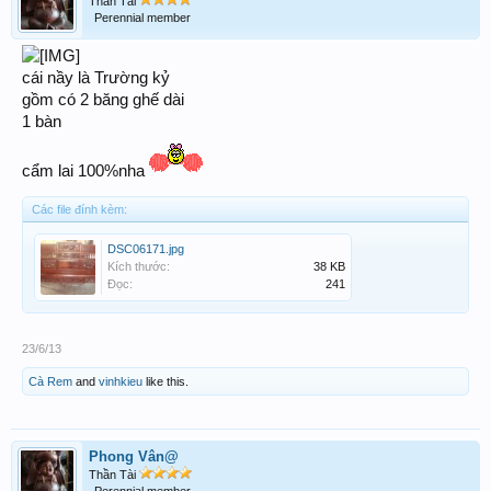
Thần Tài
Perennial member
cái nầy là Trường kỷ
gồm có 2 băng ghế dài
1 bàn
cẩm lai 100%nha
Các file đính kèm:
DSC06171.jpg
Kích thước:
38 KB
Đọc:
241
23/6/13
Cà Rem
and
vinhkieu
like this.
Phong Vân@
Thần Tài
Perennial member