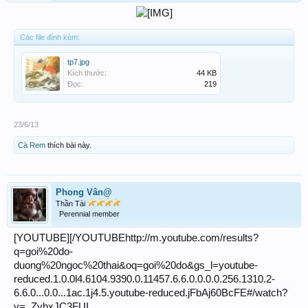
Các file đính kèm:
tp7.jpg
Kích thước:
44 KB
Đọc:
219
23/6/13
Cà Rem
thích bài này.
Phong Vân@
Thần Tài
Perennial member
[YOUTUBE][/YOUTUBEhttp://m.youtube.com/results?
q=goi%20do-
duong%20ngoc%20thai&oq=goi%20do&gs_l=youtube-
reduced.1.0.0l4.6104.9390.0.11457.6.6.0.0.0.0.256.1310.2-
6.6.0...0.0...1ac.1j4.5.youtube-reduced.jFbAj60BcFE#/watch?
v=_ZyhxJC3FUI