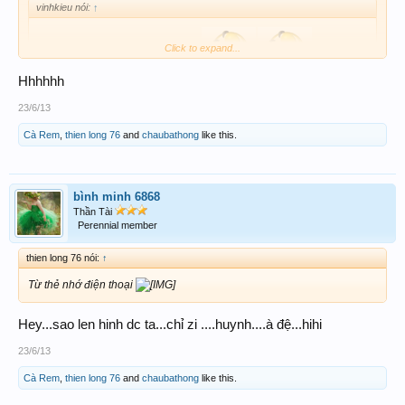
vinhkieu nói:
↑
Click to expand...
Hhhhhh
23/6/13
Cà Rem
,
thien long 76
and
chaubathong
like this.
bình minh 6868
Thần Tài
Perennial member
thien long 76 nói:
↑
Từ thẻ nhớ điện thoại
Hey...sao len hinh dc ta...chỉ zi ....huynh....à đệ...hihi
23/6/13
Cà Rem
,
thien long 76
and
chaubathong
like this.