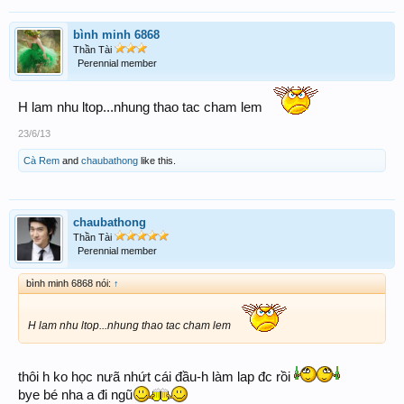
bình minh 6868
Thần Tài
Perennial member
H lam nhu ltop...nhung thao tac cham lem
23/6/13
Cà Rem
and
chaubathong
like this.
chaubathong
Thần Tài
Perennial member
bình minh 6868 nói:
↑
H lam nhu ltop...nhung thao tac cham lem
thôi h ko học nưã nhứt cái đầu-h làm lap đc rồi
bye bé nha a đi ngũ