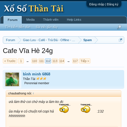
Đăng nhập | Đăng ký
Media
Thành viên
Help Links
Forum
Tìm kiếm diễn đàn
Bài viết gần đây
Forum
Giao Lưu - Café - Trà Đá - Offline - Tỉnh Tò Hihi!
Spam
Cafe Vĩa Hè 24g
< Trước
1
←
110
111
112
113
114
→
117
Tiếp >
bình minh 6868
Thần Tài
Perennial member
chaubathong nói:
↑
ưà làm thử coi chứ máy a làm ko đc
ủa máy e có chuột rơì copi hả
:132
Hhhhhhhh