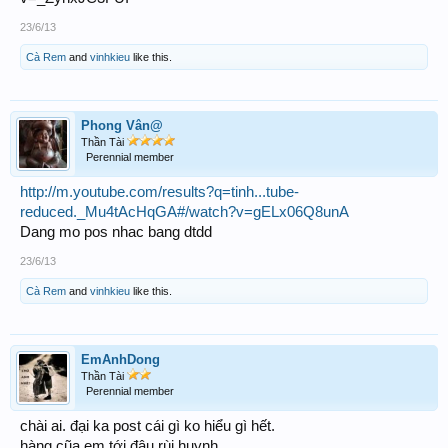
23/6/13
Cà Rem
and
vinhkieu
like this.
Phong Vân@
Thần Tài
Perennial member
http://m.youtube.com/results?q=tinh...tube-
reduced._Mu4tAcHqGA#/watch?v=gELx06Q8unA
Dang mo pos nhac bang dtdd
23/6/13
Cà Rem
and
vinhkieu
like this.
EmAnhDong
Thần Tài
Perennial member
chài ai. đại ka post cái gì ko hiểu gì hết.
hàng cũa em tới đâu rùi huynh.