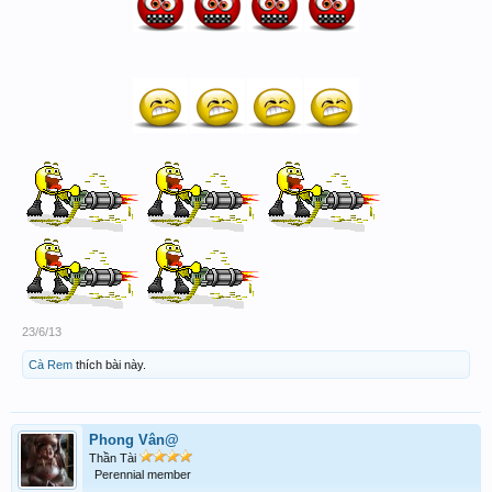
23/6/13
Cà Rem
thích bài này.
Phong Vân@
Thần Tài
Perennial member