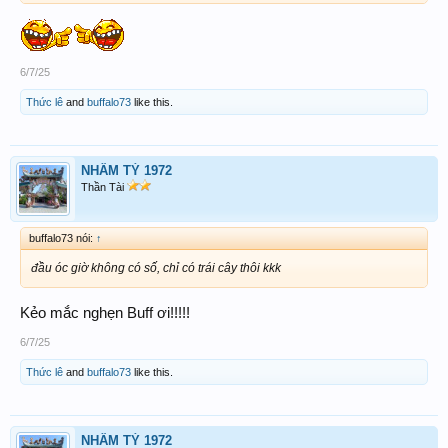
6/7/25
Thức lê
and
buffalo73
like this.
NHÂM TÝ 1972
Thần Tài
buffalo73 nói:
↑
đầu óc giờ không có số, chỉ có trái cây thôi kkk
Kẻo mắc nghẹn Buff ơi!!!!!
6/7/25
Thức lê
and
buffalo73
like this.
NHÂM TÝ 1972