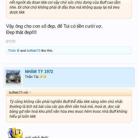
nết người đa đoan kkk coi vậy chứ sức chịu đựng của Buff cao lắm
nhe. Đi chơi chứ không phải đi đầu thai mà không quay lại trả treo
được kkk
Vậy ông cho con số đẹp, để Tui có tiền cưới vợ.
Đẹp thật đẹp!!!!
6/7/25
Thức lê
and
buffalo73
like this.
NHÂM TÝ 1972
Thần Tài
buffalo73 nói:
↑
Tý cũng không cần phải nghiện Buff thế đâu kkk sáng sớm chủ nhật
thường là lịch trả bài của các gia đình văn hoá mà, moá ơi, đọc cái
bảng gđ văn hoá khu phố văn hóa treo truoc hẻm truoc nhà Buff không
hiểu gì luôn kkk