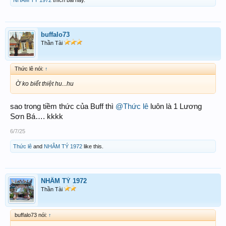
NHÂM TÝ 1972
thích bài này.
buffalo73
Thần Tài
Thức lê nói:
↑
Ờ ko biết thiệt hu...hu
sao trong tiềm thức của Buff thì
@Thức lê
luôn là 1 Lương
Sơn Bá…. kkkk
6/7/25
Thức lê
and
NHÂM TÝ 1972
like this.
NHÂM TÝ 1972
Thần Tài
buffalo73 nói:
↑