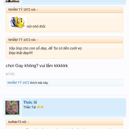
NHÂM TÝ 1972 nói:
↑
nói nhỏ thôi.
NHÂM TÝ 1972 nói:
↑
Vậy ông cho con số đẹp, để Tui có tiền cưới vợ.
Đẹp thật đẹp!!!!
chơi Gay không? vui lắm kkkkkk
6/7/25
NHÂM TÝ 1972
thích bài này.
Thức lê
Thần Tài
buffalo73 nói:
↑