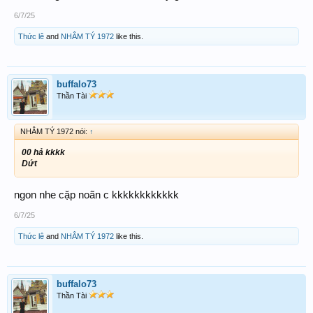
6/7/25
Thức lê
and
NHÂM TÝ 1972
like this.
buffalo73
Thần Tài
NHÂM TÝ 1972 nói:
↑
00 hả kkkk
Dứt
ngon nhe cặp noãn c kkkkkkkkkkkk
6/7/25
Thức lê
and
NHÂM TÝ 1972
like this.
buffalo73
Thần Tài