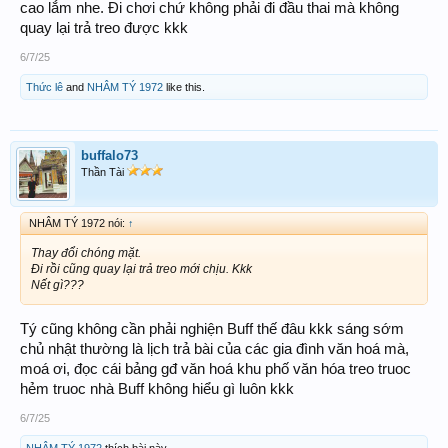
cao lắm nhe. Đi chơi chứ không phải đi đầu thai mà không
quay lại trả treo được kkk
6/7/25
Thức lê
and
NHÂM TÝ 1972
like this.
buffalo73
Thần Tài
NHÂM TÝ 1972 nói:
↑
Thay đổi chóng mặt.
Đi rồi cũng quay lại trả treo mới chịu. Kkk
Nết gì???
Tý cũng không cần phải nghiện Buff thế đâu kkk sáng sớm
chủ nhật thường là lịch trả bài của các gia đình văn hoá mà,
moá ơi, đọc cái bảng gđ văn hoá khu phố văn hóa treo truoc
hẻm truoc nhà Buff không hiểu gì luôn kkk
6/7/25