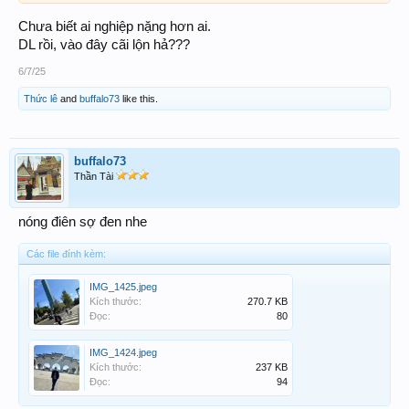
Chưa biết ai nghiệp nặng hơn ai.
DL rồi, vào đây cãi lộn hả???
6/7/25
Thức lê
and
buffalo73
like this.
buffalo73
Thần Tài
nóng điên sợ đen nhe
Các file đính kèm:
IMG_1425.jpeg
Kích thước:
270.7 KB
Đọc:
80
IMG_1424.jpeg
Kích thước:
237 KB
Đọc:
94