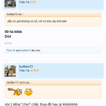
Thần Tài
buffalo73 nói:
↑
đầu óc giờ không có số, chỉ có trái cây thôi kkk
00 hả kkkk
Dứt
6/7/25
Thức lê
and
buffalo73
like this.
buffalo73
Thần Tài
NHÂM TÝ 1972 nói:
↑
nói 1 tiếng “chơi” chắc thua đề hay gì kkkkkkkk