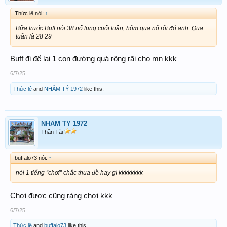
Thức lê nói:
↑
Bữa trước Buff nói 38 nổ tung cuối tuần, hôm qua nổ rồi đó anh. Qua
tuần là 28 29
Buff đi để lại 1 con đường quá rộng rãi cho mn kkk
6/7/25
Thức lê
and
NHÂM TÝ 1972
like this.
NHÂM TÝ 1972
Thần Tài
buffalo73 nói:
↑
nói 1 tiếng “chơi” chắc thua đề hay gì kkkkkkkk
Chơi được cũng ráng chơi kkk
6/7/25
Thức lê
and
buffalo73
like this.