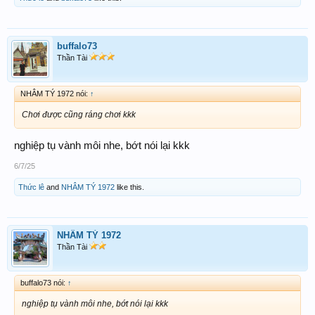
buffalo73
Thần Tài
NHÂM TÝ 1972 nói:
↑
Chơi được cũng ráng chơi kkk
nghiệp tụ vành môi nhe, bớt nói lại kkk
6/7/25
Thức lê
and
NHÂM TÝ 1972
like this.
NHÂM TÝ 1972
Thần Tài
buffalo73 nói:
↑
nghiệp tụ vành môi nhe, bớt nói lại kkk