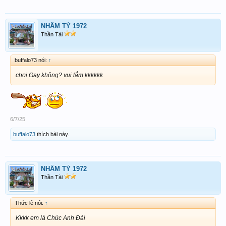
NHÂM TÝ 1972
Thần Tài
buffalo73 nói:
↑
chơi Gay không? vui lắm kkkkkk
6/7/25
buffalo73
thích bài này.
NHÂM TÝ 1972
Thần Tài
Thức lê nói:
↑
Kkkk em là Chúc Anh Đài