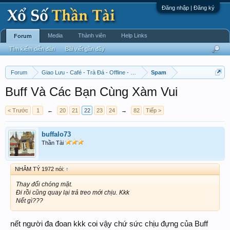
Đăng nhập | Đăng ký
Media
Thành viên
Help Links
Forum
Tìm kiếm diễn đàn
Bài viết gần đây
Forum
Giao Lưu - Café - Trà Đá - Offline - Tỉnh Tò Hihi!
Spam
Buff Và Các Bạn Cùng Xàm Vui
< Trước
1
←
20
21
22
23
24
→
82
Tiếp >
buffalo73
Thần Tài
NHÂM TÝ 1972 nói:
↑
Thay đổi chóng mặt.
Đi rồi cũng quay lại trả treo mới chịu. Kkk
Nết gì???
nết người đa đoan kkk coi vậy chứ sức chịu đựng của Buff