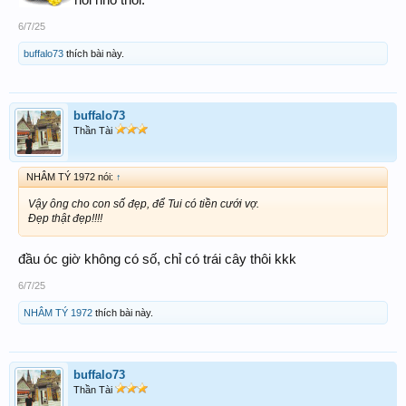
nói nhỏ thôi.
6/7/25
buffalo73
thích bài này.
buffalo73
Thần Tài
NHÂM TÝ 1972 nói:
↑
Vậy ông cho con số đẹp, để Tui có tiền cưới vợ.
Đẹp thật đẹp!!!!
đầu óc giờ không có số, chỉ có trái cây thôi kkk
6/7/25
NHÂM TÝ 1972
thích bài này.
buffalo73
Thần Tài