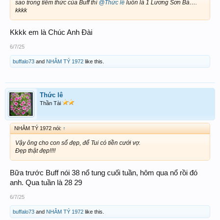
sao trong tiềm thức của Buff thì
@Thức lê
luôn là 1 Lương Sơn Bá….
kkkk
Kkkk em là Chúc Anh Đài
6/7/25
buffalo73
and
NHÂM TÝ 1972
like this.
Thức lê
Thần Tài
NHÂM TÝ 1972 nói:
↑
Vậy ông cho con số đẹp, để Tui có tiền cưới vợ.
Đẹp thật đẹp!!!!
Bữa trước Buff nói 38 nổ tung cuối tuần, hôm qua nổ rồi đó
anh. Qua tuần là 28 29
6/7/25
buffalo73
and
NHÂM TÝ 1972
like this.