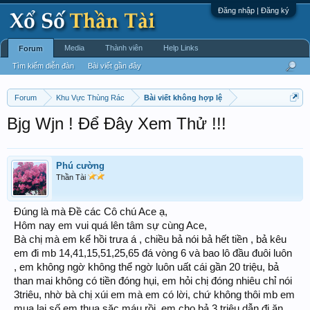
Đăng nhập | Đăng ký
Media
Thành viên
Help Links
Forum
Tìm kiếm diễn đàn
Bài viết gần đây
Forum
Khu Vực Thùng Rác
Bài viết không hợp lệ
Bjg Wjn ! Để Đây Xem Thử !!!
Phú cường
Thần Tài
Đúng là mà Đề các Cô chú Ace ạ,
Hôm nay em vui quá lên tâm sự cùng Ace,
Bà chị mà em kể hồi trưa á , chiều bả nói bả hết tiền , bả kêu
em đi mb 14,41,15,51,25,65 đá vòng 6 và bao lô đầu đuôi luôn
, em không ngờ không thể ngờ luôn uất cái gần 20 triệu, bả
than mai không có tiền đóng hụi, em hỏi chị đóng nhiêu chỉ nói
3triêu, nhờ bà chị xúi em mà em có lời, chứ không thôi mb em
mua lại số em thua sặc máu rồi, em cho bả 3 triệu dẫn đi ăn