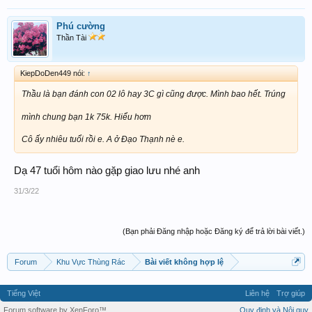
Phú cường
Thần Tài
KiepDoDen449 nói:
↑
Thầu là bạn đánh con 02 lô hay 3C gì cũng được. Mình bao hết. Trúng
mình chung bạn 1k 75k. Hiểu hơm
Cô ấy nhiêu tuổi rồi e. A ở Đạo Thạnh nè e.
Dạ 47 tuổi hôm nào gặp giao lưu nhé anh
31/3/22
(Bạn phải Đăng nhập hoặc Đăng ký để trả lời bài viết.)
Forum
Khu Vực Thùng Rác
Bài viết không hợp lệ
Tiếng Việt
Liên hệ
Trợ giúp
Forum software by XenForo™
Quy định và Nội quy