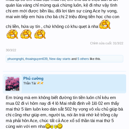
quán lúa vàng chỉ mừng quá chừng luôn, kệ đi như vậy tình
chị em mới được bền lâu, đôi lơi tâm sự cùng Ace hy vọng,
mai win tiếp em hứa cho bà chị 2 triệu đóng tiền học cho con
chị liền, hứa uy tín , chứ không có khu quẹt à nha
Chỉnh sửa cuối:
31/3/22
30/3/22
phuongnghi
,
thoainguyen639
,
New day starts
and
5 others
like this.
Phú cường
Thần Tài
Em trúng mà em không biết đường tín tiền luôn chỉ kêu em
mua 02 đi vì hôm nay đi 4 lô Mai nhất định về 1lô 02 em thấy
mai thứ 5 làm luôn keo dán sắt 502 hy vọng vô xỉu chủ giúp bà
chị cũng như giúp em, người ta, nói ăn trái nhớ kẻ trồng cây
mà phải hôn Ace, chúc tất cả Ace xổ số thần tài mai thứ 5
cùng win với em nha