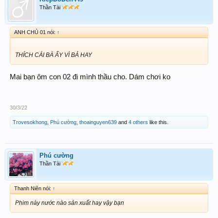
Thần Tài
ANH CHỦ 01 nói:
↑
THÍCH CÁI BÀ ẤY VÌ BẢ HAY
Mai bạn ôm con 02 đi mình thầu cho. Dám chơi ko
30/3/22
Trovesokhong
,
Phú cường
,
thoainguyen639
and
4 others
like this.
Phú cường
Thần Tài
Thanh Niên nói:
↑
Phim này nước nào sản xuất hay vậy bạn