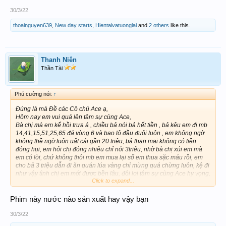
30/3/22
thoainguyen639
,
New day starts
,
Hientaivatuonglai
and
2 others
like this.
Thanh Niên
Thần Tài
Phú cường nói:
↑
Đúng là mà Đề các Cô chú Ace ạ,
Hôm nay em vui quá lên tâm sự cùng Ace,
Bà chị mà em kể hồi trưa á , chiều bả nói bả hết tiền , bả kêu em đi mb
14,41,15,51,25,65 đá vòng 6 và bao lô đầu đuôi luôn , em không ngờ
không thề ngờ luôn uất cái gần 20 triệu, bả than mai không có tiền
đóng hụi, em hỏi chị đóng nhiêu chỉ nói 3triêu, nhờ bà chị xúi em mà
em có lời, chứ không thôi mb em mua lại số em thua sặc máu rồi, em
cho bả 3 triệu dẫn đi ăn quán lúa vàng chỉ mừng quá chừng luôn, kệ đi
như vậy tình chị em mới được bền lâu, đôi lơi tâm sự cùng Ace hy vọng,
Click to expand...
mai win tiếp em hứa cho bà chị 2 triệu đóng tiền học cho con chị liền,
hứa uy tín , chứ không có khu quẹt à nha
Phim này nước nào sản xuất hay vậy bạn
30/3/22