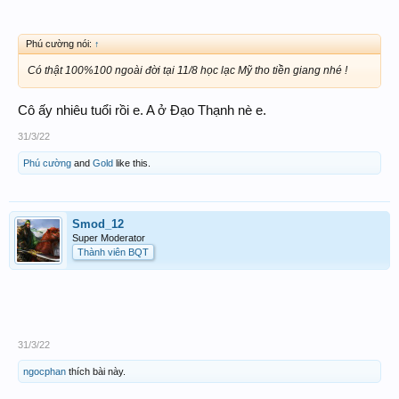
Phú cường nói:
↑
Có thật 100%100 ngoài đời tại 11/8 học lạc Mỹ tho tiền giang nhé !
Cô ấy nhiêu tuổi rồi e. A ở Đạo Thạnh nè e.
31/3/22
Phú cường
and
Gold
like this.
Smod_12
Super Moderator
Thành viên BQT
31/3/22
ngocphan
thích bài này.