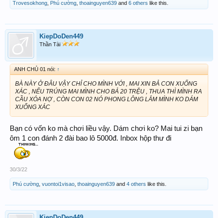
Trovesokhong
,
Phú cường
,
thoainguyen639
and
6 others
like this.
KiepDoDen449
Thần Tài
ANH CHỦ 01 nói:
↑
BÀ NÀY Ở ĐÂU VẬY CHỈ CHO MÌNH VỚI , MAI XIN BẢ CON XUỐNG
XÁC , NẾU TRÚNG MAI MÌNH CHO BẢ 20 TRỆU , THUA THÌ MÌNH RA
CẦU XÓA NỢ , CÒN CON 02 NÓ PHONG LÔNG LẮM MÌNH KO DÁM
XUỐNG XÁC
Bạn có vốn ko mà chơi liều vậy. Dám chơi ko? Mai tui zi bạn
ôm 1 con đánh 2 đài bao lô 5000đ. Inbox hộp thư đi
30/3/22
Phú cường
,
vuontoi1visao
,
thoainguyen639
and
4 others
like this.
KiepDoDen449