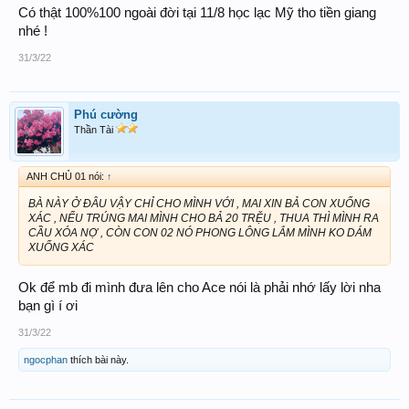
Có thật 100%100 ngoài đời tại 11/8 học lạc Mỹ tho tiền giang
nhé !
31/3/22
Phú cường
Thần Tài
ANH CHỦ 01 nói:
↑
BÀ NÀY Ở ĐÂU VẬY CHỈ CHO MÌNH VỚI , MAI XIN BẢ CON XUỐNG
XÁC , NẾU TRÚNG MAI MÌNH CHO BẢ 20 TRỆU , THUA THÌ MÌNH RA
CẦU XÓA NỢ , CÒN CON 02 NÓ PHONG LÔNG LẮM MÌNH KO DÁM
XUỐNG XÁC
Ok để mb đi mình đưa lên cho Ace nói là phải nhớ lấy lời nha
bạn gì í ơi
31/3/22
ngocphan
thích bài này.