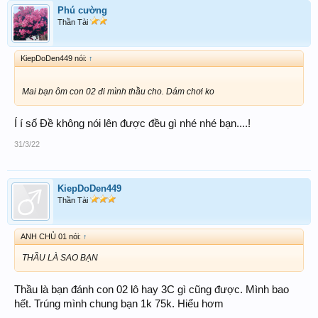
Phú cường
Thần Tài
KiepDoDen449 nói:
↑
Mai bạn ôm con 02 đi mình thầu cho. Dám chơi ko
Í í số Đề không nói lên được đều gì nhé nhé bạn....!
31/3/22
KiepDoDen449
Thần Tài
ANH CHỦ 01 nói:
↑
THẦU LÀ SAO BẠN
Thầu là bạn đánh con 02 lô hay 3C gì cũng được. Mình bao
hết. Trúng mình chung bạn 1k 75k. Hiểu hơm