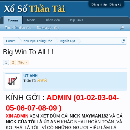
Đăng nhập | Đăng ký
Media
Thành viên
Help Links
Forum
Tìm kiếm diễn đàn
Bài viết gần đây
Forum
Khu Vực Thùng Rác
Nghĩa Địa
Big Win To All ! !
1
2
Tiếp >
UT ANH
Thần Tài
KÍNH GỞI
:
ADMIN (01-02-03-04-
05-06-07-08-09 )
XIN ADMIN
XEM XÉT DÙM CÁI
NICK MAYMAN182
VÀ CÁI
NICK CỦA TÔI LÀ ÚT ANH
KHÁC NHAU HOÀN TOÀN ,VÀ
KO PHẢI LÀ TÔI , VÌ CÓ NHỮNG NGƯỜI HIỂU LẦM LÀ