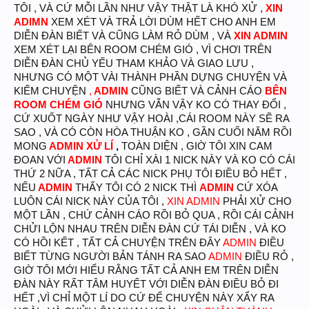
TÔI , VÀ CỨ MỖI LẦN NHƯ VẬY THẬT LÀ KHÓ XỬ ,
XIN
ADIMN
XEM XÉT VÀ TRẢ LỜI DÙM HẾT CHO ANH EM
DIỄN ĐÀN BIẾT VÀ CŨNG LÀM RỎ DÙM , VÀ
XIN ADMIN
XEM XÉT LẠI BÊN ROOM CHÉM GIÓ , VÌ CHƠI TRÊN
DIỄN ĐÀN CHỦ YẾU THAM KHẢO VÀ GIAO LƯU ,
NHƯNG CÓ MỘT VÀI THÀNH PHẦN DỰNG CHUYỆN VÀ
KIẾM CHUYỆN
,
ADMIN
CŨNG BIẾT VÀ CẢNH CÁO
BÊN
ROOM CHÉM GIÓ
NHƯNG VẪN VẬY KO CÓ THAY ĐỔI ,
CỨ XUỐT NGÀY NHƯ VẬY HOÀI ,CÁI ROOM NÀY SẼ RA
SAO , VÀ CÓ CÒN HÒA THUẬN KO , GẦN CUỐI NĂM RỒI
MONG
ADMIN XỬ LÍ
,
TOÀN DIỆN , GIỜ TÔI XIN CAM
ĐOAN VỚI
ADMIN
TÔI CHỈ XÀI 1 NICK NÀY VÀ KO CÓ CÁI
THỨ 2 NỮA , TẤT CẢ CÁC NICK PHỤ TÔI ĐIỀU BỎ HẾT ,
NẾU
ADMIN
THẤY TÔI CÓ 2 NICK THÌ
ADMIN
CỨ XÓA
LUÔN CÁI NICK NÀY CỦA TÔI ,
XIN ADMIN
PHẢI XỬ CHO
MỘT LẦN , CHỨ CẢNH CÁO RỒI BỎ QUA , RỒI CÁI CẢNH
CHỬI LỘN NHAU TRÊN DIỄN ĐÀN CỨ TÁI DIỄN , VÀ KO
CÓ HỒI KẾT , TẤT CẢ CHUYỆN TRÊN ĐÂY
ADMIN
ĐIỀU
BIẾT TỪNG NGƯỜI BẢN TÁNH RA SAO
ADMIN
ĐIỀU RỎ ,
GIỜ TÔI MỚI HIỂU RẰNG TẤT CẢ ANH EM TRÊN DIỄN
ĐÀN NÀY RẤT TÂM HUYẾT VỚI DIỄN ĐÀN ĐIỀU BỎ ĐI
HẾT ,VÌ CHỈ MỘT LÍ DO CỨ ĐỂ CHUYỆN NÀY XẨY RA