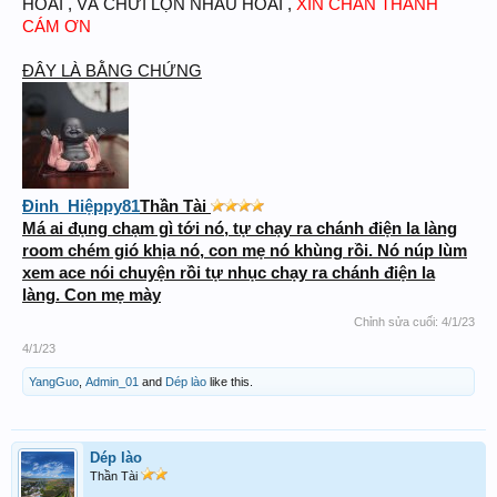
HOÀI , VÀ CHỬI LỘN NHAU HOÀI ,
XIN CHÂN THÀNH
CÁM ƠN
ĐÂY LÀ BẰNG CHỨNG
Đinh_Hiệppy81
Thần Tài
Má ai đụng chạm gì tới nó, tự chạy ra chánh điện la làng
room chém gió khịa nó, con mẹ nó khùng rồi. Nó núp lùm
xem ace nói chuyện rồi tự nhục chạy ra chánh điện la
làng. Con mẹ mày
Chỉnh sửa cuối:
4/1/23
4/1/23
YangGuo
,
Admin_01
and
Dép lào
like this.
Dép lào
Thần Tài