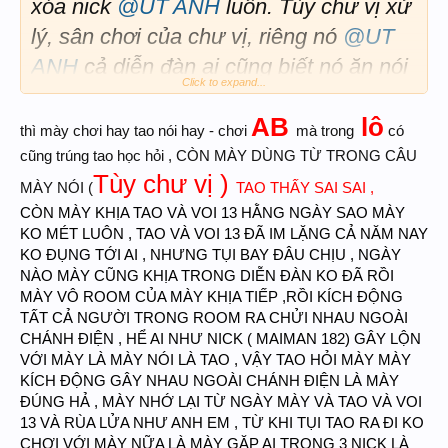
xóa nick
@UT ANH
luôn. Tùy chư vị xử
lý, sân chơi của chư vị, riêng nó
@UT
ANH
cả diễn đàn ai cũng biết nó ăn nói
Click to expand...
ngược ngạo, mưu mô, nham hiểm,bạo
AB
lô
loạn,cho nên không có ai chơi với nó là
thì mày chơi hay tao nói hay - chơi
mà trong
có
vậy, ở diễn đàn này đủ loại thành phần
CÒN MÀY DÙNG TỪ TRONG CÂU
cũng trúng tao học hỏi ,
Tùy chư vị )
từ tri thức cho tới quét rác đều có. Tại
MÀY NÓI
TAO THẤY SAI SAI ,
(
CÒN MÀY KHỊA TAO VÀ VOI 13 HẰNG NGÀY SAO MÀY
sao nó lại cô độc chắc tự nó hiểu. Thôi
KO MÉT LUÔN , TAO VÀ VOI 13 ĐÃ IM LẶNG CẢ NĂM NAY
BQT cứ đọc lời nó viết đó. Ngày nay nó
KO ĐỤNG TỚI AI , NHƯNG TỤI BAY ĐÂU CHỊU , NGÀY
lấy nick ảo ra trích khịa tôi nha. xem
NÀO MÀY CŨNG KHỊA TRONG DIỄN ĐÀN KO ĐÃ RỒI
MÀY VÔ ROOM CỦA MÀY KHỊA TIẾP ,RỒI KÍCH ĐỘNG
xét. Trân trọng!
TẤT CẢ NGƯỜI TRONG ROOM RA CHỬI NHAU NGOÀI
CHÁNH ĐIỆN , HỂ AI NHƯ NICK ( MAIMAN 182) GÂY LỘN
VỚI MÀY LÀ MÀY NÓI LÀ TAO , VẬY TAO HỎI MÀY MÀY
KÍCH ĐỘNG GÂY NHAU NGOÀI CHÁNH ĐIỆN LÀ MÀY
ĐÚNG HẢ , MÀY NHỚ LẠI TỪ NGÀY MÀY VÀ TAO VÀ VOI
13 VÀ RÙA LỬA NHƯ ANH EM , TỪ KHI TỤI TAO RA ĐI KO
CHƠI VỚI MÀY NỮA LÀ MÀY GẶP AI TRONG 3 NICK LÀ