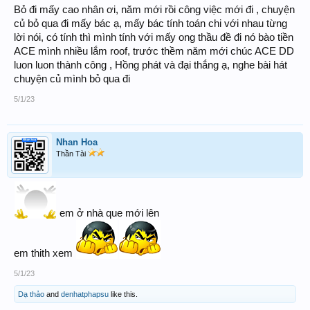
Bỏ đi mấy cao nhân ơi, năm mới rồi công việc mới đi , chuyện
củ bỏ qua đi mấy bác ạ, mấy bác tính toán chi với nhau từng
lời nói, có tính thì mình tính với mấy ong thầu đề đi nó bào tiền
ACE mình nhiều lắm roof, trước thềm năm mới chúc ACE DD
luon luon thành công , Hồng phát và đại thắng ạ, nghe bài hát
chuyện củ mình bỏ qua đi
5/1/23
Nhan Hoa
Thần Tài
em ở nhà que mới lên
em thith xem
5/1/23
Dạ thảo
and
denhatphapsu
like this.