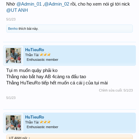
Nhờ
@Admin_01
,
@Admin_02
rồi, cho họ xem nói gì tới nick
@UT ANH
5/1/23
Benho
thích bài này.
HuTieuRo
Thần Tài
Enthusiastic member
Tụi m muốn quậy phải ko
Thằng nào bắt hay AB 4càng ra đấu tao
Thằng HuTieuRo tiếp hết muốn cá cái j của tụi mài
Chỉnh sửa cuối:
5/1/23
5/1/23
HuTieuRo
Thần Tài
Enthusiastic member
UT ANH nói:
↑