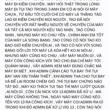
MÀY ĐI KIẾM CHUYỆN , MÀY HỎI THẬT TRONG LÒNG
MÀY ĐI TỤI TAO TRONG 3 ANH EM CÓ AI NÓI GÌ MÀY
CHƯA , TỪ ĐẦU TỚI CUỐI CHỈ CÓ MÀY LÀ THẰNG TÀO
LAO ĐI KIẾM CHUYỆN MỌI NGƯỜI , TAO ĐÃ NÓI
CHUYỆN VỚI RẤT NHIỀU NGƯỜI VỀ CHUYỆN CỦA MÀY
VÀ TẤT CẢ MỌI NGƯỜI KÊU TAO NHỊN , TAO CŨNG
NHỊN , NHƯNG MÀY KO CHỊU YÊN , CHÍNH ANH EM TỐT
CỦA MÀY LÀ SONG BANG ,TAO CŨNG CÓ NÓI TAO KO
BAO GIỜ KIẾM CHUYỆN AI , VÀ TAO CÓ NÓI VỚI SONG
BANG GỞI LỜI TỚI MÀY LÀ XÓA HẾT KO AI NÓI AI ,
NHƯNG MÀY CŨNG KO CHỊU , VẬY MÀY MUỐN GÌ , VÀ
MÀY CÒN CÔNG KÍCH VỚI TAO CHO ĐỊA CHỈ MÀY TỚI
QUÁNH NHAU , VẬY ADMIN XEM MÀY ĐÚNG CHẮC MÀ
MÀY ĐI MÉT , KHI ADMIN CẢNH CÁO TỤI BAY THÌ TỤI
BAY VAN XIN THẢM THIẾT , KHI ADMIN THA CHO TỤI BAY
VÀ ĐỂ LẠI ROOM CHÉM GIÓ ,THÌ TỤI BAY CHỨNG NÀO
TÂT ĐÓ , MÀY KO THÍCH TỤI TAO THÌ MÀY LƯỚT QUA ĐI
, AI NÓI GÌ , CÒN CÁI NICK VOI 13 ADMIN ĐÃ XỬ LÍ , MÀ
MÀY CŨNG KHÔNG THA , NGÀY NÀO MÀY CŨNG KÉO
TÊN VOI 13 RA CÔNG KÍCH , VẬY MÀY COI ADMIN RA GÌ
TRONG KHI ĐÓ ADMIN ĐÃ XỬ LÍ VIO 13 , CÒN TAO NÓI