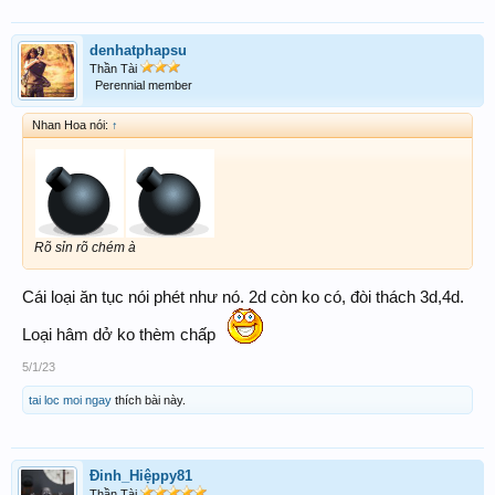
denhatphapsu
Thần Tài
Perennial member
Nhan Hoa nói:
↑
Rõ sỉn rõ chém à
Cái loại ăn tục nói phét như nó. 2d còn ko có, đòi thách 3d,4d.
Loại hâm dở ko thèm chấp
5/1/23
tai loc moi ngay
thích bài này.
Đinh_Hiệppy81
Thần Tài