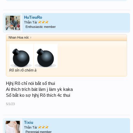
HuTieuRo
Thần Tài
Enthusiastic member
Nhan Hoa nói:
↑
Rõ sỉn rõ chém à
Hjhj Rõ chỉ nói bắt số thui
Ai thích trích bát làm j làm yk kaka
Số bắt ko sợ hjhj Rõ thích 4c thui
5/1/23
Tixiu
Thần Tài
Perennial member