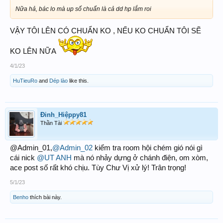
Nữa hả, bác lo mà up số chuẩn là cả dd hp lắm roi
VẬY TÔI LÊN CÓ CHUẨN KO , NẾU KO CHUẨN TÔI SẼ
KO LÊN NỮA
4/1/23
HuTieuRo
and
Dép lào
like this.
Đinh_Hiệppy81
Thần Tài
@Admin_01,
@Admin_02
kiểm tra room hội chém gió nói gì
cái nick
@UT ANH
mà nó nhảy dựng ở chánh điện, om xòm,
ace post số rất khó chịu. Tùy Chư Vị xử lý! Trân trọng!
5/1/23
Benho
thích bài này.