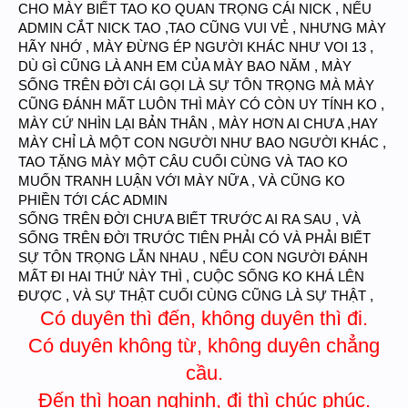
CHO MÀY BIẾT TAO KO QUAN TRỌNG CÁI NICK , NẾU
ADMIN CẮT NICK TAO ,TAO CŨNG VUI VẺ , NHƯNG MÀY
HÃY NHỚ , MÀY ĐỪNG ÉP NGƯỜI KHÁC NHƯ VOI 13 ,
DÙ GÌ CŨNG LÀ ANH EM CỦA MÀY BAO NĂM , MÀY
SỐNG TRÊN ĐỜI CÁI GỌI LÀ SỰ TÔN TRỌNG MÀ MÀY
CŨNG ĐÁNH MẤT LUÔN THÌ MÀY CÓ CÒN UY TÍNH KO ,
MÀY CỨ NHÌN LẠI BẢN THÂN , MÀY HƠN AI CHƯA ,HAY
MÀY CHỈ LÀ MỘT CON NGƯỜI NHƯ BAO NGƯỜI KHÁC ,
TAO TẶNG MÀY MỘT CÂU CUỐI CÙNG VÀ TAO KO
MUỐN TRANH LUẬN VỚI MÀY NỮA , VÀ CŨNG KO
PHIỀN TỚI CÁC ADMIN
SỐNG TRÊN ĐỜI CHƯA BIẾT TRƯỚC AI RA SAU , VÀ
SỐNG TRÊN ĐỜI TRƯỚC TIÊN PHẢI CÓ VÀ PHẢI BIẾT
SỰ TÔN TRỌNG LẪN NHAU , NẾU CON NGƯỜI ĐÁNH
MẤT ĐI HAI THỨ NÀY THÌ , CUỘC SỐNG KO KHÁ LÊN
ĐƯỢC , VÀ SỰ THẬT CUỐI CÙNG CŨNG LÀ SỰ THẬT ,
Có duyên thì đến, không duyên thì đi.
Có duyên không từ, không duyên chẳng
cầu.
Đến thì hoan nghinh, đi thì chúc phúc.