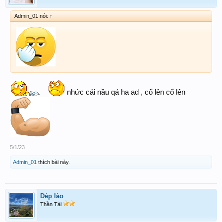
Admin_01 nói:
↑
nhức cái nầu qá ha ad , cổ lên cổ lên
5/1/23
Admin_01
thích bài này.
Dép lào
Thần Tài