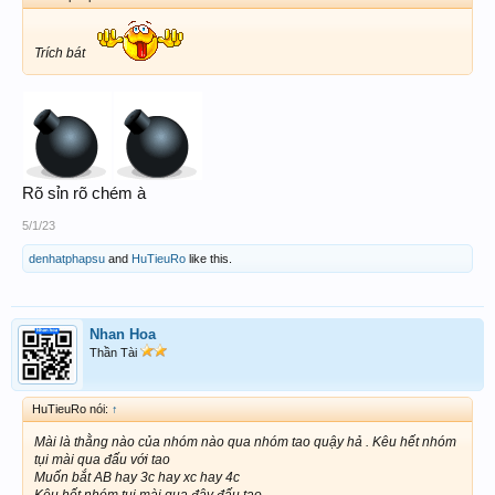
ĐÂY LÀ BẰNG CHỨNG
Trích bát
Đinh_Hiệppy81
Thần Tài
Má ai đụng chạm gì tới nó, tự chạy ra chánh điện la làng room chém
gió khịa nó, con mẹ nó khùng rồi. Nó núp lùm xem ace nói chuyện
Rõ sỉn rõ chém à
rồi tự nhục chạy ra chánh điện la làng. Con mẹ mày
5/1/23
denhatphapsu
and
HuTieuRo
like this.
Nhan Hoa
Thần Tài
HuTieuRo nói:
↑
Mài là thằng nào của nhóm nào qua nhóm tao quậy hả . Kêu hết nhóm
tụi mài qua đấu với tao
Muốn bắt AB hay 3c hay xc hay 4c
Kêu hết nhóm tụi mài qua đây đấu tao