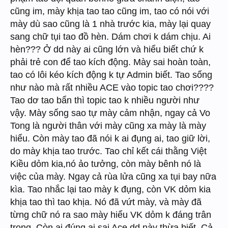
cũng im, mày khịa tao tao cũng im, tao có nói với
mày dù sao cũng là 1 nhà trước kia, mày lại quay
sang chữ tụi tao đồ hèn. Dám chơi k dám chịu. Ai
hèn??? Ở dd này ai cũng lớn và hiểu biết chứ k
phải trẻ con để tao kích động. Mày sai hoàn toàn,
tao có lôi kéo kích động k tự Admin biết. Tao sống
như nào mà rất nhiều ACE vào topic tao chơi????
Tao dơ tao bẩn thì topic tao k nhiều người như
vậy. Mày sống sao tự mày cảm nhận, ngay cả Vo
Tong là người thân với mày cũng xa mày là mày
hiểu. Còn mày tao đã nói k ai đụng ai, tao giữ lời,
do mày khịa tao trước. Tao chỉ kết cái thằng Việt
Kiều dỏm kia,nó ảo tưởng, còn mày bênh nó là
việc của mày. Ngay cả rùa lửa cũng xa tụi bay nữa
kìa. Tao nhắc lại tao mày k đụng, còn VK dỏm kia
khịa tao thì tao khịa. Nó đã vứt mày, và mày đã
từng chữ nó ra sao mày hiểu VK dỏm k đáng trân
trọng. Còn ai đúng ai sai Ace dd này thừa biết. Cả