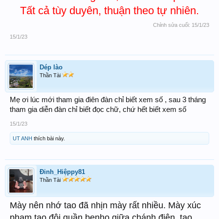
Tất cả tùy duyên, thuận theo tự nhiên.
Chỉnh sửa cuối:
15/1/23
15/1/23
Dép lào
Thần Tài
Mẹ ơi lúc mới tham gia điên đàn chỉ biết xem số , sau 3 tháng
tham gia diễn đàn chỉ biết đọc chữ, chứ hết biết xem số
15/1/23
UT ANH
thích bài này.
Đinh_Hiệppy81
Thần Tài
Mày nên nhớ tao đã nhịn mày rất nhiều. Mày xúc
phạm tao đội quần benho giữa chánh điện, tao