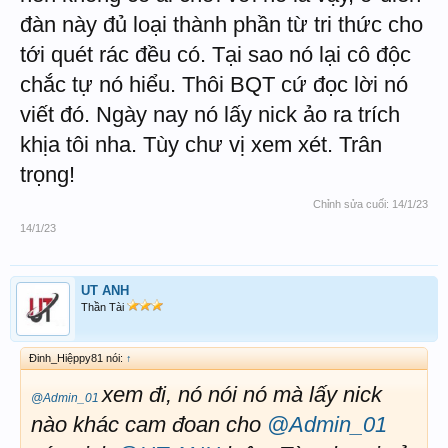
TRÊN DIỄN ĐÀN NÀY RẤT TÂM HUYẾT VỚI DIỄN ĐÀN ĐIỀU BỎ ĐI
đàn này đủ loại thành phần từ tri thức cho
HẾT ,VÌ CHỈ MỘT LÍ DO CỨ ĐỂ CHUYỆN NÀY XẨY RA HOÀI , VÀ
CHỬI LỘN NHAU HOÀI ,
XIN CHÂN THÀNH CÁM ƠN
tới quét rác đều có. Tại sao nó lại cô độc
ĐÂY LÀ BẰNG CHỨNG
chắc tự nó hiểu. Thôi BQT cứ đọc lời nó
viết đó. Ngày nay nó lấy nick ảo ra trích
khịa tôi nha. Tùy chư vị xem xét. Trân
trọng!
Đinh_Hiệppy81
Thần Tài
Chỉnh sửa cuối:
14/1/23
Má ai đụng chạm gì tới nó, tự chạy ra chánh điện la làng room chém
gió khịa nó, con mẹ nó khùng rồi. Nó núp lùm xem ace nói chuyện
14/1/23
rồi tự nhục chạy ra chánh điện la làng. Con mẹ mày
UT ANH
Thần Tài
Đinh_Hiệppy81 nói:
↑
xem đi, nó nói nó mà lấy nick
@Admin_01
nào khác cam đoan cho
@Admin_01