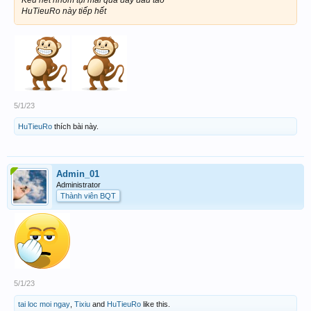
HuTieuRo này tiếp hết
5/1/23
HuTieuRo
thích bài này.
Admin_01
Administrator
Thành viên BQT
5/1/23
tai loc moi ngay
,
Tixiu
and
HuTieuRo
like this.