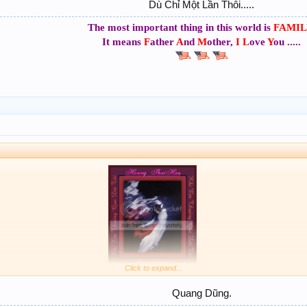
Dù Chỉ Một Lần Thôi.....​
DÙ CHỈ MỘT LẦN THÔI
The most important thing in this world is
FAMIL
THIÊN KIM
It means
F
ather
A
nd
M
other,
I
L
ove
Y
ou .....
​
Click to expand...
Quang Dũng.​