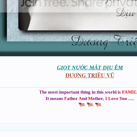
GIỌT NƯỚC MẮT DỊU ÊM
DƯƠNG TRIỆU VŨ
The most important thing in this world is
FAMIL
It means
F
ather
A
nd
M
other,
I
L
ove
Y
ou .....