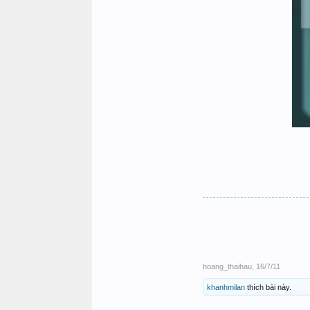
hoang_thaihau
,
16/7/11
khanhmilan
thích bài này.