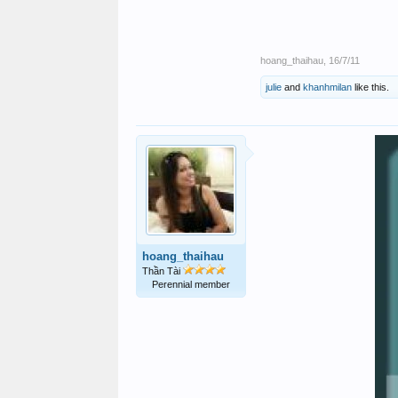
hoang_thaihau
,
16/7/11
julie
and
khanhmilan
like this.
hoang_thaihau
Thần Tài
Perennial member