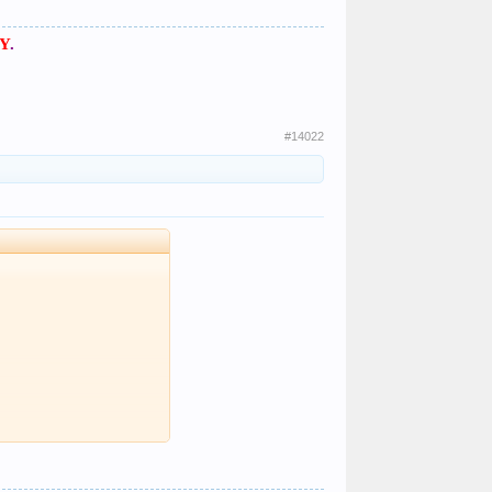
Y
.
#14022