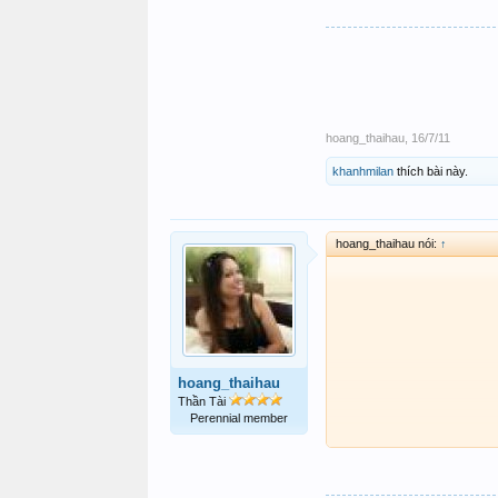
hoang_thaihau
,
16/7/11
khanhmilan
thích bài này.
hoang_thaihau nói:
↑
hoang_thaihau
Thần Tài
Perennial member