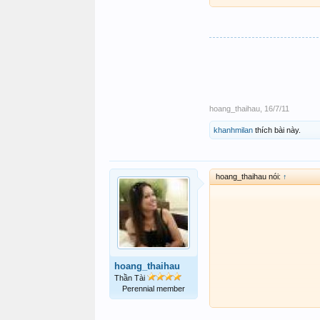
hoang_thaihau
,
16/7/11
khanhmilan
thích bài này.
hoang_thaihau nói:
↑
hoang_thaihau
Thần Tài
Perennial member