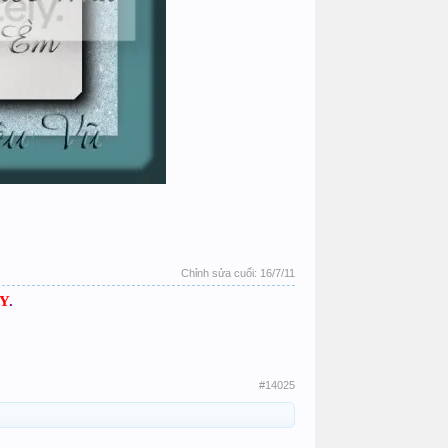
Chỉnh sửa cuối:
16/7/11
Y
.
#14025