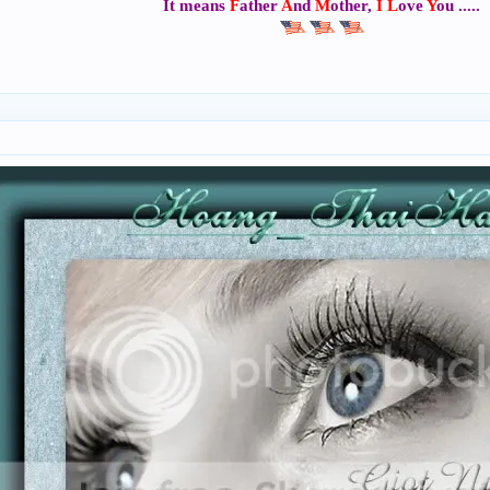
It means
F
ather
A
nd
M
other,
I
L
ove
Y
ou .....