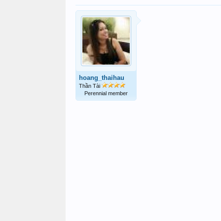
hoang_thaihau
Thần Tài
Perennial member