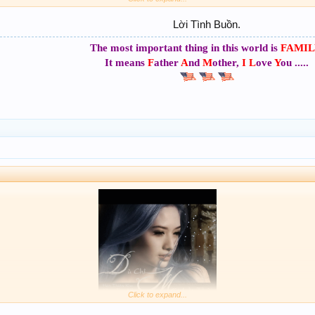
Lời Tình Buồn.​
LỜI TÌNH BUỒN
The most important thing in this world is
FAMIL
KHÁNH LY
It means
F
ather
A
nd
M
other,
I
L
ove
Y
ou .....
Click to expand...