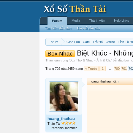
Media
Thành viên
Help Links
Forum
Tìm kiếm diễn đàn
Bài viết gần đây
Forum
Giao Lưu - Café - Trà Đá - Offline - Tỉnh Tò Hi
Biệt Khúc - Những
Box Nhạc
Thảo luận trong '
Box Thơ & Nhạc - Ảnh & Clip
' bắt đầu bởi
ho
Trang 702 của 2459 trang
< Trước
1
←
700
701
70
hoang_thaihau nói:
↑
hoang_thaihau
Thần Tài
Perennial member