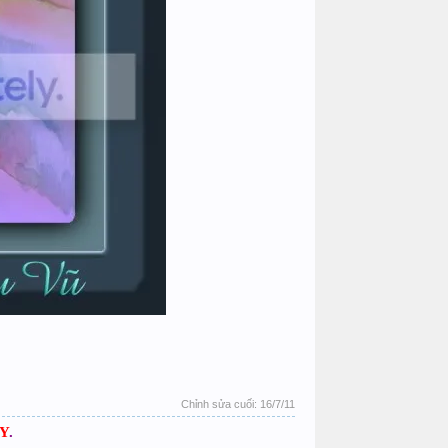
Chỉnh sửa cuối:
16/7/11
Y
.