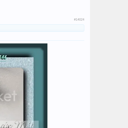
#14024