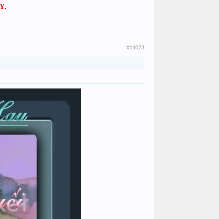
Y
.
#14023