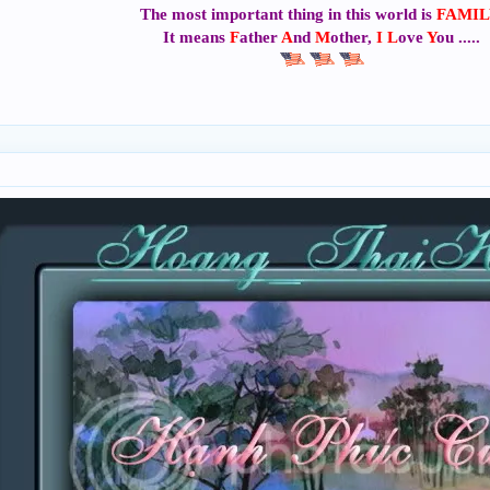
Khi Em Thoáng Qua Đời Tôi
The most important thing in this world is
FAMIL
It means
F
ather
A
nd
M
other,
I
L
ove
Y
ou .....