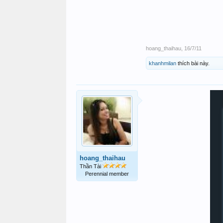
hoang_thaihau
,
16/7/11
khanhmilan
thích bài này.
hoang_thaihau
Thần Tài
Perennial member