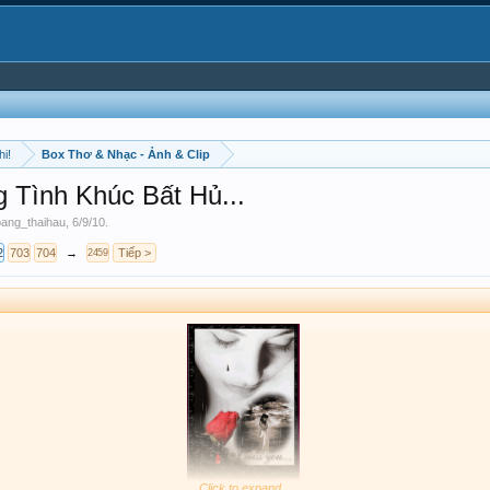
hi!
Box Thơ & Nhạc - Ảnh & Clip
 Tình Khúc Bất Hủ...
ang_thaihau
,
6/9/10
.
2
703
704
→
Tiếp >
2459
​
Click to expand...