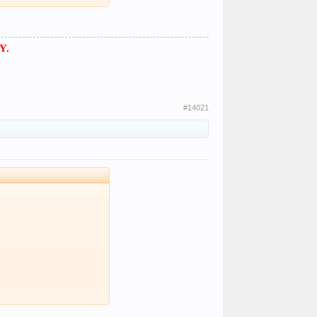
Y
.
#14021