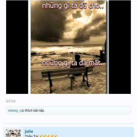
5/7/19
victory_vip
thích bài này.
julie
Thần Tài