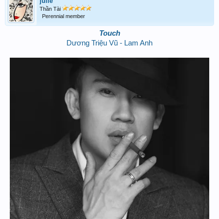
julie
Thần Tài
Perennial member
Touch
Dương Triệu Vũ - Lam Anh