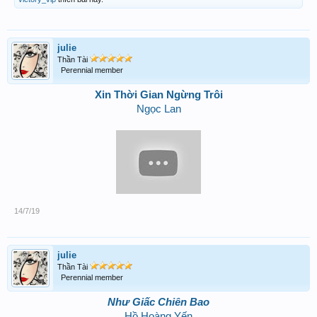
julie
Thần Tài
Perennial member
Xin Thời Gian Ngừng Trôi
Ngọc Lan
14/7/19
julie
Thần Tài
Perennial member
Như Giấc Chiên Bao
Hồ Hoàng Yến