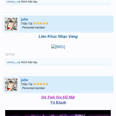
victory_vip
thích bài này.
julie
Thần Tài
Perennial member
Liên Khúc Nhạc Vàng
22/7/19
victory_vip
thích bài này.
julie
Thần Tài
Perennial member
Dù Tình Yêu Dẵ Mất
Vũ Khanh