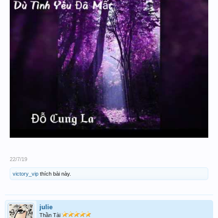
22/7/19
victory_vip
thích bài này.
julie
Thần Tài