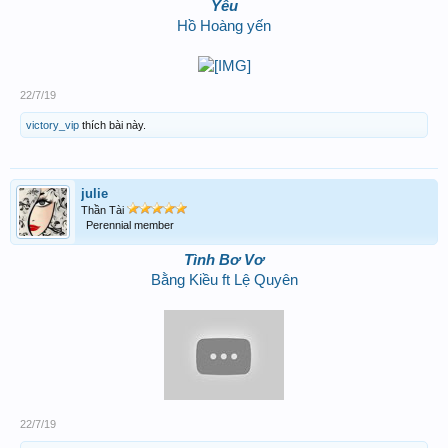
Yêu
Hồ Hoàng yến
22/7/19
victory_vip
thích bài này.
julie
Thần Tài
Perennial member
Tình Bơ Vơ
Bằng Kiều ft Lệ Quyên
22/7/19