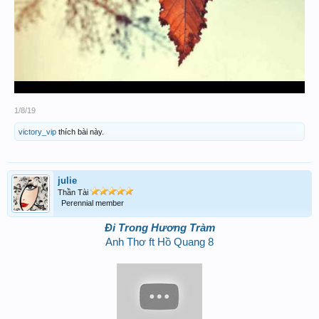
1/8/19
victory_vip
thích bài này.
julie
Thần Tài
Perennial member
Đi Trong Hương Tràm
Anh Thơ ft Hồ Quang 8