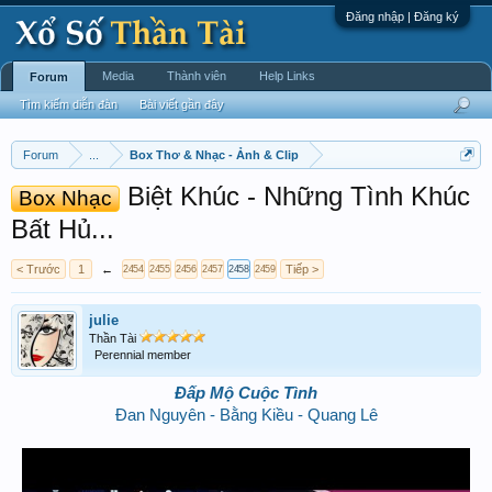
Đăng nhập | Đăng ký
Media
Thành viên
Help Links
Forum
Tìm kiếm diễn đàn
Bài viết gần đây
Forum
...
Box Thơ & Nhạc - Ảnh & Clip
Biệt Khúc - Những Tình Khúc
Box Nhạc
Bất Hủ...
< Trước
1
←
Tiếp >
2454
2455
2456
2457
2458
2459
julie
Thần Tài
Perennial member
Đấp Mộ Cuộc Tình
Đan Nguyên - Bằng Kiều - Quang Lê