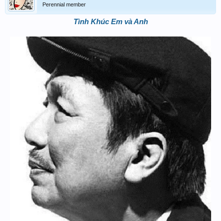
Perennial member
Tình Khúc Em và Anh