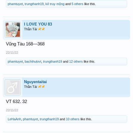
77
phamtuyet
,
trungthanh19
,
kẻ truy mộng
and
5 others
like this.
I LOVE YOU 83
Thần Tài
Vũng Tàu 168—368
22/11/22
phamtuyet
,
bachthulovt
,
trungthanh19
and
12 others
like this.
Nguyentaitai
Thần Tài
VT 632. 32
22/11/22
LeHaAnh
,
phamtuyet
,
trungthanh19
and
10 others
like this.