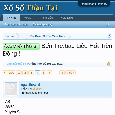
Đăng nhập | Đăng ký
Media
Thành viên
Help Links
Forum
Tìm kiếm diễn đàn
Bài viết gần đây
Forum
...
Dự Đoán Xổ Số Miền Nam
Bến Tre.bạc Liêu Hốt Tiền
{XSMN} Thứ 3:
Đồng !
Trạng thái chủ đề:
Không mở trả lời sau này.
< Trước
1
2
3
4
5
6
→
8
Tiếp >
nganthoamt
Thần Tài
Enthusiastic member
AB
28/68
Xuyên S