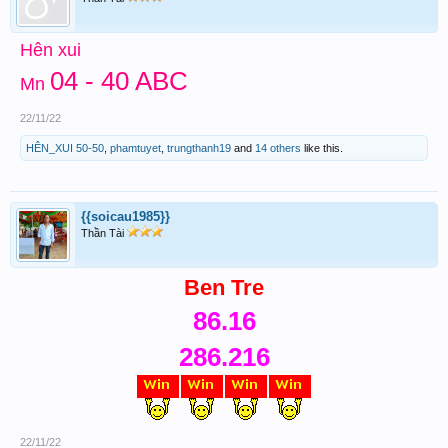
Hên xui
04 - 40 ABC
Mn
22/11/22
HÊN_XUI 50-50
,
phamtuyet
,
trungthanh19
and
14 others
like this.
{{soicau1985}}
Thần Tài
Ben Tre
86.16
286.216
22/11/22