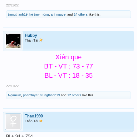
22/11/22
trungthanh19
,
kẻ truy mộng
,
anhnguyet
and
14 others
like this.
Hubby
Thần Tài
Xiên que
BT - VT : 73 - 77
BL - VT : 18 - 35
22/11/22
Ngami78
,
phamtuyet
,
trungthanh19
and
12 others
like this.
Thao1990
Thần Tài
Bl + 94 + 794