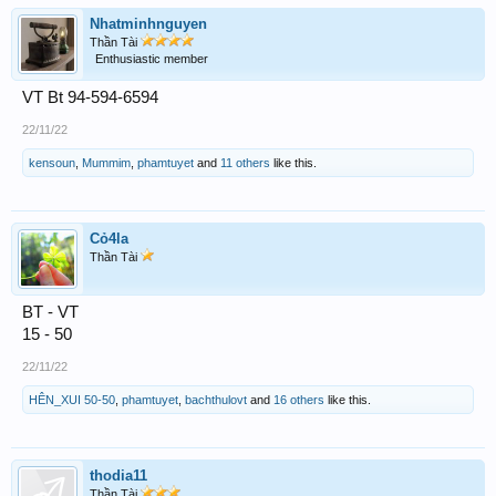
Nhatminhnguyen
Thần Tài
Enthusiastic member
VT Bt 94-594-6594
22/11/22
kensoun
,
Mummim
,
phamtuyet
and
11 others
like this.
Cỏ4la
Thần Tài
BT - VT
15 - 50
22/11/22
HÊN_XUI 50-50
,
phamtuyet
,
bachthulovt
and
16 others
like this.
thodia11
Thần Tài