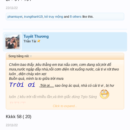
22/11/22
phamtuyet
,
trungthanh19
,
kẻ truy mộng
and
8 others
like this.
Tuyết Thương
Thần Tài
Song băng nói:
↑
Chiêm bao thấy ,kêu thằng em trai nấu cơm, cơm đang sôi,trời đổ
mưa,nước ngập đầy nhà,nồi cơm điện rớt xuống nước, cái ti vi rớt theo
luôn , điện cháy xèn xẹt
Buồn quá, mình la to giữa trời mưa
Trời ơi
,
Trời ơi….
sao ông ác quá, nhà có cái ti vi , bị hư
luôn .( kêu trời rất nhiều lần,và tỉnh giấc đúng 7gio Sáng
BTVT
Click to expand...
Kkkk 58 ( 20)
37
22/11/22