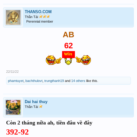
THANSO.COM
Thần Tài
Perennial member
AB
62
22/11/22
phamtuyet
,
bachthulovt
,
trungthanh19
and
14 others
like this.
Dai hai thuy
Thần Tài
Còn 2 tháng nữa ah, tiền đâu về đây
392-92