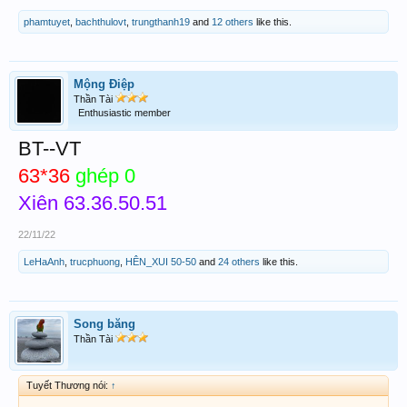
phamtuyet
,
bachthulovt
,
trungthanh19
and
12 others
like this.
Mộng Điệp
Thần Tài
Enthusiastic member
BT--VT
63*36
ghép 0
Xiên 63.36.50.51
22/11/22
LeHaAnh
,
trucphuong
,
HÊN_XUI 50-50
and
24 others
like this.
Song băng
Thần Tài
Tuyết Thương nói:
↑