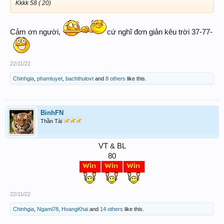
Kkkk 58 ( 20)
Cảm ơn người,
cứ nghĩ đơn giản kêu trời 37-77-
22/11/22
Chinhgia
,
phamtuyet
,
bachthulovt
and
8 others
like this.
BinhFN
Thần Tài
VT & BL
80
22/11/22
Chinhgia
,
Ngami78
,
HoangKhai
and
14 others
like this.