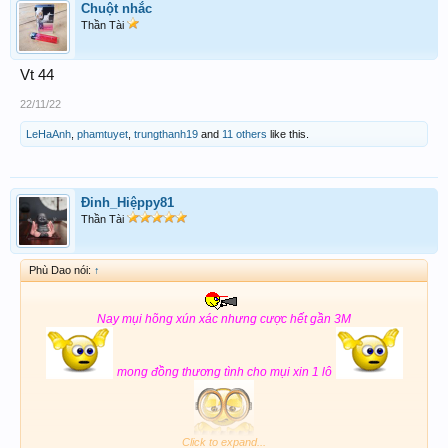
Chuột nhắc
Thần Tài
Vt 44
22/11/22
LeHaAnh
,
phamtuyet
,
trungthanh19
and
11 others
like this.
Đinh_Hiệppy81
Thần Tài
Phù Dao nói:
↑
Nay mụi hõng xún xác nhưng cược hết gần 3M
mong đồng thương tình cho mụi xin 1 lô
Click to expand...