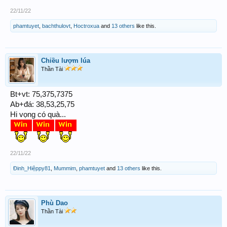
22/11/22
phamtuyet
,
bachthulovt
,
Hoctroxua
and
13 others
like this.
Chiều lượm lúa
Thần Tài
Bt+vt: 75,375,7375
Ab+đá: 38,53,25,75
Hi vọng có quà...
22/11/22
Đinh_Hiệppy81
,
Mummim
,
phamtuyet
and
13 others
like this.
Phù Dao
Thần Tài