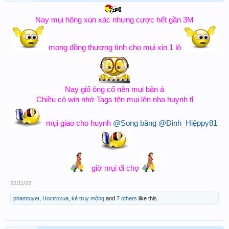
Nay mụi hõng xún xác nhưng cược hết gần 3M
mong đồng thương tình cho mụi xin 1 lô
Nay giổ ông cố nên mụi bận á
Chiều có win nhớ Tags tên mụi lên nha huynh tỉ
mụi giao cho huynh
@Song băng
@Đinh_Hiệppy81
giờ mụi đi chợ
22/11/22
phamtuyet
,
Hoctroxua
,
kẻ truy mộng
and
7 others
like this.