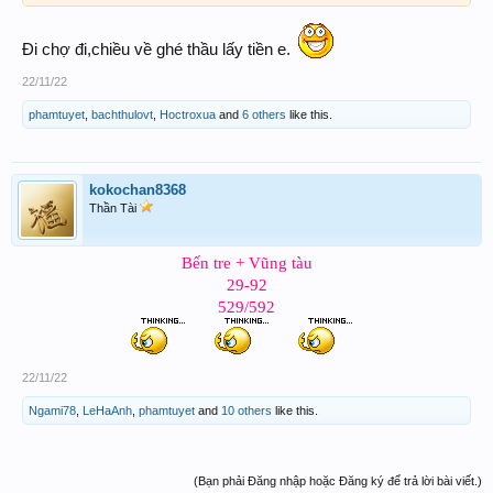
Nay giổ ông cố nên mụi bận á
Chiều có win nhớ Tags tên mụi lên nha huynh tỉ
Đi chợ đi,chiều về ghé thầu lấy tiền e.
mụi giao cho huynh
@Song băng
@Đinh_Hiệppy81
22/11/22
phamtuyet
,
bachthulovt
,
Hoctroxua
and
6 others
like this.
giờ mụi đi chợ
kokochan8368
Thần Tài
Bến tre + Vũng tàu
29-92
529/592
22/11/22
Ngami78
,
LeHaAnh
,
phamtuyet
and
10 others
like this.
(Bạn phải Đăng nhập hoặc Đăng ký để trả lời bài viết.)