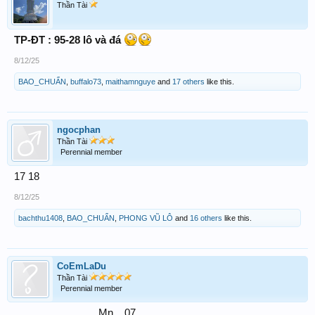
Thần Tài
TP-ĐT : 95-28 lô và đá
8/12/25
BAO_CHUẨN
,
buffalo73
,
maithamnguye
and
17 others
like this.
ngocphan
Thần Tài
Perennial member
17 18
8/12/25
bachthu1408
,
BAO_CHUẨN
,
PHONG VŨ LÔ
and
16 others
like this.
CoEmLaDu
Thần Tài
Perennial member
Mn ...07