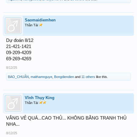
Saomaidiemhen
Thần Tài
Dự đoán 8/12
21-421-1421
09-209-4209
69-269-4269
8/12/25
BAO_CHUẨN
,
maithamnguye
,
Bongdiendien
and
11 others
like this.
Vĩnh Thụy King
Thần Tài
VẮNG VẺ QUÁ...CAO THỦ... KHÔNG BẰNG TRANH THỦ
NHA...
8/12/25