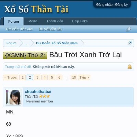
Đăng nhập | Đăng ký
Media
Thành viên
Help Links
Forum
Tìm kiếm diễn đàn
Bài viết gần đây
Forum
...
Dự Đoán Xổ Số Miền Nam
Bầu Trời Xanh Trở Lại
{XSMN} Thứ 2:
Trạng thái chủ đề:
Không mở trả lời sau này.
< Trước
1
2
3
4
5
6
→
10
Tiếp >
chuahethatbai
Thần Tài
Perennial member
MN
69
Xc : 869