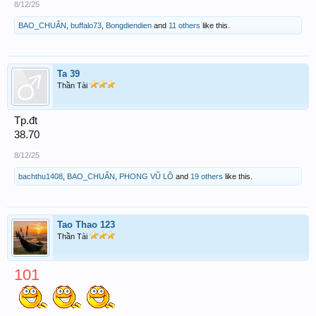
8/12/25
BAO_CHUẨN
,
buffalo73
,
Bongdiendien
and
11 others
like this.
Ta 39
Thần Tài
Tp.đt
38.70
8/12/25
bachthu1408
,
BAO_CHUẨN
,
PHONG VŨ LÔ
and
19 others
like this.
Tao Thao 123
Thần Tài
101