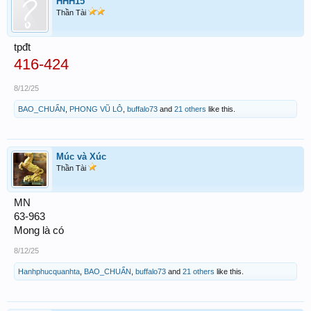
HHH15
Thần Tài
tpđt
416-424
8/12/25
BAO_CHUẨN
,
PHONG VŨ LÔ
,
buffalo73
and
21 others
like this.
Múc và Xúc
Thần Tài
MN
63-963
Mong là có
8/12/25
Hanhphucquanhta
,
BAO_CHUẨN
,
buffalo73
and
21 others
like this.