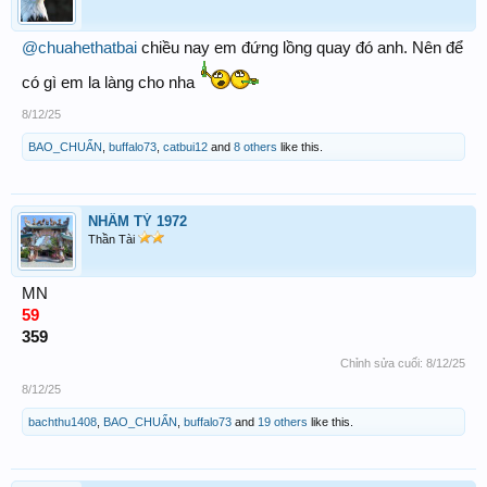
@chuahethatbai
chiều nay em đứng lồng quay đó anh. Nên để
có gì em la làng cho nha
8/12/25
BAO_CHUẨN
,
buffalo73
,
catbui12
and
8 others
like this.
NHÂM TÝ 1972
Thần Tài
MN
59
359
Chỉnh sửa cuối:
8/12/25
8/12/25
bachthu1408
,
BAO_CHUẨN
,
buffalo73
and
19 others
like this.