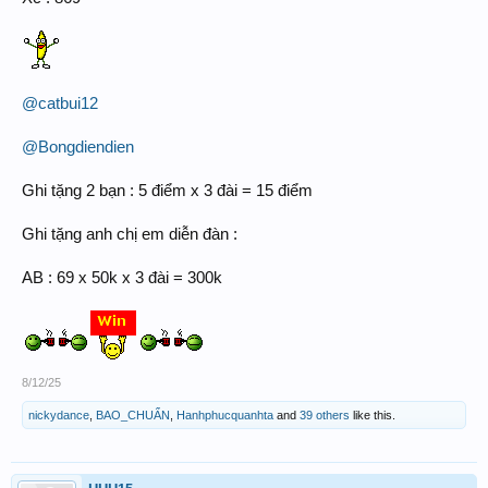
@catbui12
@Bongdiendien
Ghi tặng 2 bạn : 5 điểm x 3 đài = 15 điểm
Ghi tặng anh chị em diễn đàn :
AB : 69 x 50k x 3 đài = 300k
8/12/25
nickydance
,
BAO_CHUẨN
,
Hanhphucquanhta
and
39 others
like this.