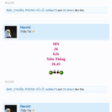
8/12/25
BAO_CHUẨN
,
PHONG VŨ LÔ
,
buffalo73
and
18 others
like this.
Harold
Thần Tài
MN
26
626
Xiên Thẳng
26,45
8/12/25
BAO_CHUẨN
,
PHONG VŨ LÔ
,
buffalo73
and
18 others
like this.
Harold
Thần Tài