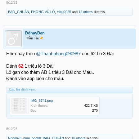
8/12/25
BAO_CHUẨN
,
PHONG VŨ LÔ
,
Hieu2025
and
12 others
like this.
ĐỏhayĐen
Thần Tài
Hôm nay theo
@Thanhphong090987
còn 62 Lô 3 Đài
Đánh
62
1 triệu lô 3 Đài
Lô gan cho thêm AB 1 triệu 3 Đài cho Máu..
Đánh vào app luôn cho máu.
Các file đính kèm:
IMG_6741.png
Kích thước:
422.7 KB
Đọc:
270
8/12/25
Ngami78
,
nam_poo00
,
BAO_CHUẨN
and
10 others
like this.