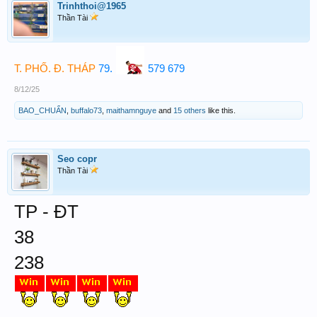
Trinhthoi@1965
Thần Tài
T. PHỐ. Đ. THÁP
79.
579 679
8/12/25
BAO_CHUẨN
,
buffalo73
,
maithamnguye
and
15 others
like this.
Seo copr
Thần Tài
TP - ĐT
38
238