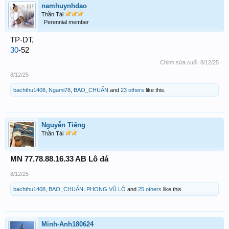
namhuynhdao
Thần Tài
Perennial member
TP-DT,
30
-52
Chỉnh sửa cuối:
8/12/25
8/12/25
bachthu1408
,
Ngami78
,
BAO_CHUẨN
and
23 others
like this.
Nguyễn Tiếng
Thần Tài
MN 77.78.88.16.33 AB Lô đá
8/12/25
bachthu1408
,
BAO_CHUẨN
,
PHONG VŨ LÔ
and
25 others
like this.
Minh-Anh180624