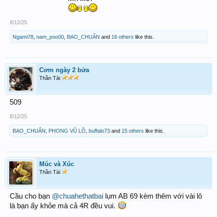
8/12/25
Ngami78
,
nam_poo00
,
BAO_CHUẨN
and
16 others
like this.
Cơm ngày 2 bửa
Thần Tài
509
8/12/25
BAO_CHUẨN
,
PHONG VŨ LÔ
,
buffalo73
and
15 others
like this.
Múc và Xúc
Thần Tài
Cầu cho bạn
@chuahethatbai
lụm AB 69 kèm thêm với vài lô
là bạn ấy khỏe mà cả 4R đều vui.