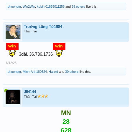
phuongtg
,
Win2Win
,
kubin 01865011258
and
39 others
like this.
Trường Lãng Tử1984
Thần Tài
3đài. 36.736.1736
6/12/25
phuongtg
,
Minh-Anh180624
,
Harold
and
30 others
like this.
JIN144
Thần Tài
MN
28
628