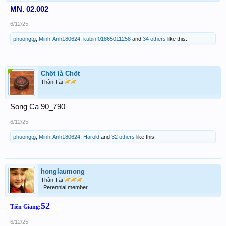
MN. 02.002
6/12/25
phuongtg
,
Minh-Anh180624
,
kubin 01865011258
and
34 others
like this.
Chốt là Chốt
Thần Tài
Song Ca 90_790
6/12/25
phuongtg
,
Minh-Anh180624
,
Harold
and
32 others
like this.
honglaumong
Thần Tài
Perennial member
52
Tiền Giang:
*752
6/12/25