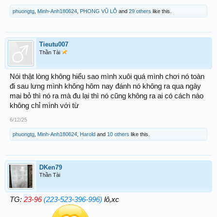
phuongtg
,
Minh-Anh180624
,
PHONG VŨ LÔ
and
29 others
like this.
Tieutu007
Thần Tài
Nói thật lòng không hiểu sao mình xuôi quá mình chơi nó toàn
đi sau lưng mình không hôm nay đánh nó không ra qua ngày
mai bỏ thì nó ra mà đu lại thì nó cũng không ra ai có cách nào
không chỉ mình với từ
6/12/25
phuongtg
,
Minh-Anh180624
,
Harold
and
10 others
like this.
DKen79
Thần Tài
TG:
23-96
(223-523-396-996)
lô,xc