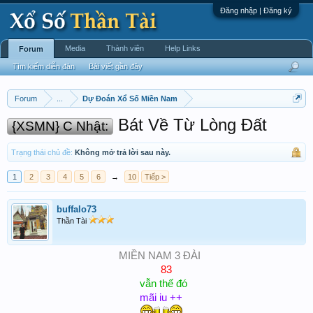
Đăng nhập | Đăng ký
Media
Thành viên
Help Links
Forum
Tìm kiếm diễn đàn
Bài viết gần đây
Forum
...
Dự Đoán Xổ Số Miền Nam
Bát Về Từ Lòng Đất
{XSMN} C Nhật:
Trạng thái chủ đề:
Không mở trả lời sau này.
1
2
3
4
5
6
→
10
Tiếp >
buffalo73
Thần Tài
MIỀN NAM 3 ĐÀI
83
vẫn thế đó
mãi iu ++