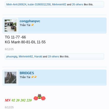
Minh-Anh180624
,
kubin 01865011258
,
Minhminh82
and
26 others
like this.
congphanpvc
Thần Tài
TG 11-77 -66
KG Mạnh 80-81-ĐL 11-55
6/12/25
phuongtg
,
Minhminh82
,
Harold
and
19 others
like this.
BRIDGES
Thần Tài
MN
02 20 202 220
6/12/25