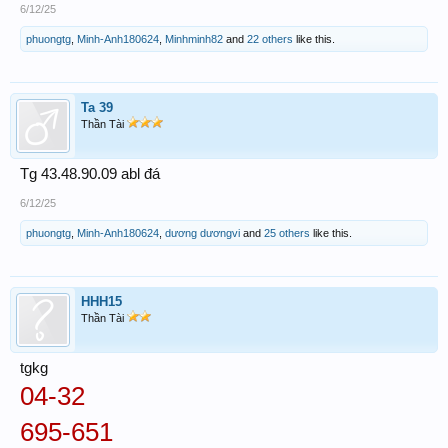
6/12/25
phuongtg
,
Minh-Anh180624
,
Minhminh82
and
22 others
like this.
Ta 39
Thần Tài
Tg 43.48.90.09 abl đá
6/12/25
phuongtg
,
Minh-Anh180624
,
dương dươngvi
and
25 others
like this.
HHH15
Thần Tài
tgkg
04-32
695-651