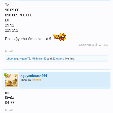
Tg
90 09 00
890 809 700 000
Đl
29 92
229 292
Post vậy chứ ôm a hieu là 9.
Chỉnh sửa cuối:
7/12/25
6/12/25
phuongtg
,
Ngami78
,
Minhminh82
and
21 others
like this.
nguyenletuan964
Thần Tài
mn
lô+đá
04-77
6/12/25