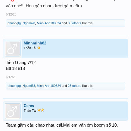
vào nhé!!! Hẹn gặp nhau dưới gầm cầu)
6/12/25
phuongtg
,
Ngami78
,
Minh-Anh180624
and
33 others
like this.
Minhminh82
Thần Tài
Tiền Giang 7/12
Btl 18 818
6/12/25
phuongtg
,
Ngami78
,
Minh-Anh180624
and
26 others
like this.
Ceres
Thần Tài
Team gầm cầu chào nhau cái.Mai em vẫn ôm boom số 10.