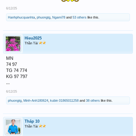
6/12/25
Hanhphucquanhta
,
phuongtg
,
Ngami78
and
53 others
like this.
Hieu2025
Thần Tài
MN
74 97
TG 74 774
KG 97 797
...
6/12/25
phuongtg
,
Minh-Anh180624
,
kubin 01865011258
and
38 others
like this.
Tháp 10
Thần Tài