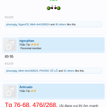
6/12/25
phuongtg
,
Ngami78
,
Minh-Anh180624
and
40 others
like this.
ngocphan
Thần Tài
Perennial member
89 95
6/12/25
phuongtg
,
Minh-Anh180624
,
PHONG VŨ LÔ
and
32 others
like this.
Anhcado
Thần Tài
Tg 76-68. 476//268.
(Ai đang xui thì ôm mạnh