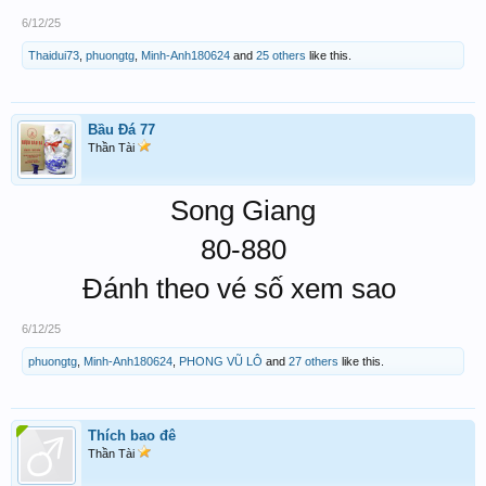
6/12/25
Thaidui73
,
phuongtg
,
Minh-Anh180624
and
25 others
like this.
Bầu Đá 77
Thần Tài
Song Giang
80-880
Đánh theo vé số xem sao
6/12/25
phuongtg
,
Minh-Anh180624
,
PHONG VŨ LÔ
and
27 others
like this.
Thích bao đê
Thần Tài