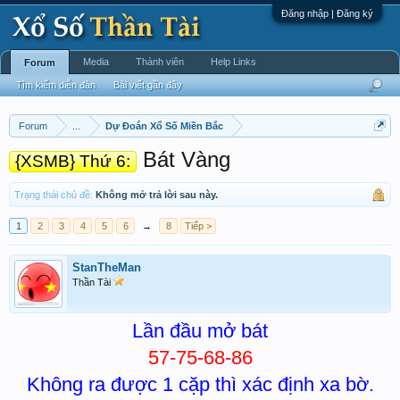
Đăng nhập | Đăng ký
Media
Thành viên
Help Links
Forum
Tìm kiếm diễn đàn
Bài viết gần đây
Forum
...
Dự Đoán Xổ Số Miền Bắc
Bát Vàng
{XSMB} Thứ 6:
Trạng thái chủ đề:
Không mở trả lời sau này.
1
2
3
4
5
6
→
8
Tiếp >
StanTheMan
Thần Tài
Lần đầu mở bát
57-75-68-86
Không ra được 1 cặp thì xác định xa bờ.