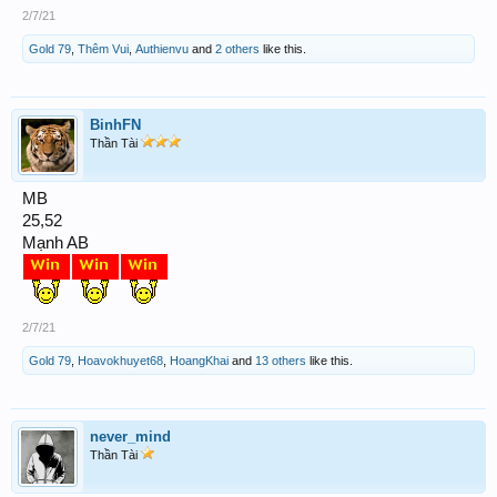
2/7/21
Gold 79
,
Thêm Vui
,
Authienvu
and
2 others
like this.
BinhFN
Thần Tài
MB
25,52
Mạnh AB
2/7/21
Gold 79
,
Hoavokhuyet68
,
HoangKhai
and
13 others
like this.
never_mind
Thần Tài