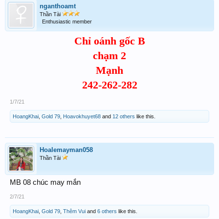
nganthoamt
Thần Tài
Enthusiastic member
Chỉ oánh gốc B
chạm 2
Mạnh
242-262-282
1/7/21
HoangKhai
,
Gold 79
,
Hoavokhuyet68
and
12 others
like this.
Hoalemayman058
Thần Tài
MB 08 chúc may mắn
2/7/21
HoangKhai
,
Gold 79
,
Thêm Vui
and
6 others
like this.