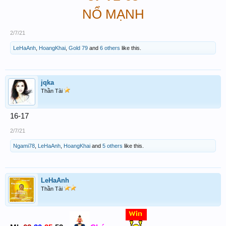
NỔ MẠNH
2/7/21
LeHaAnh
,
HoangKhai
,
Gold 79
and
6 others
like this.
jqka
Thần Tài
16-17
2/7/21
Ngami78
,
LeHaAnh
,
HoangKhai
and
5 others
like this.
LeHaAnh
Thần Tài