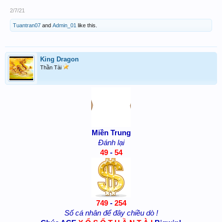
2/7/21
Tuantran07
and
Admin_01
like this.
King Dragon
Thần Tài
Miền Trung
Đánh lại
49
-
54
749
-
254
Số cá nhân để đây chiều dò !