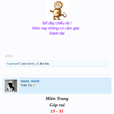
Để đây chiều dò !
Hôm nay không có cảm giác .
Đánh đại
2/7/21
Tuantran07
and
Admin_01
like this.
never_mind
Thần Tài
Miền Trung
Góp vui
19
-
91