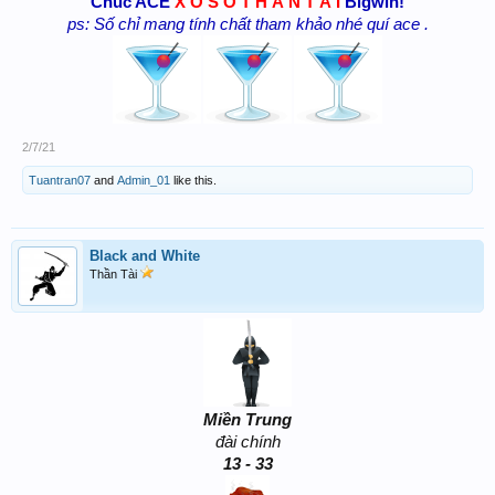
Chúc ACE
X Ổ S Ố T H Ầ N T À I
Bigwin!
ps: Số chỉ mang tính chất tham khảo nhé quí ace .
2/7/21
Tuantran07
and
Admin_01
like this.
Black and White
Thần Tài
Miền Trung
đài chính
13 - 33