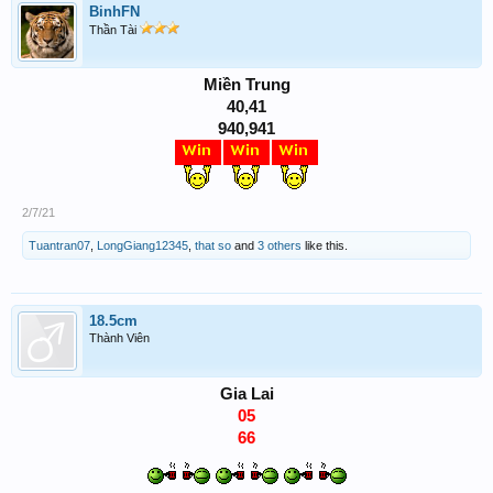
BinhFN
Thần Tài
Miền Trung
40,41
940,941
2/7/21
Tuantran07
,
LongGiang12345
,
that so
and
3 others
like this.
18.5cm
Thành Viên
Gia Lai
05
66