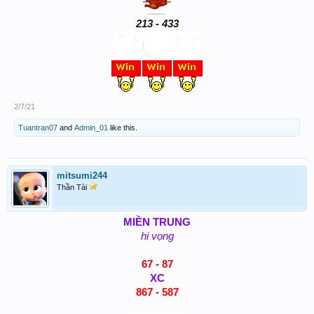
213 - 433
2/7/21
Tuantran07
and
Admin_01
like this.
mitsumi244
Thần Tài
MIỀN TRUNG
hi vọng
67
-
87
XC
867
-
587