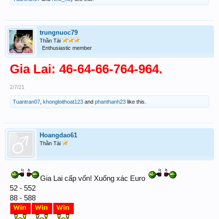
trungnuoc79
Thần Tài
Enthusiastic member
Gia Lai: 46-64-66-764-964.
2/7/21
Tuantran07
,
khongloithoat123
and
phanthanh23
like this.
Hoangdao61
Thần Tài
Gia Lai cấp vốn! Xuống xác Euro
52 - 552
88 - 588