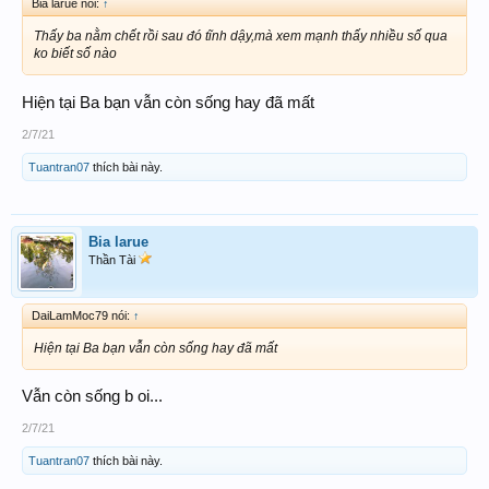
Bia larue nói:
↑
Thấy ba nằm chết rồi sau đó tĩnh dậy,mà xem mạnh thấy nhiều số qua
ko biết số nào
Hiện tại Ba bạn vẫn còn sống hay đã mất
2/7/21
Tuantran07
thích bài này.
Bia larue
Thần Tài
DaiLamMoc79 nói:
↑
Hiện tại Ba bạn vẫn còn sống hay đã mất
Vẫn còn sống b oi...
2/7/21
Tuantran07
thích bài này.