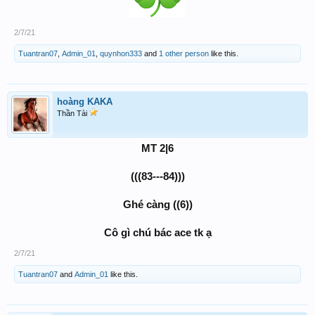
2/7/21
Tuantran07
,
Admin_01
,
quynhon333
and
1 other person
like this.
hoàng KAKA
Thần Tài
MT 2|6
(((83---84)))
Ghé càng ((6))
Cô gì chú bác ace tk ạ
2/7/21
Tuantran07
and
Admin_01
like this.