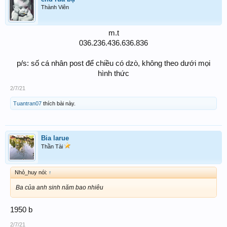
Thành Viên
m.t
036.236.436.636.836
p/s: số cá nhân post để chiều có dzò, không theo dưới mọi
hình thức​
2/7/21
Tuantran07
thích bài này.
Bia larue
Thần Tài
Nhỏ_huy nói:
↑
Ba của anh sinh năm bao nhiêu
1950 b
2/7/21