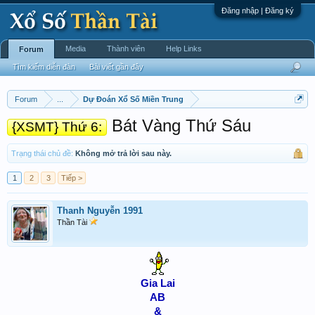
Đăng nhập | Đăng ký
Media
Thành viên
Help Links
Forum
Tìm kiếm diễn đàn
Bài viết gần đây
Forum
...
Dự Đoán Xổ Số Miền Trung
Bát Vàng Thứ Sáu
{XSMT} Thứ 6:
Trạng thái chủ đề:
Không mở trả lời sau này.
1
2
3
Tiếp >
Thanh Nguyễn 1991
Thần Tài
Gia Lai
AB
&