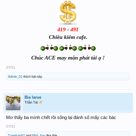
419
-
491
Chiều kiếm cafe.
Chúc ACE may mắn phát tài ạ !
2/7/21
Admin_01
thích bài này.
Bia larue
Thần Tài
Mơ thấy ba mình chết rồi sống lại đánh số mấy các bác
2/7/21
Tuantran07
and
Nhỏ_huy
like this.