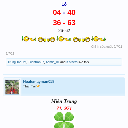
Lô
04
-
40
36 - 63
26- 62
Chỉnh sửa cuối:
2/7/21
1/7/21
TrungDocDat
,
Tuantran07
,
Admin_01
and
3 others
like this.
Hoalemayman058
Thần Tài
Miền Trung
71
.
971