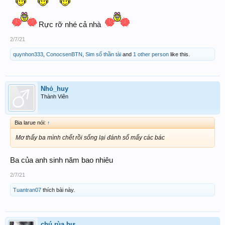
Rực rỡ nhé cả nhà
2/7/21
quynhon333
,
ConocsenBTN
,
Sim số thần tài
and
1 other person
like this.
Nhỏ_huy
Thành Viên
Bia larue nói:
↑
Mơ thấy ba mình chết rồi sống lại đánh số mấy các bác
Ba của anh sinh năm bao nhiêu
2/7/21
Tuantran07
thích bài này.
chú rùa bự