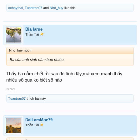
ochaythai
,
Tuantran07
and
Nhỏ_huy
like this.
Bia larue
Thần Tài
Nhỏ_huy nói:
↑
Ba của anh sinh năm bao nhiêu
Thấy ba nằm chết rồi sau đó tĩnh dậy,mà xem mạnh thấy
nhiều số qua ko biết số nào
2/7/21
Tuantran07
thích bài này.
DaiLamMoc79
Thần Tài