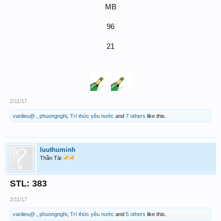
MB
96
21
2/11/17
vanlieu@.
,
phuongnghi
,
Trí thức yêu nước
and
7 others
like this.
luuthuminh
Thần Tài
STL: 383
2/11/17
vanlieu@.
,
phuongnghi
,
Trí thức yêu nước
and
5 others
like this.