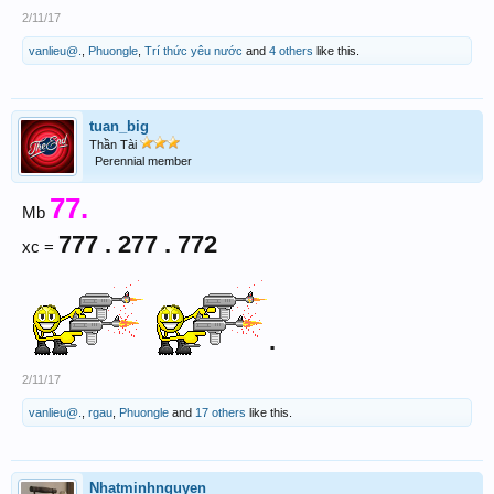
2/11/17
vanlieu@.
,
Phuongle
,
Trí thức yêu nước
and
4 others
like this.
tuan_big
Thần Tài
Perennial member
77.
Mb
777 . 277 . 772
xc =
.
2/11/17
vanlieu@.
,
rgau
,
Phuongle
and
17 others
like this.
Nhatminhnguyen