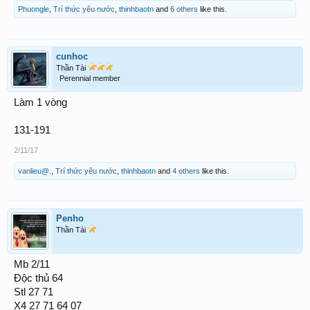
Phuongle
,
Trí thức yêu nước
,
thinhbaotn
and
6 others
like this.
cunhoc
Thần Tài
Perennial member
Làm 1 vòng
131-191
2/11/17
vanlieu@.
,
Trí thức yêu nước
,
thinhbaotn
and
4 others
like this.
Penho
Thần Tài
Mb 2/11
Độc thủ 64
Stl 27 71
X4 27 71 64 07