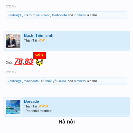
2/11/17
vanlieu@.
,
Trí thức yêu nước
,
thinhbaotn
and
7 others
like this.
Bạch_Tiên_sinh
Thần Tài
78,83
Xiên:
2/11/17
vanlieu@.
,
thinhbaotn
,
Trí thức yêu nước
and
8 others
like this.
Doivade
Thần Tài
Perennial member
Hà nội