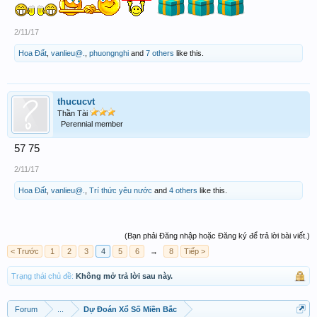
2/11/17
Hoa Đất
,
vanlieu@.
,
phuongnghi
and
7 others
like this.
thucucvt
Thần Tài
Perennial member
57 75
2/11/17
Hoa Đất
,
vanlieu@.
,
Trí thức yêu nước
and
4 others
like this.
(Bạn phải Đăng nhập hoặc Đăng ký để trả lời bài viết.)
< Trước
1
2
3
4
5
6
→
8
Tiếp >
Trạng thái chủ đề:
Không mở trả lời sau này.
Forum
...
Dự Đoán Xổ Số Miền Bắc