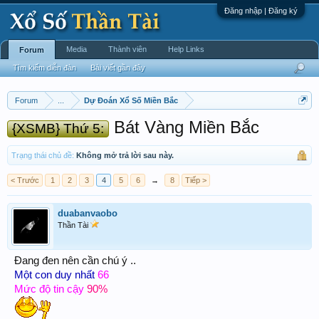
Đăng nhập | Đăng ký
Media
Thành viên
Help Links
Forum
Tìm kiếm diễn đàn
Bài viết gần đây
Forum
...
Dự Đoán Xổ Số Miền Bắc
Bát Vàng Miền Bắc
{XSMB} Thứ 5:
Trạng thái chủ đề:
Không mở trả lời sau này.
< Trước
1
2
3
4
5
6
→
8
Tiếp >
duabanvaobo
Thần Tài
Đang đen nên cần chú ý ..
Một con duy nhất
66
Mức độ tin cậy
90%