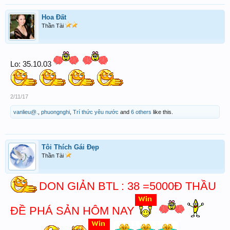
Hoa Đất
Thần Tài
Lo: 35.10.03
2/11/17
vanlieu@.
,
phuongnghi
,
Trí thức yêu nước
and
6 others
like this.
Tôi Thích Gái Đẹp
Thần Tài
DON GIẢN BTL : 38 =5000Đ THẦU
ĐỀ PHÁ SẢN HÔM NAY