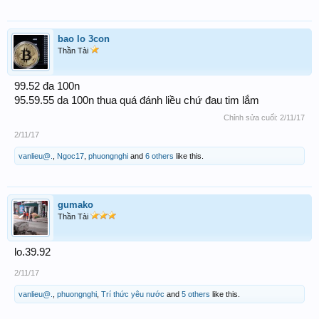
bao lo 3con
Thần Tài
99.52 đa 100n
95.59.55 da 100n thua quá đánh liều chứ đau tim lắm
Chỉnh sửa cuối:
2/11/17
2/11/17
vanlieu@.
,
Ngoc17
,
phuongnghi
and
6 others
like this.
gumako
Thần Tài
lo.39.92
2/11/17
vanlieu@.
,
phuongnghi
,
Trí thức yêu nước
and
5 others
like this.