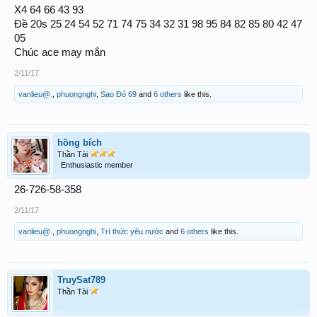
X4 64 66 43 93
Đề 20s 25 24 54 52 71 74 75 34 32 31 98 95 84 82 85 80 42 47
05
Chúc ace may mắn
2/11/17
vanlieu@.
,
phuongnghi
,
Sao Đỏ 69
and
6 others
like this.
hồng bích
Thần Tài
Enthusiastic member
26-726-58-358
2/11/17
vanlieu@.
,
phuongnghi
,
Trí thức yêu nước
and
6 others
like this.
TruySat789
Thần Tài