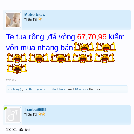
Metro bic c
Thần Tài
Te tua rông ,đá vòng
67,70,96
kiếm
vốn mua nhang bán
2/11/17
vanlieu@.
,
Trí thức yêu nước
,
thinhbaotn
and
10 others
like this.
thanbai6688
Thần Tài
13-31-69-96