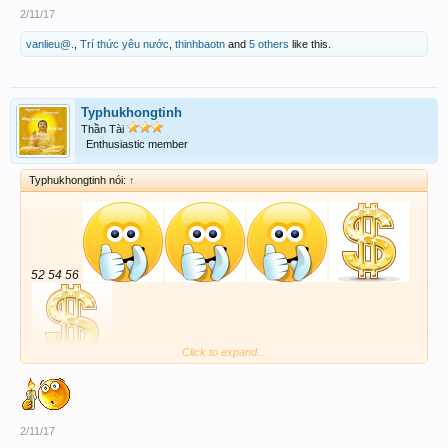
2/11/17
vanlieu@.
,
Trí thức yêu nước
,
thinhbaotn
and
5 others
like this.
Typhukhongtinh
Thần Tài
Enthusiastic member
Typhukhongtinh nói:
↑
52 54 56
Click to expand...
kfhgcdfg cjlmccnmm cbmnkhgkl ggjkhdjkld vhkkk
2/11/17