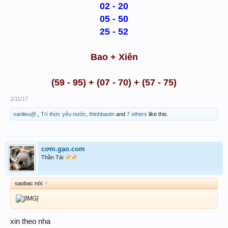
02 - 20
05 - 50
25 - 52
Bao + Xiên
(59 - 95) + (07 - 70) + (57 - 75)
2/11/17
vanlieu@.
,
Trí thức yêu nước
,
thinhbaotn
and
7 others
like this.
cơm.gạo.com
Thần Tài
saobac nói:
↑
xin theo nha