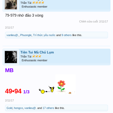
Thần Tài
Enthusiastic member
79-979 nhớ đảo 3 vòng
Chỉnh sửa cuối:
2/11/17
2/11/17
vanlieu@.
,
Phuongle
,
Trí thức yêu nước
and
9 others
like this.
Tiền Tui Mà Chú Lụm
Thần Tài
Enthusiastic member
MB
49•94
1/3
2/11/17
Gold
,
hongco
,
vanlieu@.
and
17 others
like this.