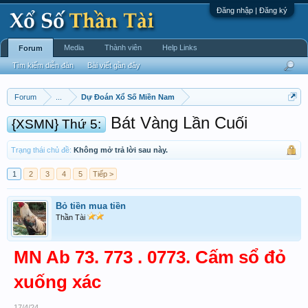
Đăng nhập | Đăng ký
Media
Thành viên
Help Links
Forum
Tìm kiếm diễn đàn
Bài viết gần đây
Forum
...
Dự Đoán Xổ Số Miền Nam
Bát Vàng Lần Cuối
{XSMN} Thứ 5:
Trạng thái chủ đề:
Không mở trả lời sau này.
1
2
3
4
5
Tiếp >
Bỏ tiền mua tiền
Thần Tài
MN Ab 73. 773 . 0773. Cấm sổ đỏ
xuống xác
17/4/24