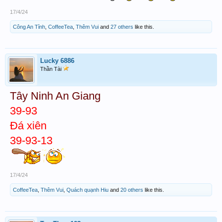
17/4/24
Công An Tỉnh
,
CoffeeTea
,
Thêm Vui
and
27 others
like this.
Lucky 6886
Thần Tài
Tây Ninh An Giang
39-93
Đá xiên
39-93-13
17/4/24
CoffeeTea
,
Thêm Vui
,
Quách quạnh Hiu
and
20 others
like this.