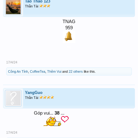
Tao Thao 123
Thần Tài
TNAG
959
362
17/4/24
Công An Tỉnh
,
CoffeeTea
,
Thêm Vui
and
22 others
like this.
YangGuo
Thần Tài
Góp vui...
38
...
17/4/24