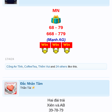
MN
68 - 79
668 - 779
(Mạnh AG)
17/4/24
Công An Tỉnh
,
CoffeeTea
,
Thêm Vui
and
24 others
like this.
Đắc Nhân Tâm
Thần Tài
Hai đài trái
Xiên và AB
39-78-79