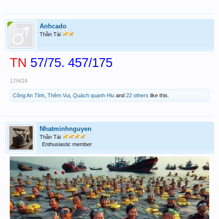
Anhcado
Thần Tài
TN
57/75. 457/175
17/4/24
Công An Tỉnh
,
Thêm Vui
,
Quách quạnh Hiu
and
22 others
like this.
Nhatminhnguyen
Thần Tài
Enthusiastic member