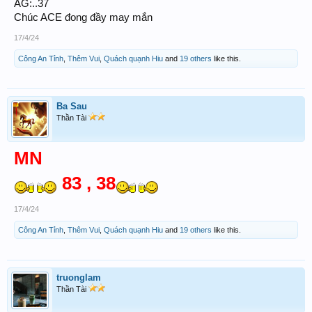
AG:..37
Chúc ACE đong đầy may mắn
17/4/24
Công An Tỉnh
,
Thêm Vui
,
Quách quạnh Hiu
and
19 others
like this.
Ba Sau
Thần Tài
MN
83 , 38
17/4/24
Công An Tỉnh
,
Thêm Vui
,
Quách quạnh Hiu
and
19 others
like this.
truonglam
Thần Tài