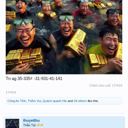
Tn ag 35-335₫ -31-931-41-141
Chỉnh sửa cuối:
17/4/24
17/4/24
Công An Tỉnh
,
Thêm Vui
,
Quách quạnh Hiu
and
18 others
like this.
thuyetthu
Thần Tài