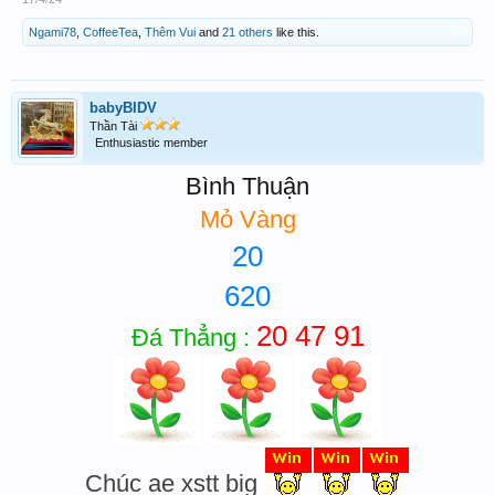
Ngami78
,
CoffeeTea
,
Thêm Vui
and
21 others
like this.
babyBIDV
Thần Tài
Enthusiastic member
Bình Thuận
Mỏ Vàng
20
620
20 47 91
Đá Thẳng :
Chúc ae xstt big