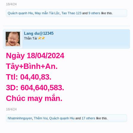
18/4/24
Quách quạnh Hiu
,
May mắn Tài Lộc
,
Tao Thao 123
and
9 others
like this.
Lang du@12345
Thần Tài
Ngày 18/04/2024
Tây+Bình+An.
Ttl: 04,40,83.
3D: 604,640,583.
Chúc may mắn.
18/4/24
Nhatminhnguyen
,
Thêm Vui
,
Quách quạnh Hiu
and
17 others
like this.