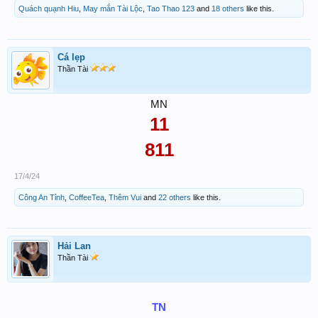
Quách quạnh Hiu
,
May mắn Tài Lộc
,
Tao Thao 123
and
18 others
like this.
Cá lẹp
Thần Tài
MN
11
811
17/4/24
Công An Tỉnh
,
CoffeeTea
,
Thêm Vui
and
22 others
like this.
Hải Lan
Thần Tài
TN