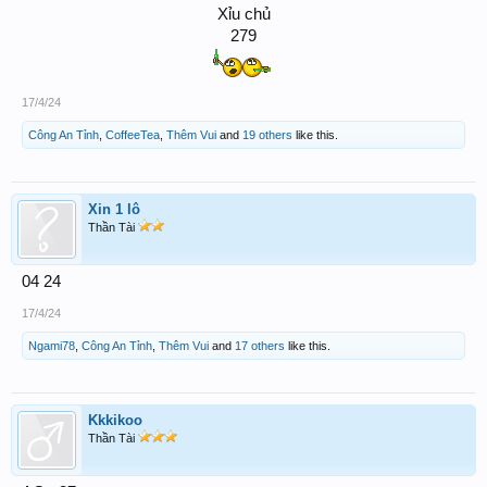
Xỉu chủ
279
17/4/24
Công An Tỉnh
,
CoffeeTea
,
Thêm Vui
and
19 others
like this.
Xin 1 lô
Thần Tài
04 24
17/4/24
Ngami78
,
Công An Tỉnh
,
Thêm Vui
and
17 others
like this.
Kkkikoo
Thần Tài