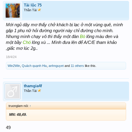
Tài lộc 75
Thần Tài
Mới ngủ dậy mơ thấy chở khách bị lạc ở một vùng quê, mình
gặp 1 phụ nữ hỏi đường người này chỉ đường cho mình.
Nhưng mình chạy vô thì thấy một đàn
Bò
lông màu đen và
một bầy
Chó
lông xù ... Mình đưa lên để A/C/E tham khảo
,giấc mơ lúc 2g..
18/4/24
Win2Win
,
Quách quạnh Hiu
,
anhnguyet
and
11 others
like this.
thamgia4f
Thần Tài
truonglam nói:
↑
MN: 48,49
.
49