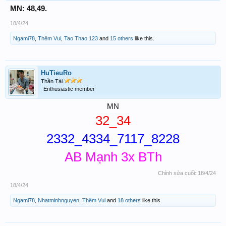
MN: 48,49.
18/4/24
Ngami78
,
Thêm Vui
,
Tao Thao 123
and
15 others
like this.
HuTieuRo
Thần Tài
Enthusiastic member
MN
32_34
2332_4334_7117_8228
AB Mạnh 3x BTh
Chỉnh sửa cuối:
18/4/24
18/4/24
Ngami78
,
Nhatminhnguyen
,
Thêm Vui
and
18 others
like this.