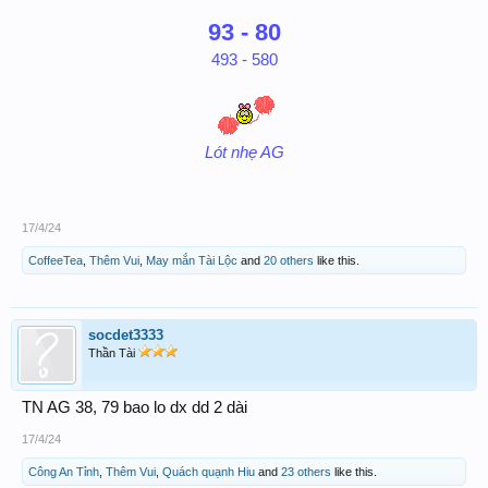
93 - 80
493 - 580
Lót nhẹ AG
17/4/24
CoffeeTea
,
Thêm Vui
,
May mắn Tài Lộc
and
20 others
like this.
socdet3333
Thần Tài
TN AG 38, 79 bao lo dx dd 2 dài
17/4/24
Công An Tỉnh
,
Thêm Vui
,
Quách quạnh Hiu
and
23 others
like this.