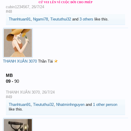
CỨ VUI LÊN VÌ CUỘC ĐỜI CHO PHÉP
cubin1234567
,
26/7/24
#48
Thanhtuan91
,
Ngami78
,
Tieututhui32
and
3 others
like this.
THANH XUÂN 3070
Thần Tài
MB
09 -
90
THANH XUÂN 3070
,
26/7/24
#49
Thanhtuan91
,
Tieututhui32
,
Nhatminhnguyen
and
1 other person
like this.