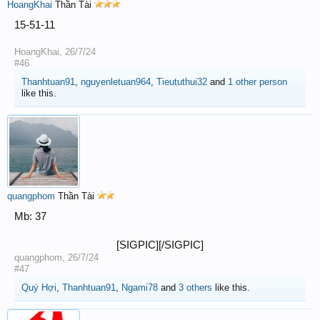
HoangKhai
Thần Tài
15-51-11
HoangKhai
,
26/7/24
#46
Thanhtuan91
,
nguyenletuan964
,
Tieututhui32
and
1 other person
like this.
quangphom
Thần Tài
Mb: 37
[SIGPIC][/SIGPIC]​
quangphom
,
26/7/24
#47
Quý Hợi
,
Thanhtuan91
,
Ngami78
and
3 others
like this.