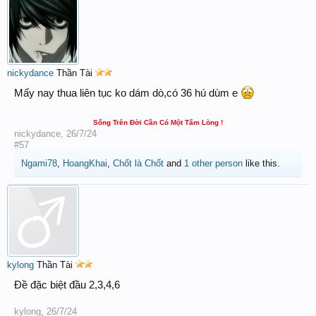
nickydance
Thần Tài
Mấy nay thua liên tục ko dám dò,có 36 hú dùm e
Sống Trên Đời Cần Có Một Tấm Lòng !
nickydance
,
26/7/24
#57
Ngami78
,
HoangKhai
,
Chốt là Chốt
and
1 other person
like this.
kylong
Thần Tài
Đề đặc biệt đầu 2,3,4,6
kylong
,
26/7/24