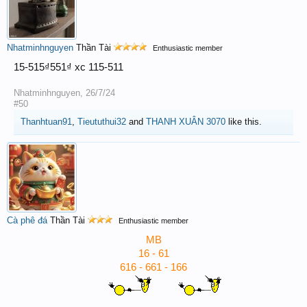
Nhatminhnguyen
Thần Tài
Enthusiastic member
15-515₫551₫ xc 115-511
Nhatminhnguyen
,
26/7/24
#50
Thanhtuan91
,
Tieututhui32
and
THANH XUÂN 3070
like this.
Cà phê đá
Thần Tài
Enthusiastic member
MB
16 - 61
616 - 661 - 166