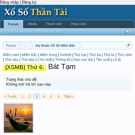
Đăng nhập | Đăng ký
Media
Thành viên
Help Links
Forum
Tìm kiếm diễn đàn
Bài viết gần đây
Forum
...
Dự Đoán Xổ Số Miền Bắc
Miền nam
|
Miền bắc
|
Miền trung
|
Vietlott
|
Thứ hai
|
Thứ ba
|
Thứ tư
|
Thứ năm
|
Thứ sáu
|
Thứ bảy
|
Chủ nhật
|
Thống kê
|
Gan cực đại
|
Tần suất
|
Lô tô
Bát Tạm
{XSMB} Thứ 6:
Trạng thái chủ đề:
Không mở trả lời sau này.
< Trước
1
2
3
4
5
6
Tiếp >