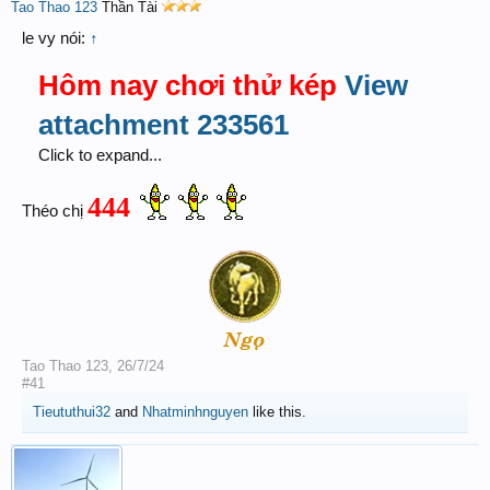
Tao Thao 123
Thần Tài
le vy nói:
↑
Hôm nay chơi thử kép
View
attachment 233561
Click to expand...
444
Théo chị
Tao Thao 123
,
26/7/24
#41
Tieututhui32
and
Nhatminhnguyen
like this.