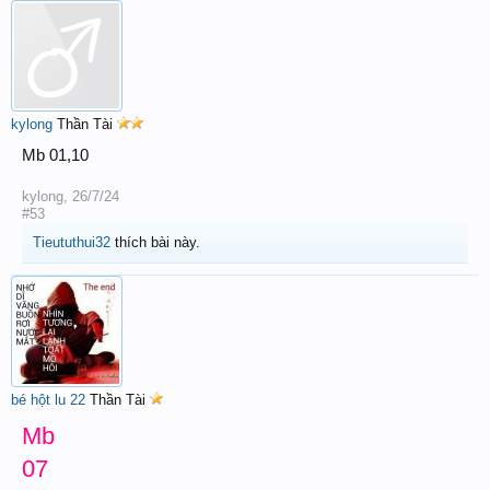
kylong
Thần Tài
Mb 01,10
kylong
,
26/7/24
#53
Tieututhui32
thích bài này.
bé hột lu 22
Thần Tài
Mb
07