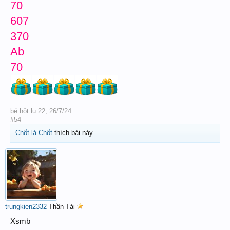
70
607
370
Ab
70
bé hột lu 22
,
26/7/24
#54
Chốt là Chốt
thích bài này.
trungkien2332
Thần Tài
Xsmb