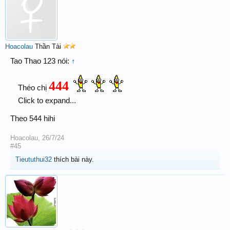
Hoacolau
Thần Tài
Tao Thao 123 nói:
↑
444
Théo chị
Click to expand...
Theo 544 hihi
Hoacolau
,
26/7/24
#45
Tieututhui32
thích bài này.