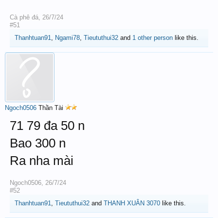
Cà phê đá
,
26/7/24
#51
Thanhtuan91
,
Ngami78
,
Tieututhui32
and
1 other person
like this.
Ngoch0506
Thần Tài
71 79 đa 50 n
Bao 300 n
Ra nha mài
Ngoch0506
,
26/7/24
#52
Thanhtuan91
,
Tieututhui32
and
THANH XUÂN 3070
like this.