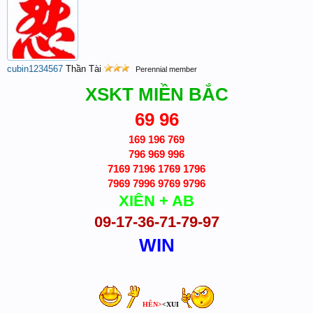
cubin1234567
Thần Tài
Perennial member
XSKT MIỀN BẮC
69 96
169 196 769
796 969 996
7169 7196 1769 1796
7969 7996 9769 9796
XIÊN + AB
09-17-36-71-79-97
WIN
HÊN>
<XUI