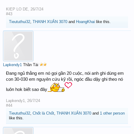
KIEP LO DE
,
26/7/24
#43
Tieututhui32
,
THANH XUÂN 3070
and
HoangKhai
like this.
Lapkendy1
Thần Tài
Đang ngủ thằng em nó gọi gần 20 cuộc, nói anh ghi dùng em
con 30-030 em nguyên cứu kỹ rồi, ngóc đầu dậy ghi theo nó
luôn hok biết sao đây
Lapkendy1
,
26/7/24
#44
Tieututhui32
,
Chốt là Chốt
,
THANH XUÂN 3070
and
1 other person
like this.