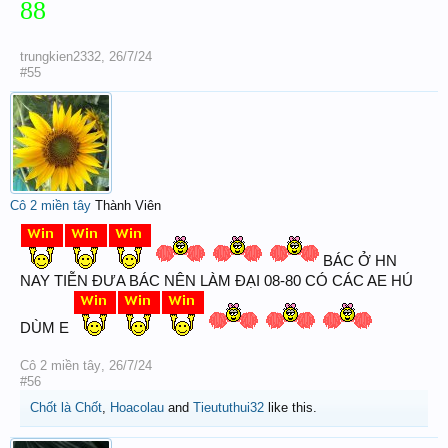
88
trungkien2332
,
26/7/24
#55
Cô 2 miền tây
Thành Viên
BÁC Ở HN
NAY TIỄN ĐƯA BÁC NÊN LÀM ĐẠI 08-80 CÓ CÁC AE HÚ
DÙM E
Cô 2 miền tây
,
26/7/24
#56
Chốt là Chốt
,
Hoacolau
and
Tieututhui32
like this.