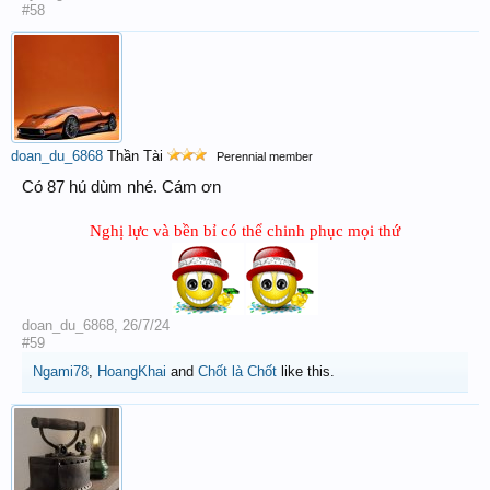
#58
doan_du_6868
Thần Tài
Perennial member
Có 87 hú dùm nhé. Cám ơn
Nghị lực và bền bỉ có thể chinh phục mọi thứ
doan_du_6868
,
26/7/24
#59
Ngami78
,
HoangKhai
and
Chốt là Chốt
like this.