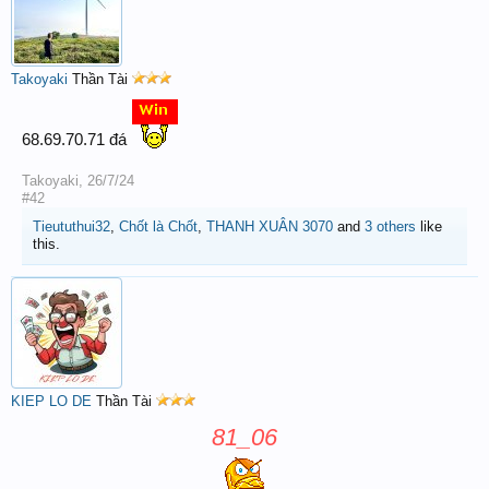
Takoyaki
Thần Tài
68.69.70.71 đá
Takoyaki
,
26/7/24
#42
Tieututhui32
,
Chốt là Chốt
,
THANH XUÂN 3070
and
3 others
like
this.
KIEP LO DE
Thần Tài
81_06