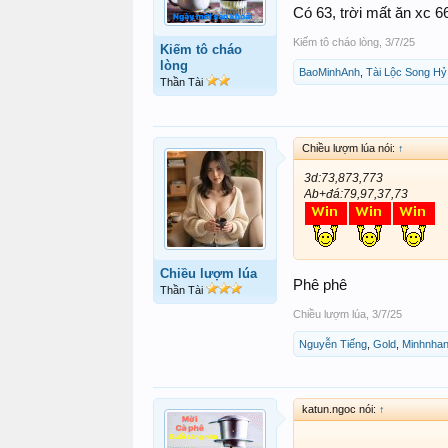
Có 63, trời mất ăn xc 6
Kiếm tô cháo lòng
,
3/7/25
Kiếm tô cháo
lòng
BaoMinhAnh
,
Tài Lộc Song Hỷ
Thần Tài
Chiều lượm lúa nói:
↑
3d:73,873,773
Ab+đá:79,97,37,73
Chiều lượm lúa
Phê phê
Thần Tài
Chiều lượm lúa
,
3/7/25
Nguyễn Tiếng
,
Gold
,
Minhnhan
katun.ngoc nói:
↑