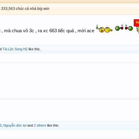
, 333,563 chúc cả nhà big win
 mà chua vô 3c , ra xc 663 tiếc quá , mời ace
d
Tài Lộc Song Hỷ
like this.
0
,
Nguyễn đức lợi
and
2 others
like this.