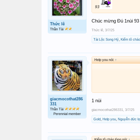
93
Chúc mừng Đú 1nùi 93
Thức lê
Thần Tài
Thức lê
,
3/7/25
Tài Lộc Song Hỷ
,
Kiếm tô cháo
Help you nói:
↑
giacmocothat286
1 nùi
331
Thần Tài
giacmocothat286331
,
3/7/25
Perennial member
Gold
,
Help you
,
Nguyễn đức lợ
Kiếm tô cháo lòng nói:
↑