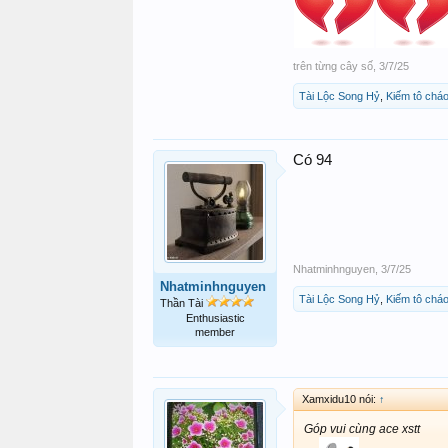
trên từng cây số
,
3/7/25
Tài Lộc Song Hỷ
,
Kiếm tô cháo
Có 94
Nhatminhnguyen
,
3/7/25
Nhatminhnguyen
Tài Lộc Song Hỷ
,
Kiếm tô cháo
Thần Tài
Enthusiastic
member
Xamxidu10 nói:
↑
Góp vui cùng ace xstt