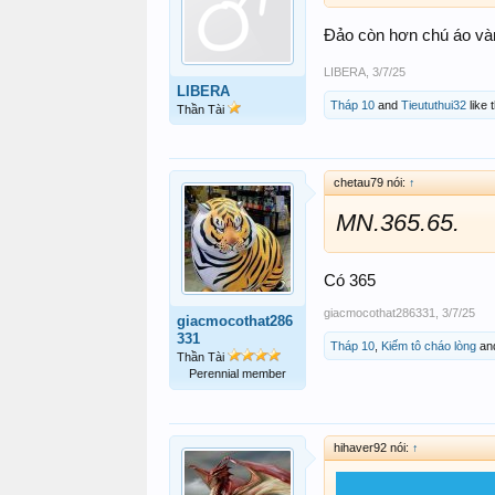
Đảo còn hơn chú áo và
LIBERA
,
3/7/25
LIBERA
Tháp 10
and
Tieututhui32
like t
Thần Tài
chetau79 nói:
↑
MN.365.65.
Có 365
giacmocothat286331
,
3/7/25
giacmocothat286
331
Tháp 10
,
Kiếm tô cháo lòng
an
Thần Tài
Perennial member
hihaver92 nói:
↑