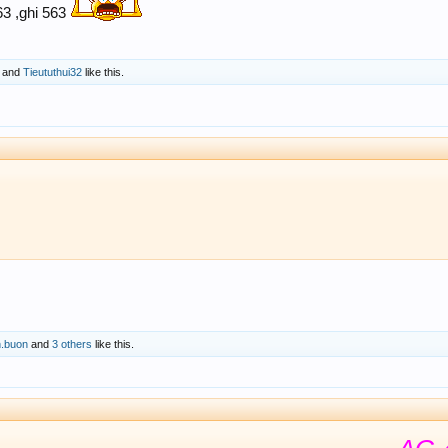
63 ,ghi 563
and
Tieututhui32
like this.
.buon
and
3 others
like this.