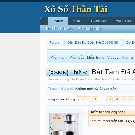
Media
Thành viên
Help Links
Forum
Tìm kiếm diễn đàn
Bài viết gần đây
Forum
Diễn Đàn Dự Đoán Kết Quả Xổ Số
Dự Đ
Miền nam
|
Miền bắc
|
Miền trung
|
Vietlott
|
Thứ hai
Bát Tạm Để 
{XSMN} Thứ 5:
Thảo luận trong '
Dự Đoán Xổ Số Miền Nam
' bắt đầu bởi
Thá
Trạng thái chủ đề:
Không mở trả lời sau này.
Trang 7 của 8 trang
< Trước
1
←
3
4
5
6
Kiếm tô cháo lòng nói:
↑
Mn dị đoan góp vui ,33,63