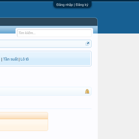
Đăng nhập | Đăng ký
i
|
Tần suất
|
Lô tô