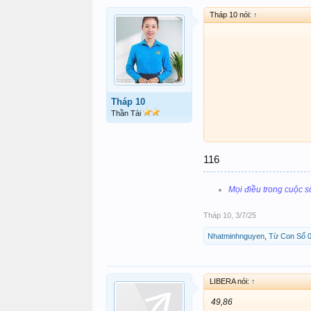
Tháp 10 nói:
↑
Tháp 10
Thần Tài
116
Mọi điều trong cuộc s
Tháp 10
,
3/7/25
Nhatminhnguyen
,
Từ Con Số 
LIBERA nói:
↑
49,86