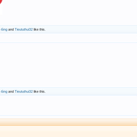
 lòng
and
Tieututhui32
like this.
 lòng
and
Tieututhui32
like this.