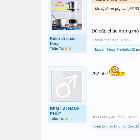
Mn dị đoan góp vui ,33,63
Đủ cặp chúc mừng mời ,
Kiếm tô cháo
Kiếm tô cháo lòng
,
3/7/25
lòng
Thần Tài
Nguyễn Tiếng
,
Tieututhui32
an
752 nhe
ĐEM LẠI HẠNH
PHÚC
ĐEM LẠI HẠNH PHÚC
,
3/7/25
Thần Tài
Kiếm tô cháo lòng
,
Từ Con Số 