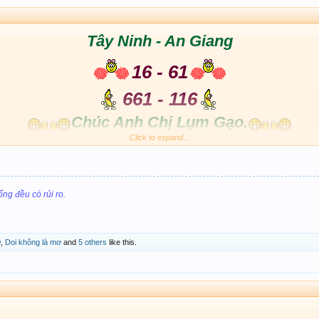
Tây Ninh - An Giang
16 - 61
661 - 116
Chúc Anh Chị Lụm Gạo.
Click to expand...
ống đều có rủi ro.
0
,
Doi không là mơ
and
5 others
like this.