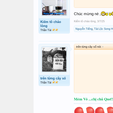
Chúc mừng nè ,
Kiếm tô cháo lòng
,
3/7/25
Kiếm tô cháo
lòng
Nguyễn Tiếng
,
Tài Lộc Song 
Thần Tài
trên từng cây số nói:
↑
trên từng cây số
Thần Tài
Mém Vô ...chị chủ Quơ!!