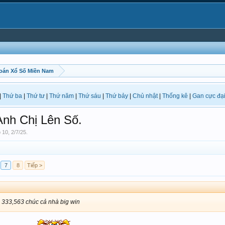
oán Xổ Số Miền Nam
|
Thứ ba
|
Thứ tư
|
Thứ năm
|
Thứ sáu
|
Thứ bảy
|
Chủ nhật
|
Thống kê
|
Gan cực đạ
Anh Chị Lên Số.
p 10
,
2/7/25
.
7
8
Tiếp >
, 333,563 chúc cả nhà big win