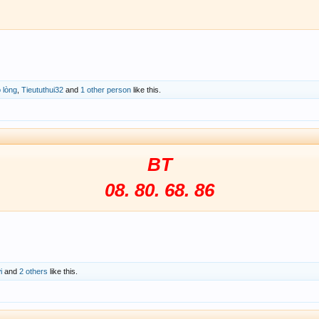
 lòng
,
Tieututhui32
and
1 other person
like this.
BT
08. 80. 68. 86
i
and
2 others
like this.