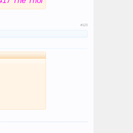
417 Thế Thôi
#123